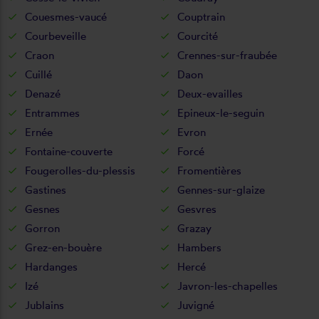
Couesmes-vaucé
Couptrain
Courbeveille
Courcité
Craon
Crennes-sur-fraubée
Cuillé
Daon
Denazé
Deux-evailles
Entrammes
Epineux-le-seguin
Ernée
Evron
Fontaine-couverte
Forcé
Fougerolles-du-plessis
Fromentières
Gastines
Gennes-sur-glaize
Gesnes
Gesvres
Gorron
Grazay
Grez-en-bouère
Hambers
Hardanges
Hercé
Izé
Javron-les-chapelles
Jublains
Juvigné