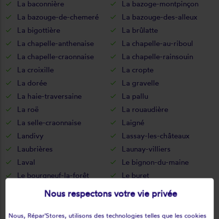
La baconnière
La bazoge-montpinçon
La bazouge-de-chemeré
La bazouge-des-alleux
La bigottière
La brûlatte
La chapelle-anthenaise
La chapelle-au-riboul
La chapelle-craonnaise
La chapelle-rainsouin
La croixille
La cropte
La dorée
La gravelle
La haie-traversaine
La pallu
La roë
La rouaudière
La selle-craonnaise
Laigné
Landivy
Lassay-les-châteaux
Laubrières
Launay-villiers
Laval
Le bignon-du-maine
Le bourgneuf-la-forêt
Le buret
Le genest-saint-isle
Le horps
Nous respectons votre vie privée
Le housseau-brétignolles
Le pas
Le ribay
Lesbois
Nous, Répar'Stores, utilisons des technologies telles que les cookies