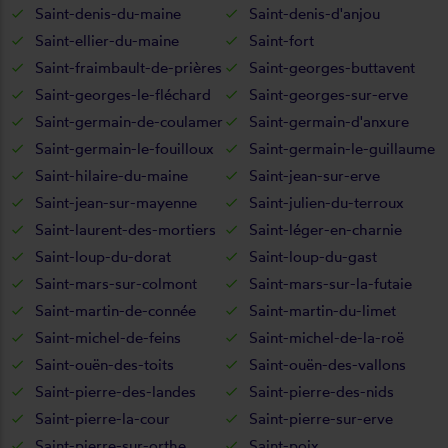
Saint-denis-du-maine
Saint-denis-d'anjou
Saint-ellier-du-maine
Saint-fort
Saint-fraimbault-de-prières
Saint-georges-buttavent
Saint-georges-le-fléchard
Saint-georges-sur-erve
Saint-germain-de-coulamer
Saint-germain-d'anxure
Saint-germain-le-fouilloux
Saint-germain-le-guillaume
Saint-hilaire-du-maine
Saint-jean-sur-erve
Saint-jean-sur-mayenne
Saint-julien-du-terroux
Saint-laurent-des-mortiers
Saint-léger-en-charnie
Saint-loup-du-dorat
Saint-loup-du-gast
Saint-mars-sur-colmont
Saint-mars-sur-la-futaie
Saint-martin-de-connée
Saint-martin-du-limet
Saint-michel-de-feins
Saint-michel-de-la-roë
Saint-ouën-des-toits
Saint-ouën-des-vallons
Saint-pierre-des-landes
Saint-pierre-des-nids
Saint-pierre-la-cour
Saint-pierre-sur-erve
Saint-pierre-sur-orthe
Saint-poix