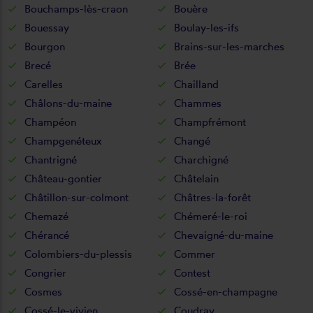
Bouchamps-lès-craon
Bouère
Bouessay
Boulay-les-ifs
Bourgon
Brains-sur-les-marches
Brecé
Brée
Carelles
Chailland
Châlons-du-maine
Chammes
Champéon
Champfrémont
Champgenéteux
Changé
Chantrigné
Charchigné
Château-gontier
Châtelain
Châtillon-sur-colmont
Châtres-la-forêt
Chemazé
Chémeré-le-roi
Chérancé
Chevaigné-du-maine
Colombiers-du-plessis
Commer
Congrier
Contest
Cosmes
Cossé-en-champagne
Cossé-le-vivien
Coudray