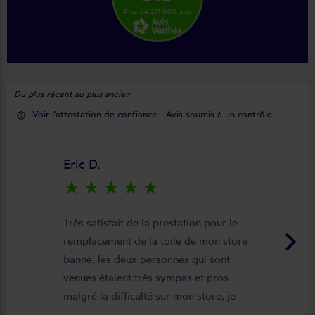
Plus de 211 000 avis
Du plus récent au plus ancien
Voir l'attestation de confiance - Avis soumis à un contrôle
help_outline
Eric D.
star_rate
star_rate
star_rate
star_rate
star_rate
Très satisfait de la prestation pour le
keyboard_arrow_right
remplacement de la toile de mon store
banne, les deux personnes qui sont
venues étaient très sympas et pros
malgré la difficulté sur mon store, je
suis satisfait du résultat et du