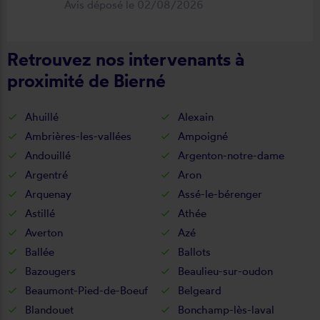
Avis déposé le 02/08/2026
déroulement de cette opération, devis,
commande, délai qualité de la toile et
Retrouvez nos intervenants à
de la pose je recommande ????
proximité de Bierné
Ahuillé
Alexain
Ambrières-les-vallées
Ampoigné
Andouillé
Argenton-notre-dame
Argentré
Aron
Arquenay
Assé-le-bérenger
Astillé
Athée
Averton
Azé
Ballée
Ballots
Bazougers
Beaulieu-sur-oudon
Beaumont-Pied-de-Boeuf
Belgeard
Blandouet
Bonchamp-lès-laval