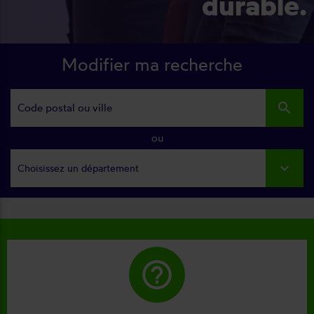
durable.
Modifier ma recherche
search
ou
Choisissez un département
help_outline