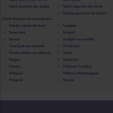
Saint-quentin-les-anges
Saint-saturnin-du-limet
Sainte-gemmes-le-robert
Saint-thomas-de-courceriers
Sainte-marie-du-bois
Saulges
Senonnes
Simplé
Soucé
Soulgé-sur-ouette
Thorigné-en-charnie
Thuboeuf
Torcé-viviers-en-charnie
Trans
Vaiges
Vautorte
Vieuvy
Villaines-la-juhel
Villepail
Villiers-charlemagne
Vimarcé
Voutré