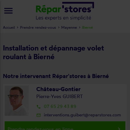
menu
Accueil
Prendre rendez-vous
Mayenne
Bierné
Installation et dépannage volet
roulant à Bierné
Notre intervenant Répar'stores à Bierné
Château-Gontier
Pierre-Yves GUIBERT
07 65 29 43 89
local_phone
interventions.guibert@reparstores.com
mail_outline
keyboard_arrow_right
Prendre rendez-vous en ligne