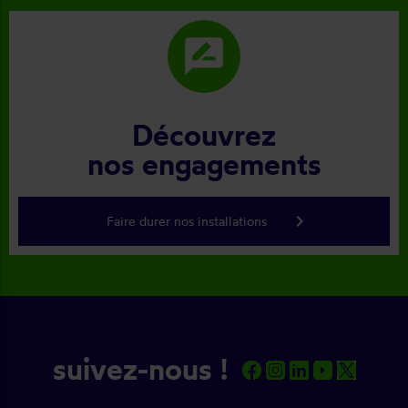
rate_review
Découvrez
nos engagements
keyboard_arrow_right
Faire durer nos installations
suivez-nous !