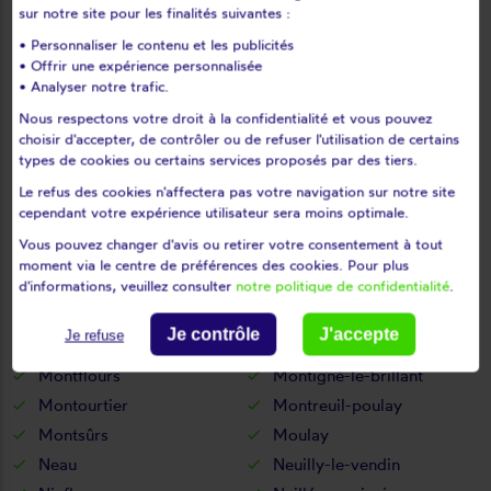
sur notre site pour les finalités suivantes :
Levaré
Lignières-orgères
• Personnaliser le contenu et les publicités
Livet
Livré
• Offrir une expérience personnalisée
Loigné-sur-mayenne
Loiron
• Analyser notre trafic.
Longuefuye
Loupfougères
Nous respectons votre droit à la confidentialité et vous pouvez
Louverné
Louvigné
choisir d'accepter, de contrôler ou de refuser l'utilisation de certains
types de cookies ou certains services proposés par des tiers.
L'huisserie
Madré
Le refus des cookies n'affectera pas votre navigation sur notre site
Maisoncelles-du-maine
Marcillé-la-ville
cependant votre expérience utilisateur sera moins optimale.
Marigné-peuton
Martigné-sur-mayenne
Vous pouvez changer d'avis ou retirer votre consentement à tout
Mayenne
Mée
moment via le centre de préférences des cookies. Pour plus
Ménil
Méral
d'informations, veuillez consulter
notre politique de confidentialité
.
Meslay-du-maine
Mézangers
Je contrôle
J'accepte
Je refuse
Montaudin
Montenay
Montflours
Montigné-le-brillant
Montourtier
Montreuil-poulay
Montsûrs
Moulay
Neau
Neuilly-le-vendin