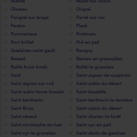
Niafles
Nuillé-sur-vicoin
Oisseau
Origné
Parigné-sur-braye
Parné-sur-roc
Peuton
Placé
Pommerieux
Pontmain
Port-brillet
Pré-en-pail
Quelaines-saint-gault
Ravigny
Renazé
Rennes-en-grenouilles
Ruillé-froid-fonds
Ruillé-le-gravelais
Sacé
Saint-aignan-de-couptrain
Saint-aignan-sur-roë
Saint-aubin-du-désert
Saint-aubin-fosse-louvain
Saint-baudelle
Saint-berthevin
Saint-berthevin-la-tannière
Saint-Brice
Saint-calais-du-désert
Saint-céneré
Saint-charles-la-forêt
Saint-christophe-du-luat
Saint-cyr-en-pail
Saint-cyr-le-gravelais
Saint-denis-de-gastines