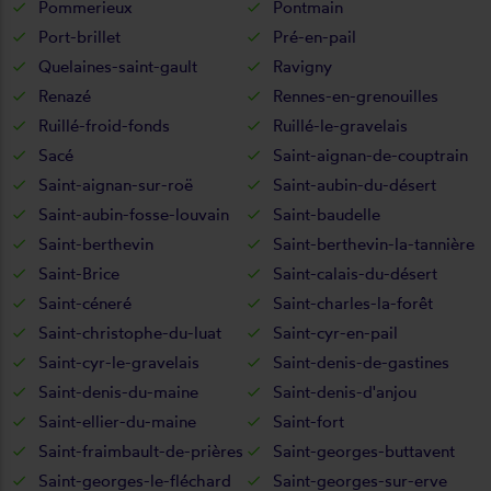
Pommerieux
Pontmain
Port-brillet
Pré-en-pail
Quelaines-saint-gault
Ravigny
Renazé
Rennes-en-grenouilles
Ruillé-froid-fonds
Ruillé-le-gravelais
Sacé
Saint-aignan-de-couptrain
Saint-aignan-sur-roë
Saint-aubin-du-désert
Saint-aubin-fosse-louvain
Saint-baudelle
Saint-berthevin
Saint-berthevin-la-tannière
Saint-Brice
Saint-calais-du-désert
Saint-céneré
Saint-charles-la-forêt
Saint-christophe-du-luat
Saint-cyr-en-pail
Saint-cyr-le-gravelais
Saint-denis-de-gastines
Saint-denis-du-maine
Saint-denis-d'anjou
Saint-ellier-du-maine
Saint-fort
Saint-fraimbault-de-prières
Saint-georges-buttavent
Saint-georges-le-fléchard
Saint-georges-sur-erve