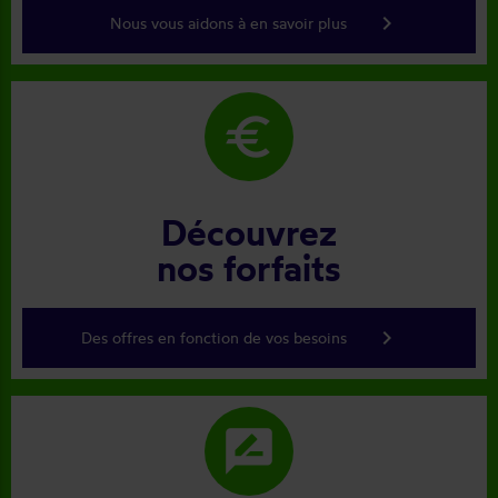
keyboard_arrow_right
Nous vous aidons à en savoir plus
euro
Découvrez
nos forfaits
keyboard_arrow_right
Des offres en fonction de vos besoins
rate_review