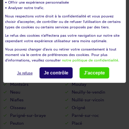
• Offrir une expérience personnalisée
Louverné
Louvigné
• Analyser notre trafic.
L'huisserie
Madré
Nous respectons votre droit à la confidentialité et vous pouvez
choisir d'accepter, de contrôler ou de refuser l'utilisation de certains
Maisoncelles-du-maine
Marcillé-la-ville
types de cookies ou certains services proposés par des tiers.
Marigné-peuton
Martigné-sur-mayenne
Le refus des cookies n'affectera pas votre navigation sur notre site
Mayenne
Mée
cependant votre expérience utilisateur sera moins optimale.
Ménil
Méral
Vous pouvez changer d'avis ou retirer votre consentement à tout
Meslay-du-maine
Mézangers
moment via le centre de préférences des cookies. Pour plus
d'informations, veuillez consulter
notre politique de confidentialité
.
Montaudin
Montenay
Montflours
Montigné-le-brillant
Je contrôle
J'accepte
Je refuse
Montourtier
Montreuil-poulay
Montsûrs
Moulay
Neau
Neuilly-le-vendin
Niafles
Nuillé-sur-vicoin
Oisseau
Origné
Parigné-sur-braye
Parné-sur-roc
Peuton
Placé