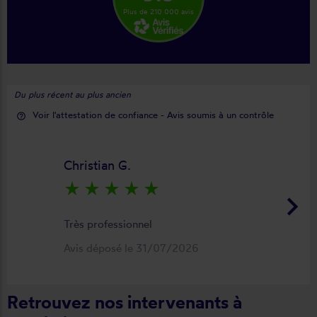
Plus de 210 000 avis
Du plus récent au plus ancien
Voir l'attestation de confiance - Avis soumis à un contrôle
help_outline
Christian G.
star_rate
star_rate
star_rate
star_rate
star_rate
keyboard_arrow_right
Très professionnel
Avis déposé le 31/07/2026
Retrouvez nos intervenants à