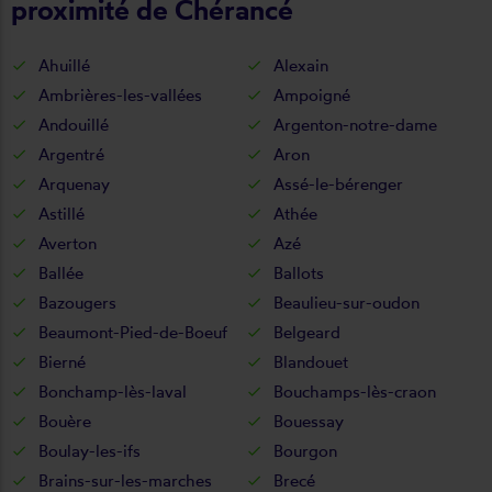
proximité de Chérancé
Ahuillé
Alexain
Ambrières-les-vallées
Ampoigné
Andouillé
Argenton-notre-dame
Argentré
Aron
Arquenay
Assé-le-bérenger
Astillé
Athée
Averton
Azé
Ballée
Ballots
Bazougers
Beaulieu-sur-oudon
Beaumont-Pied-de-Boeuf
Belgeard
Bierné
Blandouet
Bonchamp-lès-laval
Bouchamps-lès-craon
Bouère
Bouessay
Boulay-les-ifs
Bourgon
Brains-sur-les-marches
Brecé