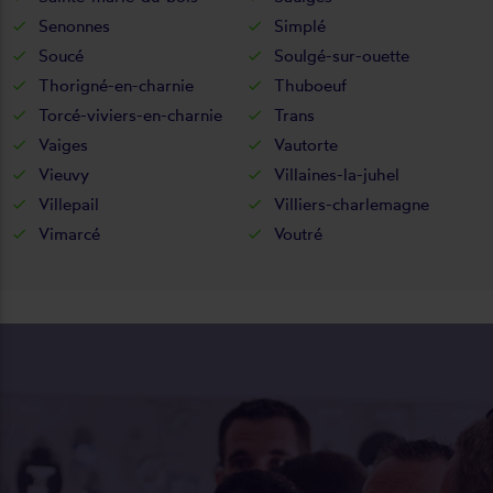
Senonnes
Simplé
Soucé
Soulgé-sur-ouette
Thorigné-en-charnie
Thuboeuf
Torcé-viviers-en-charnie
Trans
Vaiges
Vautorte
Vieuvy
Villaines-la-juhel
Villepail
Villiers-charlemagne
Vimarcé
Voutré