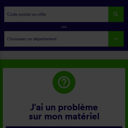
search
ou
Choisissez un département
help_outline
J'ai un problème
sur mon matériel