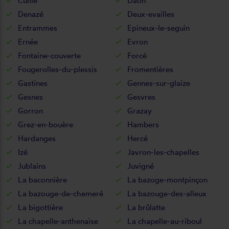
Cuillé
Daon
Denazé
Deux-evailles
Entrammes
Epineux-le-seguin
Ernée
Evron
Fontaine-couverte
Forcé
Fougerolles-du-plessis
Fromentières
Gastines
Gennes-sur-glaize
Gesnes
Gesvres
Gorron
Grazay
Grez-en-bouère
Hambers
Hardanges
Hercé
Izé
Javron-les-chapelles
Jublains
Juvigné
La baconnière
La bazoge-montpinçon
La bazouge-de-chemeré
La bazouge-des-alleux
La bigottière
La brûlatte
La chapelle-anthenaise
La chapelle-au-riboul