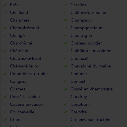
Brée
Carelles
Chailland
Châlons-du-maine
Chammes
Champéon
Champfrémont
Champgenéteux
Changé
Chantrigné
Charchigné
Château-gontier
Châtelain
Châtillon-sur-colmont
Châtres-la-forêt
Chemazé
Chémeré-le-roi
Chevaigné-du-maine
Colombiers-du-plessis
Commer
Congrier
Contest
Cosmes
Cossé-en-champagne
Cossé-le-vivien
Coudray
Couesmes-vaucé
Couptrain
Courbeveille
Courcité
Craon
Crennes-sur-fraubée