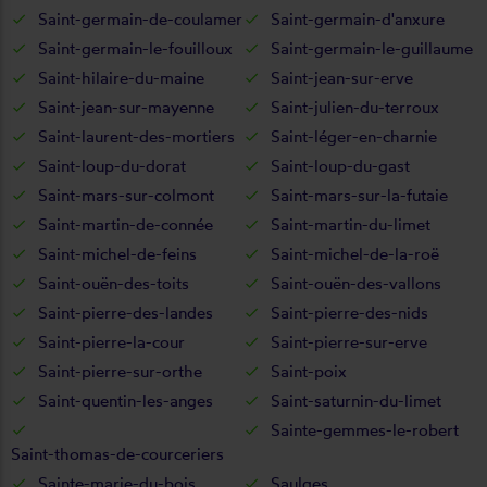
Saint-germain-de-coulamer
Saint-germain-d'anxure
Saint-germain-le-fouilloux
Saint-germain-le-guillaume
Saint-hilaire-du-maine
Saint-jean-sur-erve
Saint-jean-sur-mayenne
Saint-julien-du-terroux
Saint-laurent-des-mortiers
Saint-léger-en-charnie
Saint-loup-du-dorat
Saint-loup-du-gast
Saint-mars-sur-colmont
Saint-mars-sur-la-futaie
Saint-martin-de-connée
Saint-martin-du-limet
Saint-michel-de-feins
Saint-michel-de-la-roë
Saint-ouën-des-toits
Saint-ouën-des-vallons
Saint-pierre-des-landes
Saint-pierre-des-nids
Saint-pierre-la-cour
Saint-pierre-sur-erve
Saint-pierre-sur-orthe
Saint-poix
Saint-quentin-les-anges
Saint-saturnin-du-limet
Sainte-gemmes-le-robert
Saint-thomas-de-courceriers
Sainte-marie-du-bois
Saulges