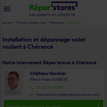
menu
Accueil
Prendre rendez-vous
Mayenne
Chérancé
Installation et dépannage volet
roulant à Chérancé
Notre intervenant Répar'stores à Chérancé
Château-Gontier
Pierre-Yves GUIBERT
07 65 29 43 89
local_phone
interventions.guibert@reparstores.com
mail_outline
keyboard_arrow_right
Prendre rendez-vous en ligne