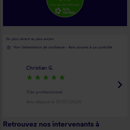
Plus de 210 000 avis
Du plus récent au plus ancien
Voir l'attestation de confiance - Avis soumis à un contrôle
help_outline
Christian G.
star_rate
star_rate
star_rate
star_rate
star_rate
keyboard_arrow_right
Très professionnel
Avis déposé le 31/07/2026
Retrouvez nos intervenants à