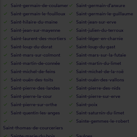
Saint-germain-de-coulamer
Saint-germain-d'anxure
Saint-germain-le-fouilloux
Saint-germain-le-guillaume
Saint-hilaire-du-maine
Saint-jean-sur-erve
Saint-jean-sur-mayenne
Saint-julien-du-terroux
Saint-laurent-des-mortiers
Saint-léger-en-charnie
Saint-loup-du-dorat
Saint-loup-du-gast
Saint-mars-sur-colmont
Saint-mars-sur-la-futaie
Saint-martin-de-connée
Saint-martin-du-limet
Saint-michel-de-feins
Saint-michel-de-la-roë
Saint-ouën-des-toits
Saint-ouën-des-vallons
Saint-pierre-des-landes
Saint-pierre-des-nids
Saint-pierre-la-cour
Saint-pierre-sur-erve
Saint-pierre-sur-orthe
Saint-poix
Saint-quentin-les-anges
Saint-saturnin-du-limet
Sainte-gemmes-le-robert
Saint-thomas-de-courceriers
Sainte-marie-du-bois
Saulges