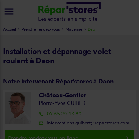
menu
Accueil
Prendre rendez-vous
Mayenne
Daon
Installation et dépannage volet
roulant à Daon
Notre intervenant Répar'stores à Daon
Château-Gontier
Pierre-Yves GUIBERT
07 65 29 43 89
local_phone
interventions.guibert@reparstores.com
mail_outline
keyboard_arrow_right
Prendre rendez-vous en ligne