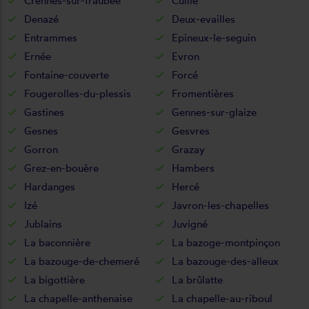
Crennes-sur-fraubée
Cuillé
Denazé
Deux-evailles
Entrammes
Epineux-le-seguin
Ernée
Evron
Fontaine-couverte
Forcé
Fougerolles-du-plessis
Fromentières
Gastines
Gennes-sur-glaize
Gesnes
Gesvres
Gorron
Grazay
Grez-en-bouère
Hambers
Hardanges
Hercé
Izé
Javron-les-chapelles
Jublains
Juvigné
La baconnière
La bazoge-montpinçon
La bazouge-de-chemeré
La bazouge-des-alleux
La bigottière
La brûlatte
La chapelle-anthenaise
La chapelle-au-riboul