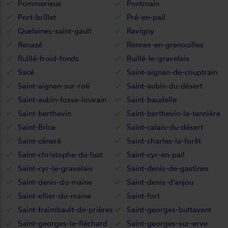
Pommerieux
Pontmain
Port-brillet
Pré-en-pail
Quelaines-saint-gault
Ravigny
Renazé
Rennes-en-grenouilles
Ruillé-froid-fonds
Ruillé-le-gravelais
Sacé
Saint-aignan-de-couptrain
Saint-aignan-sur-roë
Saint-aubin-du-désert
Saint-aubin-fosse-louvain
Saint-baudelle
Saint-berthevin
Saint-berthevin-la-tannière
Saint-Brice
Saint-calais-du-désert
Saint-céneré
Saint-charles-la-forêt
Saint-christophe-du-luat
Saint-cyr-en-pail
Saint-cyr-le-gravelais
Saint-denis-de-gastines
Saint-denis-du-maine
Saint-denis-d'anjou
Saint-ellier-du-maine
Saint-fort
Saint-fraimbault-de-prières
Saint-georges-buttavent
Saint-georges-le-fléchard
Saint-georges-sur-erve