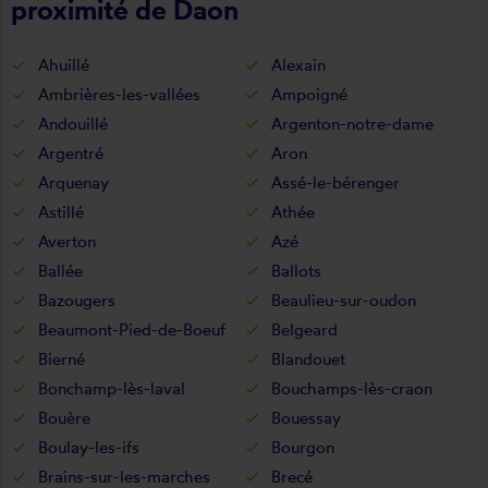
proximité de Daon
Ahuillé
Alexain
Ambrières-les-vallées
Ampoigné
Andouillé
Argenton-notre-dame
Argentré
Aron
Arquenay
Assé-le-bérenger
Astillé
Athée
Averton
Azé
Ballée
Ballots
Bazougers
Beaulieu-sur-oudon
Beaumont-Pied-de-Boeuf
Belgeard
Bierné
Blandouet
Bonchamp-lès-laval
Bouchamps-lès-craon
Bouère
Bouessay
Boulay-les-ifs
Bourgon
Brains-sur-les-marches
Brecé