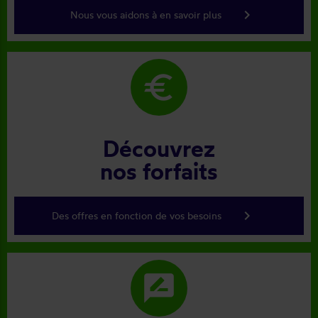
keyboard_arrow_right
Nous vous aidons à en savoir plus
euro
Découvrez
nos forfaits
keyboard_arrow_right
Des offres en fonction de vos besoins
rate_review