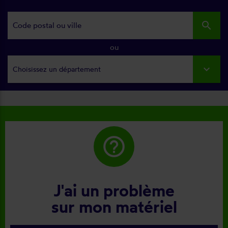
search
ou
Choisissez un département
help_outline
J'ai un problème
sur mon matériel