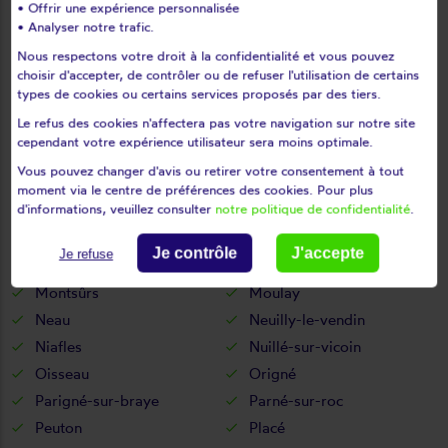
• Offrir une expérience personnalisée
Louverné
Louvigné
• Analyser notre trafic.
L'huisserie
Madré
Nous respectons votre droit à la confidentialité et vous pouvez
choisir d'accepter, de contrôler ou de refuser l'utilisation de certains
Maisoncelles-du-maine
Marcillé-la-ville
types de cookies ou certains services proposés par des tiers.
Marigné-peuton
Martigné-sur-mayenne
Le refus des cookies n'affectera pas votre navigation sur notre site
Mayenne
Mée
cependant votre expérience utilisateur sera moins optimale.
Ménil
Méral
Vous pouvez changer d'avis ou retirer votre consentement à tout
Meslay-du-maine
Mézangers
moment via le centre de préférences des cookies. Pour plus
d'informations, veuillez consulter
notre politique de confidentialité
.
Montaudin
Montenay
Montflours
Montigné-le-brillant
Je contrôle
J'accepte
Je refuse
Montourtier
Montreuil-poulay
Montsûrs
Moulay
Neau
Neuilly-le-vendin
Niafles
Nuillé-sur-vicoin
Oisseau
Origné
Parigné-sur-braye
Parné-sur-roc
Peuton
Placé