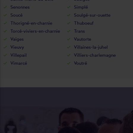
Senonnes
Simplé
Soucé
Soulgé-sur-ouette
Thorigné-en-charnie
Thuboeuf
Torcé-viviers-en-charnie
Trans
Vaiges
Vautorte
Vieuvy
Villaines-la-juhel
Villepail
Villiers-charlemagne
Vimarcé
Voutré