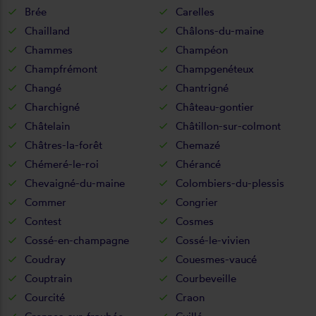
Brée
Carelles
Chailland
Châlons-du-maine
Chammes
Champéon
Champfrémont
Champgenéteux
Changé
Chantrigné
Charchigné
Château-gontier
Châtelain
Châtillon-sur-colmont
Châtres-la-forêt
Chemazé
Chémeré-le-roi
Chérancé
Chevaigné-du-maine
Colombiers-du-plessis
Commer
Congrier
Contest
Cosmes
Cossé-en-champagne
Cossé-le-vivien
Coudray
Couesmes-vaucé
Couptrain
Courbeveille
Courcité
Craon