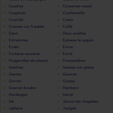
Coudray
Couesmes-vaucé
Couptrain
Courbeveille
Courcité
Craon
Crennes-sur-fraubée
Cuillé
Daon
Deux-evailles
Entrammes
Epineux-le-seguin
Ernée
Evron
Fontaine-couverte
Forcé
Fougerolles-du-plessis
Fromentières
Gastines
Gennes-sur-glaize
Gesnes
Gesvres
Gorron
Grazay
Grez-en-bouère
Hambers
Hardanges
Hercé
Izé
Javron-les-chapelles
Jublains
Juvigné