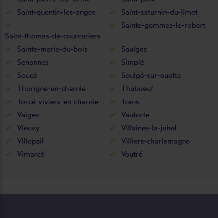
Saint-quentin-les-anges
Saint-saturnin-du-limet
Sainte-gemmes-le-robert
Saint-thomas-de-courceriers
Sainte-marie-du-bois
Saulges
Senonnes
Simplé
Soucé
Soulgé-sur-ouette
Thorigné-en-charnie
Thuboeuf
Torcé-viviers-en-charnie
Trans
Vaiges
Vautorte
Vieuvy
Villaines-la-juhel
Villepail
Villiers-charlemagne
Vimarcé
Voutré