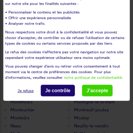
sur notre site pour les finalités suivantes :
Levaré
Lignières-orgères
• Personnaliser le contenu et les publicités
Livet
Livré
• Offrir une expérience personnalisée
Loigné-sur-mayenne
Loiron
• Analyser notre trafic.
Longuefuye
Loupfougères
Nous respectons votre droit à la confidentialité et vous pouvez
Louverné
Louvigné
choisir d'accepter, de contrôler ou de refuser l'utilisation de certains
types de cookies ou certains services proposés par des tiers.
L'huisserie
Madré
Le refus des cookies n'affectera pas votre navigation sur notre site
Maisoncelles-du-maine
Marcillé-la-ville
cependant votre expérience utilisateur sera moins optimale.
Marigné-peuton
Martigné-sur-mayenne
Vous pouvez changer d'avis ou retirer votre consentement à tout
Mayenne
Mée
moment via le centre de préférences des cookies. Pour plus
Ménil
Méral
d'informations, veuillez consulter
notre politique de confidentialité
.
Meslay-du-maine
Mézangers
Je contrôle
J'accepte
Je refuse
Montaudin
Montenay
Montflours
Montigné-le-brillant
Montourtier
Montreuil-poulay
Montsûrs
Moulay
Neau
Neuilly-le-vendin