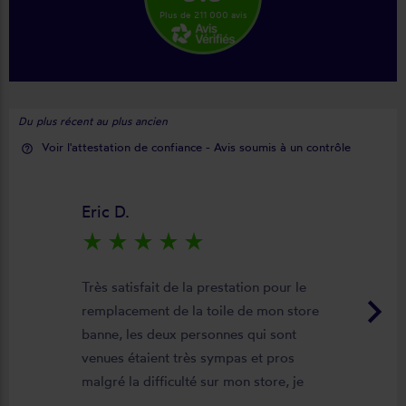
Plus de 211 000 avis
Du plus récent au plus ancien
Voir l'attestation de confiance - Avis soumis à un contrôle
help_outline
Eric D.
star_rate
star_rate
star_rate
star_rate
star_rate
Très satisfait de la prestation pour le
keyboard_arrow_right
remplacement de la toile de mon store
banne, les deux personnes qui sont
venues étaient très sympas et pros
malgré la difficulté sur mon store, je
suis satisfait du résultat et du