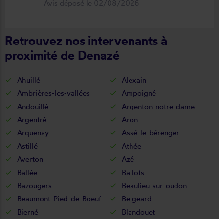
Avis déposé le 02/08/2026
déroulement de cette opération, devis,
commande, délai qualité de la toile et
Retrouvez nos intervenants à
de la pose je recommande ????
proximité de Denazé
Ahuillé
Alexain
Ambrières-les-vallées
Ampoigné
Andouillé
Argenton-notre-dame
Argentré
Aron
Arquenay
Assé-le-bérenger
Astillé
Athée
Averton
Azé
Ballée
Ballots
Bazougers
Beaulieu-sur-oudon
Beaumont-Pied-de-Boeuf
Belgeard
Bierné
Blandouet