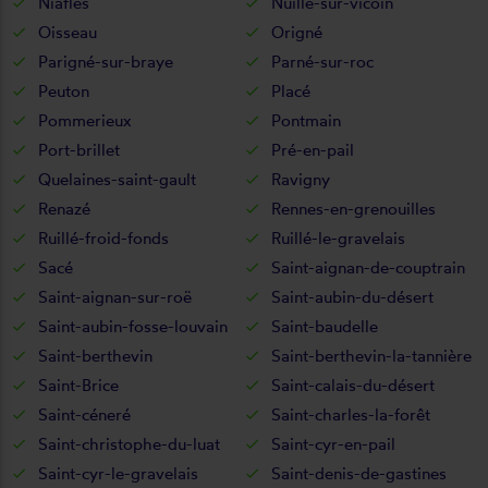
Niafles
Nuillé-sur-vicoin
Oisseau
Origné
Parigné-sur-braye
Parné-sur-roc
Peuton
Placé
Pommerieux
Pontmain
Port-brillet
Pré-en-pail
Quelaines-saint-gault
Ravigny
Renazé
Rennes-en-grenouilles
Ruillé-froid-fonds
Ruillé-le-gravelais
Sacé
Saint-aignan-de-couptrain
Saint-aignan-sur-roë
Saint-aubin-du-désert
Saint-aubin-fosse-louvain
Saint-baudelle
Saint-berthevin
Saint-berthevin-la-tannière
Saint-Brice
Saint-calais-du-désert
Saint-céneré
Saint-charles-la-forêt
Saint-christophe-du-luat
Saint-cyr-en-pail
Saint-cyr-le-gravelais
Saint-denis-de-gastines