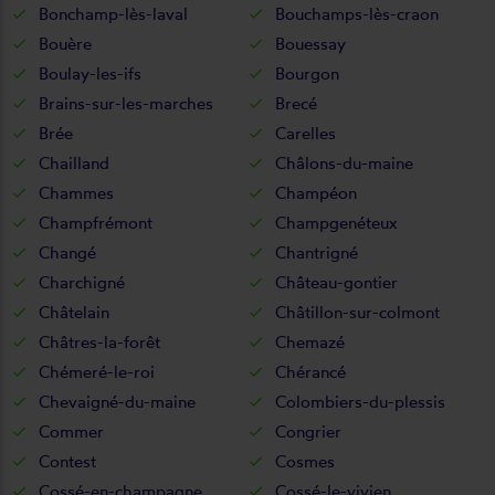
Bonchamp-lès-laval
Bouchamps-lès-craon
Bouère
Bouessay
Boulay-les-ifs
Bourgon
Brains-sur-les-marches
Brecé
Brée
Carelles
Chailland
Châlons-du-maine
Chammes
Champéon
Champfrémont
Champgenéteux
Changé
Chantrigné
Charchigné
Château-gontier
Châtelain
Châtillon-sur-colmont
Châtres-la-forêt
Chemazé
Chémeré-le-roi
Chérancé
Chevaigné-du-maine
Colombiers-du-plessis
Commer
Congrier
Contest
Cosmes
Cossé-en-champagne
Cossé-le-vivien