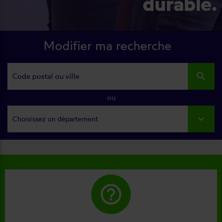
durable.
Modifier ma recherche
search
ou
Choisissez un département
help_outline