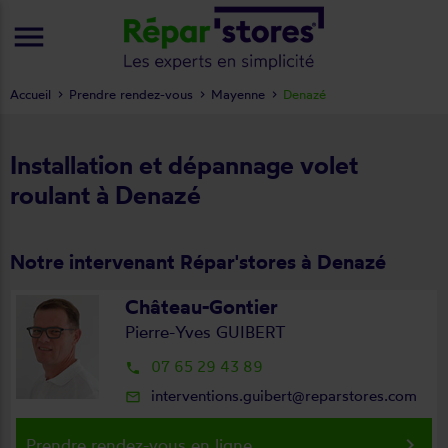
menu
Accueil
Prendre rendez-vous
Mayenne
Denazé
Installation et dépannage volet
roulant à Denazé
Notre intervenant Répar'stores à Denazé
Château-Gontier
Pierre-Yves GUIBERT
07 65 29 43 89
local_phone
interventions.guibert@reparstores.com
mail_outline
keyboard_arrow_right
Prendre rendez-vous en ligne