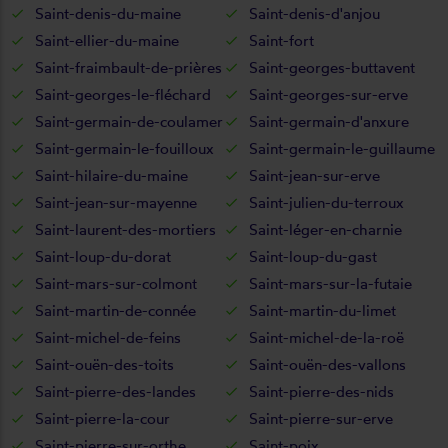
Saint-denis-du-maine
Saint-denis-d'anjou
Saint-ellier-du-maine
Saint-fort
Saint-fraimbault-de-prières
Saint-georges-buttavent
Saint-georges-le-fléchard
Saint-georges-sur-erve
Saint-germain-de-coulamer
Saint-germain-d'anxure
Saint-germain-le-fouilloux
Saint-germain-le-guillaume
Saint-hilaire-du-maine
Saint-jean-sur-erve
Saint-jean-sur-mayenne
Saint-julien-du-terroux
Saint-laurent-des-mortiers
Saint-léger-en-charnie
Saint-loup-du-dorat
Saint-loup-du-gast
Saint-mars-sur-colmont
Saint-mars-sur-la-futaie
Saint-martin-de-connée
Saint-martin-du-limet
Saint-michel-de-feins
Saint-michel-de-la-roë
Saint-ouën-des-toits
Saint-ouën-des-vallons
Saint-pierre-des-landes
Saint-pierre-des-nids
Saint-pierre-la-cour
Saint-pierre-sur-erve
Saint-pierre-sur-orthe
Saint-poix