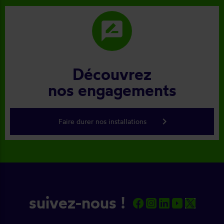
rate_review
Découvrez
nos engagements
keyboard_arrow_right
Faire durer nos installations
suivez-nous !