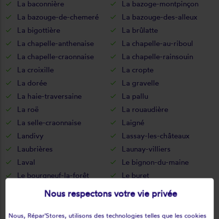
La baconnière
La bazoge-montpinçon
La bazouge-de-chemeré
La bazouge-des-alleux
La bigottière
La brûlatte
La chapelle-anthenaise
La chapelle-au-riboul
La chapelle-craonnaise
La chapelle-rainsouin
La croixille
La cropte
La dorée
La gravelle
La haie-traversaine
La pallu
La roë
La rouaudière
La selle-craonnaise
Laigné
Landivy
Lassay-les-châteaux
Laubrières
Launay-villiers
Laval
Le bignon-du-maine
Le bourgneuf-la-forêt
Le buret
Le genest-saint-isle
Le horps
Nous respectons votre vie privée
Le housseau-brétignolles
Le pas
Le ribay
Lesbois
Nous, Répar'Stores, utilisons des technologies telles que les cookies