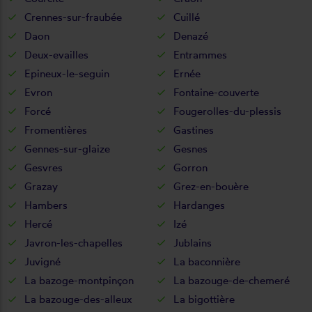
Crennes-sur-fraubée
Cuillé
Daon
Denazé
Deux-evailles
Entrammes
Epineux-le-seguin
Ernée
Evron
Fontaine-couverte
Forcé
Fougerolles-du-plessis
Fromentières
Gastines
Gennes-sur-glaize
Gesnes
Gesvres
Gorron
Grazay
Grez-en-bouère
Hambers
Hardanges
Hercé
Izé
Javron-les-chapelles
Jublains
Juvigné
La baconnière
La bazoge-montpinçon
La bazouge-de-chemeré
La bazouge-des-alleux
La bigottière