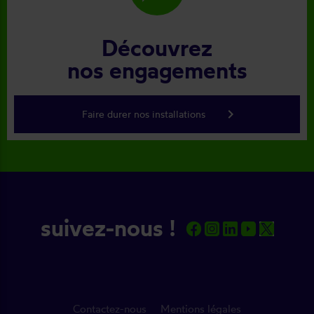
Découvrez
nos engagements
keyboard_arrow_right
Faire durer nos installations
suivez-nous !
Contactez-nous
Mentions légales