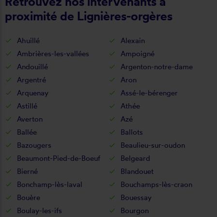
Retrouvez nos intervenants à
proximité de Lignières-orgères
Ahuillé
Alexain
Ambrières-les-vallées
Ampoigné
Andouillé
Argenton-notre-dame
Argentré
Aron
Arquenay
Assé-le-bérenger
Astillé
Athée
Averton
Azé
Ballée
Ballots
Bazougers
Beaulieu-sur-oudon
Beaumont-Pied-de-Boeuf
Belgeard
Bierné
Blandouet
Bonchamp-lès-laval
Bouchamps-lès-craon
Bouère
Bouessay
Boulay-les-ifs
Bourgon