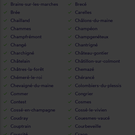
Brains-sur-les-marches
Brecé
Brée
Carelles
Chailland
Châlons-du-maine
Chammes
Champéon
Champfrémont
Champgenéteux
Changé
Chantrigné
Charchigné
Château-gontier
Châtelain
Châtillon-sur-colmont
Châtres-la-forêt
Chemazé
Chémeré-le-roi
Chérancé
Chevaigné-du-maine
Colombiers-du-plessis
Commer
Congrier
Contest
Cosmes
Cossé-en-champagne
Cossé-le-vivien
Coudray
Couesmes-vaucé
Couptrain
Courbeveille
Courcité
Craon