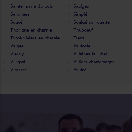
Sainte-marie-du-bois
Saulges
Senonnes
Simplé
Soucé
Soulgé-sur-ouette
Thorigné-en-charnie
Thuboeuf
Torcé-viviers-en-charnie
Trans
Vaiges
Vautorte
Vieuvy
Villaines-la-juhel
Villepail
Villiers-charlemagne
Vimarcé
Voutré