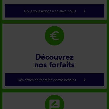
keyboard_arrow_right
Nous vous aidons à en savoir plus
euro
Découvrez
nos forfaits
keyboard_arrow_right
Des offres en fonction de vos besoins
rate_review