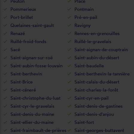
Peuton
Placé
Pommerieux
Pontmain
Port-brillet
Pré-en-pail
Quelaines-saint-gault
Ravigny
Renazé
Rennes-en-grenouilles
Ruillé-froid-fonds
Ruillé-le-gravelais
Sacé
Saint-aignan-de-couptrain
Saint-aignan-sur-roë
Saint-aubin-du-désert
Saint-aubin-fosse-louvain
Saint-baudelle
Saint-berthevin
Saint-berthevin-la-tannière
Saint-Brice
Saint-calais-du-désert
Saint-céneré
Saint-charles-la-forêt
Saint-christophe-du-luat
Saint-cyr-en-pail
Saint-cyr-le-gravelais
Saint-denis-de-gastines
Saint-denis-du-maine
Saint-denis-d'anjou
Saint-ellier-du-maine
Saint-fort
Saint-fraimbault-de-prières
Saint-georges-buttavent