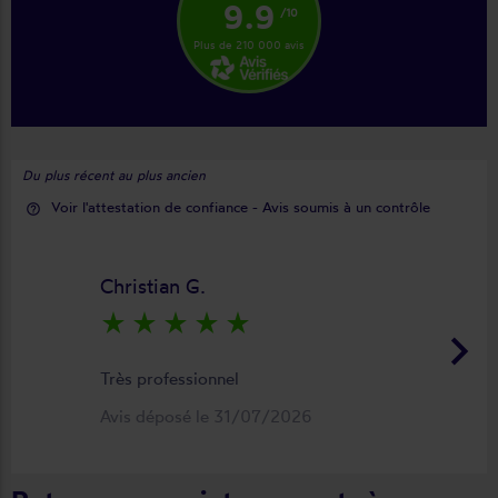
9.9
/10
Plus de 210 000 avis
Du plus récent au plus ancien
Voir l'attestation de confiance - Avis soumis à un contrôle
help_outline
Christian G.
star_rate
star_rate
star_rate
star_rate
star_rate
keyboard_arrow_right
Très professionnel
Avis déposé le 31/07/2026