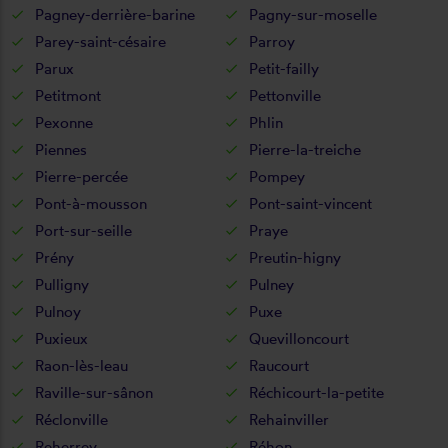
Pagney-derrière-barine
Pagny-sur-moselle
Parey-saint-césaire
Parroy
Parux
Petit-failly
Petitmont
Pettonville
Pexonne
Phlin
Piennes
Pierre-la-treiche
Pierre-percée
Pompey
Pont-à-mousson
Pont-saint-vincent
Port-sur-seille
Praye
Prény
Preutin-higny
Pulligny
Pulney
Pulnoy
Puxe
Puxieux
Quevilloncourt
Raon-lès-leau
Raucourt
Raville-sur-sânon
Réchicourt-la-petite
Réclonville
Rehainviller
Reherrey
Réhon