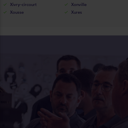
Xivry-circourt
Xonville
Xousse
Xures