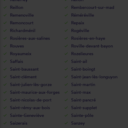
Reillon
Rembercourt-sur-mad
Remenoville
Réméréville
Remoncourt
Repaix
Richardménil
Rogéville
Rosières-aux-salines
Rosières-en-haye
Rouves
Roville-devant-bayon
Royaumeix
Rozelieures
Saffais
Saint-ail
Saint-baussant
Saint-boingt
Saint-clément
Saint-jean-lès-longuyon
Saint-julien-lès-gorze
Saint-martin
Saint-maurice-aux-forges
Saint-max
Saint-nicolas-de-port
Saint-pancré
Saint-rémy-aux-bois
Saint-supplet
Sainte-Geneviève
Sainte-pôle
Saizerais
Sanzey