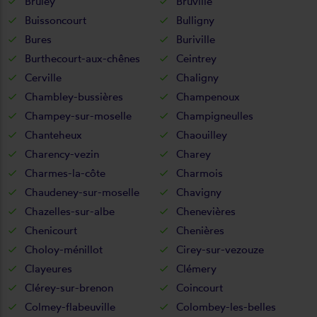
Bruley
Bruville
Buissoncourt
Bulligny
Bures
Buriville
Burthecourt-aux-chênes
Ceintrey
Cerville
Chaligny
Chambley-bussières
Champenoux
Champey-sur-moselle
Champigneulles
Chanteheux
Chaouilley
Charency-vezin
Charey
Charmes-la-côte
Charmois
Chaudeney-sur-moselle
Chavigny
Chazelles-sur-albe
Chenevières
Chenicourt
Chenières
Choloy-ménillot
Cirey-sur-vezouze
Clayeures
Clémery
Clérey-sur-brenon
Coincourt
Colmey-flabeuville
Colombey-les-belles