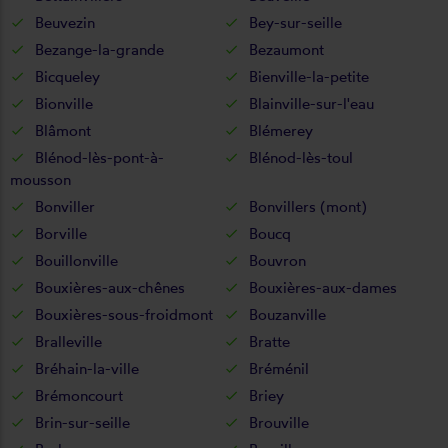
Beuvezin
Bey-sur-seille
Bezange-la-grande
Bezaumont
Bicqueley
Bienville-la-petite
Bionville
Blainville-sur-l'eau
Blâmont
Blémerey
Blénod-lès-pont-à-
Blénod-lès-toul
mousson
Bonviller
Bonvillers (mont)
Borville
Boucq
Bouillonville
Bouvron
Bouxières-aux-chênes
Bouxières-aux-dames
Bouxières-sous-froidmont
Bouzanville
Bralleville
Bratte
Bréhain-la-ville
Bréménil
Brémoncourt
Briey
Brin-sur-seille
Brouville