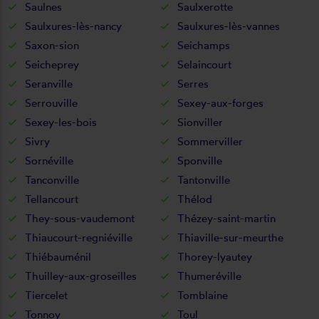
Saulnes
Saulxerotte
Saulxures-lès-nancy
Saulxures-lès-vannes
Saxon-sion
Seichamps
Seicheprey
Selaincourt
Seranville
Serres
Serrouville
Sexey-aux-forges
Sexey-les-bois
Sionviller
Sivry
Sommerviller
Sornéville
Sponville
Tanconville
Tantonville
Tellancourt
Thélod
They-sous-vaudemont
Thézey-saint-martin
Thiaucourt-regniéville
Thiaville-sur-meurthe
Thiébauménil
Thorey-lyautey
Thuilley-aux-groseilles
Thumeréville
Tiercelet
Tomblaine
Tonnoy
Toul