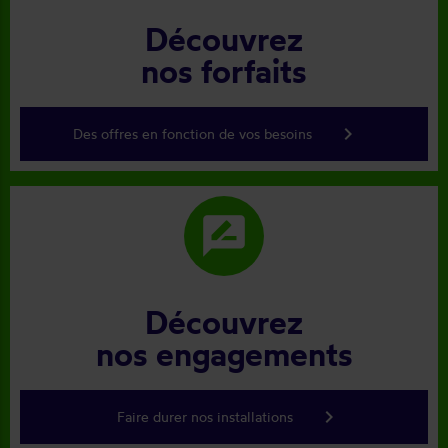
Découvrez
nos forfaits
keyboard_arrow_right
Des offres en fonction de vos besoins
rate_review
Découvrez
nos engagements
keyboard_arrow_right
Faire durer nos installations