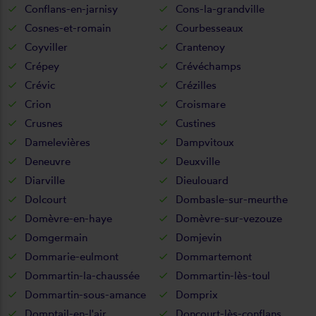
Conflans-en-jarnisy
Cons-la-grandville
Cosnes-et-romain
Courbesseaux
Coyviller
Crantenoy
Crépey
Crévéchamps
Crévic
Crézilles
Crion
Croismare
Crusnes
Custines
Damelevières
Dampvitoux
Deneuvre
Deuxville
Diarville
Dieulouard
Dolcourt
Dombasle-sur-meurthe
Domèvre-en-haye
Domèvre-sur-vezouze
Domgermain
Domjevin
Dommarie-eulmont
Dommartemont
Dommartin-la-chaussée
Dommartin-lès-toul
Dommartin-sous-amance
Domprix
Domptail-en-l'air
Doncourt-lès-conflans