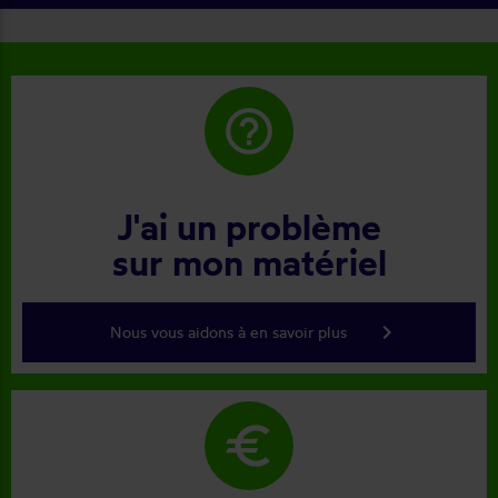
help_outline
J'ai un problème
sur mon matériel
keyboard_arrow_right
Nous vous aidons à en savoir plus
euro