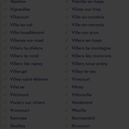
Vézelise
Viéville-en-haye
Vigneulles
Vilcey-sur-trey
Villacourt
Ville-au-montois
Ville-au-val
Ville-en-vermois
Ville-houdlémont
Ville-sur-yron
Villecey-sur-mad
Villers-en-haye
Villers-la-chèvre
Villers-la-montagne
Villers-le-rond
Villers-lès-moivrons
Villers-lès-nancy
Villers-sous-prény
Villerupt
Villey-le-sec
Villey-saint-étienne
Virecourt
Viterne
Vitrey
Vitrimont
Vittonville
Viviers-sur-chiers
Voinémont
Vroncourt
Waville
Xammes
Xermaménil
Xeuilley
Xirocourt