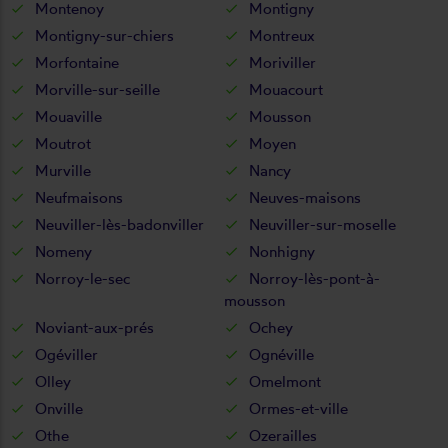
Montenoy
Montigny
Montigny-sur-chiers
Montreux
Morfontaine
Moriviller
Morville-sur-seille
Mouacourt
Mouaville
Mousson
Moutrot
Moyen
Murville
Nancy
Neufmaisons
Neuves-maisons
Neuviller-lès-badonviller
Neuviller-sur-moselle
Nomeny
Nonhigny
Norroy-le-sec
Norroy-lès-pont-à-
mousson
Noviant-aux-prés
Ochey
Ogéviller
Ognéville
Olley
Omelmont
Onville
Ormes-et-ville
Othe
Ozerailles