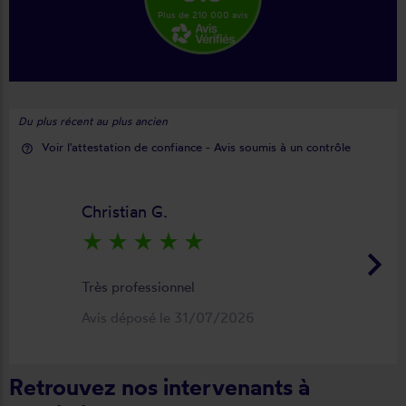
Plus de 210 000 avis
Du plus récent au plus ancien
Voir l'attestation de confiance - Avis soumis à un contrôle
help_outline
Christian G.
star_rate
star_rate
star_rate
star_rate
star_rate
keyboard_arrow_right
Très professionnel
Avis déposé le 31/07/2026
Retrouvez nos intervenants à