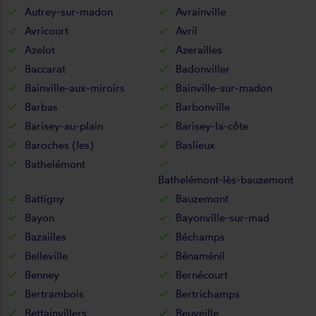
Autrey-sur-madon
Avrainville
Avricourt
Avril
Azelot
Azerailles
Baccarat
Badonviller
Bainville-aux-miroirs
Bainville-sur-madon
Barbas
Barbonville
Barisey-au-plain
Barisey-la-côte
Baroches (les)
Baslieux
Bathelémont
Bathelémont-lès-bauzemont
Battigny
Bauzemont
Bayon
Bayonville-sur-mad
Bazailles
Béchamps
Belleville
Bénaménil
Benney
Bernécourt
Bertrambois
Bertrichamps
Bettainvillers
Beuveille