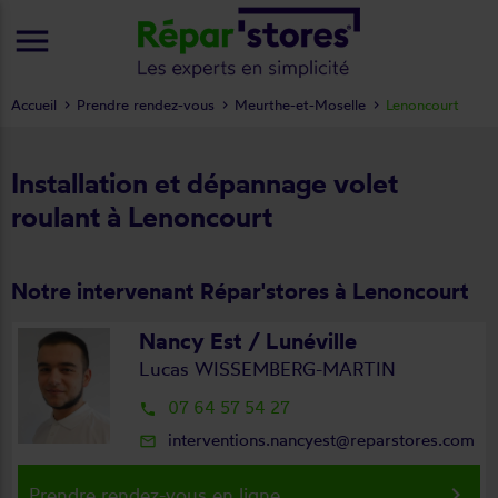
menu
Accueil
Prendre rendez-vous
Meurthe-et-Moselle
Lenoncourt
Installation et dépannage volet
roulant à Lenoncourt
Notre intervenant Répar'stores à Lenoncourt
Nancy Est / Lunéville
Lucas WISSEMBERG-MARTIN
07 64 57 54 27
local_phone
interventions.nancyest@reparstores.com
mail_outline
keyboard_arrow_right
Prendre rendez-vous en ligne