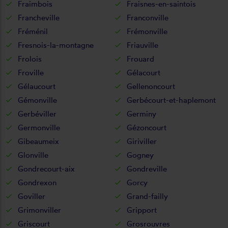
Fraimbois
Fraisnes-en-saintois
Francheville
Franconville
Fréménil
Frémonville
Fresnois-la-montagne
Friauville
Frolois
Frouard
Froville
Gélacourt
Gélaucourt
Gellenoncourt
Gémonville
Gerbécourt-et-haplemont
Gerbéviller
Germiny
Germonville
Gézoncourt
Gibeaumeix
Giriviller
Glonville
Gogney
Gondrecourt-aix
Gondreville
Gondrexon
Gorcy
Goviller
Grand-failly
Grimonviller
Gripport
Griscourt
Grosrouvres