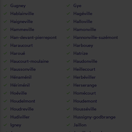
Gugney
Gye
Hablainville
Hagéville
Haigneville
Halloville
Hammeville
Hamonville
Han-devant-pierrepont
Hannonville-suzémont
Haraucourt
Harbouey
Haroué
Hatrize
Haucourt-moulaine
Haudonville
Haussonville
Heillecourt
Hénaménil
Herbéviller
Hériménil
Herserange
Hoéville
Homécourt
Houdelmont
Houdemont
Houdreville
Housséville
Hudiviller
Hussigny-godbrange
Igney
Jaillon