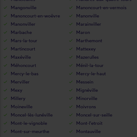
Mangonville
Manoncourt-en-vermois
Manoncourt-en-woëvre
Manonville
Manonviller
Marainviller
Marbache
Maron
Mars-la-tour
Marthemont
Martincourt
Mattexey
Maxéville
Mazerulles
Méhoncourt
Ménil-la-tour
Mercy-le-bas
Mercy-le-haut
Merviller
Messein
Mexy
Mignéville
Millery
Minorville
Moineville
Moivrons
Moncel-lès-lunéville
Moncel-sur-seille
Mont-le-vignoble
Mont-l'etroit
Mont-sur-meurthe
Montauville