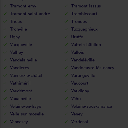
Tramont-emy
Tramont-lassus
Tramont-saint-andré
Tremblecourt
Trieux
Trondes
Tronville
Tucquegnieux
Ugny
Uruffe
Vacqueville
Val-et-châtillon
Valhey
Vallois
Vandelainville
Vandeléville
Vandières
Vandoeuvre-lès-nancy
Vannes-le-châtel
Varangéville
Vathiménil
Vaucourt
Vaudémont
Vaudigny
Vaxainville
Vého
Velaine-en-haye
Velaine-sous-amance
Velle-sur-moselle
Veney
Vennezey
Verdenal