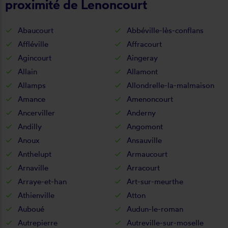
proximité de Lenoncourt
Abaucourt
Abbéville-lès-conflans
Affléville
Affracourt
Agincourt
Aingeray
Allain
Allamont
Allamps
Allondrelle-la-malmaison
Amance
Amenoncourt
Ancerviller
Anderny
Andilly
Angomont
Anoux
Ansauville
Anthelupt
Armaucourt
Arnaville
Arracourt
Arraye-et-han
Art-sur-meurthe
Athienville
Atton
Auboué
Audun-le-roman
Autrepierre
Autreville-sur-moselle