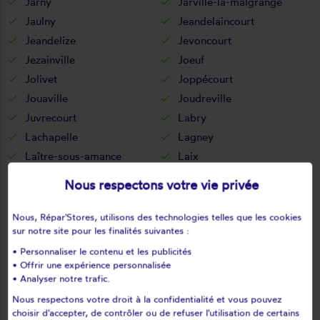
Jarny
Jarville-la-malgrange
Jaulny
Jeandelaincourt
Jeandelize
Jevoncourt
Jezainville
Joeuf
Jolivet
Joppécourt
Jouaville
Joudreville
Juvrecourt
Labry
Lachapelle
Lagney
Laître-sous-amance
Laix
Laloeuf
Lamath
Nous respectons votre vie privée
Landécourt
Landremont
Landres
Laneuvelotte
Nous, Répar'Stores, utilisons des technologies telles que les cookies
sur notre site pour les finalités suivantes :
Laneuveville-aux-bois
Laneuveville-derrière-foug
• Personnaliser le contenu et les publicités
Laneuveville-devant-bayon
Laneuveville-devant-nancy
• Offrir une expérience personnalisée
Lanfroicourt
Lantéfontaine
• Analyser notre trafic.
Laronxe
Laxou
Nous respectons votre droit à la confidentialité et vous pouvez
Lay-saint-christophe
Lay-saint-remy
choisir d'accepter, de contrôler ou de refuser l'utilisation de certains