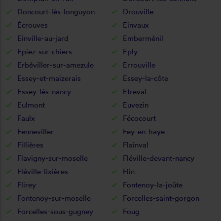
Doncourt-lès-longuyon
Drouville
Écrouves
Einvaux
Einville-au-jard
Emberménil
Epiez-sur-chiers
Eply
Erbéviller-sur-amezule
Errouville
Essey-et-maizerais
Essey-la-côte
Essey-lès-nancy
Etreval
Eulmont
Euvezin
Faulx
Fécocourt
Fenneviller
Fey-en-haye
Fillières
Flainval
Flavigny-sur-moselle
Fléville-devant-nancy
Fléville-lixières
Flin
Flirey
Fontenoy-la-joûte
Fontenoy-sur-moselle
Forcelles-saint-gorgon
Forcelles-sous-gugney
Foug