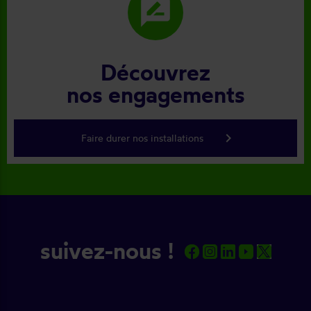
rate_review
Découvrez
nos engagements
keyboard_arrow_right
Faire durer nos installations
suivez-nous !