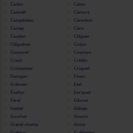
Caden
Calan
Camoël
Camors
Campénéac
Carentoir
Carnac
Caro
Caudan
Cléguer
Cléguérec
Colpo
Concoret
Cournon
Crach
Crédin
Croixanvec
Cruguel
Damgan
Elven
Erdeven
Etel
Évellys
Evriguet
Férel
Gâvres
Gestel
Glénac
Gourhel
Gourin
Grand-champ
Groix
Guégon
Guéhenno