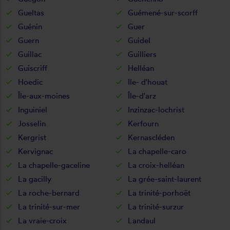
Gueltas
Guémené-sur-scorff
Guénin
Guer
Guern
Guidel
Guillac
Guilliers
Guiscriff
Helléan
Hoedic
Ile- d'houat
Île-aux-moines
Île-d'arz
Inguiniel
Inzinzac-lochrist
Josselin
Kerfourn
Kergrist
Kernascléden
Kervignac
La chapelle-caro
La chapelle-gaceline
La croix-helléan
La gacilly
La grée-saint-laurent
La roche-bernard
La trinité-porhoët
La trinité-sur-mer
La trinité-surzur
La vraie-croix
Landaul