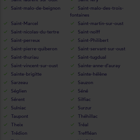
Saint-malo-de-beignon
Saint-malo-des-trois-
fontaines
Saint-Marcel
Saint-martin-sur-oust
Saint-nicolas-du-tertre
Saint-nolff
Saint-perreux
Saint-Philibert
Saint-pierre-quiberon
Saint-servant-sur-oust
Saint-thuriau
Saint-tugdual
Saint-vincent-sur-oust
Sainte-anne-d'auray
Sainte-brigitte
Sainte-hélène
Sarzeau
Sauzon
Séglien
Séné
Sérent
Silfiac
Sulniac
Surzur
Taupont
Théhillac
Theix
Tréal
Trédion
Treffléan