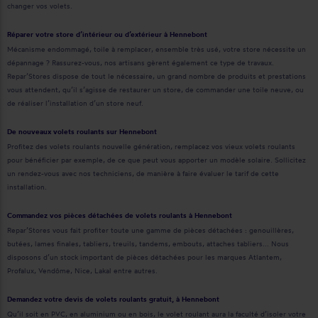
changer vos volets.
Réparer votre store d’intérieur ou d’extérieur à Hennebont
Mécanisme endommagé, toile à remplacer, ensemble très usé, votre store nécessite un
dépannage ? Rassurez-vous, nos artisans gèrent également ce type de travaux.
Repar’Stores dispose de tout le nécessaire, un grand nombre de produits et prestations
vous attendent, qu’il s’agisse de restaurer un store, de commander une toile neuve, ou
de réaliser l’installation d’un store neuf.
De nouveaux volets roulants sur Hennebont
Profitez des volets roulants nouvelle génération, remplacez vos vieux volets roulants
pour bénéficier par exemple, de ce que peut vous apporter un modèle solaire. Sollicitez
un rendez-vous avec nos techniciens, de manière à faire évaluer le tarif de cette
installation.
Commandez vos pièces détachées de volets roulants à Hennebont
Repar’Stores vous fait profiter toute une gamme de pièces détachées : genouillères,
butées, lames finales, tabliers, treuils, tandems, embouts, attaches tabliers... Nous
disposons d’un stock important de pièces détachées pour les marques Atlantem,
Profalux, Vendôme, Nice, Lakal entre autres.
Demandez votre devis de volets roulants gratuit, à Hennebont
Qu’il soit en PVC, en aluminium ou en bois, le volet roulant aura la faculté d’isoler votre