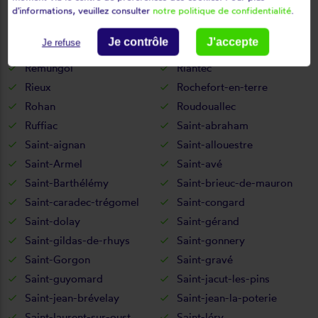
Quiberon
Quily
d'informations, veuillez consulter
notre politique de confidentialité
.
Quistinic
Radenac
Je contrôle
J'accepte
Je refuse
Réguiny
Réminiac
Remungol
Riantec
Rieux
Rochefort-en-terre
Rohan
Roudouallec
Ruffiac
Saint-abraham
Saint-aignan
Saint-allouestre
Saint-Armel
Saint-avé
Saint-Barthélémy
Saint-brieuc-de-mauron
Saint-caradec-trégomel
Saint-congard
Saint-dolay
Saint-gérand
Saint-gildas-de-rhuys
Saint-gonnery
Saint-Gorgon
Saint-gravé
Saint-guyomard
Saint-jacut-les-pins
Saint-jean-brévelay
Saint-jean-la-poterie
Saint-laurent-sur-oust
Saint-léry