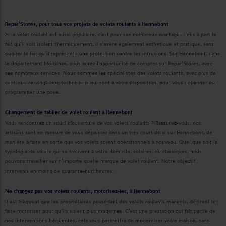
Repar’Stores, pour tous vos projets de volets roulants à Hennebont
Si le volet roulant est aussi populaire, c’est pour ses nombreux avantages : mis à part le
fait qu’il soit isolant thermiquement, il s’avère également esthétique et pratique, sans
oublier le fait qu’il représente une protection contre les intrusions. Sur Hennebont, dans
le département Morbihan, vous aurez l’opportunité de compter sur Repar’Stores, avec
ses nombreux services. Nous sommes les spécialistes des volets roulants, avec plus de
cent-quatre-vingt-cinq techniciens qui sont à votre disposition, pour vous dépanner ou
programmer une pose.
Changement de tablier de volet roulant à Hennebont
Vous rencontrez un souci d’ouverture de vos volets roulants ? Rassurez-vous, nos
artisans sont en mesure de vous dépanner dans un très court délai sur Hennebont, de
manière à faire en sorte que vos volets soient opérationnels à nouveau. Quel que soit la
typologie de volets qui se trouvent à votre domicile, solaires, ou classiques, nous
pouvons travailler sur n’importe quelle marque de volet roulant. Notre objectif :
intervenir en moins de quarante-huit heures.
Ne changez pas vos volets roulants, motorisez-les, à Hennebont
Il est fréquent que les propriétaires possédant des volets roulants manuels, désirent les
faire motoriser pour qu’ils soient plus modernes. C’est une prestation qui fait partie de
nos interventions fréquentes, cela vous permettra de moderniser votre maison, sans