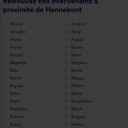
Retrouvez nos intervenants à
proximité de Hennebont
Allaire
Ambon
Arradon
Arzal
Arzon
Augan
Auray
Baden
Bangor
Baud
Béganne
Beignon
Belz
Berné
Berric
Bieuzy
Bignan
Billiers
Billio
Bohal
Bono
Brandérion
Brandivy
Brech
Bréhan
Brignac
Bubry
Buléon