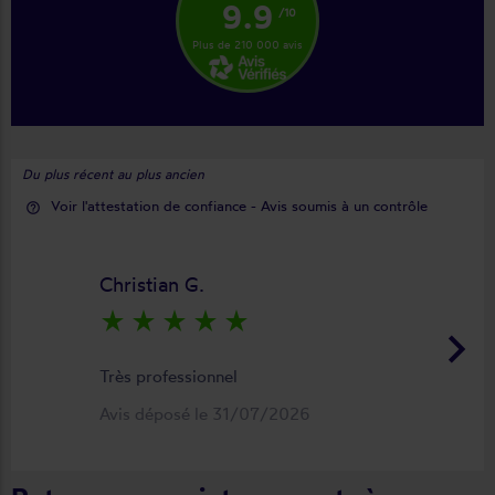
9.9
/10
Plus de 210 000 avis
Du plus récent au plus ancien
Voir l'attestation de confiance - Avis soumis à un contrôle
help_outline
Christian G.
star_rate
star_rate
star_rate
star_rate
star_rate
keyboard_arrow_right
Très professionnel
Avis déposé le 31/07/2026