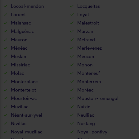
Locoal-mendon
Locqueltas
Lorient
Loyat
Malansac
Malestroit
Malguénac
Marzan
Mauron
Melrand
Ménéac
Merlevenez
Meslan
Meucon
Missiriac
Mohon
Molac
Monteneuf
Monterblanc
Monterrein
Montertelot
Moréac
Moustoir-ac
Moustoir-remungol
Muzillac
Naizin
Néant-sur-yvel
Neulliac
Nivillac
Nostang
Noyal-muzillac
Noyal-pontivy