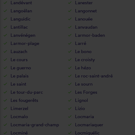
Landévant
Lanester
Langoëlan
Langonnet
Languidic
Lanouée
Lantillac
Lanvaudan
Lanvénégen
Larmor-baden
Larmor-plage
Larré
Lauzach
Le bono
Le cours
Le croisty
Le guerno
Le hézo
Le palais
Le roc-saint-andré
Le saint
Le sourn
Le tour-du-parc
Les Forges
Les fougerêts
Lignol
Limerzel
Lizio
Locmalo
Locmaria
Locmaria-grand-champ
Locmariaquer
Locminé
Locmiquélic