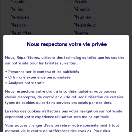
Noyalo
Péaule
Peillac
Pénestin
Persquen
Plaudren
Plescop
Pleucadeuc
Pleugriffet
Ploemel
Ploemeur
Ploërdut
Nous respectons votre vie privée
Ploeren
Ploërmel
Plouay
Plougoumelen
Nous, Répar'Stores, utilisons des technologies telles que les cookies
sur notre site pour les finalités suivantes :
Plouharnel
Plouhinec
• Personnaliser le contenu et les publicités
Plouray
Pluherlin
• Offrir une expérience personnalisée
Plumelec
Pluméliau
• Analyser notre trafic.
Plumelin
Plumergat
Nous respectons votre droit à la confidentialité et vous pouvez
Pluneret
Pluvigner
choisir d'accepter, de contrôler ou de refuser l'utilisation de certains
types de cookies ou certains services proposés par des tiers.
Pont-scorff
Pontivy
Le refus des cookies n'affectera pas votre navigation sur notre site
Porcaro
Port-louis
cependant votre expérience utilisateur sera moins optimale.
Priziac
Quelneuc
Vous pouvez changer d'avis ou retirer votre consentement à tout
Questembert
Quéven
moment via le centre de préférences des cookies. Pour plus