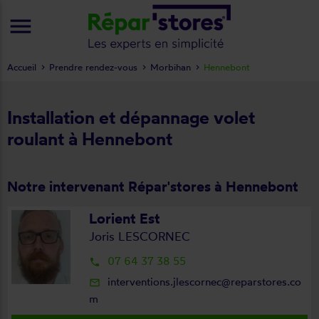
menu
Accueil
Prendre rendez-vous
Morbihan
Hennebont
Installation et dépannage volet
roulant à Hennebont
Notre intervenant Répar'stores à Hennebont
Lorient Est
Joris LESCORNEC
07 64 37 38 55
local_phone
interventions.jlescornec@reparstores.co
mail_outline
m