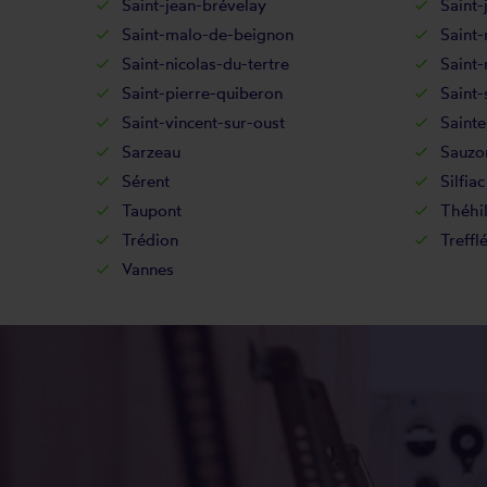
Saint-jean-brévelay
Saint-
Saint-malo-de-beignon
Saint-
Saint-nicolas-du-tertre
Saint-
Saint-pierre-quiberon
Saint-
Saint-vincent-sur-oust
Sainte
Sarzeau
Sauzo
Sérent
Silfiac
Taupont
Théhil
Trédion
Treffl
Vannes