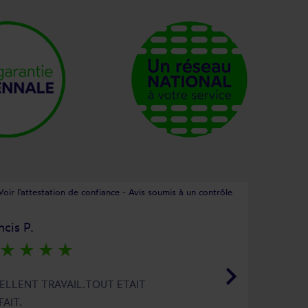
Voir l'attestation de confiance - Avis soumis à un contrôle
ncis P.
star_rate
star_rate
star_rate
star_rate
keyboard_arrow_right
ELLENT TRAVAIL.TOUT ETAIT
FAIT.