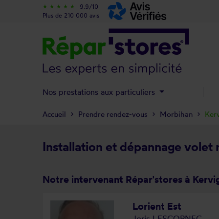
9.9/10
star_rate
star_rate
star_rate
star_rate
star_rate
Plus de 210 000 avis
Nos prestations aux particuliers
Accueil
Prendre rendez-vous
Morbihan
Ker
Installation et dépannage volet 
Notre intervenant Répar'stores à Kervi
Lorient Est
Joris LESCORNEC