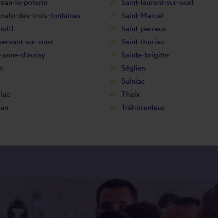
jean-la-poterie
Saint-laurent-sur-oust
malo-des-trois-fontaines
Saint-Marcel
nolff
Saint-perreux
servant-sur-oust
Saint-thuriau
-anne-d'auray
Sainte-brigitte
n
Séglien
Sulniac
lac
Theix
éan
Tréhorenteuc