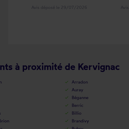
Avis déposé le 29/07/2026
Avi
nts à proximité de Kervignac
n
Arradon
Auray
Béganne
Berric
s
Billio
érion
Brandivy
ac
Bubry