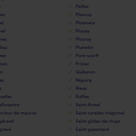
e
Peillac
ren
Plescop
el
Ploemeur
mel
Plouay
inec
Plouray
liau
Plumelin
ner
Pont-scorff
ouis
Priziac
n
Quiberon
ac
Réguiny
c
Rieux
uallec
Ruffiac
allouestre
Saint-Armel
-brieuc-de-mauron
Saint-caradec-trégomel
-gérand
Saint-gildas-de-rhuys
gravé
Saint-guyomard