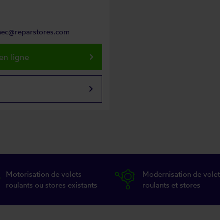
rnec@reparstores.com
keyboard_arrow_right
en ligne
keyboard_arrow_right
Motorisation de volets
Modernisation de volet
roulants ou stores existants
roulants et stores