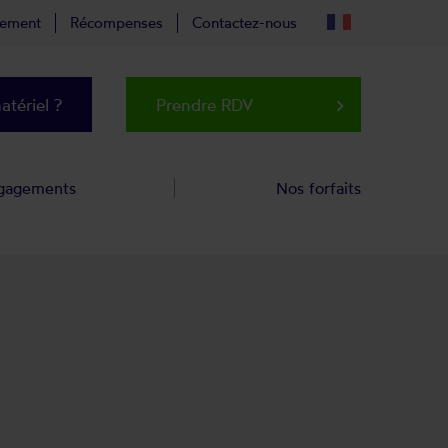
tement
Récompenses
Contactez-nous
tériel ?
Prendre RDV
keyboard_arrow_right
gagements
Nos forfaits