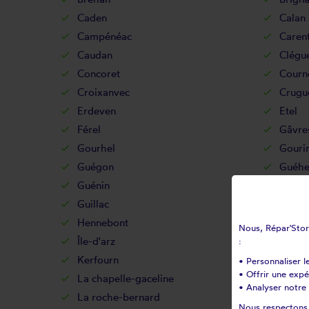
Caden
Calan
Campénéac
Carent
Caudan
Clégu
Concoret
Courn
Croixanvec
Crugu
Erdeven
Etel
Férel
Gâvre
Gourhel
Gouri
Guégon
Guéhe
Guénin
Guer
Guillac
Guilli
Hennebont
Hoedi
Nous, Répar'Store
Île-d'arz
Inguin
:
Kerfourn
Kergri
• Personnaliser l
• Offrir une exp
La chapelle-gaceline
La cro
• Analyser notre 
La roche-bernard
La tri
Nous respectons v