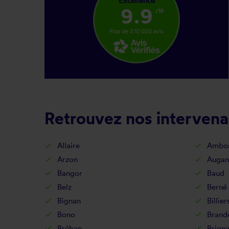
Excellence
9.9
/10
Plus de 210 000 avis
Retrouvez nos intervena
Allaire
Ambo
Arzon
Augan
Bangor
Baud
Belz
Berné
Bignan
Billier
Bono
Brand
Bréhan
Brign