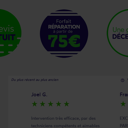
Du plus récent au plus ancien
help_outline
Joel G.
Fra
star_rate
star_rate
star_rate
star_rate
star_rate
star_rate
Intervention très efficace, par des
EXC
techniciens compétents et aimables
PAR