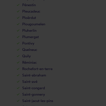
Pénestin
Pleucadeuc
Ploërdut
Plougoumelen
Pluherlin
Plumergat
Pontivy
Quelneuc
Quily
Réminiac
Rochefort-en-terre
Saint-abraham
Saint-avé
Saint-congard
Saint-gonnery
Saint-jacut-les-pins