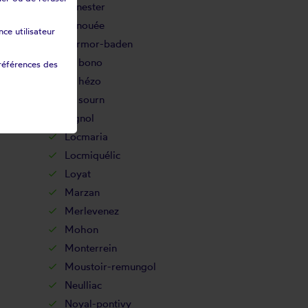
Lanester
Lanouée
ce utilisateur
Larmor-baden
Le bono
références des
Le hézo
Le sourn
Lignol
Locmaria
Locmiquélic
Loyat
Marzan
Merlevenez
Mohon
Monterrein
Moustoir-remungol
Neulliac
Noyal-pontivy