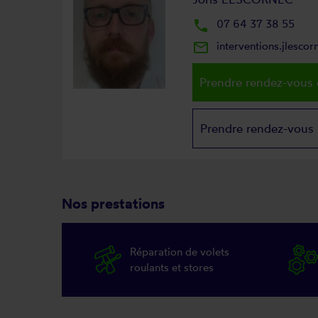
local_phone
07 64 37 38 55
mail_outline
interventions.jlesco
Prendre rendez-vous 
Prendre rendez-vous
Nos prestations
Réparation de volets
roulants et stores