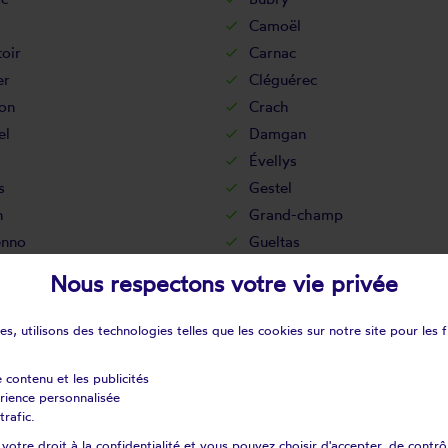
Camoël
oir
Carnac
er
Cléguérec
on
Crach
el
Damgan
Évellys
s
Gestel
n
Grand-champ
nno
Gueltas
Guern
Nous respectons votre vie privée
ers
Guiscriff
c
Ile- d'houat
s, utilisons des technologies telles que les cookies sur notre site pour les f
iel
Inzinzac-lochrist
st
Kernascléden
e contenu et les publicités
érience personnalisée
ix-helléan
La gacilly
trafic.
nité-porhoët
La trinité-sur-mer
otre droit à la confidentialité et vous pouvez choisir d'accepter, de contrô