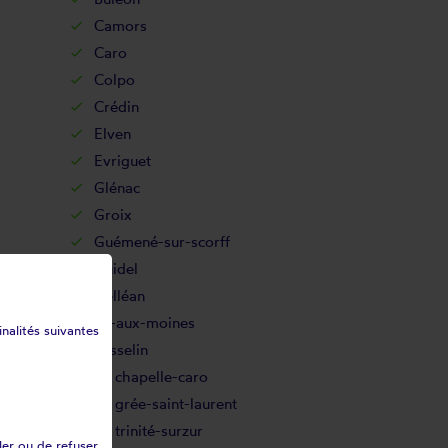
Camors
Caro
Colpo
Crédin
Elven
Evriguet
Glénac
Groix
Guémené-sur-scorff
Guidel
Helléan
Île-aux-moines
inalités suivantes
Josselin
La chapelle-caro
La grée-saint-laurent
La trinité-surzur
ler ou de refuser