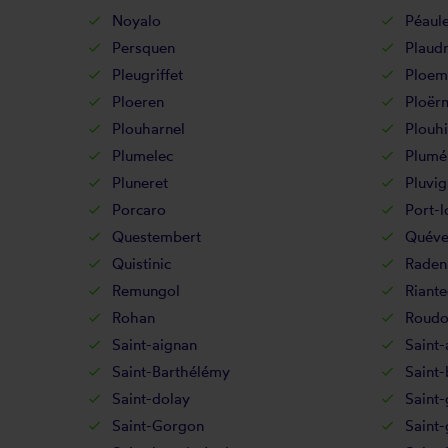
Noyalo
Péaul
Persquen
Plaud
Pleugriffet
Ploem
Ploeren
Ploër
Plouharnel
Plouh
Plumelec
Plumé
Pluneret
Pluvig
Porcaro
Port-l
Questembert
Quéve
Quistinic
Raden
Remungol
Riante
Rohan
Roudo
Saint-aignan
Saint-
Saint-Barthélémy
Saint
Saint-dolay
Saint
Saint-Gorgon
Saint-