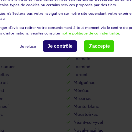
ul
Landévant
certains types de cookies ou certains services proposés par des tiers.
nnet
Languidic
ies n'affectera pas votre navigation sur notre site cependant votre expérien
udan
Lanvénégen
ale.
Lauzach
ger d'avis ou retirer votre consentement à tout moment via le centre de p
s d'informations, veuillez consulter
notre politique de confidentialité
.
isty
Le guerno
-saint-andré
Le saint
Je contrôle
J'accepte
Je refuse
orges
Les fougerêts
Locmalo
riaquer
Locminé
eltas
Lorient
roit
Malguénac
nd
Ménéac
on
Missiriac
neuf
Monterblanc
c
Moustoir-ac
Néant-sur-yvel
ng
Noyal-muzillac