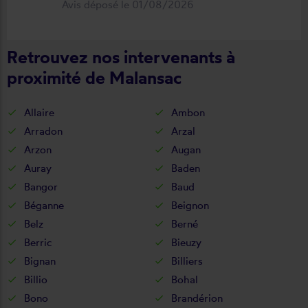
Avis déposé le 01/08/2026
fonctionnel. Je recommande vivement
cette entreprise.
Retrouvez nos intervenants à
proximité de Malansac
Allaire
Ambon
Arradon
Arzal
Arzon
Augan
Auray
Baden
Bangor
Baud
Béganne
Beignon
Belz
Berné
Berric
Bieuzy
Bignan
Billiers
Billio
Bohal
Bono
Brandérion