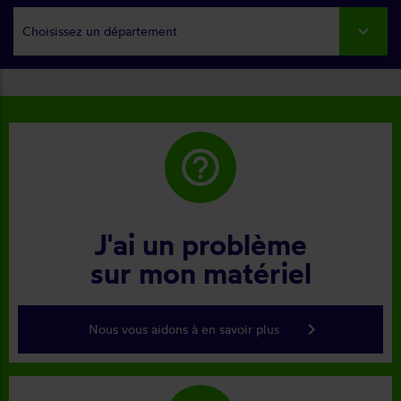
Choisissez un département
help_outline
J'ai un problème
sur mon matériel
keyboard_arrow_right
Nous vous aidons à en savoir plus