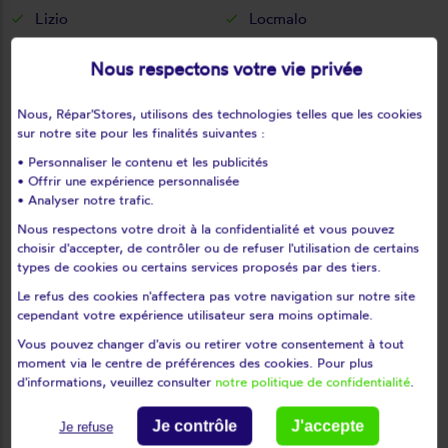
Lizio
Locmalo
Locmaria
Locmaria-grand-champ
Nous respectons votre vie privée
Locmariaquer
Locminé
Locmiquélic
Locoal-mendon
Nous, Répar'Stores, utilisons des technologies telles que les cookies
Locqueltas
Lorient
sur notre site pour les finalités suivantes :
Loyat
Malestroit
• Personnaliser le contenu et les publicités
Malguénac
Marzan
• Offrir une expérience personnalisée
• Analyser notre trafic.
Mauron
Melrand
Nous respectons votre droit à la confidentialité et vous pouvez
Ménéac
Merlevenez
choisir d'accepter, de contrôler ou de refuser l'utilisation de certains
Meslan
Meucon
types de cookies ou certains services proposés par des tiers.
Missiriac
Mohon
Le refus des cookies n'affectera pas votre navigation sur notre site
Molac
Monteneuf
cependant votre expérience utilisateur sera moins optimale.
Monterblanc
Monterrein
Vous pouvez changer d'avis ou retirer votre consentement à tout
moment via le centre de préférences des cookies. Pour plus
Montertelot
Moréac
d'informations, veuillez consulter
notre politique de confidentialité
.
Moustoir-ac
Moustoir-remungol
Muzillac
Naizin
Je contrôle
J'accepte
Je refuse