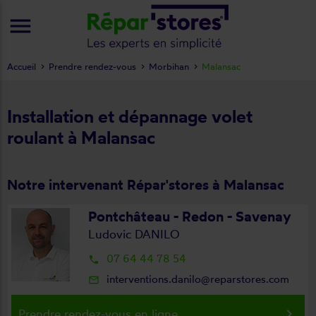
menu
Accueil
Prendre rendez-vous
Morbihan
Malansac
Installation et dépannage volet
roulant à Malansac
Notre intervenant Répar'stores à Malansac
Pontchâteau - Redon - Savenay
Ludovic DANILO
07 64 44 78 54
local_phone
interventions.danilo@reparstores.com
mail_outline
keyboard_arrow_right
Prendre rendez-vous en ligne