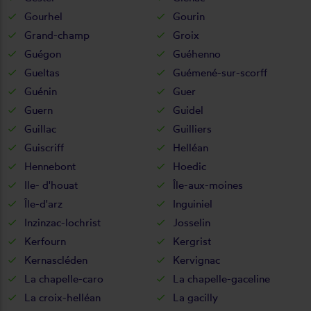
Gourhel
Gourin
Grand-champ
Groix
Guégon
Guéhenno
Gueltas
Guémené-sur-scorff
Guénin
Guer
Guern
Guidel
Guillac
Guilliers
Guiscriff
Helléan
Hennebont
Hoedic
Ile- d'houat
Île-aux-moines
Île-d'arz
Inguiniel
Inzinzac-lochrist
Josselin
Kerfourn
Kergrist
Kernascléden
Kervignac
La chapelle-caro
La chapelle-gaceline
La croix-helléan
La gacilly