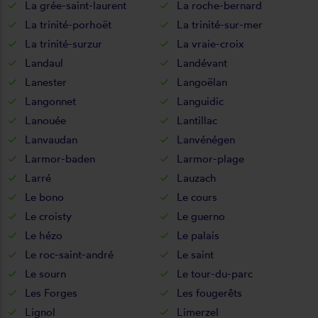
La grée-saint-laurent
La roche-bernard
La trinité-porhoët
La trinité-sur-mer
La trinité-surzur
La vraie-croix
Landaul
Landévant
Lanester
Langoëlan
Langonnet
Languidic
Lanouée
Lantillac
Lanvaudan
Lanvénégen
Larmor-baden
Larmor-plage
Larré
Lauzach
Le bono
Le cours
Le croisty
Le guerno
Le hézo
Le palais
Le roc-saint-andré
Le saint
Le sourn
Le tour-du-parc
Les Forges
Les fougerêts
Lignol
Limerzel