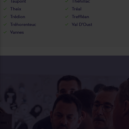
Taupont
Théhillac
Theix
Tréal
Trédion
Treffléan
Tréhorenteuc
Val D'Oust
Vannes