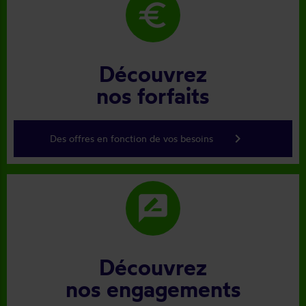
euro
Découvrez
nos forfaits
keyboard_arrow_right
Des offres en fonction de vos besoins
rate_review
Découvrez
nos engagements