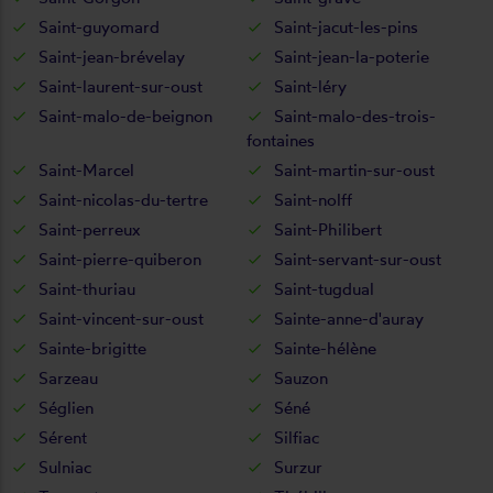
Saint-guyomard
Saint-jacut-les-pins
Saint-jean-brévelay
Saint-jean-la-poterie
Saint-laurent-sur-oust
Saint-léry
Saint-malo-de-beignon
Saint-malo-des-trois-
fontaines
Saint-Marcel
Saint-martin-sur-oust
Saint-nicolas-du-tertre
Saint-nolff
Saint-perreux
Saint-Philibert
Saint-pierre-quiberon
Saint-servant-sur-oust
Saint-thuriau
Saint-tugdual
Saint-vincent-sur-oust
Sainte-anne-d'auray
Sainte-brigitte
Sainte-hélène
Sarzeau
Sauzon
Séglien
Séné
Sérent
Silfiac
Sulniac
Surzur