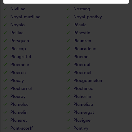
Néant-sur-yvel
Neulliac
Nivillac
Nostang
Noyal-muzillac
Noyal-pontivy
Noyalo
Péaule
Peillac
Pénestin
Persquen
Plaudren
Plescop
Pleucadeuc
Pleugriffet
Ploemel
Ploemeur
Ploërdut
Ploeren
Ploërmel
Plouay
Plougoumelen
Plouharnel
Plouhinec
Plouray
Pluherlin
Plumelec
Pluméliau
Plumelin
Plumergat
Pluneret
Pluvigner
Pont-scorff
Pontivy