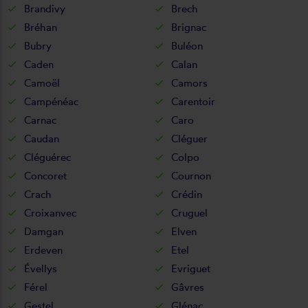
Brandivy
Brech
Bréhan
Brignac
Bubry
Buléon
Caden
Calan
Camoël
Camors
Campénéac
Carentoir
Carnac
Caro
Caudan
Cléguer
Cléguérec
Colpo
Concoret
Cournon
Crach
Crédin
Croixanvec
Cruguel
Damgan
Elven
Erdeven
Etel
Évellys
Evriguet
Férel
Gâvres
Gestel
Glénac