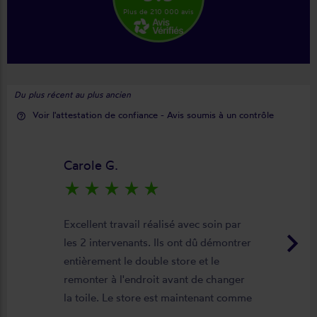
Plus de 210 000 avis
Du plus récent au plus ancien
Voir l'attestation de confiance - Avis soumis à un contrôle
help_outline
Carole G.
star_rate
star_rate
star_rate
star_rate
star_rate
Excellent travail réalisé avec soin par
keyboard_arrow_right
les 2 intervenants. Ils ont dû démontrer
entièrement le double store et le
remonter à l'endroit avant de changer
la toile. Le store est maintenant comme
neuf, parfaitement positionné et