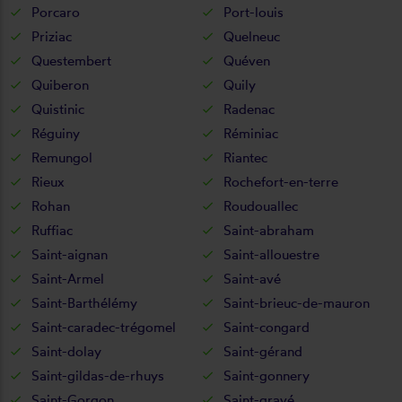
Porcaro
Port-louis
Priziac
Quelneuc
Questembert
Quéven
Quiberon
Quily
Quistinic
Radenac
Réguiny
Réminiac
Remungol
Riantec
Rieux
Rochefort-en-terre
Rohan
Roudouallec
Ruffiac
Saint-abraham
Saint-aignan
Saint-allouestre
Saint-Armel
Saint-avé
Saint-Barthélémy
Saint-brieuc-de-mauron
Saint-caradec-trégomel
Saint-congard
Saint-dolay
Saint-gérand
Saint-gildas-de-rhuys
Saint-gonnery
Saint-Gorgon
Saint-gravé