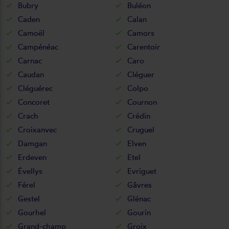
Bubry
Buléon
Caden
Calan
Camoël
Camors
Campénéac
Carentoir
Carnac
Caro
Caudan
Cléguer
Cléguérec
Colpo
Concoret
Cournon
Crach
Crédin
Croixanvec
Cruguel
Damgan
Elven
Erdeven
Etel
Évellys
Evriguet
Férel
Gâvres
Gestel
Glénac
Gourhel
Gourin
Grand-champ
Groix