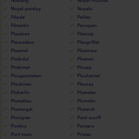
Nostang
Noyal-muzillac
Noyal-pontivy
Noyalo
Péaule
Peillac
Pénestin
Persquen
Plaudren
Plescop
Pleucadeuc
Pleugriffet
Ploemel
Ploemeur
Ploërdut
Ploeren
Ploërmel
Plouay
Plougoumelen
Plouharnel
Plouhinec
Plouray
Pluherlin
Plumelec
Pluméliau
Plumelin
Plumergat
Pluneret
Pluvigner
Pont-scorff
Pontivy
Porcaro
Port-louis
Priziac