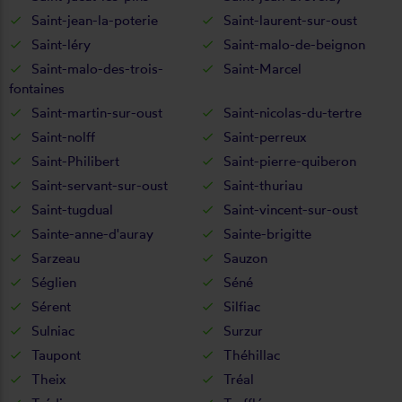
Saint-jean-la-poterie
Saint-laurent-sur-oust
Saint-léry
Saint-malo-de-beignon
Saint-malo-des-trois-
Saint-Marcel
fontaines
Saint-martin-sur-oust
Saint-nicolas-du-tertre
Saint-nolff
Saint-perreux
Saint-Philibert
Saint-pierre-quiberon
Saint-servant-sur-oust
Saint-thuriau
Saint-tugdual
Saint-vincent-sur-oust
Sainte-anne-d'auray
Sainte-brigitte
Sarzeau
Sauzon
Séglien
Séné
Sérent
Silfiac
Sulniac
Surzur
Taupont
Théhillac
Theix
Tréal