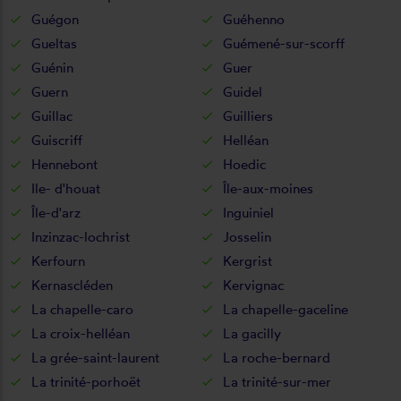
Guégon
Guéhenno
Gueltas
Guémené-sur-scorff
Guénin
Guer
Guern
Guidel
Guillac
Guilliers
Guiscriff
Helléan
Hennebont
Hoedic
Ile- d'houat
Île-aux-moines
Île-d'arz
Inguiniel
Inzinzac-lochrist
Josselin
Kerfourn
Kergrist
Kernascléden
Kervignac
La chapelle-caro
La chapelle-gaceline
La croix-helléan
La gacilly
La grée-saint-laurent
La roche-bernard
La trinité-porhoët
La trinité-sur-mer