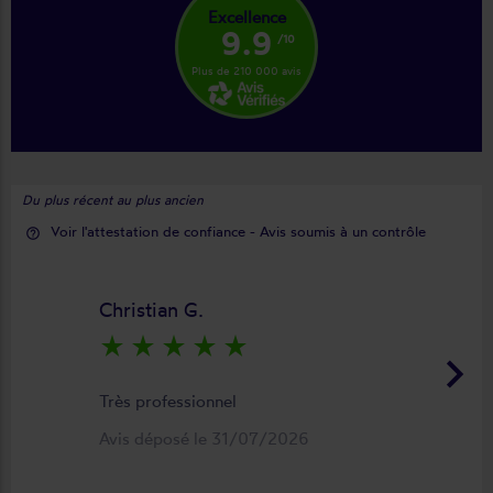
Excellence
9.9
/10
Plus de 210 000 avis
Du plus récent au plus ancien
Voir l'attestation de confiance - Avis soumis à un contrôle
help_outline
Christian G.
star_rate
star_rate
star_rate
star_rate
star_rate
keyboard_arrow_right
Très professionnel
Avis déposé le 31/07/2026