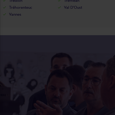
Trédion
Treffléan
Tréhorenteuc
Val D'Oust
Vannes