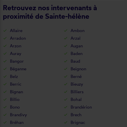
Retrouvez nos intervenants à
proximité de Sainte-hélène
Allaire
Ambon
Arradon
Arzal
Arzon
Augan
Auray
Baden
Bangor
Baud
Béganne
Beignon
Belz
Berné
Berric
Bieuzy
Bignan
Billiers
Billio
Bohal
Bono
Brandérion
Brandivy
Brech
Bréhan
Brignac