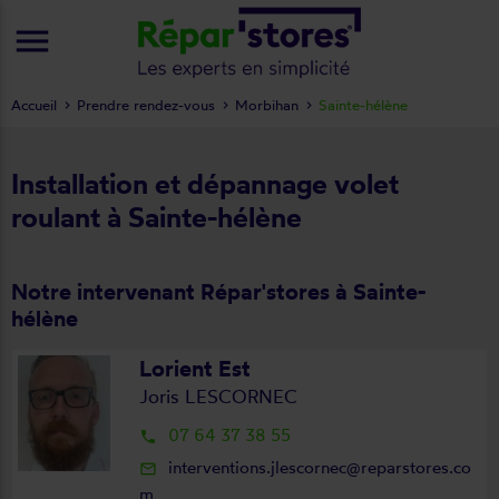
menu
Accueil
Prendre rendez-vous
Morbihan
Sainte-hélène
Installation et dépannage volet
roulant à Sainte-hélène
Notre intervenant Répar'stores à Sainte-
hélène
Lorient Est
Joris LESCORNEC
07 64 37 38 55
local_phone
interventions.jlescornec@reparstores.co
mail_outline
m