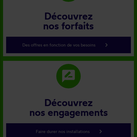
Découvrez
nos forfaits
keyboard_arrow_right
Des offres en fonction de vos besoins
rate_review
Découvrez
nos engagements
keyboard_arrow_right
Faire durer nos installations