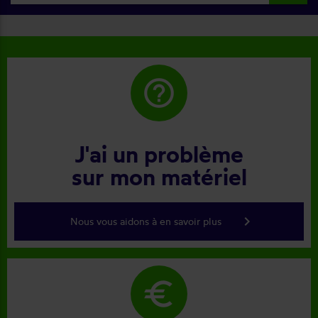
help_outline
J'ai un problème
sur mon matériel
keyboard_arrow_right
Nous vous aidons à en savoir plus
euro