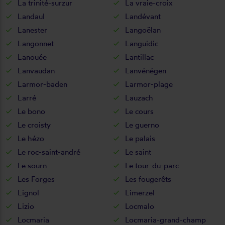
La trinité-surzur
La vraie-croix
Landaul
Landévant
Lanester
Langoëlan
Langonnet
Languidic
Lanouée
Lantillac
Lanvaudan
Lanvénégen
Larmor-baden
Larmor-plage
Larré
Lauzach
Le bono
Le cours
Le croisty
Le guerno
Le hézo
Le palais
Le roc-saint-andré
Le saint
Le sourn
Le tour-du-parc
Les Forges
Les fougerêts
Lignol
Limerzel
Lizio
Locmalo
Locmaria
Locmaria-grand-champ