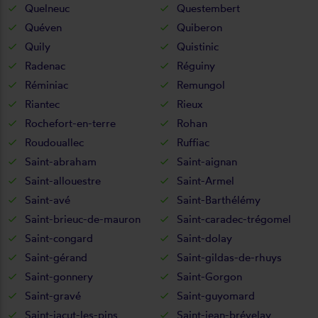
Quelneuc
Questembert
Quéven
Quiberon
Quily
Quistinic
Radenac
Réguiny
Réminiac
Remungol
Riantec
Rieux
Rochefort-en-terre
Rohan
Roudouallec
Ruffiac
Saint-abraham
Saint-aignan
Saint-allouestre
Saint-Armel
Saint-avé
Saint-Barthélémy
Saint-brieuc-de-mauron
Saint-caradec-trégomel
Saint-congard
Saint-dolay
Saint-gérand
Saint-gildas-de-rhuys
Saint-gonnery
Saint-Gorgon
Saint-gravé
Saint-guyomard
Saint-jacut-les-pins
Saint-jean-brévelay