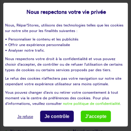
Locmariaquer
Locminé
Nous respectons votre vie privée
Locmiquélic
Locoal-mendon
Locqueltas
Lorient
Nous, Répar'Stores, utilisons des technologies telles que les cookies
Loyat
Malansac
sur notre site pour les finalités suivantes :
Malestroit
Malguénac
• Personnaliser le contenu et les publicités
Marzan
Mauron
• Offrir une expérience personnalisée
• Analyser notre trafic.
Melrand
Ménéac
Nous respectons votre droit à la confidentialité et vous pouvez
Merlevenez
Meslan
choisir d'accepter, de contrôler ou de refuser l'utilisation de certains
Meucon
Missiriac
types de cookies ou certains services proposés par des tiers.
Mohon
Molac
Le refus des cookies n'affectera pas votre navigation sur notre site
Monteneuf
Monterblanc
cependant votre expérience utilisateur sera moins optimale.
Monterrein
Montertelot
Vous pouvez changer d'avis ou retirer votre consentement à tout
moment via le centre de préférences des cookies. Pour plus
Moréac
Moustoir-ac
d'informations, veuillez consulter
notre politique de confidentialité
.
Moustoir-remungol
Muzillac
Naizin
Néant-sur-yvel
Je contrôle
J'accepte
Je refuse
Neulliac
Nivillac