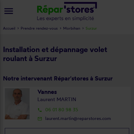
menu
Accueil
Prendre rendez-vous
Morbihan
Surzur
Installation et dépannage volet
roulant à Surzur
Notre intervenant Répar'stores à Surzur
Vannes
Laurent MARTIN
06 01 80 98 35
local_phone
laurent.martin@reparstores.com
mail_outline