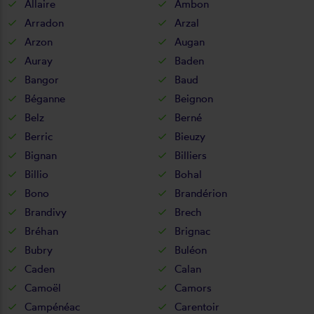
Allaire
Ambon
Arradon
Arzal
Arzon
Augan
Auray
Baden
Bangor
Baud
Béganne
Beignon
Belz
Berné
Berric
Bieuzy
Bignan
Billiers
Billio
Bohal
Bono
Brandérion
Brandivy
Brech
Bréhan
Brignac
Bubry
Buléon
Caden
Calan
Camoël
Camors
Campénéac
Carentoir