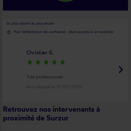
Du plus récent au plus ancien
Voir l'attestation de confiance - Avis soumis à un contrôle
help_outline
Christian G.
star_rate
star_rate
star_rate
star_rate
star_rate
keyboard_arrow_right
Très professionnel
Avis déposé le 31/07/2026
Retrouvez nos intervenants à
proximité de Surzur