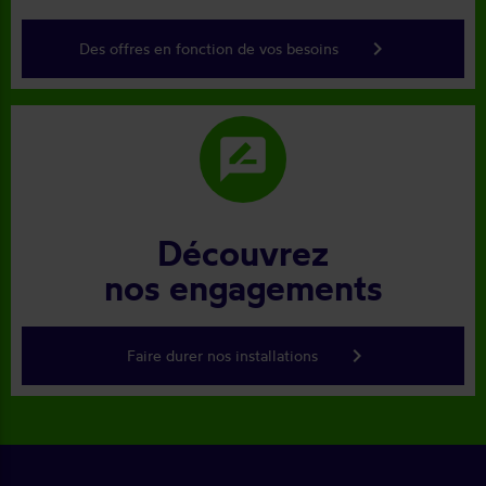
keyboard_arrow_right
Des offres en fonction de vos besoins
rate_review
Découvrez
nos engagements
keyboard_arrow_right
Faire durer nos installations