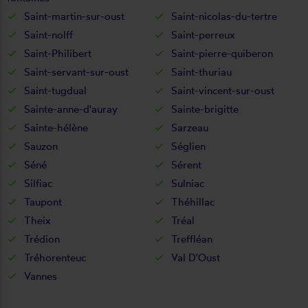
Saint-martin-sur-oust
Saint-nicolas-du-tertre
Saint-nolff
Saint-perreux
Saint-Philibert
Saint-pierre-quiberon
Saint-servant-sur-oust
Saint-thuriau
Saint-tugdual
Saint-vincent-sur-oust
Sainte-anne-d'auray
Sainte-brigitte
Sainte-hélène
Sarzeau
Sauzon
Séglien
Séné
Sérent
Silfiac
Sulniac
Taupont
Théhillac
Theix
Tréal
Trédion
Treffléan
Tréhorenteuc
Val D'Oust
Vannes