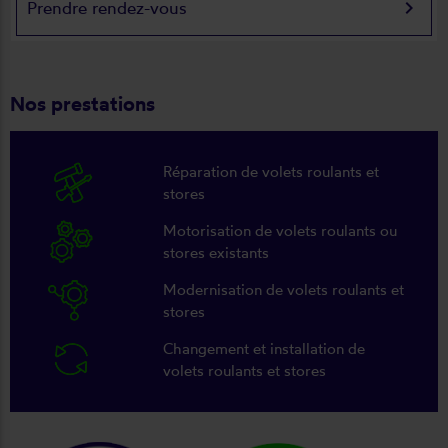
keyboard_arrow_right
Prendre rendez-vous
Nos prestations
Réparation de volets roulants et
stores
Motorisation de volets roulants ou
stores existants
Modernisation de volets roulants et
stores
Changement et installation de
volets roulants et stores