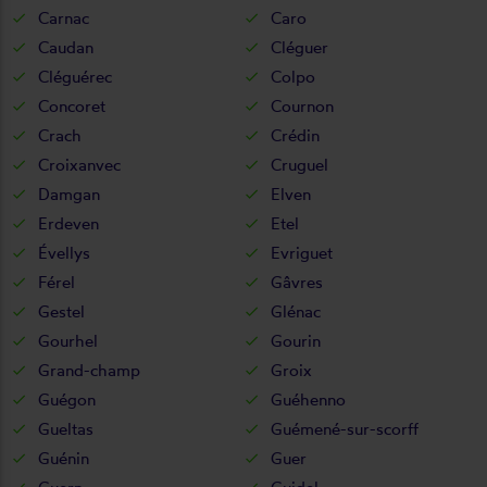
Carnac
Caro
Caudan
Cléguer
Cléguérec
Colpo
Concoret
Cournon
Crach
Crédin
Croixanvec
Cruguel
Damgan
Elven
Erdeven
Etel
Évellys
Evriguet
Férel
Gâvres
Gestel
Glénac
Gourhel
Gourin
Grand-champ
Groix
Guégon
Guéhenno
Gueltas
Guémené-sur-scorff
Guénin
Guer