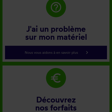
help_outline
J'ai un problème
sur mon matériel
keyboard_arrow_right
Nous vous aidons à en savoir plus
euro
Découvrez
nos forfaits