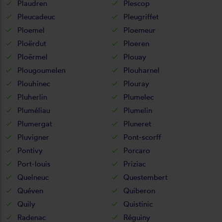
Plaudren
Plescop
Pleucadeuc
Pleugriffet
Ploemel
Ploemeur
Ploërdut
Ploeren
Ploërmel
Plouay
Plougoumelen
Plouharnel
Plouhinec
Plouray
Pluherlin
Plumelec
Pluméliau
Plumelin
Plumergat
Pluneret
Pluvigner
Pont-scorff
Pontivy
Porcaro
Port-louis
Priziac
Quelneuc
Questembert
Quéven
Quiberon
Quily
Quistinic
Radenac
Réguiny