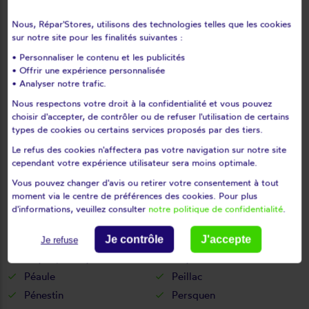
Malestroit
Malguénac
Nous, Répar'Stores, utilisons des technologies telles que les cookies
Marzan
Mauron
sur notre site pour les finalités suivantes :
Melrand
Ménéac
• Personnaliser le contenu et les publicités
• Offrir une expérience personnalisée
Merlevenez
Meslan
• Analyser notre trafic.
Meucon
Missiriac
Nous respectons votre droit à la confidentialité et vous pouvez
Mohon
Molac
choisir d'accepter, de contrôler ou de refuser l'utilisation de certains
Monteneuf
Monterblanc
types de cookies ou certains services proposés par des tiers.
Monterrein
Montertelot
Le refus des cookies n'affectera pas votre navigation sur notre site
cependant votre expérience utilisateur sera moins optimale.
Moréac
Moustoir-ac
Moustoir-remungol
Muzillac
Vous pouvez changer d'avis ou retirer votre consentement à tout
moment via le centre de préférences des cookies. Pour plus
Naizin
Néant-sur-yvel
d'informations, veuillez consulter
notre politique de confidentialité
.
Neulliac
Nivillac
Nostang
Noyal-muzillac
Je contrôle
J'accepte
Je refuse
Noyal-pontivy
Noyalo
Péaule
Peillac
Pénestin
Persquen