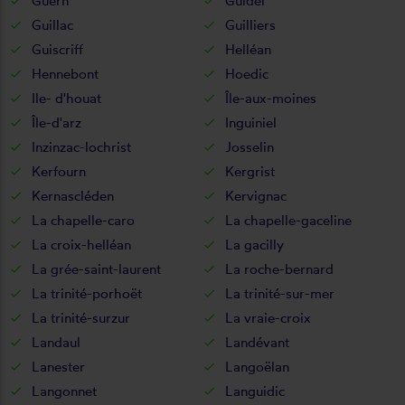
Guern
Guidel
Guillac
Guilliers
Guiscriff
Helléan
Hennebont
Hoedic
Ile- d'houat
Île-aux-moines
Île-d'arz
Inguiniel
Inzinzac-lochrist
Josselin
Kerfourn
Kergrist
Kernascléden
Kervignac
La chapelle-caro
La chapelle-gaceline
La croix-helléan
La gacilly
La grée-saint-laurent
La roche-bernard
La trinité-porhoët
La trinité-sur-mer
La trinité-surzur
La vraie-croix
Landaul
Landévant
Lanester
Langoëlan
Langonnet
Languidic