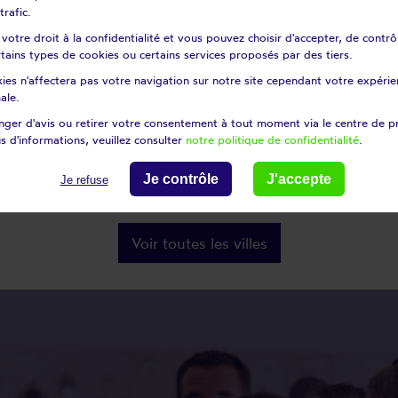
trafic.
sur-loire
Azy-le-vif
es
Béard
otre droit à la confidentialité et vous pouvez choisir d'accepter, de contrô
certains types de cookies ou certains services proposés par des tiers.
ont-sardolles
Beuvron
ies n'affectera pas votre navigation sur notre site cependant votre expérien
sur-oisy
Blismes
ale.
non
Brèves
ger d'avis ou retirer votre consentement à tout moment via le centre de p
Bussy-la-Pesle
s d'informations, veuillez consulter
notre politique de confidentialité
.
les-bois
Chalaux
Je contrôle
J'accepte
allement
Je refuse
Champlemy
Voir toutes les villes