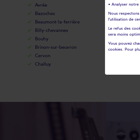
• Analyser notre 
Avrée
Avril-
Bazoches
Bazoll
Nous respectons v
l'utilisation de 
Beaumont-la-ferrière
Beaum
Le refus des cook
Billy-chevannes
Billy-
sera moins optim
Bouhy
Breug
Vous pouvez chan
Brinon-sur-beuvron
Bulcy
cookies. Pour plu
Cervon
Cessy-
Challuy
Champ