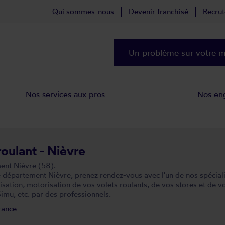
Qui sommes-nous
Devenir franchisé
Recru
Un problème sur votre ma
Nos services aux pros
Nos en
roulant - Nièvre
ment Nièvre (58).
épartement Nièvre, prenez rendez-vous avec l'un de nos spécialist
tion, motorisation de vos volets roulants, de vos stores et de vo
imu, etc. par des professionnels.
rance