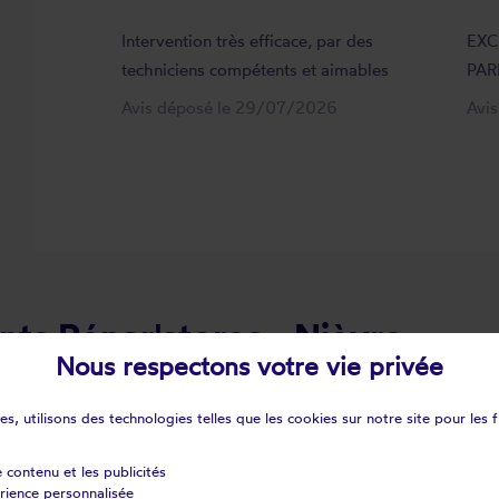
Intervention très efficace, par des
EXC
techniciens compétents et aimables
PAR
Avis déposé le 29/07/2026
Avi
nts Répar'stores - Nièvre
Nous respectons votre vie privée
y-cosne
Alligny-en-morvan
s, utilisons des technologies telles que les cookies sur notre site pour les f
y
Anthien
s
Arquian
e contenu et les publicités
Aunay-en-bazois
érience personnalisée