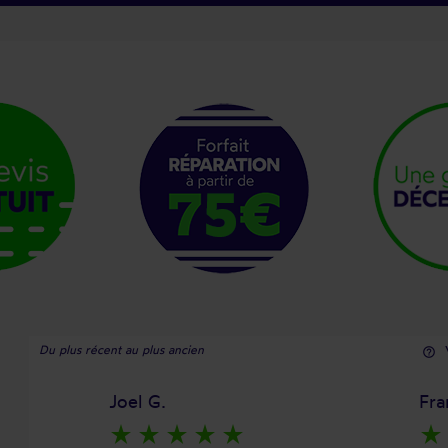
Du plus récent au plus ancien
help_outline
Joel G.
Fra
star_rate
star_rate
star_rate
star_rate
star_rate
star_rate