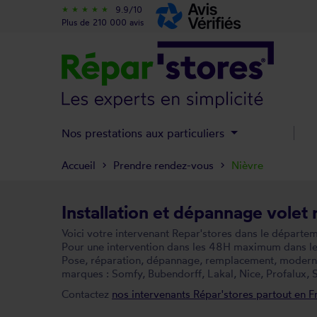
9.9/10
star_rate
star_rate
star_rate
star_rate
star_rate
Plus de 210 000 avis
Nos prestations aux particuliers
Accueil
Prendre rendez-vous
Nièvre
Installation et dépannage volet 
Voici votre intervenant Repar'stores dans le départe
Pour une intervention dans les 48H maximum dans le d
Pose, réparation, dépannage, remplacement, modernisa
marques : Somfy, Bubendorff, Lakal, Nice, Profalux, S
Contactez
nos intervenants Répar'stores partout en F