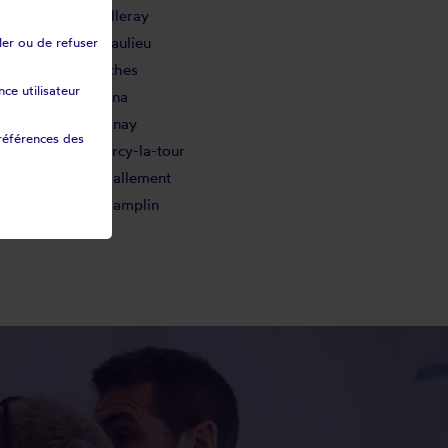
Balleray
Beaulieu
ler ou de refuser
Biches
ce utilisateur
Bona
Brinay
références des
Cercy-la-tour
Challement
Champlin