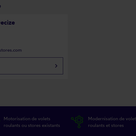
e
Decize
rstores.com
keyboard_arrow_right
Motorisation de volets
Modernisation de volet
roulants ou stores existants
roulants et stores