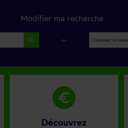
Modifier ma recherche
search
ou
Choisissez un dépa
euro
Découvrez