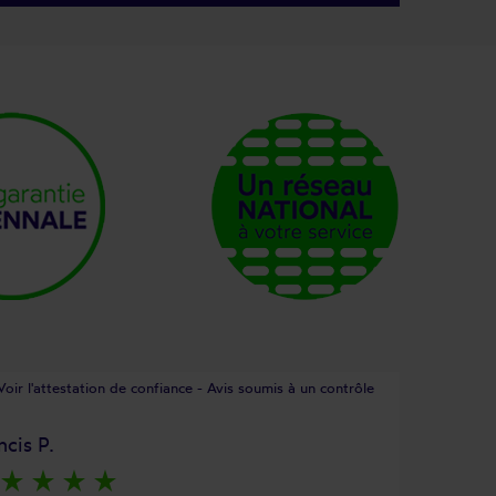
Voir l'attestation de confiance - Avis soumis à un contrôle
ncis P.
star_rate
star_rate
star_rate
star_rate