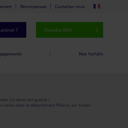
tement
Récompenses
Contactez-nous
tériel ?
Prendre RDV
keyboard_arrow_right
gagements
Nos forfaits
es. Le devis est gratuit !
s velux dans le département Nièvre, sur toutes