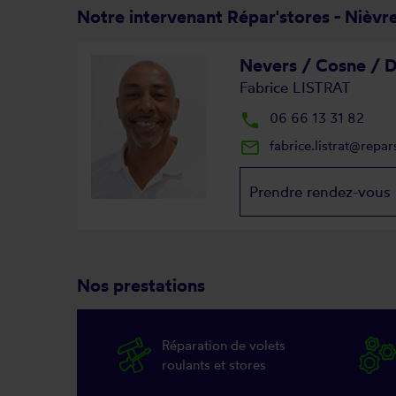
Notre intervenant Répar'stores - Nièvr
Nevers / Cosne / 
Fabrice LISTRAT
local_phone
06 66 13 31 82
mail_outline
fabrice.listrat@repa
Prendre rendez-vous
Nos prestations
Réparation de volets
roulants et stores