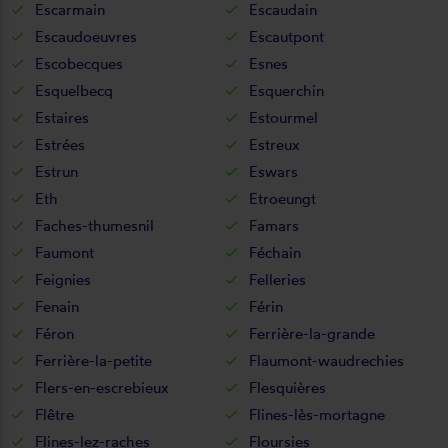
Escarmain
Escaudain
Escaudoeuvres
Escautpont
Escobecques
Esnes
Esquelbecq
Esquerchin
Estaires
Estourmel
Estrées
Estreux
Estrun
Eswars
Eth
Etroeungt
Faches-thumesnil
Famars
Faumont
Féchain
Feignies
Felleries
Fenain
Férin
Féron
Ferrière-la-grande
Ferrière-la-petite
Flaumont-waudrechies
Flers-en-escrebieux
Flesquières
Flêtre
Flines-lès-mortagne
Flines-lez-raches
Floursies