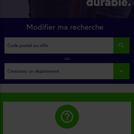
durable.
Modifier ma recherche
search
ou
Choisissez un département
help_outline