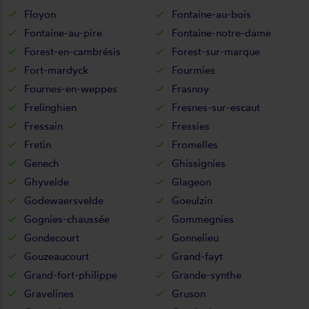
Floyon
Fontaine-au-bois
Fontaine-au-pire
Fontaine-notre-dame
Forest-en-cambrésis
Forest-sur-marque
Fort-mardyck
Fourmies
Fournes-en-weppes
Frasnoy
Frelinghien
Fresnes-sur-escaut
Fressain
Fressies
Fretin
Fromelles
Genech
Ghissignies
Ghyvelde
Glageon
Godewaersvelde
Goeulzin
Gognies-chaussée
Gommegnies
Gondecourt
Gonnelieu
Gouzeaucourt
Grand-fayt
Grand-fort-philippe
Grande-synthe
Gravelines
Gruson