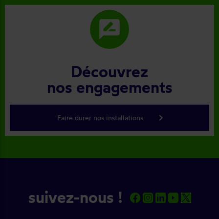
rate_review
Découvrez
nos engagements
keyboard_arrow_right
Faire durer nos installations
suivez-nous !