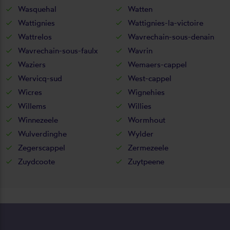
Wasquehal
Watten
Wattignies
Wattignies-la-victoire
Wattrelos
Wavrechain-sous-denain
Wavrechain-sous-faulx
Wavrin
Waziers
Wemaers-cappel
Wervicq-sud
West-cappel
Wicres
Wignehies
Willems
Willies
Winnezeele
Wormhout
Wulverdinghe
Wylder
Zegerscappel
Zermezeele
Zuydcoote
Zuytpeene