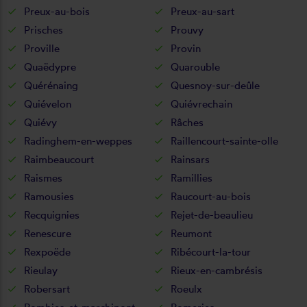
Preux-au-bois
Preux-au-sart
Prisches
Prouvy
Proville
Provin
Quaëdypre
Quarouble
Quérénaing
Quesnoy-sur-deûle
Quiévelon
Quiévrechain
Quiévy
Râches
Radinghem-en-weppes
Raillencourt-sainte-olle
Raimbeaucourt
Rainsars
Raismes
Ramillies
Ramousies
Raucourt-au-bois
Recquignies
Rejet-de-beaulieu
Renescure
Reumont
Rexpoëde
Ribécourt-la-tour
Rieulay
Rieux-en-cambrésis
Robersart
Roeulx