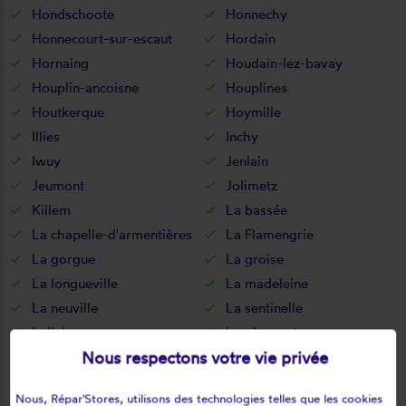
Hondschoote
Honnechy
Honnecourt-sur-escaut
Hordain
Hornaing
Houdain-lez-bavay
Houplin-ancoisne
Houplines
Houtkerque
Hoymille
Illies
Inchy
Iwuy
Jenlain
Jeumont
Jolimetz
Killem
La bassée
La chapelle-d'armentières
La Flamengrie
La gorgue
La groise
La longueville
La madeleine
La neuville
La sentinelle
Lallaing
Lambersart
Nous respectons votre vie privée
Lambres-lez-douai
Landas
Landrecies
Lannoy
Nous, Répar'Stores, utilisons des technologies telles que les cookies
Larouillies
Lauwin-planque