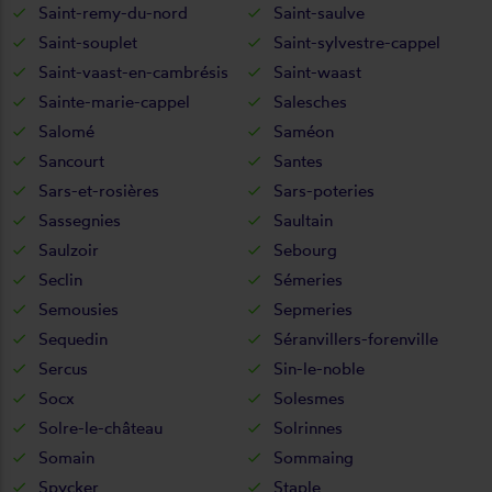
Saint-remy-du-nord
Saint-saulve
Saint-souplet
Saint-sylvestre-cappel
Saint-vaast-en-cambrésis
Saint-waast
Sainte-marie-cappel
Salesches
Salomé
Saméon
Sancourt
Santes
Sars-et-rosières
Sars-poteries
Sassegnies
Saultain
Saulzoir
Sebourg
Seclin
Sémeries
Semousies
Sepmeries
Sequedin
Séranvillers-forenville
Sercus
Sin-le-noble
Socx
Solesmes
Solre-le-château
Solrinnes
Somain
Sommaing
Spycker
Staple