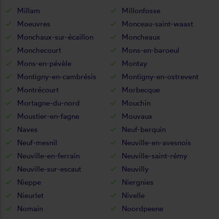
Millam
Millonfosse
Moeuvres
Monceau-saint-waast
Monchaux-sur-écaillon
Moncheaux
Monchecourt
Mons-en-baroeul
Mons-en-pévèle
Montay
Montigny-en-cambrésis
Montigny-en-ostrevent
Montrécourt
Morbecque
Mortagne-du-nord
Mouchin
Moustier-en-fagne
Mouvaux
Naves
Neuf-berquin
Neuf-mesnil
Neuville-en-avesnois
Neuville-en-ferrain
Neuville-saint-rémy
Neuville-sur-escaut
Neuvilly
Nieppe
Niergnies
Nieurlet
Nivelle
Nomain
Noordpeene