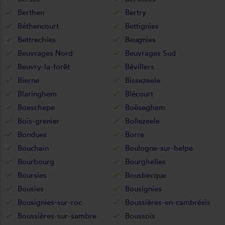
Berthen
Bertry
Béthencourt
Bettignies
Bettrechies
Beugnies
Beuvrages Nord
Beuvrages Sud
Beuvry-la-forêt
Bévillers
Bierne
Bissezeele
Blaringhem
Blécourt
Boeschepe
Boëseghem
Bois-grenier
Bollezeele
Bondues
Borre
Bouchain
Boulogne-sur-helpe
Bourbourg
Bourghelles
Boursies
Bousbecque
Bousies
Bousignies
Bousignies-sur-roc
Boussières-en-cambrésis
Boussières-sur-sambre
Boussois