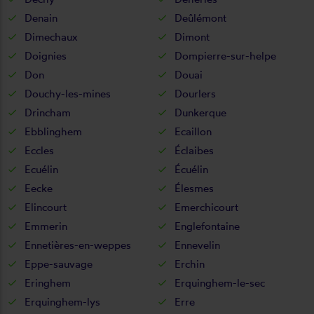
Denain
Deûlémont
Dimechaux
Dimont
Doignies
Dompierre-sur-helpe
Don
Douai
Douchy-les-mines
Dourlers
Drincham
Dunkerque
Ebblinghem
Ecaillon
Eccles
Éclaibes
Ecuélin
Écuélin
Eecke
Élesmes
Elincourt
Emerchicourt
Emmerin
Englefontaine
Ennetières-en-weppes
Ennevelin
Eppe-sauvage
Erchin
Eringhem
Erquinghem-le-sec
Erquinghem-lys
Erre