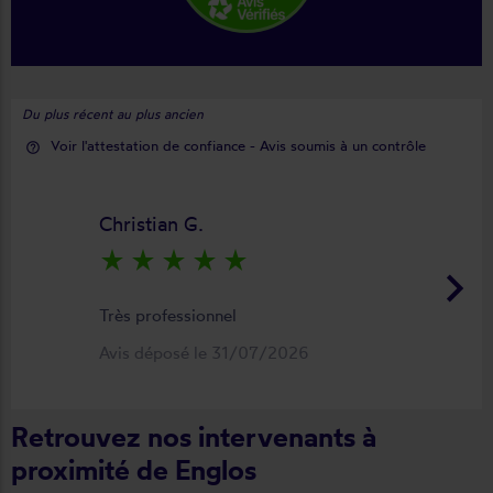
Du plus récent au plus ancien
Voir l'attestation de confiance - Avis soumis à un contrôle
help_outline
Christian G.
star_rate
star_rate
star_rate
star_rate
star_rate
keyboard_arrow_right
Très professionnel
Avis déposé le 31/07/2026
Retrouvez nos intervenants à
proximité de Englos