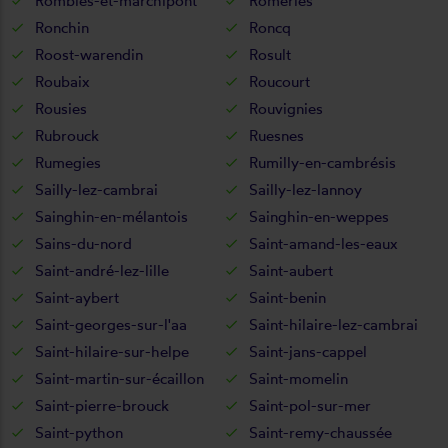
Rombies-et-marchipont
Romeries
Ronchin
Roncq
Roost-warendin
Rosult
Roubaix
Roucourt
Rousies
Rouvignies
Rubrouck
Ruesnes
Rumegies
Rumilly-en-cambrésis
Sailly-lez-cambrai
Sailly-lez-lannoy
Sainghin-en-mélantois
Sainghin-en-weppes
Sains-du-nord
Saint-amand-les-eaux
Saint-andré-lez-lille
Saint-aubert
Saint-aybert
Saint-benin
Saint-georges-sur-l'aa
Saint-hilaire-lez-cambrai
Saint-hilaire-sur-helpe
Saint-jans-cappel
Saint-martin-sur-écaillon
Saint-momelin
Saint-pierre-brouck
Saint-pol-sur-mer
Saint-python
Saint-remy-chaussée