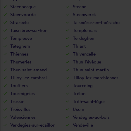
Steenbecque
Steene
Steenvoorde
Steenwerck
Strazeele
Taisnières-en-thiérache
Taisnières-sur-hon
Templemars
Templeuve
Terdeghem
Téteghem
Thiant
Thiennes
Thivencelle
Thumeries
Thun-l'évêque
Thun-saint-amand
Thun-saint-martin
Tilloy-lez-cambrai
Tilloy-lez-marchiennes
Toufflers
Tourcoing
Tourmignies
Trélon
Tressin
Trith-saint-léger
Troisvilles
Uxem
Valenciennes
Vendegies-au-bois
Vendegies-sur-ecaillon
Vendeville