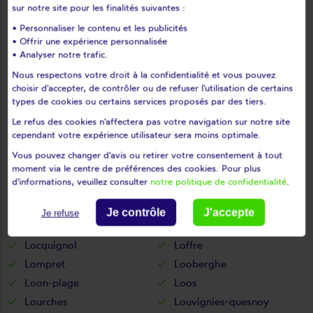
sur notre site pour les finalités suivantes :
Le cateau-cambrésis
Le doulieu
• Personnaliser le contenu et les publicités
Le maisnil
Le quesnoy
• Offrir une expérience personnalisée
• Analyser notre trafic.
Lecelles
Lécluse
Lederzeele
Ledringhem
Nous respectons votre droit à la confidentialité et vous pouvez
choisir d'accepter, de contrôler ou de refuser l'utilisation de certains
Leers
Leffrinckoucke
types de cookies ou certains services proposés par des tiers.
Les moëres
Les rues-des-vignes
Le refus des cookies n'affectera pas votre navigation sur notre site
Lesdain
Lesquin
cependant votre expérience utilisateur sera moins optimale.
Leval
Lewarde
Vous pouvez changer d'avis ou retirer votre consentement à tout
moment via le centre de préférences des cookies. Pour plus
Lez-fontaine
Lezennes
d'informations, veuillez consulter
notre politique de confidentialité
.
Liessies
Lieu-saint-amand
Ligny-en-cambrésis
Lille
Je contrôle
J'accepte
Je refuse
Limont-fontaine
Linselles
Locquignol
Loffre
Lompret
Looberghe
Loon-plage
Loos
Lourches
Louvignies-quesnoy