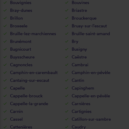
Bouvignies
Bouvines
Bray-dunes
Briastre
Brillon
Brouckerque
Broxeele
Bruay-sur-l'escaut
Bruille-lez-marchiennes
Bruille-saint-amand
Brunémont
Bry
Bugnicourt
Busigny
Buysscheure
Caëstre
Cagnoncles
Cambrai
Camphin-en-carembault
Camphin-en-pévèle
Cantaing-sur-escaut
Cantin
Capelle
Capinghem
Cappelle-brouck
Cappelle-en-pévèle
Cappelle-la-grande
Carnières
Carnin
Cartignies
Cassel
Catillon-sur-sambre
Cattenières
Caudry