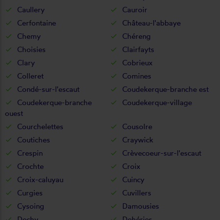
Caullery
Cauroir
Cerfontaine
Château-l'abbaye
Chemy
Chéreng
Choisies
Clairfayts
Clary
Cobrieux
Colleret
Comines
Condé-sur-l'escaut
Coudekerque-branche est
Coudekerque-branche
Coudekerque-village
ouest
Courchelettes
Cousolre
Coutiches
Craywick
Crespin
Crèvecoeur-sur-l'escaut
Crochte
Croix
Croix-caluyau
Cuincy
Curgies
Cuvillers
Cysoing
Damousies
Dechy
Dehéries