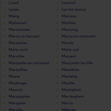
Louvil
Louvroil
Lynde
Lys-lez-lannoy
Maing
Mairieux
Malincourt
Marbaix
Marchiennes
Marcoing
Marcq-en-baroeul
Marcq-en-ostrevent
Maresches
Maretz
Marly nord
Marly sud
Maroilles
Marpent
Marquette-en-ostrevant
Marquette-lez-lille
Marquillies
Masnières
Masny
Mastaing
Maubeuge
Maulde
Maurois
Mazinghien
Mecquignies
Merckeghem
Mérignies
Merris
Merville
Méteren