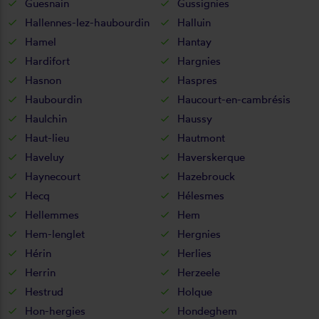
Guesnain
Gussignies
Hallennes-lez-haubourdin
Halluin
Hamel
Hantay
Hardifort
Hargnies
Hasnon
Haspres
Haubourdin
Haucourt-en-cambrésis
Haulchin
Haussy
Haut-lieu
Hautmont
Haveluy
Haverskerque
Haynecourt
Hazebrouck
Hecq
Hélesmes
Hellemmes
Hem
Hem-lenglet
Hergnies
Hérin
Herlies
Herrin
Herzeele
Hestrud
Holque
Hon-hergies
Hondeghem