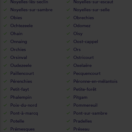
Noyelles-lès-seclin
Noyelles-sur-escaut
Noyelles-sur-sambre
Noyelles-sur-selle
Obies
Obrechies
Ochtezeele
Odomez
Ohain
Oisy
Onnaing
Oost-cappel
Orchies
Ors
Orsinval
Ostricourt
Oudezeele
Oxelaëre
Paillencourt
Pecquencourt
Pérenchies
Péronne-en-mélantois
Petit-fayt
Petite-forêt
Phalempin
Pitgam
Poix-du-nord
Pommereuil
Pont-à-marcq
Pont-sur-sambre
Potelle
Pradelles
Prémesques
Préseau