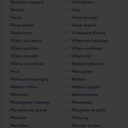
Verchain-maugré
Verlinghem
Vertain
Vicq
Viesly
Vieux-berquin
Vieux-condé
Vieux-mesnil
Vieux-reng
Villeneuve-d'ascq
Villers-au-tertre
Villers-en-cauchies
Villers-guislain
Villers-outréaux
Villers-plouich
Villers-pol
Villers-sire-nicole
Volckerinckhove
Vred
Wahagnies
Walincourt-selvigny
Wallers
Wallers-trélon
Wallon-cappel
Wambaix
Wambrechies
Wandignies-hamage
Wannehain
Wargnies-le-grand
Wargnies-le-petit
Warhem
Warlaing
Warneton
Wasnes-au-bac