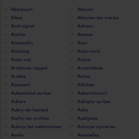
Abancourt
Abscon
Aibes
Allennes-les-marais
Amfroipret
Anhiers
Aniche
Anneux
Annoeullin
Anor
Anstaing
Anzin nord
Anzin sud
Arleux
Armbouts-cappel
Armentières
Arnèke
Artres
Assevent
Attiches
Aubencheul-au-bac
Auberchicourt
Aubers
Aubigny-au-bac
Aubry-du-hainaut
Auby
Auchy-lez-orchies
Audignies
Aulnoy-lez-valenciennes
Aulnoye-aymeries
Avelin
Avesnelles