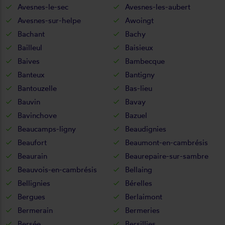
Avesnes-le-sec
Avesnes-les-aubert
Avesnes-sur-helpe
Awoingt
Bachant
Bachy
Bailleul
Baisieux
Baives
Bambecque
Banteux
Bantigny
Bantouzelle
Bas-lieu
Bauvin
Bavay
Bavinchove
Bazuel
Beaucamps-ligny
Beaudignies
Beaufort
Beaumont-en-cambrésis
Beaurain
Beaurepaire-sur-sambre
Beauvois-en-cambrésis
Bellaing
Bellignies
Bérelles
Bergues
Berlaimont
Bermerain
Bermeries
Bersée
Bersillies