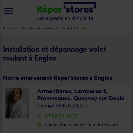
menu
Accueil
Prendre rendez-vous
Nord
Englos
Installation et dépannage volet
roulant à Englos
Notre intervenant Répar'stores à Englos
Armentières, Lambersart,
Prémesques, Quesnoy sur Deule
Damien FONTENEAU
07 82 79 98 73
local_phone
damien.fonteneau@reparstores.com
mail_outline