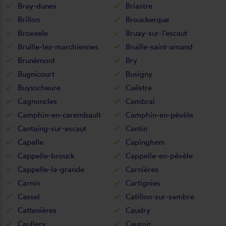
Bray-dunes
Briastre
Brillon
Brouckerque
Broxeele
Bruay-sur-l'escaut
Bruille-lez-marchiennes
Bruille-saint-amand
Brunémont
Bry
Bugnicourt
Busigny
Buysscheure
Caëstre
Cagnoncles
Cambrai
Camphin-en-carembault
Camphin-en-pévèle
Cantaing-sur-escaut
Cantin
Capelle
Capinghem
Cappelle-brouck
Cappelle-en-pévèle
Cappelle-la-grande
Carnières
Carnin
Cartignies
Cassel
Catillon-sur-sambre
Cattenières
Caudry
Caullery
Cauroir