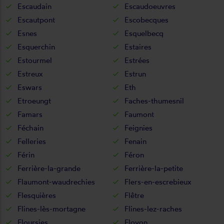
Escaudain
Escaudoeuvres
Escautpont
Escobecques
Esnes
Esquelbecq
Esquerchin
Estaires
Estourmel
Estrées
Estreux
Estrun
Eswars
Eth
Etroeungt
Faches-thumesnil
Famars
Faumont
Féchain
Feignies
Felleries
Fenain
Férin
Féron
Ferrière-la-grande
Ferrière-la-petite
Flaumont-waudrechies
Flers-en-escrebieux
Flesquières
Flêtre
Flines-lès-mortagne
Flines-lez-raches
Floursies
Floyon