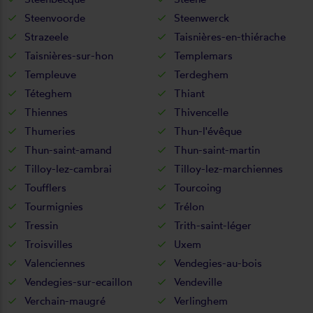
Steenvoorde
Steenwerck
Strazeele
Taisnières-en-thiérache
Taisnières-sur-hon
Templemars
Templeuve
Terdeghem
Téteghem
Thiant
Thiennes
Thivencelle
Thumeries
Thun-l'évêque
Thun-saint-amand
Thun-saint-martin
Tilloy-lez-cambrai
Tilloy-lez-marchiennes
Toufflers
Tourcoing
Tourmignies
Trélon
Tressin
Trith-saint-léger
Troisvilles
Uxem
Valenciennes
Vendegies-au-bois
Vendegies-sur-ecaillon
Vendeville
Verchain-maugré
Verlinghem