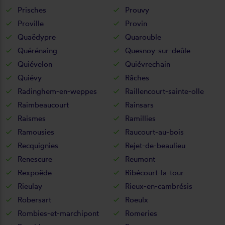
Prisches
Prouvy
Proville
Provin
Quaëdypre
Quarouble
Quérénaing
Quesnoy-sur-deûle
Quiévelon
Quiévrechain
Quiévy
Râches
Radinghem-en-weppes
Raillencourt-sainte-olle
Raimbeaucourt
Rainsars
Raismes
Ramillies
Ramousies
Raucourt-au-bois
Recquignies
Rejet-de-beaulieu
Renescure
Reumont
Rexpoëde
Ribécourt-la-tour
Rieulay
Rieux-en-cambrésis
Robersart
Roeulx
Rombies-et-marchipont
Romeries