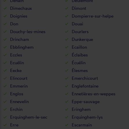
Denain
Deûlémont
Dimechaux
Dimont
Doignies
Dompierre-sur-helpe
Don
Douai
Douchy-les-mines
Dourlers
Drincham
Dunkerque
Ebblinghem
Ecaillon
Eccles
Éclaibes
Ecuélin
Écuélin
Eecke
Élesmes
Elincourt
Emerchicourt
Emmerin
Englefontaine
Englos
Ennetières-en-weppes
Ennevelin
Eppe-sauvage
Erchin
Eringhem
Erquinghem-le-sec
Erquinghem-lys
Erre
Escarmain