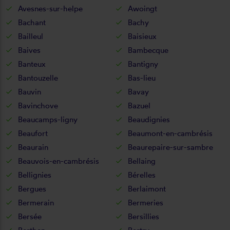
Avesnes-sur-helpe
Awoingt
Bachant
Bachy
Bailleul
Baisieux
Baives
Bambecque
Banteux
Bantigny
Bantouzelle
Bas-lieu
Bauvin
Bavay
Bavinchove
Bazuel
Beaucamps-ligny
Beaudignies
Beaufort
Beaumont-en-cambrésis
Beaurain
Beaurepaire-sur-sambre
Beauvois-en-cambrésis
Bellaing
Bellignies
Bérelles
Bergues
Berlaimont
Bermerain
Bermeries
Bersée
Bersillies