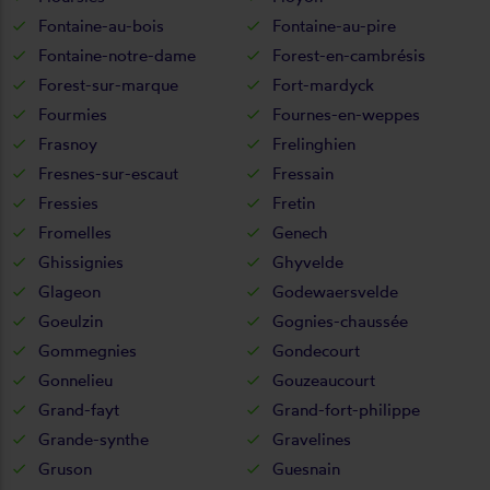
Fontaine-au-bois
Fontaine-au-pire
Fontaine-notre-dame
Forest-en-cambrésis
Forest-sur-marque
Fort-mardyck
Fourmies
Fournes-en-weppes
Frasnoy
Frelinghien
Fresnes-sur-escaut
Fressain
Fressies
Fretin
Fromelles
Genech
Ghissignies
Ghyvelde
Glageon
Godewaersvelde
Goeulzin
Gognies-chaussée
Gommegnies
Gondecourt
Gonnelieu
Gouzeaucourt
Grand-fayt
Grand-fort-philippe
Grande-synthe
Gravelines
Gruson
Guesnain