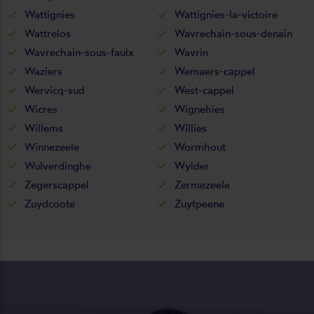
Wattignies
Wattignies-la-victoire
Wattrelos
Wavrechain-sous-denain
Wavrechain-sous-faulx
Wavrin
Waziers
Wemaers-cappel
Wervicq-sud
West-cappel
Wicres
Wignehies
Willems
Willies
Winnezeele
Wormhout
Wulverdinghe
Wylder
Zegerscappel
Zermezeele
Zuydcoote
Zuytpeene