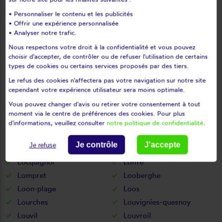
Le cateau-cambrésis
Le doulieu
• Personnaliser le contenu et les publicités
Le maisnil
Le quesnoy
• Offrir une expérience personnalisée
Lecelles
Lécluse
• Analyser notre trafic.
Lederzeele
Ledringhem
Nous respectons votre droit à la confidentialité et vous pouvez
Leers
Leffrinckoucke
choisir d'accepter, de contrôler ou de refuser l'utilisation de certains
types de cookies ou certains services proposés par des tiers.
Les moëres
Les rues-des-vignes
Le refus des cookies n'affectera pas votre navigation sur notre site
Lesdain
Lesquin
cependant votre expérience utilisateur sera moins optimale.
Leval
Lewarde
Vous pouvez changer d'avis ou retirer votre consentement à tout
Lez-fontaine
Lezennes
moment via le centre de préférences des cookies. Pour plus
Liessies
Lieu-saint-amand
d'informations, veuillez consulter
notre politique de confidentialité
.
Ligny-en-cambrésis
Lille
Je contrôle
J'accepte
Je refuse
Limont-fontaine
Linselles
Locquignol
Loffre
Lompret
Looberghe
Loon-plage
Loos
Lourches
Louvignies-quesnoy
Louvil
Louvroil