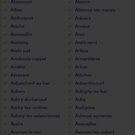
Abancourt
Abscon
Aibes
Allennes-les-marais
Amfroipret
Anhiers
Aniche
Anneux
Annoeullin
Anor
Anstaing
Anzin nord
Anzin sud
Arleux
Armbouts-cappel
Armentières
Arnèke
Artres
Assevent
Attiches
Aubencheul-au-bac
Auberchicourt
Aubers
Aubigny-au-bac
Aubry-du-hainaut
Auby
Auchy-lez-orchies
Audignies
Aulnoy-lez-valenciennes
Aulnoye-aymeries
Avelin
Avesnelles
Avesnes-le-sec
Avesnes-les-aubert