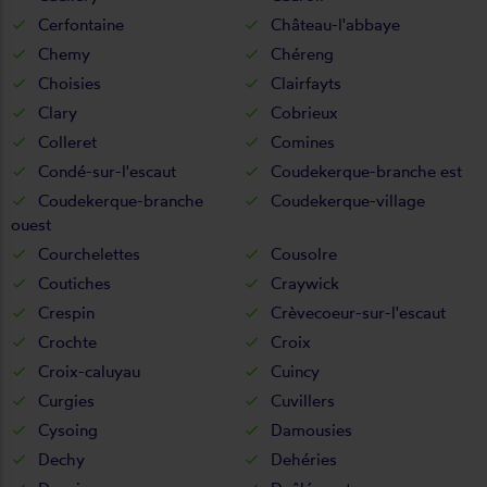
Cerfontaine
Château-l'abbaye
Chemy
Chéreng
Choisies
Clairfayts
Clary
Cobrieux
Colleret
Comines
Condé-sur-l'escaut
Coudekerque-branche est
Coudekerque-branche
Coudekerque-village
ouest
Courchelettes
Cousolre
Coutiches
Craywick
Crespin
Crèvecoeur-sur-l'escaut
Crochte
Croix
Croix-caluyau
Cuincy
Curgies
Cuvillers
Cysoing
Damousies
Dechy
Dehéries