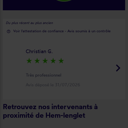
Du plus récent au plus ancien
Voir l'attestation de confiance - Avis soumis à un contrôle
help_outline
Christian G.
star_rate
star_rate
star_rate
star_rate
star_rate
keyboard_arrow_right
Très professionnel
Avis déposé le 31/07/2026
Retrouvez nos intervenants à
proximité de Hem-lenglet