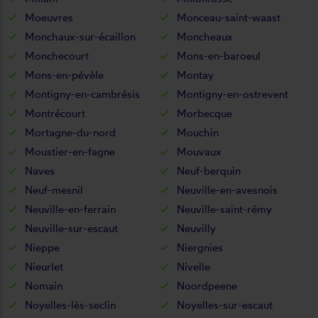
Moeuvres
Monceau-saint-waast
Monchaux-sur-écaillon
Moncheaux
Monchecourt
Mons-en-baroeul
Mons-en-pévèle
Montay
Montigny-en-cambrésis
Montigny-en-ostrevent
Montrécourt
Morbecque
Mortagne-du-nord
Mouchin
Moustier-en-fagne
Mouvaux
Naves
Neuf-berquin
Neuf-mesnil
Neuville-en-avesnois
Neuville-en-ferrain
Neuville-saint-rémy
Neuville-sur-escaut
Neuvilly
Nieppe
Niergnies
Nieurlet
Nivelle
Nomain
Noordpeene
Noyelles-lès-seclin
Noyelles-sur-escaut