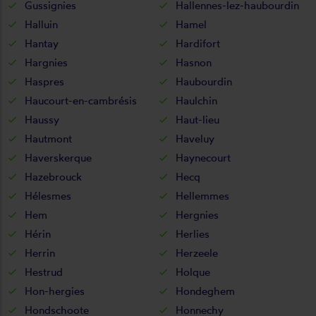
Gussignies
Hallennes-lez-haubourdin
Halluin
Hamel
Hantay
Hardifort
Hargnies
Hasnon
Haspres
Haubourdin
Haucourt-en-cambrésis
Haulchin
Haussy
Haut-lieu
Hautmont
Haveluy
Haverskerque
Haynecourt
Hazebrouck
Hecq
Hélesmes
Hellemmes
Hem
Hergnies
Hérin
Herlies
Herrin
Herzeele
Hestrud
Holque
Hon-hergies
Hondeghem
Hondschoote
Honnechy