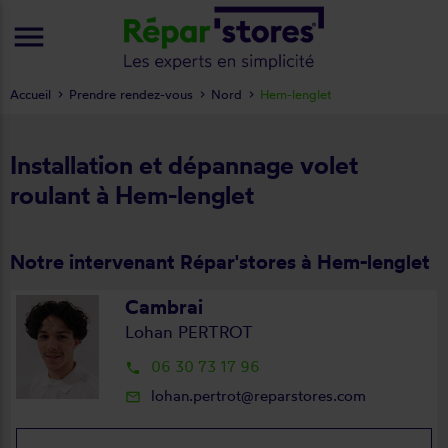
menu
Accueil
Prendre rendez-vous
Nord
Hem-lenglet
Installation et dépannage volet
roulant à Hem-lenglet
Notre intervenant Répar'stores à Hem-lenglet
Cambrai
Lohan PERTROT
06 30 73 17 96
local_phone
lohan.pertrot@reparstores.com
mail_outline