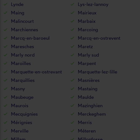
Lynde
Lys-lez-lannoy
Maing
Mairieux
Malincourt
Marbaix
Marchiennes
Marcoing
Marcq-en-baroeul
Marcq-en-ostrevent
Maresches
Maretz
Marly nord
Marly sud
Maroilles
Marpent
Marquette-en-ostrevant
Marquette-lez-lille
Marquillies
Masnières
Masny
Mastaing
Maubeuge
Maulde
Maurois
Mazinghien
Mecquignies
Merckeghem
Mérignies
Merris
Merville
Méteren
Millam
Millonfosse