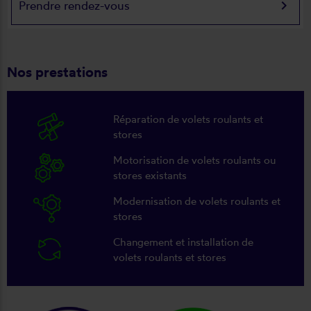
keyboard_arrow_right
Prendre rendez-vous
Nos prestations
Réparation de volets roulants et
stores
Motorisation de volets roulants ou
stores existants
Modernisation de volets roulants et
stores
Changement et installation de
volets roulants et stores