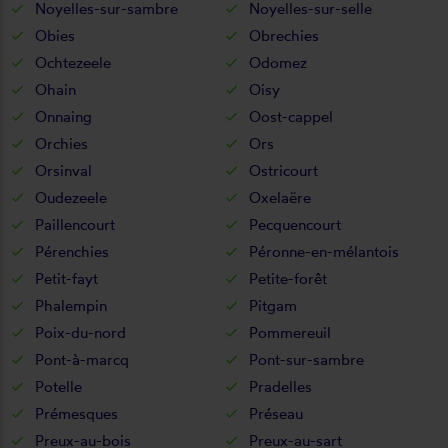
Noyelles-sur-sambre
Noyelles-sur-selle
Obies
Obrechies
Ochtezeele
Odomez
Ohain
Oisy
Onnaing
Oost-cappel
Orchies
Ors
Orsinval
Ostricourt
Oudezeele
Oxelaëre
Paillencourt
Pecquencourt
Pérenchies
Péronne-en-mélantois
Petit-fayt
Petite-forêt
Phalempin
Pitgam
Poix-du-nord
Pommereuil
Pont-à-marcq
Pont-sur-sambre
Potelle
Pradelles
Prémesques
Préseau
Preux-au-bois
Preux-au-sart