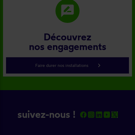
rate_review
Découvrez
nos engagements
keyboard_arrow_right
Faire durer nos installations
suivez-nous !