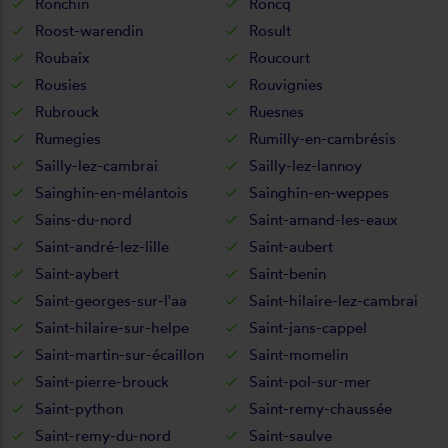
Ronchin
Roncq
Roost-warendin
Rosult
Roubaix
Roucourt
Rousies
Rouvignies
Rubrouck
Ruesnes
Rumegies
Rumilly-en-cambrésis
Sailly-lez-cambrai
Sailly-lez-lannoy
Sainghin-en-mélantois
Sainghin-en-weppes
Sains-du-nord
Saint-amand-les-eaux
Saint-andré-lez-lille
Saint-aubert
Saint-aybert
Saint-benin
Saint-georges-sur-l'aa
Saint-hilaire-lez-cambrai
Saint-hilaire-sur-helpe
Saint-jans-cappel
Saint-martin-sur-écaillon
Saint-momelin
Saint-pierre-brouck
Saint-pol-sur-mer
Saint-python
Saint-remy-chaussée
Saint-remy-du-nord
Saint-saulve