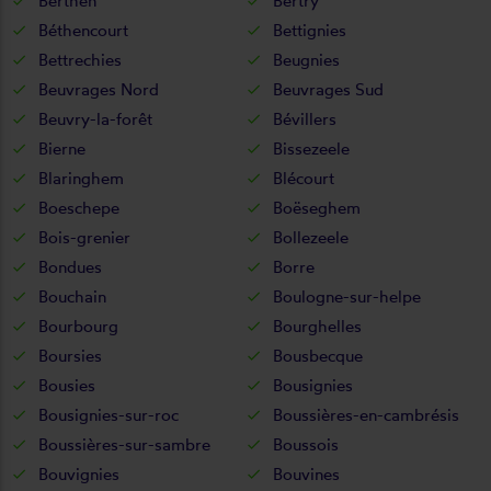
Berthen
Bertry
Béthencourt
Bettignies
Bettrechies
Beugnies
Beuvrages Nord
Beuvrages Sud
Beuvry-la-forêt
Bévillers
Bierne
Bissezeele
Blaringhem
Blécourt
Boeschepe
Boëseghem
Bois-grenier
Bollezeele
Bondues
Borre
Bouchain
Boulogne-sur-helpe
Bourbourg
Bourghelles
Boursies
Bousbecque
Bousies
Bousignies
Bousignies-sur-roc
Boussières-en-cambrésis
Boussières-sur-sambre
Boussois
Bouvignies
Bouvines