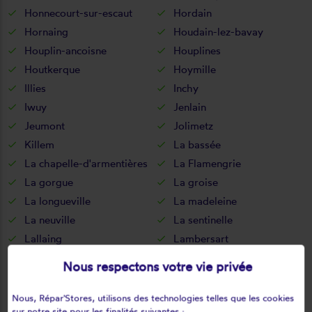
Honnecourt-sur-escaut
Hordain
Hornaing
Houdain-lez-bavay
Houplin-ancoisne
Houplines
Houtkerque
Hoymille
Illies
Inchy
Iwuy
Jenlain
Jeumont
Jolimetz
Killem
La bassée
La chapelle-d'armentières
La Flamengrie
La gorgue
La groise
La longueville
La madeleine
La neuville
La sentinelle
Lallaing
Lambersart
Lambres-lez-douai
Landas
Nous respectons votre vie privée
Landrecies
Lannoy
Larouillies
Lauwin-planque
Nous, Répar'Stores, utilisons des technologies telles que les cookies
sur notre site pour les finalités suivantes :