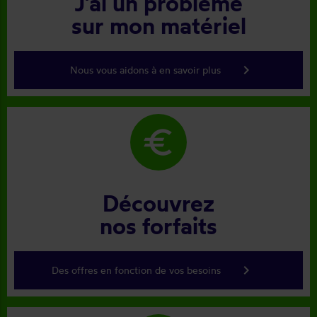
J'ai un problème
sur mon matériel
keyboard_arrow_right
Nous vous aidons à en savoir plus
euro
Découvrez
nos forfaits
keyboard_arrow_right
Des offres en fonction de vos besoins