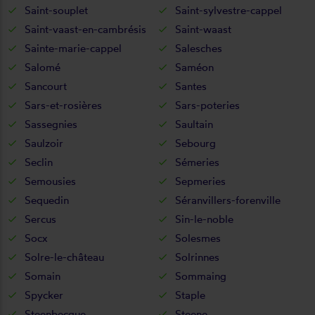
Saint-souplet
Saint-sylvestre-cappel
Saint-vaast-en-cambrésis
Saint-waast
Sainte-marie-cappel
Salesches
Salomé
Saméon
Sancourt
Santes
Sars-et-rosières
Sars-poteries
Sassegnies
Saultain
Saulzoir
Sebourg
Seclin
Sémeries
Semousies
Sepmeries
Sequedin
Séranvillers-forenville
Sercus
Sin-le-noble
Socx
Solesmes
Solre-le-château
Solrinnes
Somain
Sommaing
Spycker
Staple
Steenbecque
Steene