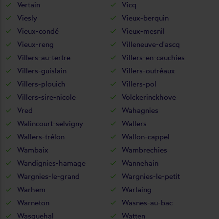
Vertain
Vicq
Viesly
Vieux-berquin
Vieux-condé
Vieux-mesnil
Vieux-reng
Villeneuve-d'ascq
Villers-au-tertre
Villers-en-cauchies
Villers-guislain
Villers-outréaux
Villers-plouich
Villers-pol
Villers-sire-nicole
Volckerinckhove
Vred
Wahagnies
Walincourt-selvigny
Wallers
Wallers-trélon
Wallon-cappel
Wambaix
Wambrechies
Wandignies-hamage
Wannehain
Wargnies-le-grand
Wargnies-le-petit
Warhem
Warlaing
Warneton
Wasnes-au-bac
Wasquehal
Watten