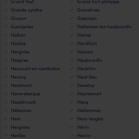
Grand-fayt
Grand-fort-philippe
Grande-synthe
Gravelines
Gruson
Guesnain
Gussignies
Hallennes-lez-haubourdin
Halluin
Hamel
Hantay
Hardifort
Hargnies
Hasnon
Haspres
Haubourdin
Haucourt-en-cambrésis
Haulchin
Haussy
Haut-lieu
Hautmont
Haveluy
Haverskerque
Haynecourt
Hazebrouck
Hecq
Hélesmes
Hellemmes
Hem
Hem-lenglet
Hergnies
Hérin
Herlies
Herrin