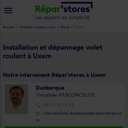
menu
Accueil
Prendre rendez-vous
Nord
Uxem
Installation et dépannage volet
roulant à Uxem
Notre intervenant Répar'stores à Uxem
Dunkerque
Timothée VASCONCELOS
06 05 12 22 23
local_phone
interventions.dunkerque@reparstores.co
mail_outline
m