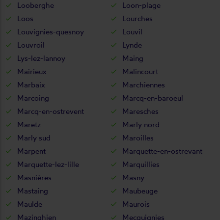
Looberghe
Loon-plage
Loos
Lourches
Louvignies-quesnoy
Louvil
Louvroil
Lynde
Lys-lez-lannoy
Maing
Mairieux
Malincourt
Marbaix
Marchiennes
Marcoing
Marcq-en-baroeul
Marcq-en-ostrevent
Maresches
Maretz
Marly nord
Marly sud
Maroilles
Marpent
Marquette-en-ostrevant
Marquette-lez-lille
Marquillies
Masnières
Masny
Mastaing
Maubeuge
Maulde
Maurois
Mazinghien
Mecquignies