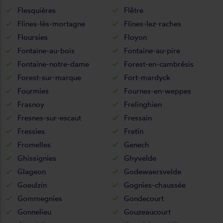
Flesquières
Flêtre
Flines-lès-mortagne
Flines-lez-raches
Floursies
Floyon
Fontaine-au-bois
Fontaine-au-pire
Fontaine-notre-dame
Forest-en-cambrésis
Forest-sur-marque
Fort-mardyck
Fourmies
Fournes-en-weppes
Frasnoy
Frelinghien
Fresnes-sur-escaut
Fressain
Fressies
Fretin
Fromelles
Genech
Ghissignies
Ghyvelde
Glageon
Godewaersvelde
Goeulzin
Gognies-chaussée
Gommegnies
Gondecourt
Gonnelieu
Gouzeaucourt