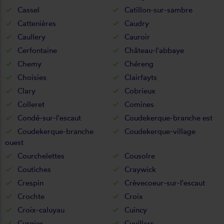
Cassel
Catillon-sur-sambre
Cattenières
Caudry
Caullery
Cauroir
Cerfontaine
Château-l'abbaye
Chemy
Chéreng
Choisies
Clairfayts
Clary
Cobrieux
Colleret
Comines
Condé-sur-l'escaut
Coudekerque-branche est
Coudekerque-branche
Coudekerque-village
ouest
Courchelettes
Cousolre
Coutiches
Craywick
Crespin
Crèvecoeur-sur-l'escaut
Crochte
Croix
Croix-caluyau
Cuincy
Curgies
Cuvillers