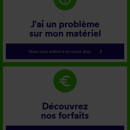
J'ai un problème
sur mon matériel
keyboard_arrow_right
Nous vous aidons à en savoir plus
euro
Découvrez
nos forfaits