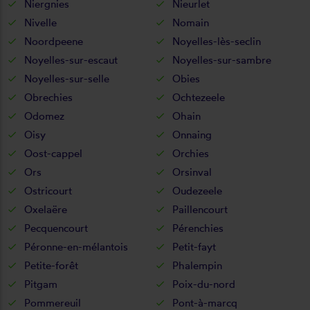
Niergnies
Nieurlet
Nivelle
Nomain
Noordpeene
Noyelles-lès-seclin
Noyelles-sur-escaut
Noyelles-sur-sambre
Noyelles-sur-selle
Obies
Obrechies
Ochtezeele
Odomez
Ohain
Oisy
Onnaing
Oost-cappel
Orchies
Ors
Orsinval
Ostricourt
Oudezeele
Oxelaëre
Paillencourt
Pecquencourt
Pérenchies
Péronne-en-mélantois
Petit-fayt
Petite-forêt
Phalempin
Pitgam
Poix-du-nord
Pommereuil
Pont-à-marcq