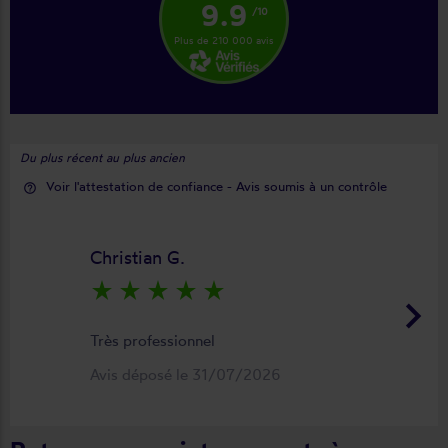
9.9
/10
Plus de 210 000 avis
Du plus récent au plus ancien
Voir l'attestation de confiance - Avis soumis à un contrôle
help_outline
Christian G.
star_rate
star_rate
star_rate
star_rate
star_rate
keyboard_arrow_right
Très professionnel
Avis déposé le 31/07/2026