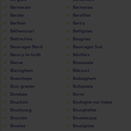
Bermerain
Bermeries
Bersée
Bersillies
Berthen
Bertry
Béthencourt
Bettignies
Bettrechies
Beugnies
Beuvrages Nord
Beuvrages Sud
Beuvry-la-forêt
Bévillers
Bierne
Bissezeele
Blaringhem
Blécourt
Boeschepe
Boëseghem
Bois-grenier
Bollezeele
Bondues
Borre
Bouchain
Boulogne-sur-helpe
Bourbourg
Bourghelles
Boursies
Bousbecque
Bousies
Bousignies