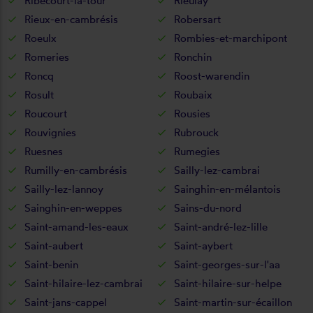
Ribécourt-la-tour
Rieulay
Rieux-en-cambrésis
Robersart
Roeulx
Rombies-et-marchipont
Romeries
Ronchin
Roncq
Roost-warendin
Rosult
Roubaix
Roucourt
Rousies
Rouvignies
Rubrouck
Ruesnes
Rumegies
Rumilly-en-cambrésis
Sailly-lez-cambrai
Sailly-lez-lannoy
Sainghin-en-mélantois
Sainghin-en-weppes
Sains-du-nord
Saint-amand-les-eaux
Saint-andré-lez-lille
Saint-aubert
Saint-aybert
Saint-benin
Saint-georges-sur-l'aa
Saint-hilaire-lez-cambrai
Saint-hilaire-sur-helpe
Saint-jans-cappel
Saint-martin-sur-écaillon