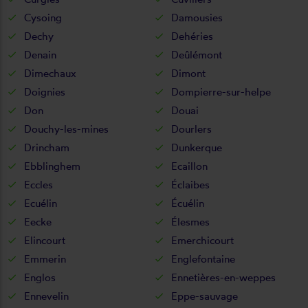
Cysoing
Damousies
Dechy
Dehéries
Denain
Deûlémont
Dimechaux
Dimont
Doignies
Dompierre-sur-helpe
Don
Douai
Douchy-les-mines
Dourlers
Drincham
Dunkerque
Ebblinghem
Ecaillon
Eccles
Éclaibes
Ecuélin
Écuélin
Eecke
Élesmes
Elincourt
Emerchicourt
Emmerin
Englefontaine
Englos
Ennetières-en-weppes
Ennevelin
Eppe-sauvage