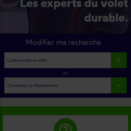
Les experts du volet
durable.
Modifier ma recherche
search
ou
Choisissez un département
help_outline