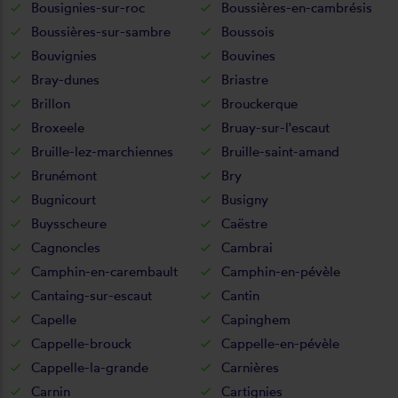
Bousignies-sur-roc
Boussières-en-cambrésis
Boussières-sur-sambre
Boussois
Bouvignies
Bouvines
Bray-dunes
Briastre
Brillon
Brouckerque
Broxeele
Bruay-sur-l'escaut
Bruille-lez-marchiennes
Bruille-saint-amand
Brunémont
Bry
Bugnicourt
Busigny
Buysscheure
Caëstre
Cagnoncles
Cambrai
Camphin-en-carembault
Camphin-en-pévèle
Cantaing-sur-escaut
Cantin
Capelle
Capinghem
Cappelle-brouck
Cappelle-en-pévèle
Cappelle-la-grande
Carnières
Carnin
Cartignies