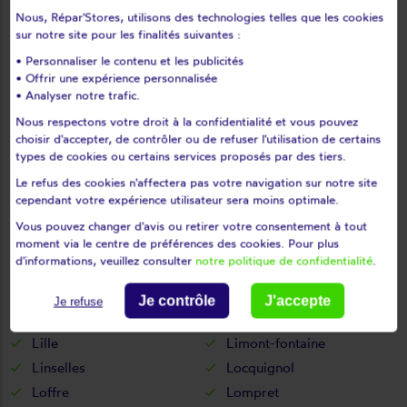
Nous, Répar'Stores, utilisons des technologies telles que les cookies
Landas
Landrecies
sur notre site pour les finalités suivantes :
Lannoy
Larouillies
• Personnaliser le contenu et les publicités
Lauwin-planque
Le cateau-cambrésis
• Offrir une expérience personnalisée
• Analyser notre trafic.
Le doulieu
Le maisnil
Le quesnoy
Lecelles
Nous respectons votre droit à la confidentialité et vous pouvez
choisir d'accepter, de contrôler ou de refuser l'utilisation de certains
Lécluse
Lederzeele
types de cookies ou certains services proposés par des tiers.
Ledringhem
Leers
Le refus des cookies n'affectera pas votre navigation sur notre site
Leffrinckoucke
Les moëres
cependant votre expérience utilisateur sera moins optimale.
Les rues-des-vignes
Lesdain
Vous pouvez changer d'avis ou retirer votre consentement à tout
moment via le centre de préférences des cookies. Pour plus
Lesquin
Leval
d'informations, veuillez consulter
notre politique de confidentialité
.
Lewarde
Lez-fontaine
Lezennes
Liessies
Je contrôle
J'accepte
Je refuse
Lieu-saint-amand
Ligny-en-cambrésis
Lille
Limont-fontaine
Linselles
Locquignol
Loffre
Lompret