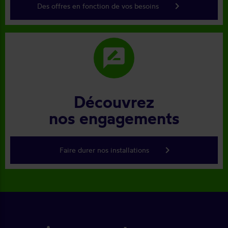
keyboard_arrow_right
Des offres en fonction de vos besoins
rate_review
Découvrez
nos engagements
keyboard_arrow_right
Faire durer nos installations