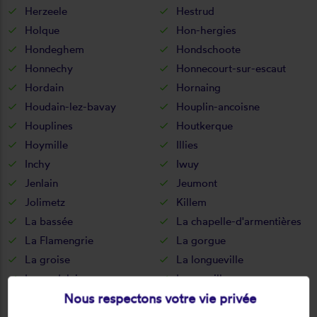
Herzeele
Hestrud
Holque
Hon-hergies
Hondeghem
Hondschoote
Honnechy
Honnecourt-sur-escaut
Hordain
Hornaing
Houdain-lez-bavay
Houplin-ancoisne
Houplines
Houtkerque
Hoymille
Illies
Inchy
Iwuy
Jenlain
Jeumont
Jolimetz
Killem
La bassée
La chapelle-d'armentières
La Flamengrie
La gorgue
La groise
La longueville
La madeleine
La neuville
Nous respectons votre vie privée
La sentinelle
Lallaing
Lambersart
Lambres-lez-douai