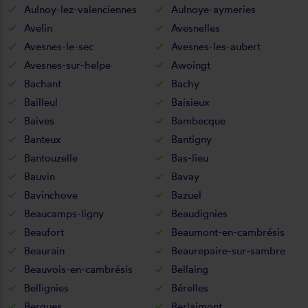
Aulnoy-lez-valenciennes
Aulnoye-aymeries
Avelin
Avesnelles
Avesnes-le-sec
Avesnes-les-aubert
Avesnes-sur-helpe
Awoingt
Bachant
Bachy
Bailleul
Baisieux
Baives
Bambecque
Banteux
Bantigny
Bantouzelle
Bas-lieu
Bauvin
Bavay
Bavinchove
Bazuel
Beaucamps-ligny
Beaudignies
Beaufort
Beaumont-en-cambrésis
Beaurain
Beaurepaire-sur-sambre
Beauvois-en-cambrésis
Bellaing
Bellignies
Bérelles
Bergues
Berlaimont