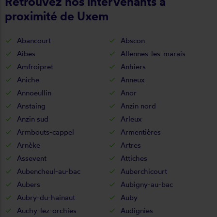
Retrouvez nos intervenants à
proximité de Uxem
Abancourt
Abscon
Aibes
Allennes-les-marais
Amfroipret
Anhiers
Aniche
Anneux
Annoeullin
Anor
Anstaing
Anzin nord
Anzin sud
Arleux
Armbouts-cappel
Armentières
Arnèke
Artres
Assevent
Attiches
Aubencheul-au-bac
Auberchicourt
Aubers
Aubigny-au-bac
Aubry-du-hainaut
Auby
Auchy-lez-orchies
Audignies