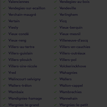
Valenciennes
Vendegies-au-bois
Vendegies-sur-ecaillon
Vendeville
Verchain-maugré
Verlinghem
Vertain
Vicq
Viesly
Vieux-berquin
Vieux-condé
Vieux-mesnil
Vieux-reng
Villeneuve-d'ascq
Villers-au-tertre
Villers-en-cauchies
Villers-guislain
Villers-outréaux
Villers-plouich
Villers-pol
Villers-sire-nicole
Volckerinckhove
Vred
Wahagnies
Walincourt-selvigny
Wallers
Wallers-trélon
Wallon-cappel
Wambaix
Wambrechies
Wandignies-hamage
Wannehain
Wargnies-le-grand
Wargnies-le-petit