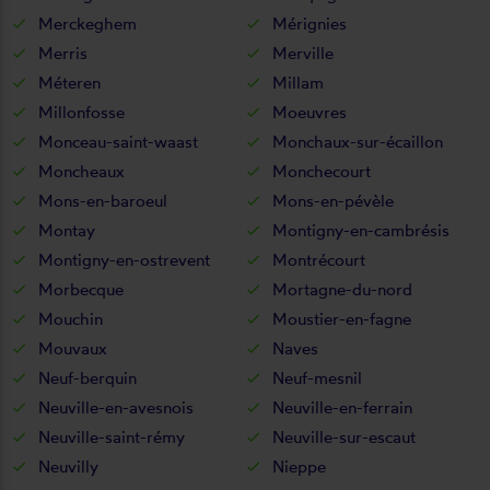
Merckeghem
Mérignies
Merris
Merville
Méteren
Millam
Millonfosse
Moeuvres
Monceau-saint-waast
Monchaux-sur-écaillon
Moncheaux
Monchecourt
Mons-en-baroeul
Mons-en-pévèle
Montay
Montigny-en-cambrésis
Montigny-en-ostrevent
Montrécourt
Morbecque
Mortagne-du-nord
Mouchin
Moustier-en-fagne
Mouvaux
Naves
Neuf-berquin
Neuf-mesnil
Neuville-en-avesnois
Neuville-en-ferrain
Neuville-saint-rémy
Neuville-sur-escaut
Neuvilly
Nieppe