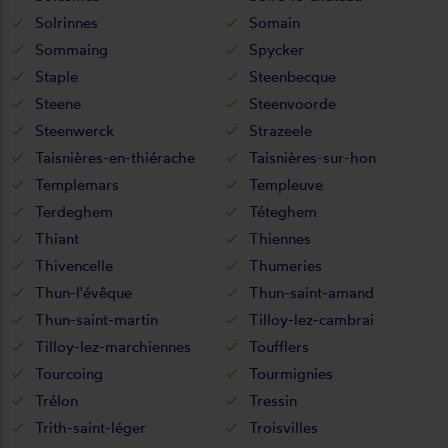
Solrinnes
Somain
Sommaing
Spycker
Staple
Steenbecque
Steene
Steenvoorde
Steenwerck
Strazeele
Taisnières-en-thiérache
Taisnières-sur-hon
Templemars
Templeuve
Terdeghem
Téteghem
Thiant
Thiennes
Thivencelle
Thumeries
Thun-l'évêque
Thun-saint-amand
Thun-saint-martin
Tilloy-lez-cambrai
Tilloy-lez-marchiennes
Toufflers
Tourcoing
Tourmignies
Trélon
Tressin
Trith-saint-léger
Troisvilles