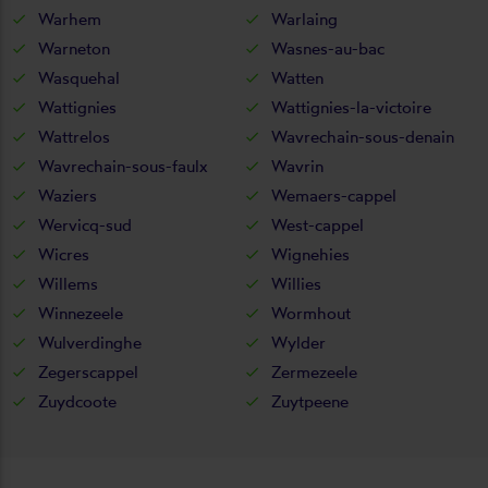
Warhem
Warlaing
Warneton
Wasnes-au-bac
Wasquehal
Watten
Wattignies
Wattignies-la-victoire
Wattrelos
Wavrechain-sous-denain
Wavrechain-sous-faulx
Wavrin
Waziers
Wemaers-cappel
Wervicq-sud
West-cappel
Wicres
Wignehies
Willems
Willies
Winnezeele
Wormhout
Wulverdinghe
Wylder
Zegerscappel
Zermezeele
Zuydcoote
Zuytpeene