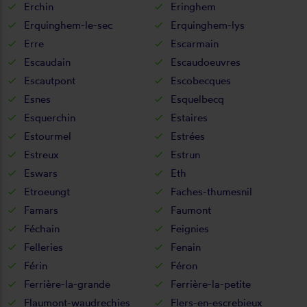
Erchin
Eringhem
Erquinghem-le-sec
Erquinghem-lys
Erre
Escarmain
Escaudain
Escaudoeuvres
Escautpont
Escobecques
Esnes
Esquelbecq
Esquerchin
Estaires
Estourmel
Estrées
Estreux
Estrun
Eswars
Eth
Etroeungt
Faches-thumesnil
Famars
Faumont
Féchain
Feignies
Felleries
Fenain
Férin
Féron
Ferrière-la-grande
Ferrière-la-petite
Flaumont-waudrechies
Flers-en-escrebieux