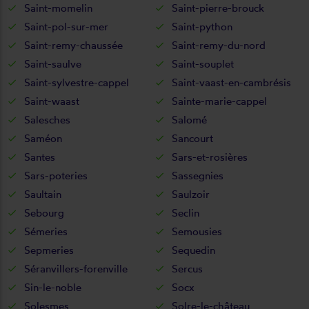
Saint-momelin
Saint-pierre-brouck
Saint-pol-sur-mer
Saint-python
Saint-remy-chaussée
Saint-remy-du-nord
Saint-saulve
Saint-souplet
Saint-sylvestre-cappel
Saint-vaast-en-cambrésis
Saint-waast
Sainte-marie-cappel
Salesches
Salomé
Saméon
Sancourt
Santes
Sars-et-rosières
Sars-poteries
Sassegnies
Saultain
Saulzoir
Sebourg
Seclin
Sémeries
Semousies
Sepmeries
Sequedin
Séranvillers-forenville
Sercus
Sin-le-noble
Socx
Solesmes
Solre-le-château