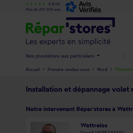
9.9/10
star_rate
star_rate
star_rate
star_rate
star_rate
Plus de 210 000 avis
Nos prestations aux particuliers
Accueil
Prendre rendez-vous
Nord
Wattrelo
Installation et dépannage volet 
Notre intervenant Répar'stores à Wattr
Wattrelos
David VERSTAEVEL