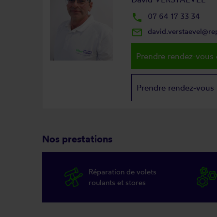
local_phone
07 64 17 33 34
mail_outline
david.verstaevel@re
Prendre rendez-vous 
Prendre rendez-vous
Nos prestations
Réparation de volets
roulants et stores