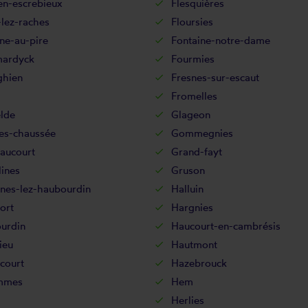
en-escrebieux
Flesquières
-lez-raches
Floursies
ne-au-pire
Fontaine-notre-dame
mardyck
Fourmies
ghien
Fresnes-sur-escaut
Fromelles
lde
Glageon
es-chaussée
Gommegnies
aucourt
Grand-fayt
ines
Gruson
nnes-lez-haubourdin
Halluin
ort
Hargnies
urdin
Haucourt-en-cambrésis
ieu
Hautmont
court
Hazebrouck
mmes
Hem
Herlies