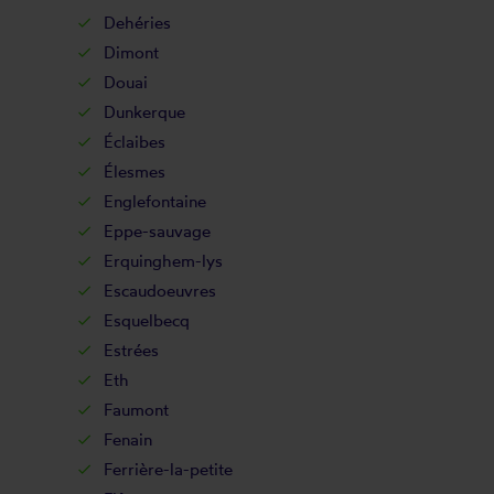
Dehéries
Dimont
Douai
Dunkerque
Éclaibes
Élesmes
Englefontaine
Eppe-sauvage
Erquinghem-lys
Escaudoeuvres
Esquelbecq
Estrées
Eth
Faumont
Fenain
Ferrière-la-petite