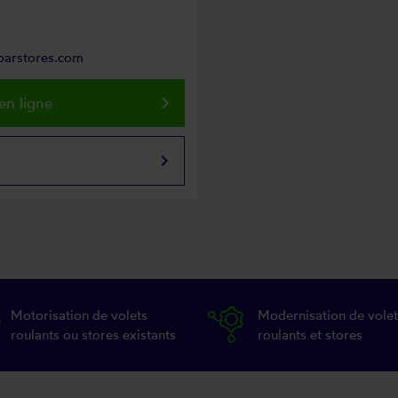
parstores.com
keyboard_arrow_right
en ligne
keyboard_arrow_right
Motorisation de volets
Modernisation de volet
roulants ou stores existants
roulants et stores