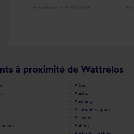
Avis déposé le 29/07/2026
Avi
nts à proximité de Wattrelos
n
Aibes
rs
Aniche
Anstaing
x
Armbouts-cappel
Assevent
chicourt
Aubers
Auchy-lez-orchies