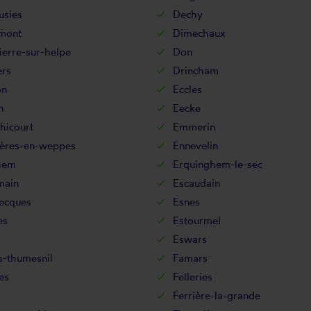
sies
Dechy
mont
Dimechaux
erre-sur-helpe
Don
ers
Drincham
on
Eccles
n
Eecke
hicourt
Emmerin
ières-en-weppes
Ennevelin
hem
Erquinghem-le-sec
main
Escaudain
ecques
Esnes
es
Estourmel
Eswars
s-thumesnil
Famars
es
Felleries
Ferrière-la-grande