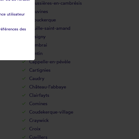
Boussières-en-cambrésis
Bouvines
ce utilisateur
Brouckerque
Bruille-saint-amand
références des
Busigny
Cambrai
Cantin
Cappelle-en-pévèle
Cartignies
Caudry
Château-l'abbaye
Clairfayts
Comines
Coudekerque-village
Craywick
Croix
Cuvillers