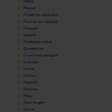
Flêtre
Floyon
Forest-en-cambrésis
Fournes-en-weppes
Fressain
Genech
Godewaersvelde
Gondecourt
Grand-fort-philippe
Guesnain
Hamel
Hasnon
Haulchin
Haveluy
Hecq
Hem-lenglet
Herrin