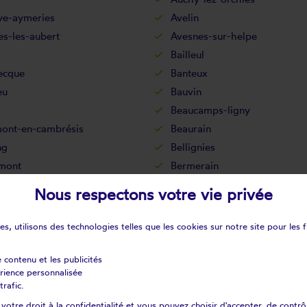
ye-aymeries
Avelin
s-les-aubert
Avesnes-sur-helpe
Bailleul
ecque
Banteux
eu
Bauvin
l
Beaucamps-ligny
ont-en-cambrésis
Beaurain
ng
Bellignies
imont
Bermerain
ies
Berthen
Nous respectons votre vie privée
nies
Bettrechies
ages Sud
Beuvry-la-forêt
s, utilisons des technologies telles que les cookies sur notre site pour les f
eele
Blaringhem
eghem
Bois-grenier
e contenu et les publicités
érience personnalisée
Bouchain
trafic.
helles
Boursies
otre droit à la confidentialité et vous pouvez choisir d'accepter, de contrô