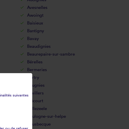
Avesnelles
Awoingt
Baisieux
Bantigny
Bavay
Beaudignies
Beaurepaire-sur-sambre
Bérelles
Bermeries
Bertry
Beugnies
Bévillers
inalités suivantes
Blécourt
Bollezeele
Boulogne-sur-helpe
Bousbecque
ler ou de refuser