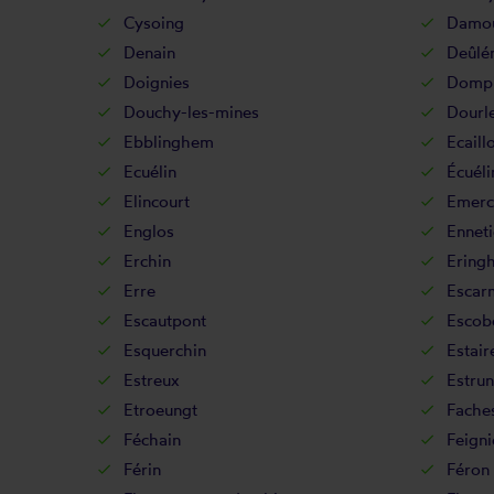
Cysoing
Damou
Denain
Deûlé
Doignies
Dompi
Douchy-les-mines
Dourl
Ebblinghem
Ecaill
Ecuélin
Écuéli
Elincourt
Emerc
Englos
Ennet
Erchin
Ering
Erre
Escar
Escautpont
Escob
Esquerchin
Estair
Estreux
Estrun
Etroeungt
Fache
Féchain
Feigni
Férin
Féron