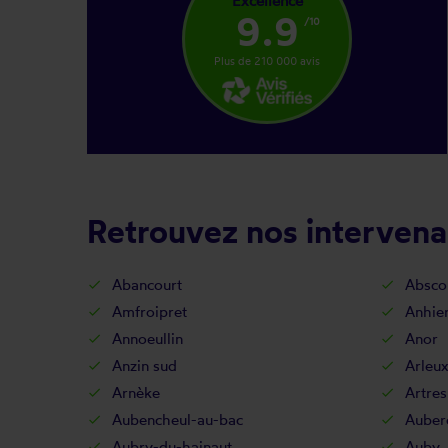
Excellence
9.9
/10
Plus de 210 000 avis
Retrouvez nos intervena
Abancourt
Absco
Amfroipret
Anhie
Annoeullin
Anor
Anzin sud
Arleu
Arnèke
Artres
Aubencheul-au-bac
Auber
Aubry-du-hainaut
Auby