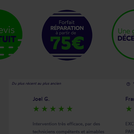
Du plus récent au plus ancien
help_outline
Joel G.
Fra
star_rate
star_rate
star_rate
star_rate
star_rate
star_rate
Intervention très efficace, par des
EXC
techniciens compétents et aimables
PAR