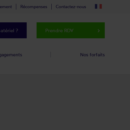
tement
Récompenses
Contactez-nous
tériel ?
Prendre RDV
keyboard_arrow_right
gagements
Nos forfaits