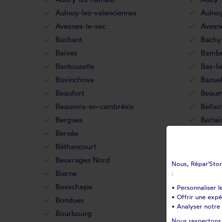
Aulnoy-lez-valenciennes
Aulno
Avesnes-le-sec
Avesne
Bachant
Bachy
Baives
Bamb
Bantouzelle
Bas-li
Bavinchove
Bazue
Beaufort
Beaum
Beauvois-en-cambrésis
Bellai
Bergues
Berla
Bersée
Bersill
Béthencourt
Bettig
Beuvrages Nord
Beuvr
Nous, Répar'Store
Bierne
Bissez
:
Boeschepe
Boës
• Personnaliser l
• Offrir une exp
Bondues
Borre
• Analyser notre 
Bourbourg
Bourg
Nous respectons v