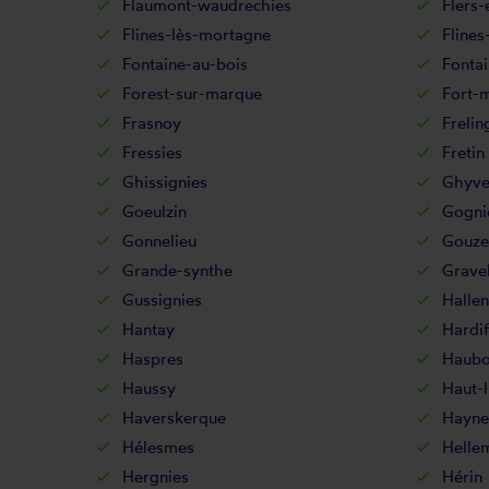
Flaumont-waudrechies
Flers-
Flines-lès-mortagne
Flines
Fontaine-au-bois
Fontai
Forest-sur-marque
Fort-
Frasnoy
Frelin
Fressies
Fretin
Ghissignies
Ghyve
Goeulzin
Gogni
Gonnelieu
Gouze
Grande-synthe
Gravel
Gussignies
Halle
Hantay
Hardif
Haspres
Haubo
Haussy
Haut-l
Haverskerque
Hayne
Hélesmes
Helle
Hergnies
Hérin