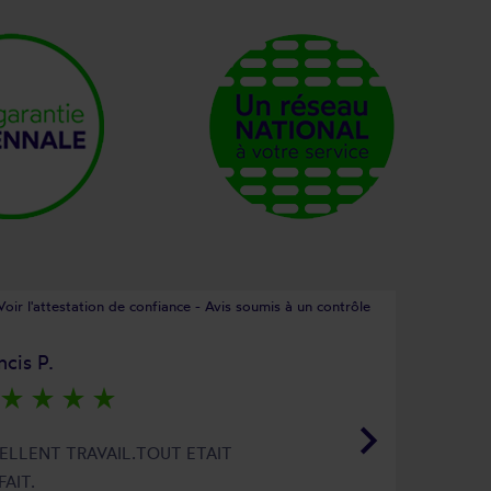
Voir l'attestation de confiance - Avis soumis à un contrôle
ncis P.
star_rate
star_rate
star_rate
star_rate
keyboard_arrow_right
ELLENT TRAVAIL.TOUT ETAIT
FAIT.