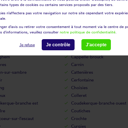
gnies
Bousignies-sur-roc
certains types de cookies ou certains services proposés par des tiers.
ois
Bouvignies
ies n'affectera pas votre navigation sur notre site cependant votre expérien
re
Brillon
ale.
sur-l'escaut
Bruille-lez-marchiennes
ger d'avis ou retirer votre consentement à tout moment via le centre de p
s d'informations, veuillez consulter
notre politique de confidentialité
.
Bugnicourt
re
Cagnoncles
Je contrôle
J'accepte
Je refuse
in-en-pévèle
Cantaing-sur-escaut
ghem
Cappelle-brouck
res
Carnin
on-sur-sambre
Cattenières
ir
Cerfontaine
ng
Choisies
eux
Colleret
kerque-branche est
Coudekerque-branche ouest
lre
Coutiches
oeur-sur-l'escaut
Crochte
y
Curgies