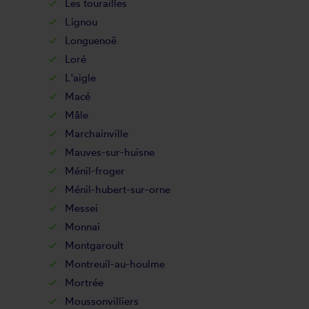
Les tourailles
Lignou
Longuenoë
Loré
L'aigle
Macé
Mâle
Marchainville
Mauves-sur-huisne
Ménil-froger
Ménil-hubert-sur-orne
Messei
Monnai
Montgaroult
Montreuil-au-houlme
Mortrée
Moussonvilliers