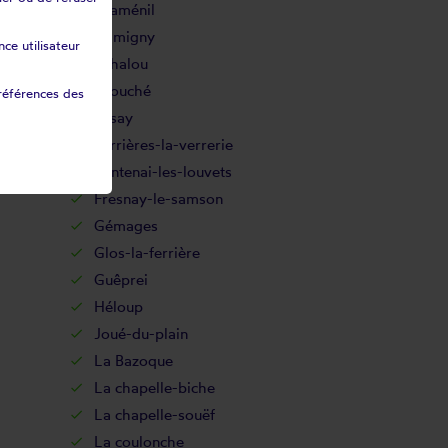
Craménil
Damigny
ce utilisateur
Echalou
Ecouché
références des
Essay
Ferrières-la-verrerie
Fontenai-les-louvets
Fresnay-le-samson
Gémages
Glos-la-ferrière
Guêprei
Héloup
Joué-du-plain
La Bazoque
La chapelle-biche
La chapelle-souëf
La coulonche