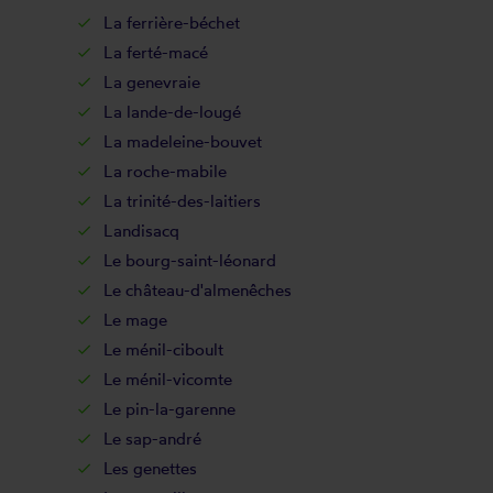
La ferrière-béchet
La ferté-macé
La genevraie
La lande-de-lougé
La madeleine-bouvet
La roche-mabile
La trinité-des-laitiers
Landisacq
Le bourg-saint-léonard
Le château-d'almenêches
Le mage
Le ménil-ciboult
Le ménil-vicomte
Le pin-la-garenne
Le sap-andré
Les genettes