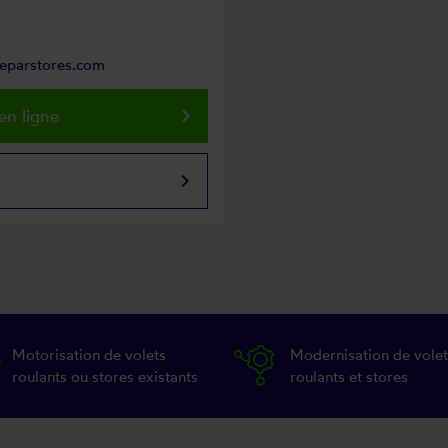
reparstores.com
keyboard_arrow_right
en ligne
keyboard_arrow_right
Motorisation de volets
Modernisation de volet
roulants ou stores existants
roulants et stores