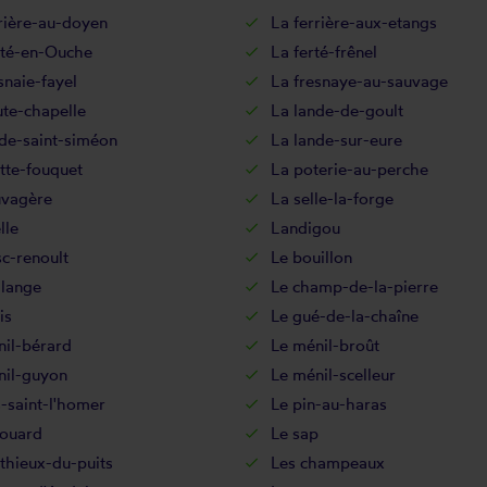
rière-au-doyen
La ferrière-aux-etangs
rté-en-Ouche
La ferté-frênel
snaie-fayel
La fresnaye-au-sauvage
te-chapelle
La lande-de-goult
de-saint-siméon
La lande-sur-eure
tte-fouquet
La poterie-au-perche
uvagère
La selle-la-forge
lle
Landigou
c-renoult
Le bouillon
alange
Le champ-de-la-pierre
is
Le gué-de-la-chaîne
nil-bérard
Le ménil-broût
nil-guyon
Le ménil-scelleur
-saint-l'homer
Le pin-au-haras
nouard
Le sap
thieux-du-puits
Les champeaux