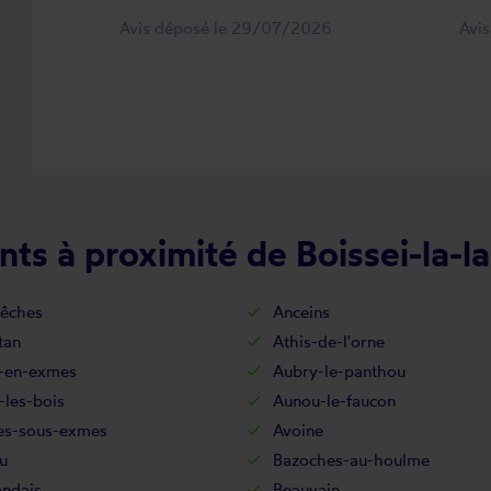
Avis déposé le 29/07/2026
Avi
ts à proximité de Boissei-la-l
êches
Anceins
tan
Athis-de-l'orne
-en-exmes
Aubry-le-panthou
-les-bois
Aunou-le-faucon
es-sous-exmes
Avoine
u
Bazoches-au-houlme
andais
Beauvain