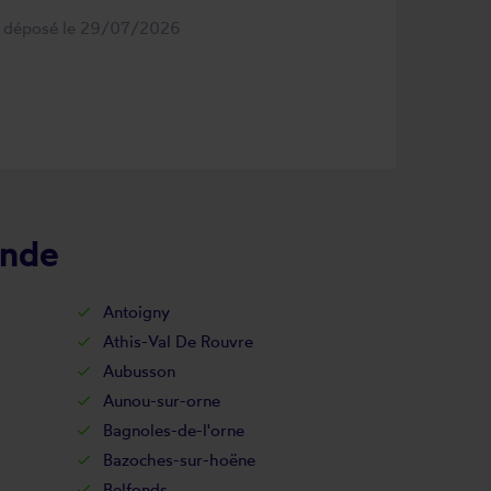
s déposé le 29/07/2026
ande
Antoigny
Athis-Val De Rouvre
Aubusson
Aunou-sur-orne
Bagnoles-de-l'orne
Bazoches-sur-hoëne
Belfonds