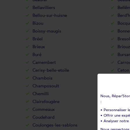
Bellavilliers
Bellê
Bellou-sur-huisne
Berd'h
Bizou
Bocqu
Boissy-maugis
Bonne
Bréel
Bresol
Brieux
Briou
Buré
Bursa
Camembert
Carro
Cerisy-belle-etoile
Ceton
Chambois
Champ
Champosoult
Champ
Chemilli
Chêne
Nous, Répar'Store
Clairefougère
Colom
:
Commeaux
Condé
• Personnaliser l
• Offrir une exp
Coudehard
Couli
• Analyser notre 
Coulonges-les-sablons
Coulo
Nous respectons v