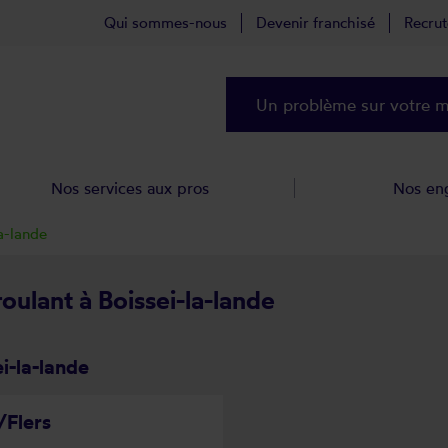
Qui sommes-nous
Devenir franchisé
Recru
Un problème sur votre ma
Nos services aux pros
Nos en
a-lande
roulant à Boissei-la-lande
i-la-lande
Flers