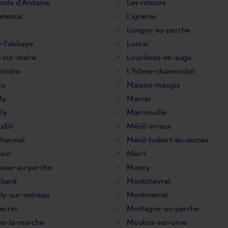
onts d'Andaine
Les rotours
veteaux
Lignères
l
Longny-au-perche
-l'abbaye
Lonrai
-sur-maire
Louvières-en-auge
itière
L'hôme-chamondot
ru
Maison-maugis
ly
Marcei
ly
Marmouillé
din
Ménil-erreux
-hermei
Ménil-hubert-en-exmes
vin
Merri
aux-au-perche
Moncy
bard
Montchevrel
ly-sur-noireau
Montmerrei
ecret
Mortagne-au-perche
ns-la-marche
Moulins-sur-orne