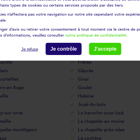
énil
Couterne
certains types de cookies ou certains services proposés par des tiers.
Cuissai
ies n'affectera pas votre navigation sur notre site cependant votre expérien
au
Durcet
ale.
i
Ecorches
ger d'avis ou retirer votre consentement à tout moment via le centre de p
s d'informations, veuillez consulter
notre politique de confidentialité
.
es
Eperrais
lles
Fel
Je contrôle
J'accepte
Je refuse
Fontaine-les-bassets
eville
Frênes
lain
Gâprée
ourteilles
Ginai
ern en Auge
Goulet
ille
Haleine
Joué-du-bois
y-sur-orne
La baroche-sous-lucé
neille
La chapelle-au-moine
apelle-montligeon
La chapelle-près-sées
aux
La cochère