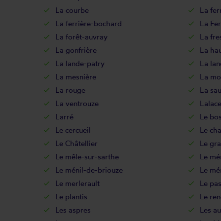
La courbe
La fer
La ferrière-bochard
La Fe
La forêt-auvray
La fre
La gonfrière
La hau
La lande-patry
La lan
La mesnière
La mo
La rouge
La sa
La ventrouze
Lalace
Larré
Le bos
Le cercueil
Le ch
Le Châtellier
Le gra
Le mêle-sur-sarthe
Le mé
Le ménil-de-briouze
Le mé
Le merlerault
Le pas
Le plantis
Le re
Les aspres
Les au