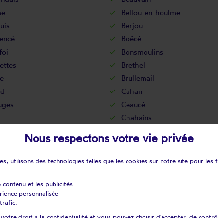
me
Bellou-en-houlme
uis
Berjou
encé
Boëcé
foi
Bonsmoulins
ettes
Brethel
ze
Brullemail
rd
Cahan
uges
Ceaucé
Chahains
-haut
Champcerie
Nous respectons votre vie privée
secret
Chandai
douit
Ciral
s, utilisons des technologies telles que les cookies sur notre site pour les f
biers
Colonard-corubert
-sur-huisne
Condé-sur-sarthe
e contenu et les publicités
érience personnalisée
mer
Coulmer
trafic.
nges-sur-sarthe
Courcerault
otre droit à la confidentialité et vous pouvez choisir d'accepter, de contrô