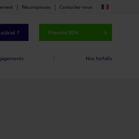
tement
Récompenses
Contactez-nous
tériel ?
Prendre RDV
keyboard_arrow_right
gagements
Nos forfaits