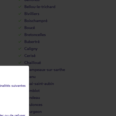
Bellou-le-trichard
Bivilliers
Boischampré
Boucé
Bretoncelles
Bubertré
Caligny
Cerisé
Chailloué
Champeaux-sur-sarthe
Chanu
Cisai-saint-aubin
inalités suivantes
Comblot
Condeau
Coulonces
Courgeon
ler ou de refuser