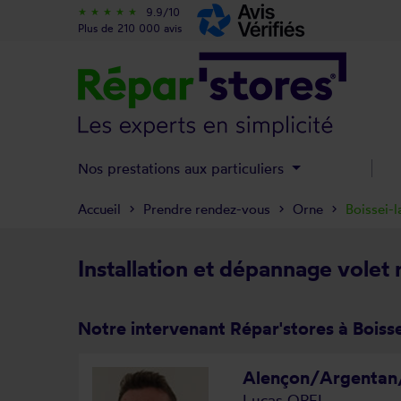
9.9/10
star_rate
star_rate
star_rate
star_rate
star_rate
Plus de 210 000 avis
Nos prestations aux particuliers
Accueil
Prendre rendez-vous
Orne
Boissei-l
Installation et dépannage volet 
Notre intervenant Répar'stores à Boisse
Alençon/Argentan/
Lucas OREL