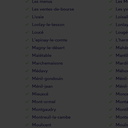
Les menus
Les M
Les ventes-de-bourse
Les y
Livaie
Loisai
Lonlay-le-tesson
Lonlay
Loucé
Lougé
L'epinay-le-comte
L'herm
Magny-le-désert
Mahé
Malétable
Mantil
Marchemaisons
Mardil
Médavy
Méhou
Ménil-gondouin
Ménil
Ménil-jean
Ménil-
Mieuxcé
Monce
Mont-ormel
Monta
Montgaudry
Montil
Montreuil-la-cambe
Monts
Moulicent
Mouli