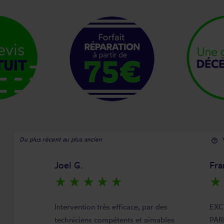
Du plus récent au plus ancien
help_outline
Joel G.
Fra
star_rate
star_rate
star_rate
star_rate
star_rate
star_rate
Intervention très efficace, par des
EXC
techniciens compétents et aimables
PAR