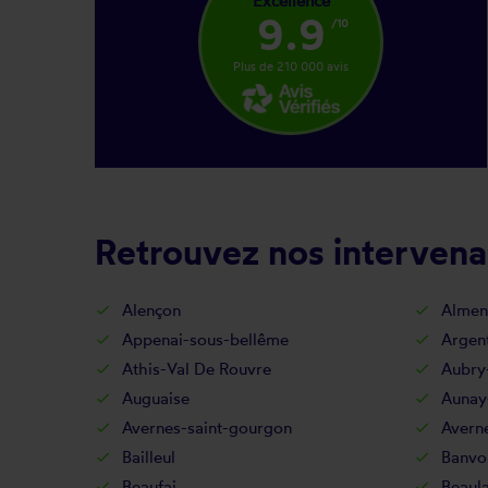
Excellence
9.9
/10
Plus de 210 000 avis
Retrouvez nos intervenan
Alençon
Almen
Appenai-sous-bellême
Argen
Athis-Val De Rouvre
Aubry
Auguaise
Aunay
Avernes-saint-gourgon
Avern
Bailleul
Banvo
Beaufai
Beaul