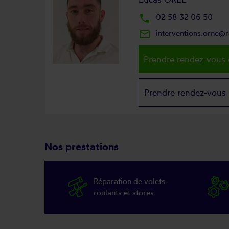
local_phone
02 58 32 06 50
mail_outline
interventions.orne@
Prendre rendez-vous 
Prendre rendez-vous
Nos prestations
Réparation de volets
roulants et stores