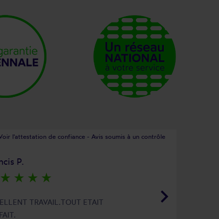
Voir l'attestation de confiance - Avis soumis à un contrôle
ncis P.
star_rate
star_rate
star_rate
star_rate
keyboard_arrow_right
ELLENT TRAVAIL.TOUT ETAIT
FAIT.