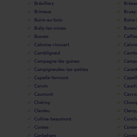
Brévillers
Bréxe
Brimeux
Bruay-
Buire-au-bois
Buire-
Bully-les-mines
Bunevi
Busnes
Caffie
Calonne-ricouart
Calonn
Cambligneul
Cambr
Campagne-lès-guines
Campa
Campigneulles-les-petites
Canet
Capelle-fermont
Capell
Carvin
Cauchy
Caumont
Cavron
Chérisy
Chocq
Clenleu
Clerq
Colline-beaumont
Conchi
Contes
Contev
Corbehem
Cormo