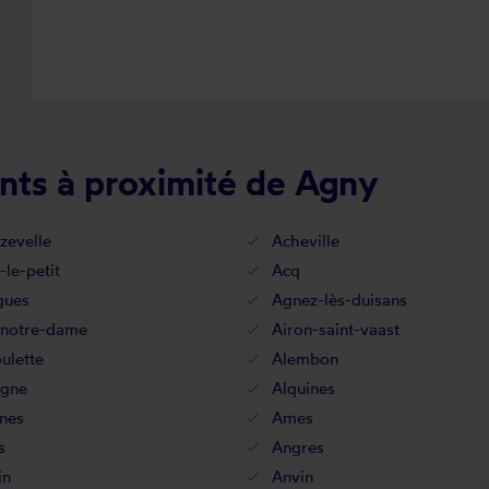
nts à proximité de Agny
zevelle
Acheville
-le-petit
Acq
gues
Agnez-lès-duisans
-notre-dame
Airon-saint-vaast
ulette
Alembon
agne
Alquines
nes
Ames
s
Angres
in
Anvin