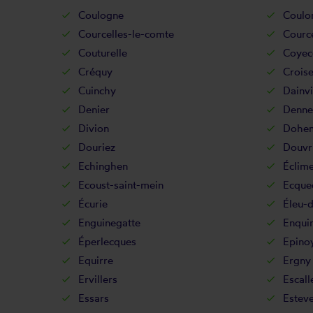
Coulogne
Coul
Courcelles-le-comte
Cource
Couturelle
Coyec
Créquy
Croise
Cuinchy
Dainvi
Denier
Denne
Divion
Dohe
Douriez
Douvr
Echinghen
Éclim
Ecoust-saint-mein
Ecque
Écurie
Éleu-d
Enguinegatte
Enqui
Éperlecques
Epino
Equirre
Ergny
Ervillers
Escall
Essars
Esteve