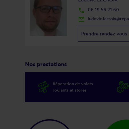
local_phone
06 19 56 21 60
mail_outline
ludovic.lecroix@rep
Prendre rendez-vous
Nos prestations
Réparation de volets
roulants et stores