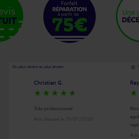
Du plus récent au plus ancien
help_outline
Christian G.
Ra
star_rate
star_rate
star_rate
star_rate
star_rate
star_rate
Très professionnel
Nico
agré
Avis déposé le 31/07/2026
rapi
Avi