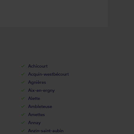
Achicourt
Acquin-westbécourt
Agnières
Aix-en-ergny
Alette
Ambleteuse
Amettes
Annay
Anzin-saint-aubin