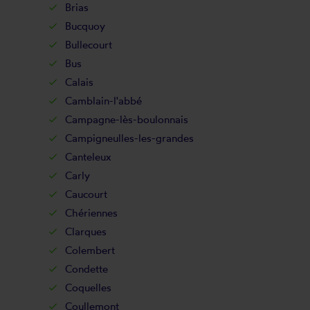
Brias
Bucquoy
Bullecourt
Bus
Calais
Camblain-l'abbé
Campagne-lès-boulonnais
Campigneulles-les-grandes
Canteleux
Carly
Caucourt
Chériennes
Clarques
Colembert
Condette
Coquelles
Coullemont