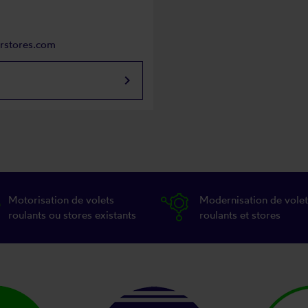
arstores.com
keyboard_arrow_right
Motorisation de volets
Modernisation de volet
roulants ou stores existants
roulants et stores