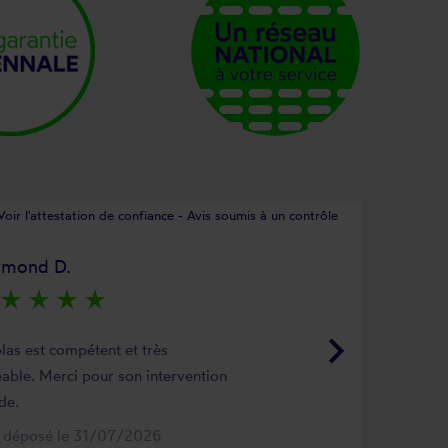
Voir l'attestation de confiance - Avis soumis à un contrôle
ymond D.
star_rate
star_rate
star_rate
star_rate
keyboard_arrow_right
las est compétent et très
able. Merci pour son intervention
de.
s déposé le 31/07/2026