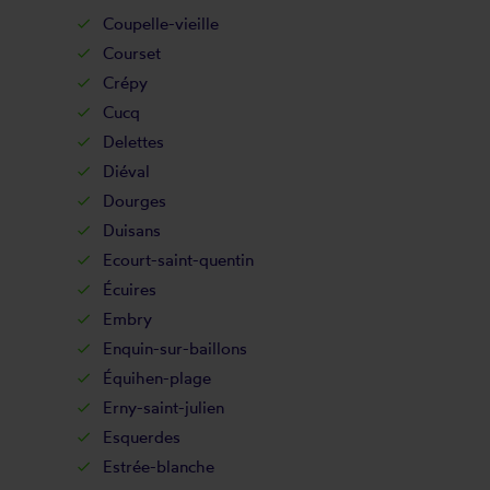
Coupelle-vieille
Courset
Crépy
Cucq
Delettes
Diéval
Dourges
Duisans
Ecourt-saint-quentin
Écuires
Embry
Enquin-sur-baillons
Équihen-plage
Erny-saint-julien
Esquerdes
Estrée-blanche