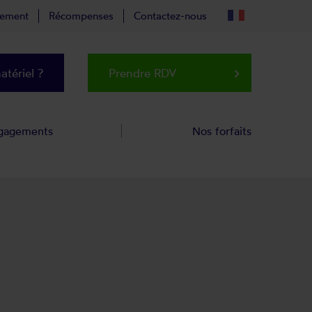
tement
Récompenses
Contactez-nous
tériel ?
Prendre RDV
keyboard_arrow_right
gagements
Nos forfaits