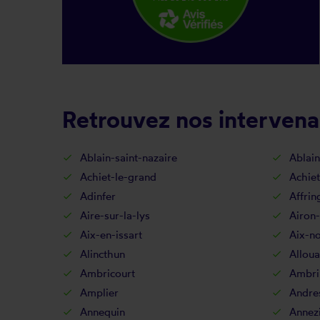
Retrouvez nos intervena
Ablain-saint-nazaire
Ablain
Achiet-le-grand
Achiet
Adinfer
Affrin
Aire-sur-la-lys
Airon
Aix-en-issart
Aix-no
Alincthun
Allou
Ambricourt
Ambri
Amplier
Andre
Annequin
Annez