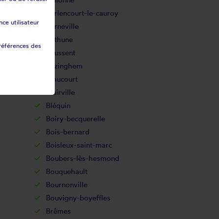
Berlencourt-le-cauroy
ce utilisateur
Berneville
Béthune
références des
Beussent
Bezinghem
Bihucourt
Blairville
Bléquin
Boiry-becquerelle
Bois-bernard
Boisleux-saint-marc
Boubers-lès-hesmond
Bouquehault
Bournonville
Bouvigny-boyeffles
Brêmes