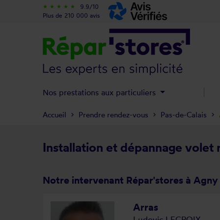
9.9/10
star_rate
star_rate
star_rate
star_rate
star_rate
Plus de 210 000 avis
Nos prestations aux particuliers
Accueil
Prendre rendez-vous
Pas-de-Calais
Installation et dépannage volet
Notre intervenant Répar'stores à Agny
Arras
Ludovic LECROIX