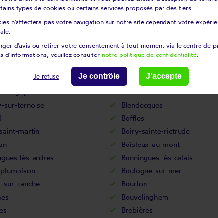
certains types de cookies ou certains services proposés par des tiers.
Bergueneuse
ies n'affectera pas votre navigation sur notre site cependant votre expérien
s-monchel
Bermicourt
ale.
court
Béthonsart
ger d'avis ou retirer votre consentement à tout moment via le centre de p
âtre
Beugny
s d'informations, veuillez consulter
notre politique de confidentialité
.
equen
Beuvry
Je contrôle
J'accepte
Je refuse
llers-lès-bapaume
Bienvillers-au-bois
montigny
Bimont
-sur-ternoise
Blendecques
l
Boffles
saint-martin
Boiry-sainte-rictrude
an
Boisleux-au-mont
ngues-lès-ardres
Bonningues-lès-calais
-plumoison
Boulogne-sur-mer
t-sur-canche
Bourlon
hes
Bouvelinghem
es
Brebières