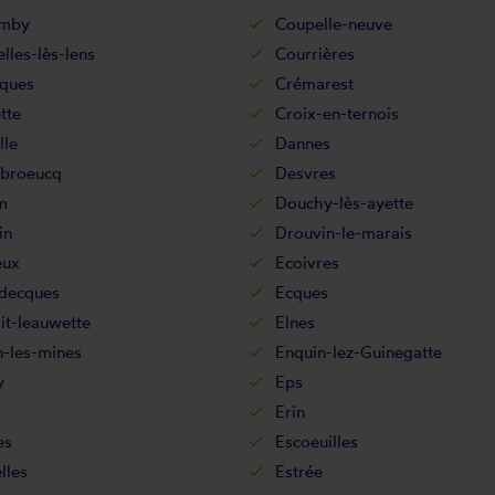
omby
Coupelle-neuve
lles-lès-lens
Courrières
ques
Crémarest
tte
Croix-en-ternois
lle
Dannes
broeucq
Desvres
m
Douchy-lès-ayette
in
Drouvin-le-marais
eux
Ecoivres
decques
Ecques
it-leauwette
Elnes
n-les-mines
Enquin-lez-Guinegatte
y
Eps
Erin
es
Escoeuilles
lles
Estrée