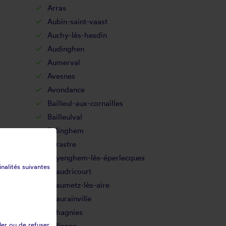
Arras
Aubin-saint-vaast
Auchy-lès-hesdin
Audinghen
Aumerval
Avesnes
Avondance
Bailleul-aux-cornailles
Bailleulval
Balinghem
Barastre
Bayenghem-lès-éperlecques
inalités suivantes
Beaudricourt
Beaumetz-lès-aire
Beaurainville
Béhagnies
ler ou de refuser
Bellonne