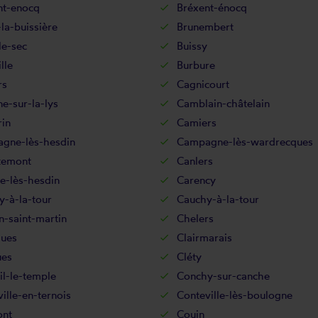
nt-enocq
Bréxent-énocq
la-buissière
Brunembert
le-sec
Buissy
lle
Burbure
rs
Cagnicourt
e-sur-la-lys
Camblain-châtelain
in
Camiers
gne-lès-hesdin
Campagne-lès-wardrecques
temont
Canlers
e-lès-hesdin
Carency
-à-la-tour
Cauchy-à-la-tour
-saint-martin
Chelers
ues
Clairmarais
ues
Cléty
l-le-temple
Conchy-sur-canche
ille-en-ternois
Conteville-lès-boulogne
nt
Couin