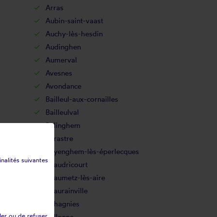
Arras
Aubin-saint-vaast
Auchy-lès-hesdin
Audinghen
Aumerval
Avesnes
Avondance
Bailleul-aux-cornailles
Bailleulval
Balinghem
Barastre
Bayenghem-lès-éperlecques
inalités suivantes
Beaudricourt
Beaumetz-lès-aire
Beaurainville
Béhagnies
ler ou de refuser
Bellonne