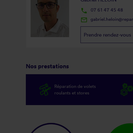
local_phone
07 61 47 45 48
mail_outline
gabriel.heloin@repa
Prendre rendez-vous
Nos prestations
Réparation de volets
roulants et stores