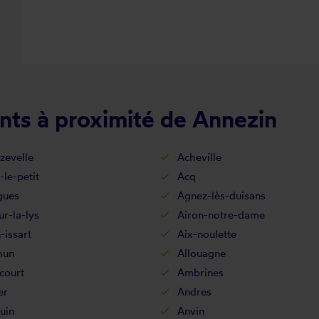
nts à proximité de Annezin
zevelle
Acheville
-le-petit
Acq
gues
Agnez-lès-duisans
ur-la-lys
Airon-notre-dame
-issart
Aix-noulette
hun
Allouagne
court
Ambrines
er
Andres
uin
Anvin