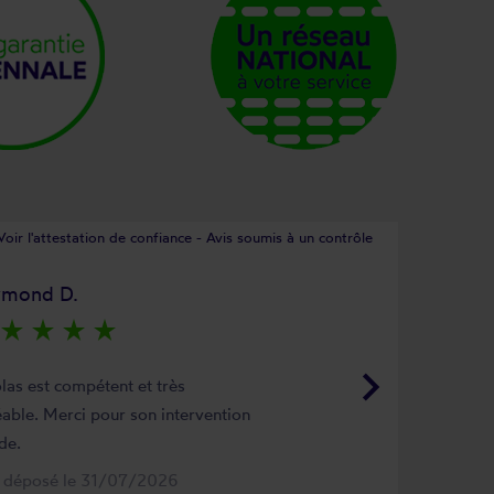
Voir l'attestation de confiance - Avis soumis à un contrôle
ymond D.
star_rate
star_rate
star_rate
star_rate
keyboard_arrow_right
las est compétent et très
able. Merci pour son intervention
de.
s déposé le 31/07/2026