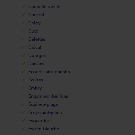
Coupelle-vieille
Courset
Crépy
Cucq
Delettes
Diéval
Dourges
Duisans
Ecourt-saint-quentin
Écuires
Embry
Enquin-sur-baillons
Équihen-plage
Erny-saint-julien
Esquerdes
Estrée-blanche