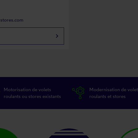
rstores.com
keyboard_arrow_right
Motorisation de volets
Modernisation de volet
roulants ou stores existants
roulants et stores