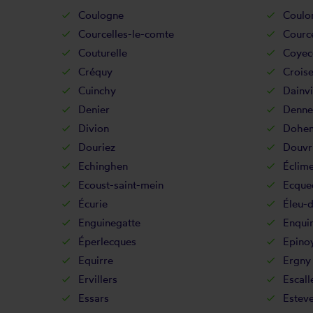
Coulogne
Coul
Courcelles-le-comte
Cource
Couturelle
Coyec
Créquy
Croise
Cuinchy
Dainvi
Denier
Denne
Divion
Dohe
Douriez
Douvr
Echinghen
Éclim
Ecoust-saint-mein
Ecque
Écurie
Éleu-d
Enguinegatte
Enqui
Éperlecques
Epino
Equirre
Ergny
Ervillers
Escall
Essars
Esteve