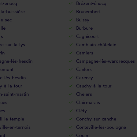
nt-enocq
Bréxent-énocq
la-buissière
Brunembert
le-sec
Buissy
lle
Burbure
rs
Cagnicourt
e-sur-la-lys
Camblain-châtelain
in
Camiers
gne-lès-hesdin
Campagne-lès-wardrecques
temont
Canlers
e-lès-hesdin
Carency
-à-la-tour
Cauchy-à-la-tour
-saint-martin
Chelers
ues
Clairmarais
ues
Cléty
l-le-temple
Conchy-sur-canche
ille-en-ternois
Conteville-lès-boulogne
nt
Couin