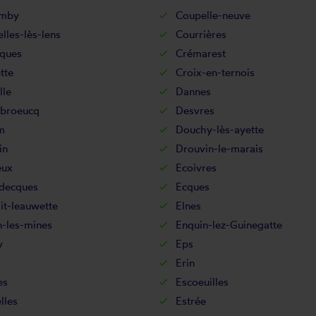
omby
Coupelle-neuve
lles-lès-lens
Courrières
ques
Crémarest
tte
Croix-en-ternois
lle
Dannes
broeucq
Desvres
m
Douchy-lès-ayette
in
Drouvin-le-marais
eux
Ecoivres
decques
Ecques
it-leauwette
Elnes
n-les-mines
Enquin-lez-Guinegatte
y
Eps
Erin
es
Escoeuilles
lles
Estrée