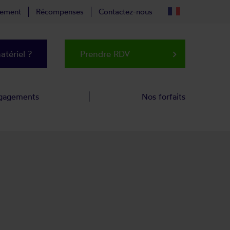
tement
Récompenses
Contactez-nous
tériel ?
Prendre RDV
keyboard_arrow_right
gagements
Nos forfaits