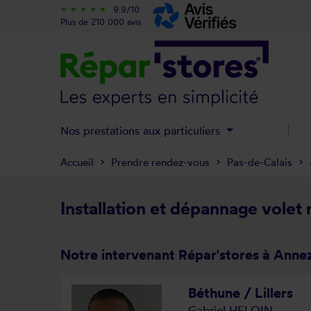
9.9/10
star_rate
star_rate
star_rate
star_rate
star_rate
Plus de 210 000 avis
Nos prestations aux particuliers
Accueil
Prendre rendez-vous
Pas-de-Calais
Installation et dépannage volet 
Notre intervenant Répar'stores à Anne
Béthune / Lillers
Gabriel HELOIN