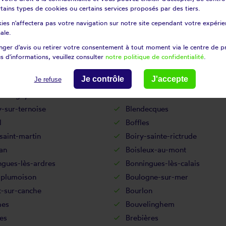
certains types de cookies ou certains services proposés par des tiers.
Bergueneuse
ies n'affectera pas votre navigation sur notre site cependant votre expérien
s-monchel
Bermicourt
ale.
court
Béthonsart
ger d'avis ou retirer votre consentement à tout moment via le centre de p
âtre
Beugny
s d'informations, veuillez consulter
notre politique de confidentialité
.
equen
Beuvry
Je contrôle
J'accepte
Je refuse
llers-lès-bapaume
Bienvillers-au-bois
montigny
Bimont
-sur-ternoise
Blendecques
l
Boffles
saint-martin
Boiry-sainte-rictrude
an
Boisleux-au-mont
ngues-lès-ardres
Bonningues-lès-calais
-plumoison
Boulogne-sur-mer
t-sur-canche
Bourlon
hes
Bouvelinghem
es
Brebières