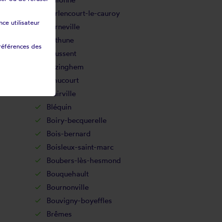
Berlencourt-le-cauroy
ce utilisateur
Berneville
Béthune
références des
Beussent
Bezinghem
Bihucourt
Blairville
Bléquin
Boiry-becquerelle
Bois-bernard
Boisleux-saint-marc
Boubers-lès-hesmond
Bouquehault
Bournonville
Bouvigny-boyeffles
Brêmes