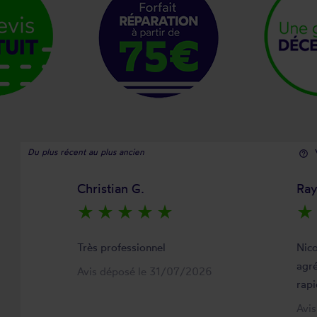
Du plus récent au plus ancien
help_outline
Christian G.
Ra
star_rate
star_rate
star_rate
star_rate
star_rate
star_rate
Très professionnel
Nico
agré
Avis déposé le 31/07/2026
rapi
Avi