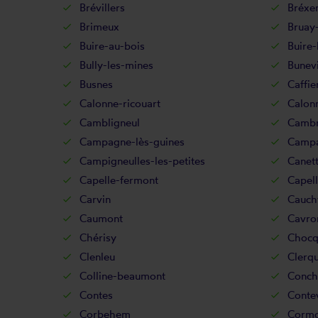
Brévillers
Bréxe
Brimeux
Bruay-
Buire-au-bois
Buire-
Bully-les-mines
Bunevi
Busnes
Caffie
Calonne-ricouart
Calonn
Cambligneul
Cambr
Campagne-lès-guines
Campa
Campigneulles-les-petites
Canet
Capelle-fermont
Capell
Carvin
Cauchy
Caumont
Cavron
Chérisy
Chocq
Clenleu
Clerq
Colline-beaumont
Conchi
Contes
Contev
Corbehem
Cormo