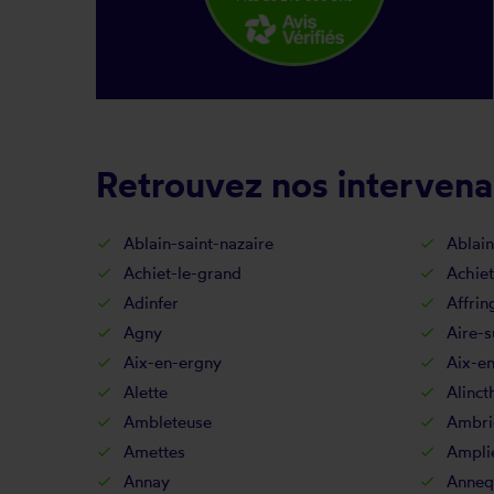
Retrouvez nos intervena
Ablain-saint-nazaire
Ablain
Achiet-le-grand
Achiet
Adinfer
Affrin
Agny
Aire-s
Aix-en-ergny
Aix-en
Alette
Alinct
Ambleteuse
Ambri
Amettes
Ampli
Annay
Anneq