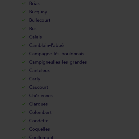
Brias
Bucquoy
Bullecourt
Bus
Calais
Camblain-l'abbé
Campagne-lès-boulonnais
Campigneulles-les-grandes
Canteleux
Carly
Caucourt
Chériennes
Clarques
Colembert
Condette
Coquelles
Coullemont