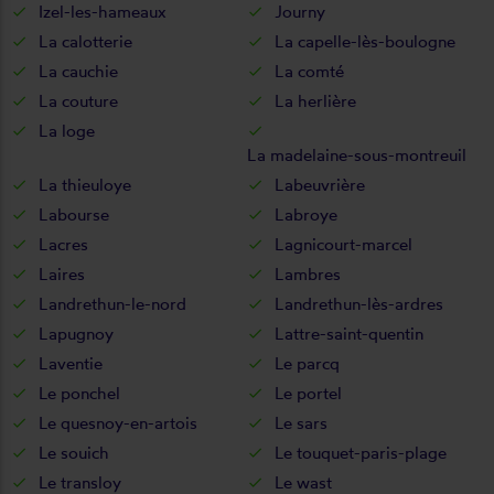
Izel-les-hameaux
Journy
La calotterie
La capelle-lès-boulogne
La cauchie
La comté
La couture
La herlière
La loge
La madelaine-sous-montreuil
La thieuloye
Labeuvrière
Labourse
Labroye
Lacres
Lagnicourt-marcel
Laires
Lambres
Landrethun-le-nord
Landrethun-lès-ardres
Lapugnoy
Lattre-saint-quentin
Laventie
Le parcq
Le ponchel
Le portel
Le quesnoy-en-artois
Le sars
Le souich
Le touquet-paris-plage
Le transloy
Le wast