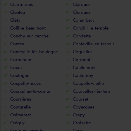
Clairmarais
Clarques
Clenleu
Clerques
Cléty
Colembert
Colline-beaumont
Conchil-le-temple
Conchy-sur-canche
Condette
Contes
Conteville-en-ternois
Conteville-lès-boulogne
Coquelles
Corbehem
Cormont
Couin
Coullemont
Coulogne
Coulomby
Coupelle-neuve
Coupelle-vieille
Courcelles-le-comte
Courcelles-lès-lens
Courrières
Courset
Couturelle
Coyecques
Crémarest
Crépy
Créquy
Croisette
Croix-en-ternois
Cucq