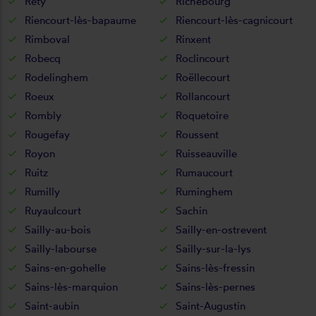
Rety
Richebourg
Riencourt-lès-bapaume
Riencourt-lès-cagnicourt
Rimboval
Rinxent
Robecq
Roclincourt
Rodelinghem
Roëllecourt
Roeux
Rollancourt
Rombly
Roquetoire
Rougefay
Roussent
Royon
Ruisseauville
Ruitz
Rumaucourt
Rumilly
Ruminghem
Ruyaulcourt
Sachin
Sailly-au-bois
Sailly-en-ostrevent
Sailly-labourse
Sailly-sur-la-lys
Sains-en-gohelle
Sains-lès-fressin
Sains-lès-marquion
Sains-lès-pernes
Saint-aubin
Saint-Augustin