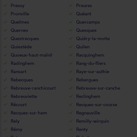
Pressy
Preures
Pronville
Quéant
Quelmes
Quercamps
Quernes
Quesques
Questrecques
Quiéry-la-motte
Quiestède
Quilen
Quoeux-haut-maînil
Racquinghem
Radinghem
Rang-du-fliers
Ransart
Raye-sur-authie
Rebecques
Rebergues
Rebreuve-ranchicourt
Rebreuve-sur-canche
Rebreuviette
Reclinghem
Récourt
Recques-sur-course
Recques-sur-hem
Regnauville
Rely
Remilly-wirquin
Rémy
Renty