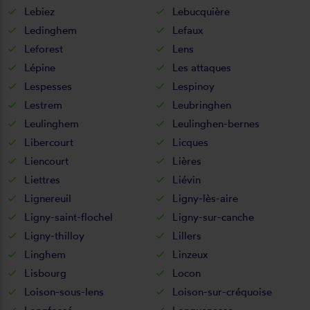
Lebiez
Lebucquière
Ledinghem
Lefaux
Leforest
Lens
Lépine
Les attaques
Lespesses
Lespinoy
Lestrem
Leubringhen
Leulinghem
Leulinghen-bernes
Libercourt
Licques
Liencourt
Lières
Liettres
Liévin
Lignereuil
Ligny-lès-aire
Ligny-saint-flochel
Ligny-sur-canche
Ligny-thilloy
Lillers
Linghem
Linzeux
Lisbourg
Locon
Loison-sous-lens
Loison-sur-créquoise