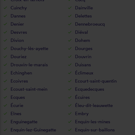
Cuinchy
Dainville
Dannes
Delettes
Denier
Dennebroeucq
Desvres
Diéval
Divion
Dohem
Douchy-lès-ayette
Dourges
Douriez
Douvrin
Drouvin-le-marais
Duisans
Echinghen
Éclimeux
Ecoivres
Ecourt-saint-quentin
Ecoust-saint-mein
Ecquedecques
Ecques
Écuires
Écurie
Éleu-dit-leauwette
Elnes
Embry
Enguinegatte
Enquin-les-mines
Enquin-lez-Guinegatte
Enquin-sur-baillons