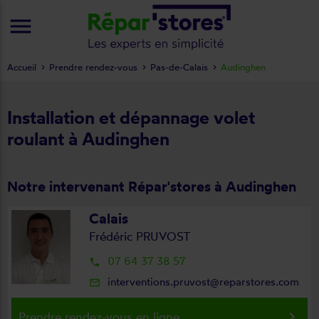
menu
Accueil
Prendre rendez-vous
Pas-de-Calais
Audinghen
Installation et dépannage volet
roulant à Audinghen
Notre intervenant Répar'stores à Audinghen
Calais
Frédéric PRUVOST
07 64 37 38 57
local_phone
interventions.pruvost@reparstores.com
mail_outline
keyboard_arrow_right
Prendre rendez-vous en ligne