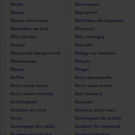
Beutin
Beuvrequen
Beuvry
Bezinghem
Biache-saint-vaast
Biefvillers-lès-bapaume
Bienvillers-au-bois
Bihucourt
Billy-berclau
Billy-montigny
Bimont
Blairville
Blangerval-blangermont
Blangy-sur-ternoise
Blendecques
Bléquin
Blessy
Blingel
Boffles
Boiry-becquerelle
Boiry-notre-dame
Boiry-saint-martin
Boiry-sainte-rictrude
Bois-bernard
Boisdinghem
Boisjean
Boisleux-au-mont
Boisleux-saint-marc
Bomy
Bonningues-lès-ardres
Bonningues-lès-calais
Boubers-lès-hesmond
Boubers-sur-canche
Bouin-plumoison