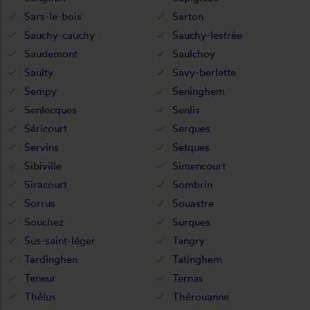
Sars-le-bois
Sarton
Sauchy-cauchy
Sauchy-lestrée
Saudemont
Saulchoy
Saulty
Savy-berlette
Sempy
Seninghem
Senlecques
Senlis
Séricourt
Serques
Servins
Setques
Sibiville
Simencourt
Siracourt
Sombrin
Sorrus
Souastre
Souchez
Surques
Sus-saint-léger
Tangry
Tardinghen
Tatinghem
Teneur
Ternas
Thélus
Thérouanne