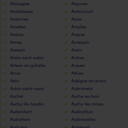
Allouagne
Alquines
Ambleteuse
Ambricourt
Ambrines
Ames
Amettes
Amplier
Andres
Angres
Annay
Annequin
Annezin
Anvin
Anzin-saint-aubin
Ardres
Arleux-en-gohelle
Arques
Arras
Athies
Attin
Aubigny-en-artois
Aubin-saint-vaast
Aubrometz
Auchel
Auchy-au-bois
Auchy-lès-hesdin
Auchy-les-mines
Audembert
Audincthun
Audrehem
Audresselles
Audruicq
Aumerval