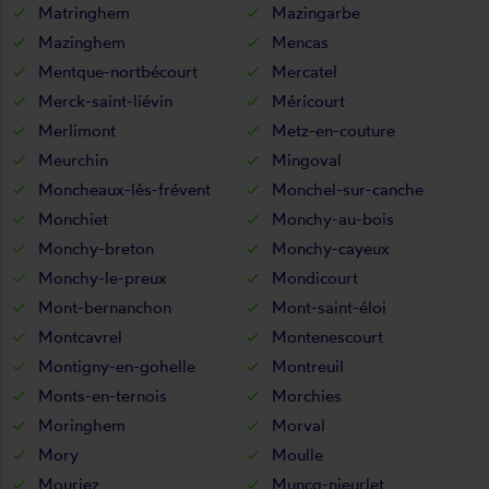
Matringhem
Mazingarbe
Mazinghem
Mencas
Mentque-nortbécourt
Mercatel
Merck-saint-liévin
Méricourt
Merlimont
Metz-en-couture
Meurchin
Mingoval
Moncheaux-lès-frévent
Monchel-sur-canche
Monchiet
Monchy-au-bois
Monchy-breton
Monchy-cayeux
Monchy-le-preux
Mondicourt
Mont-bernanchon
Mont-saint-éloi
Montcavrel
Montenescourt
Montigny-en-gohelle
Montreuil
Monts-en-ternois
Morchies
Moringhem
Morval
Mory
Moulle
Mouriez
Muncq-nieurlet