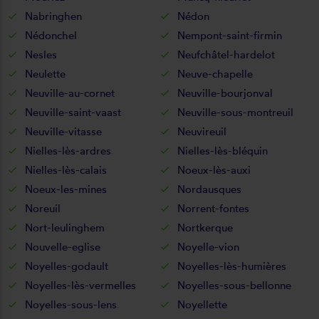
Nabringhen
Nédon
Nédonchel
Nempont-saint-firmin
Nesles
Neufchâtel-hardelot
Neulette
Neuve-chapelle
Neuville-au-cornet
Neuville-bourjonval
Neuville-saint-vaast
Neuville-sous-montreuil
Neuville-vitasse
Neuvireuil
Nielles-lès-ardres
Nielles-lès-bléquin
Nielles-lès-calais
Noeux-lès-auxi
Noeux-les-mines
Nordausques
Noreuil
Norrent-fontes
Nort-leulinghem
Nortkerque
Nouvelle-eglise
Noyelle-vion
Noyelles-godault
Noyelles-lès-humières
Noyelles-lès-vermelles
Noyelles-sous-bellonne
Noyelles-sous-lens
Noyellette