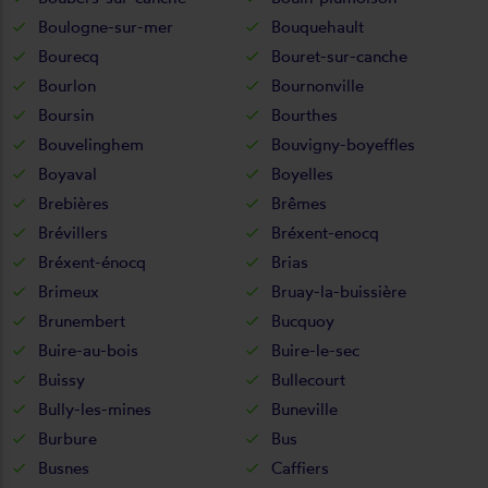
Boulogne-sur-mer
Bouquehault
Bourecq
Bouret-sur-canche
Bourlon
Bournonville
Boursin
Bourthes
Bouvelinghem
Bouvigny-boyeffles
Boyaval
Boyelles
Brebières
Brêmes
Brévillers
Bréxent-enocq
Bréxent-énocq
Brias
Brimeux
Bruay-la-buissière
Brunembert
Bucquoy
Buire-au-bois
Buire-le-sec
Buissy
Bullecourt
Bully-les-mines
Buneville
Burbure
Bus
Busnes
Caffiers