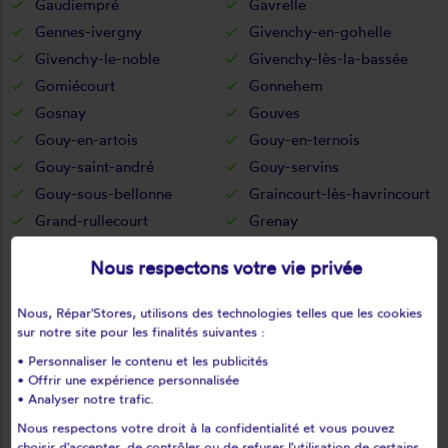
Gaudiempré
Gavrelle
Gennes-ivergny
Givenchy-en-gohelle
Givenchy-le-noble
Givenchy-lès-la-bassée
Gomiécourt
Gonnehem
Gosnay
Gouves
Gouy-en-artois
Gouy-en-ternois
Gouy-saint-andré
Gouy-servins
Gouy-sous-bellonne
Graincourt-lès-havrincourt
Grand-rullecourt
Grenay
Grévillers
Grigny
Nous respectons votre vie privée
Grincourt-lès-pas
Groffliers
Guarbecque
Guémappe
Nous, Répar'Stores, utilisons des technologies telles que les cookies
Guemps
Guigny
sur notre site pour les finalités suivantes :
Guinecourt
Guînes
• Personnaliser le contenu et les publicités
• Offrir une expérience personnalisée
Guisy
Habarcq
• Analyser notre trafic.
Haillicourt
Haisnes
Nous respectons votre droit à la confidentialité et vous pouvez
Halinghen
Hallines
choisir d'accepter, de contrôler ou de refuser l'utilisation de certains