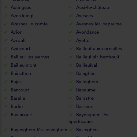
Autingues
Auxi-le-château
Averdoingt
Avesnes
Avesnes-le-comte
Avesnes-lès-bapaume
Avion
Avondance
Avroult
Ayette
Azincourt
Bailleul-aux-cornailles
Bailleul-lès-pernes
Bailleul-sir-berthoult
Bailleulmont
Bailleulval
Baincthun
Bainghen
Bajus
Balinghem
Bancourt
Bapaume
Baralle
Barastre
Barlin
Basseux
Bavincourt
Bayenghem-lès-
éperlecques
Bayenghem-lès-seninghem
Bazinghen