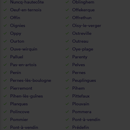
Nuncq-hautecôte
Oblinghem
Oeuf-en-ternois
Offekerque
Offin
Offrethun
Oignies
Oisy-le-verger
Oppy
Ostreville
Ourton
Outreau
Ouve-wirquin
Oye-plage
Palluel
Parenty
Pas-en-artois
Pelves
Penin
Pernes
Pernes-lès-boulogne
Peuplingues
Pierremont
Pihem
Pihen-lès-guînes
Pittefaux
Planques
Plouvain
Polincove
Pommera
Pommier
Pont-à-vendin
Pont-à-vendin
Prédefin