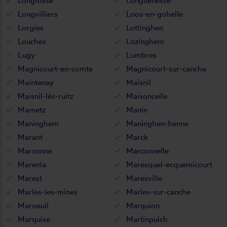
Longfossé
Longuenesse
Longvilliers
Loos-en-gohelle
Lorgies
Lottinghen
Louches
Lozinghem
Lugy
Lumbres
Magnicourt-en-comte
Magnicourt-sur-canche
Maintenay
Maisnil
Maisnil-lès-ruitz
Maisoncelle
Mametz
Manin
Maninghem
Maninghen-henne
Marant
Marck
Marconne
Marconnelle
Marenla
Maresquel-ecquemicourt
Marest
Maresville
Marles-les-mines
Marles-sur-canche
Maroeuil
Marquion
Marquise
Martinpuich