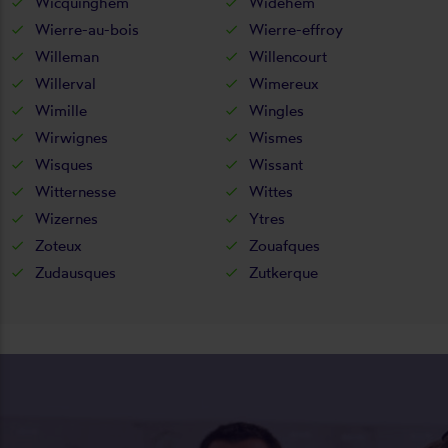
Wicquinghem
Widehem
Wierre-au-bois
Wierre-effroy
Willeman
Willencourt
Willerval
Wimereux
Wimille
Wingles
Wirwignes
Wismes
Wisques
Wissant
Witternesse
Wittes
Wizernes
Ytres
Zoteux
Zouafques
Zudausques
Zutkerque