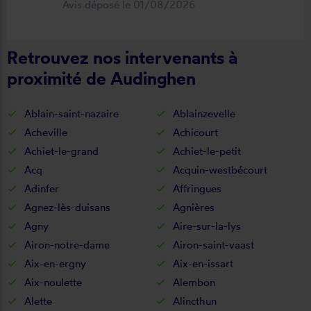
Avis déposé le 01/08/2026
fonctionnel. Je recommande vivement
cette entreprise.
Retrouvez nos intervenants à
proximité de Audinghen
Ablain-saint-nazaire
Ablainzevelle
Acheville
Achicourt
Achiet-le-grand
Achiet-le-petit
Acq
Acquin-westbécourt
Adinfer
Affringues
Agnez-lès-duisans
Agnières
Agny
Aire-sur-la-lys
Airon-notre-dame
Airon-saint-vaast
Aix-en-ergny
Aix-en-issart
Aix-noulette
Alembon
Alette
Alincthun