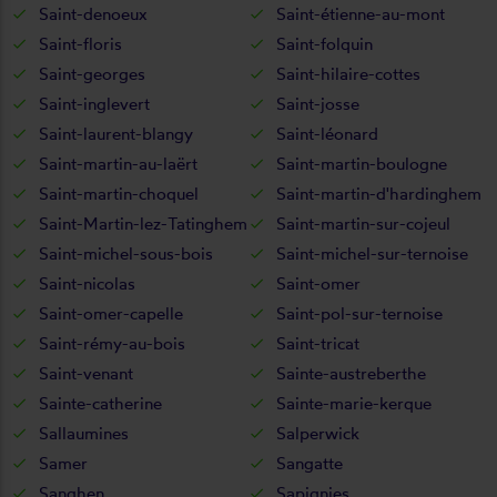
Saint-denoeux
Saint-étienne-au-mont
Saint-floris
Saint-folquin
Saint-georges
Saint-hilaire-cottes
Saint-inglevert
Saint-josse
Saint-laurent-blangy
Saint-léonard
Saint-martin-au-laërt
Saint-martin-boulogne
Saint-martin-choquel
Saint-martin-d'hardinghem
Saint-Martin-lez-Tatinghem
Saint-martin-sur-cojeul
Saint-michel-sous-bois
Saint-michel-sur-ternoise
Saint-nicolas
Saint-omer
Saint-omer-capelle
Saint-pol-sur-ternoise
Saint-rémy-au-bois
Saint-tricat
Saint-venant
Sainte-austreberthe
Sainte-catherine
Sainte-marie-kerque
Sallaumines
Salperwick
Samer
Sangatte
Sanghen
Sapignies