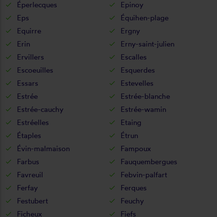
Éperlecques
Epinoy
Eps
Équihen-plage
Equirre
Ergny
Erin
Erny-saint-julien
Ervillers
Escalles
Escoeuilles
Esquerdes
Essars
Estevelles
Estrée
Estrée-blanche
Estrée-cauchy
Estrée-wamin
Estréelles
Etaing
Étaples
Étrun
Évin-malmaison
Fampoux
Farbus
Fauquembergues
Favreuil
Febvin-palfart
Ferfay
Ferques
Festubert
Feuchy
Ficheux
Fiefs