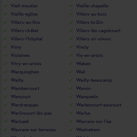
Vieil-moutier
Vieille-chapelle
Vieille-eglise
Villers-au-bois
Villers-au-flos
Villers-brûlin
Villers-châtel
Villers-lès-cagnicourt
Villers-l'hôpital
Villers-sir-simon
Vimy
Vincly
Violaines
Vis-en-artois
Vitry-en-artois
Waben
Wacquinghen
Wail
Wailly
Wailly-beaucamp
Wambercourt
Wamin
Wancourt
Wanquetin
Wardrecques
Warlencourt-eaucourt
Warlincourt-lès-pas
Warlus
Warluzel
Wavrans-sur-l'aa
Wavrans-sur-ternoise
Westrehem