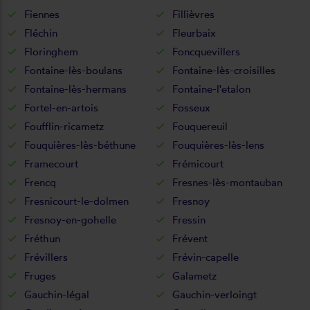
Fiennes
Fillièvres
Fléchin
Fleurbaix
Floringhem
Foncquevillers
Fontaine-lès-boulans
Fontaine-lès-croisilles
Fontaine-lès-hermans
Fontaine-l'etalon
Fortel-en-artois
Fosseux
Foufflin-ricametz
Fouquereuil
Fouquières-lès-béthune
Fouquières-lès-lens
Framecourt
Frémicourt
Frencq
Fresnes-lès-montauban
Fresnicourt-le-dolmen
Fresnoy
Fresnoy-en-gohelle
Fressin
Fréthun
Frévent
Frévillers
Frévin-capelle
Fruges
Galametz
Gauchin-légal
Gauchin-verloingt