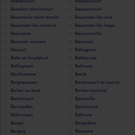
Béalencourt
Beaudricourt
Beaufort-blavincourt
Beaulencourt
Beaumerie-saint-martin
Beaumetz-lès-aire
Beaumetz-lès-cambrai
Beaumetz-lès-loges
Beaurains
Beaurainville
Beauvoir-wavans
Beauvois
Bécourt
Béhagnies
Belle-et-houllefort
Bellebrune
Bellinghem
Bellonne
Bénifontaine
Berck
Bergueneuse
Berlencourt-le-cauroy
Berles-au-bois
Berles-monchel
Bermicourt
Berneville
Bernieulles
Bertincourt
Béthonsart
Béthune
Beugin
Beugnâtre
Beugny
Beussent