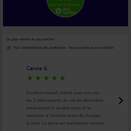
Plus de 210 000 avis
Du plus récent au plus ancien
Voir l'attestation de confiance - Avis soumis à un contrôle
help_outline
Carole G.
star_rate
star_rate
star_rate
star_rate
star_rate
Excellent travail réalisé avec soin par
keyboard_arrow_right
les 2 intervenants. Ils ont dû démontrer
entièrement le double store et le
remonter à l'endroit avant de changer
la toile. Le store est maintenant comme
neuf, parfaitement positionné et