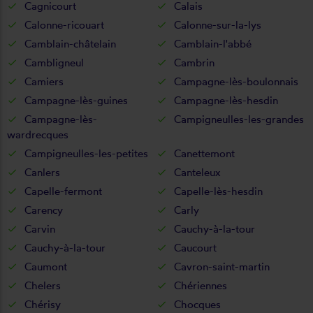
Cagnicourt
Calais
Calonne-ricouart
Calonne-sur-la-lys
Camblain-châtelain
Camblain-l'abbé
Cambligneul
Cambrin
Camiers
Campagne-lès-boulonnais
Campagne-lès-guines
Campagne-lès-hesdin
Campagne-lès-
Campigneulles-les-grandes
wardrecques
Campigneulles-les-petites
Canettemont
Canlers
Canteleux
Capelle-fermont
Capelle-lès-hesdin
Carency
Carly
Carvin
Cauchy-à-la-tour
Cauchy-à-la-tour
Caucourt
Caumont
Cavron-saint-martin
Chelers
Chériennes
Chérisy
Chocques