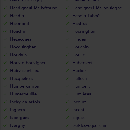
Hesdigneul-lès-béthune
Hesdigneul-lès-boulogne
Hesdin
Hesdin-l'abbé
Hesmond
Hestrus
Heuchin
Heuringhem
Hézecques
Hinges
Hocquinghen
Houchin
Houdain
Houlle
Houvin-houvigneul
Hubersent
Huby-saint-leu
Huclier
Hucqueliers
Hulluch
Humbercamps
Humbert
Humeroeuille
Humières
Inchy-en-artois
Incourt
Inghem
Inxent
Isbergues
Isques
Ivergny
Izel-lès-equerchin