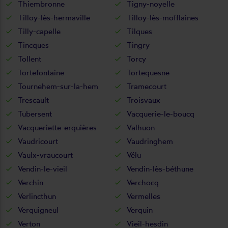
Thiembronne
Tigny-noyelle
Tilloy-lès-hermaville
Tilloy-lès-mofflaines
Tilly-capelle
Tilques
Tincques
Tingry
Tollent
Torcy
Tortefontaine
Tortequesne
Tournehem-sur-la-hem
Tramecourt
Trescault
Troisvaux
Tubersent
Vacquerie-le-boucq
Vacqueriette-erquières
Valhuon
Vaudricourt
Vaudringhem
Vaulx-vraucourt
Vélu
Vendin-le-vieil
Vendin-lès-béthune
Verchin
Verchocq
Verlincthun
Vermelles
Verquigneul
Verquin
Verton
Vieil-hesdin