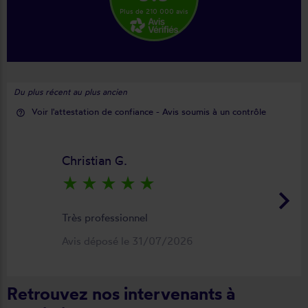
Plus de 210 000 avis
Du plus récent au plus ancien
Voir l'attestation de confiance - Avis soumis à un contrôle
help_outline
Christian G.
star_rate
star_rate
star_rate
star_rate
star_rate
keyboard_arrow_right
Très professionnel
Avis déposé le 31/07/2026
Retrouvez nos intervenants à