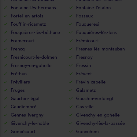
Fontaine-lès-hermans
Fontaine-l'etalon
Fortel-en-artois
Fosseux
Foufflin-ricametz
Fouquereuil
Fouquières-lès-béthune
Fouquières-lès-lens
Framecourt
Frémicourt
Frencq
Fresnes-lès-montauban
Fresnicourt-le-dolmen
Fresnoy
Fresnoy-en-gohelle
Fressin
Fréthun
Frévent
Frévillers
Frévin-capelle
Fruges
Galametz
Gauchin-légal
Gauchin-verloingt
Gaudiempré
Gavrelle
Gennes-ivergny
Givenchy-en-gohelle
Givenchy-le-noble
Givenchy-lès-la-bassée
Gomiécourt
Gonnehem