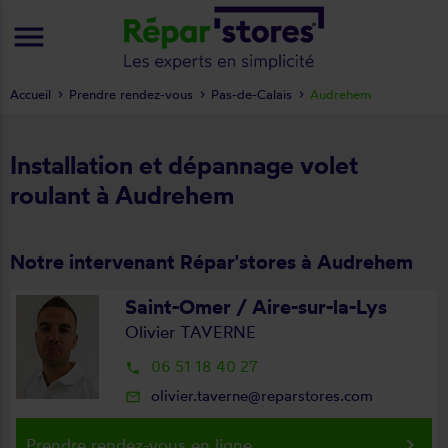
menu
Accueil
Prendre rendez-vous
Pas-de-Calais
Audrehem
Installation et dépannage volet
roulant à Audrehem
Notre intervenant Répar'stores à Audrehem
Saint-Omer / Aire-sur-la-Lys
Olivier TAVERNE
06 51 18 40 27
local_phone
olivier.taverne@reparstores.com
mail_outline
keyboard_arrow_right
Prendre rendez-vous en ligne