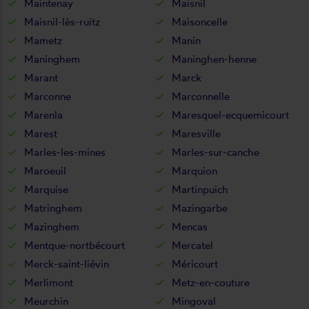
Maintenay
Maisnil
Maisnil-lès-ruitz
Maisoncelle
Mametz
Manin
Maninghem
Maninghen-henne
Marant
Marck
Marconne
Marconnelle
Marenla
Maresquel-ecquemicourt
Marest
Maresville
Marles-les-mines
Marles-sur-canche
Maroeuil
Marquion
Marquise
Martinpuich
Matringhem
Mazingarbe
Mazinghem
Mencas
Mentque-nortbécourt
Mercatel
Merck-saint-liévin
Méricourt
Merlimont
Metz-en-couture
Meurchin
Mingoval