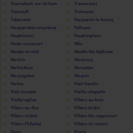
Tournehem-sur-la-hem
Tramecourt
Trescault
Troisvaux
Tubersent
Vacquerie-le-boucq
Vacqueriette-erquières
Valhuon
Vaudricourt
Vaudringhem
Vaulx-vraucourt
Vélu
Vendin-le-vieil
Vendin-lès-béthune
Verchin
Verchocq
Verlincthun
Vermelles
Verquigneul
Verquin
Verton
Vieil-hesdin
Vieil-moutier
Vieille-chapelle
Vieille-eglise
Villers-au-bois
Villers-au-flos
Villers-brûlin
Villers-châtel
Villers-lès-cagnicourt
Villers-l'hôpital
Villers-sir-simon
Vimy
Vincly