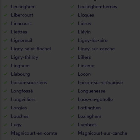
Leulinghem
Leulinghen-bernes
Libercourt
Licques
Liencourt
Lières
Liettres
Liévin
Lignereuil
Ligny-lès-aire
Ligny-saint-flochel
Ligny-sur-canche
Ligny-thilloy
Lillers
Linghem
Linzeux
Lisbourg
Locon
Loison-sous-lens
Loison-sur-créquoise
Longfossé
Longuenesse
Longvilliers
Loos-en-gohelle
Lorgies
Lottinghen
Louches
Lozinghem
Lugy
Lumbres
Magnicourt-en-comte
Magnicourt-sur-canche