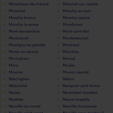
Moncheaux-lès-frévent
Monchel-sur-canche
Monchiet
Monchy-au-bois
Monchy-breton
Monchy-cayeux
Monchy-le-preux
Mondicourt
Mont-bernanchon
Mont-saint-éloi
Montcavrel
Montenescourt
Montigny-en-gohelle
Montreuil
Monts-en-ternois
Morchies
Moringhem
Morval
Mory
Moulle
Mouriez
Muncq-nieurlet
Nabringhen
Nédon
Nédonchel
Nempont-saint-firmin
Nesles
Neufchâtel-hardelot
Neulette
Neuve-chapelle
Neuville-au-cornet
Neuville-bourjonval
Neuville-saint-vaast
Neuville-sous-montreuil