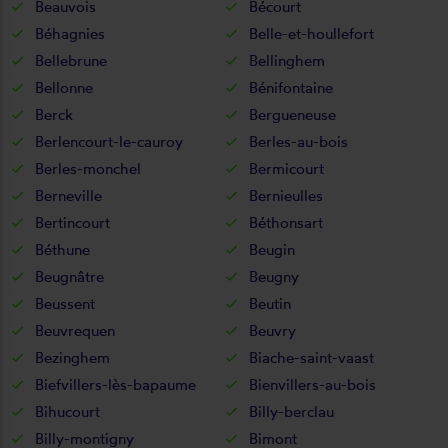
Beauvois
Bécourt
Béhagnies
Belle-et-houllefort
Bellebrune
Bellinghem
Bellonne
Bénifontaine
Berck
Bergueneuse
Berlencourt-le-cauroy
Berles-au-bois
Berles-monchel
Bermicourt
Berneville
Bernieulles
Bertincourt
Béthonsart
Béthune
Beugin
Beugnâtre
Beugny
Beussent
Beutin
Beuvrequen
Beuvry
Bezinghem
Biache-saint-vaast
Biefvillers-lès-bapaume
Bienvillers-au-bois
Bihucourt
Billy-berclau
Billy-montigny
Bimont