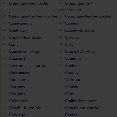
Campagne-lès-hesdin
Campagne-lès-
wardrecques
Campigneulles-les-grandes
Campigneulles-les-petites
Canettemont
Canlers
Canteleux
Capelle-fermont
Capelle-lès-hesdin
Carency
Carly
Carvin
Cauchy-à-la-tour
Cauchy-à-la-tour
Caucourt
Caumont
Cavron-saint-martin
Chelers
Chériennes
Chérisy
Chocques
Clairmarais
Clarques
Clenleu
Clerques
Cléty
Colembert
Colline-beaumont
Conchil-le-temple
Conchy-sur-canche
Condette
Contes