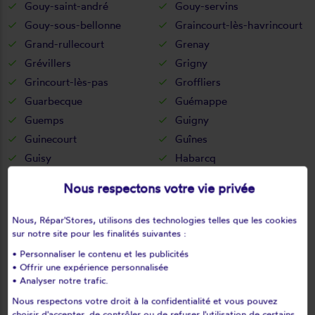
Gouy-saint-andré
Gouy-servins
Gouy-sous-bellonne
Graincourt-lès-havrincourt
Grand-rullecourt
Grenay
Grévillers
Grigny
Grincourt-lès-pas
Groffliers
Guarbecque
Guémappe
Guemps
Guigny
Guinecourt
Guînes
Guisy
Habarcq
Haillicourt
Haisnes
Nous respectons votre vie privée
Halinghen
Hallines
Ham-en-artois
Hamblain-les-prés
Nous, Répar'Stores, utilisons des technologies telles que les cookies
Hamelincourt
Hames-boucres
sur notre site pour les finalités suivantes :
Hannescamps
Haplincourt
• Personnaliser le contenu et les publicités
• Offrir une expérience personnalisée
Haravesnes
Hardinghen
• Analyser notre trafic.
Harnes
Haut-loquin
Nous respectons votre droit à la confidentialité et vous pouvez
Haute-avesnes
Hautecloque
choisir d'accepter, de contrôler ou de refuser l'utilisation de certains