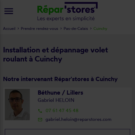
menu
Accueil
Prendre rendez-vous
Pas-de-Calais
Cuinchy
Installation et dépannage volet
roulant à Cuinchy
Notre intervenant Répar'stores à Cuinchy
Béthune / Lillers
Gabriel HELOIN
07 61 47 45 48
local_phone
gabriel.heloin@reparstores.com
mail_outline