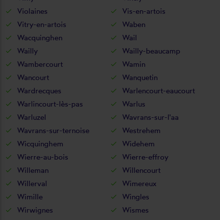
Violaines
Vis-en-artois
Vitry-en-artois
Waben
Wacquinghen
Wail
Wailly
Wailly-beaucamp
Wambercourt
Wamin
Wancourt
Wanquetin
Wardrecques
Warlencourt-eaucourt
Warlincourt-lès-pas
Warlus
Warluzel
Wavrans-sur-l'aa
Wavrans-sur-ternoise
Westrehem
Wicquinghem
Widehem
Wierre-au-bois
Wierre-effroy
Willeman
Willencourt
Willerval
Wimereux
Wimille
Wingles
Wirwignes
Wismes