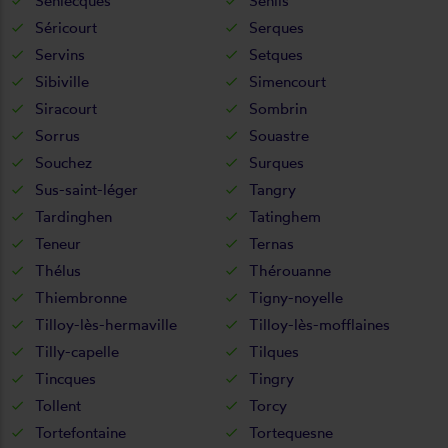
Senlecques
Senlis
Séricourt
Serques
Servins
Setques
Sibiville
Simencourt
Siracourt
Sombrin
Sorrus
Souastre
Souchez
Surques
Sus-saint-léger
Tangry
Tardinghen
Tatinghem
Teneur
Ternas
Thélus
Thérouanne
Thiembronne
Tigny-noyelle
Tilloy-lès-hermaville
Tilloy-lès-mofflaines
Tilly-capelle
Tilques
Tincques
Tingry
Tollent
Torcy
Tortefontaine
Tortequesne