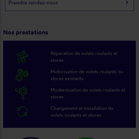
keyboard_arrow_right
Prendre rendez-vous
Nos prestations
Réparation de volets roulants et
stores
Motorisation de volets roulants ou
stores existants
Modernisation de volets roulants et
stores
Changement et installation de
volets roulants et stores