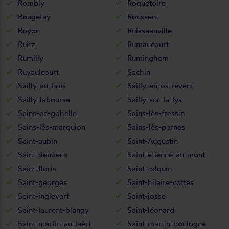
Rombly
Roquetoire
Rougefay
Roussent
Royon
Ruisseauville
Ruitz
Rumaucourt
Rumilly
Ruminghem
Ruyaulcourt
Sachin
Sailly-au-bois
Sailly-en-ostrevent
Sailly-labourse
Sailly-sur-la-lys
Sains-en-gohelle
Sains-lès-fressin
Sains-lès-marquion
Sains-lès-pernes
Saint-aubin
Saint-Augustin
Saint-denoeux
Saint-étienne-au-mont
Saint-floris
Saint-folquin
Saint-georges
Saint-hilaire-cottes
Saint-inglevert
Saint-josse
Saint-laurent-blangy
Saint-léonard
Saint-martin-au-laërt
Saint-martin-boulogne