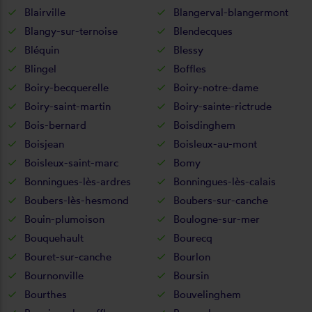
Blairville
Blangerval-blangermont
Blangy-sur-ternoise
Blendecques
Bléquin
Blessy
Blingel
Boffles
Boiry-becquerelle
Boiry-notre-dame
Boiry-saint-martin
Boiry-sainte-rictrude
Bois-bernard
Boisdinghem
Boisjean
Boisleux-au-mont
Boisleux-saint-marc
Bomy
Bonningues-lès-ardres
Bonningues-lès-calais
Boubers-lès-hesmond
Boubers-sur-canche
Bouin-plumoison
Boulogne-sur-mer
Bouquehault
Bourecq
Bouret-sur-canche
Bourlon
Bournonville
Boursin
Bourthes
Bouvelinghem