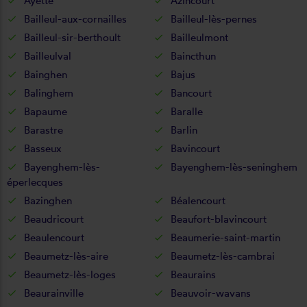
Ayette
Azincourt
Bailleul-aux-cornailles
Bailleul-lès-pernes
Bailleul-sir-berthoult
Bailleulmont
Bailleulval
Baincthun
Bainghen
Bajus
Balinghem
Bancourt
Bapaume
Baralle
Barastre
Barlin
Basseux
Bavincourt
Bayenghem-lès-
Bayenghem-lès-seninghem
éperlecques
Bazinghen
Béalencourt
Beaudricourt
Beaufort-blavincourt
Beaulencourt
Beaumerie-saint-martin
Beaumetz-lès-aire
Beaumetz-lès-cambrai
Beaumetz-lès-loges
Beaurains
Beaurainville
Beauvoir-wavans