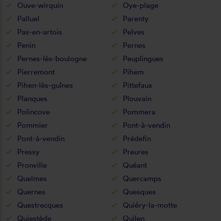
Ouve-wirquin
Oye-plage
Palluel
Parenty
Pas-en-artois
Pelves
Penin
Pernes
Pernes-lès-boulogne
Peuplingues
Pierremont
Pihem
Pihen-lès-guînes
Pittefaux
Planques
Plouvain
Polincove
Pommera
Pommier
Pont-à-vendin
Pont-à-vendin
Prédefin
Pressy
Preures
Pronville
Quéant
Quelmes
Quercamps
Quernes
Quesques
Questrecques
Quiéry-la-motte
Quiestède
Quilen