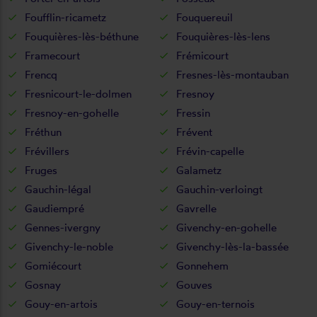
Foufflin-ricametz
Fouquereuil
Fouquières-lès-béthune
Fouquières-lès-lens
Framecourt
Frémicourt
Frencq
Fresnes-lès-montauban
Fresnicourt-le-dolmen
Fresnoy
Fresnoy-en-gohelle
Fressin
Fréthun
Frévent
Frévillers
Frévin-capelle
Fruges
Galametz
Gauchin-légal
Gauchin-verloingt
Gaudiempré
Gavrelle
Gennes-ivergny
Givenchy-en-gohelle
Givenchy-le-noble
Givenchy-lès-la-bassée
Gomiécourt
Gonnehem
Gosnay
Gouves
Gouy-en-artois
Gouy-en-ternois