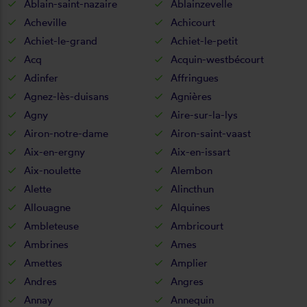
Ablain-saint-nazaire
Ablainzevelle
Acheville
Achicourt
Achiet-le-grand
Achiet-le-petit
Acq
Acquin-westbécourt
Adinfer
Affringues
Agnez-lès-duisans
Agnières
Agny
Aire-sur-la-lys
Airon-notre-dame
Airon-saint-vaast
Aix-en-ergny
Aix-en-issart
Aix-noulette
Alembon
Alette
Alincthun
Allouagne
Alquines
Ambleteuse
Ambricourt
Ambrines
Ames
Amettes
Amplier
Andres
Angres
Annay
Annequin