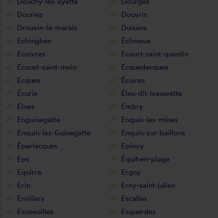
Douchy-lès-ayette
Dourges
Douriez
Douvrin
Drouvin-le-marais
Duisans
Echinghen
Éclimeux
Ecoivres
Ecourt-saint-quentin
Ecoust-saint-mein
Ecquedecques
Ecques
Écuires
Écurie
Éleu-dit-leauwette
Elnes
Embry
Enguinegatte
Enquin-les-mines
Enquin-lez-Guinegatte
Enquin-sur-baillons
Éperlecques
Epinoy
Eps
Équihen-plage
Equirre
Ergny
Erin
Erny-saint-julien
Ervillers
Escalles
Escoeuilles
Esquerdes