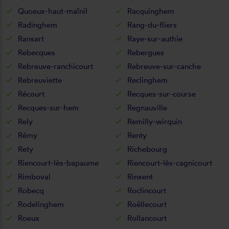
Quoeux-haut-maînil
Racquinghem
Radinghem
Rang-du-fliers
Ransart
Raye-sur-authie
Rebecques
Rebergues
Rebreuve-ranchicourt
Rebreuve-sur-canche
Rebreuviette
Reclinghem
Récourt
Recques-sur-course
Recques-sur-hem
Regnauville
Rely
Remilly-wirquin
Rémy
Renty
Rety
Richebourg
Riencourt-lès-bapaume
Riencourt-lès-cagnicourt
Rimboval
Rinxent
Robecq
Roclincourt
Rodelinghem
Roëllecourt
Roeux
Rollancourt