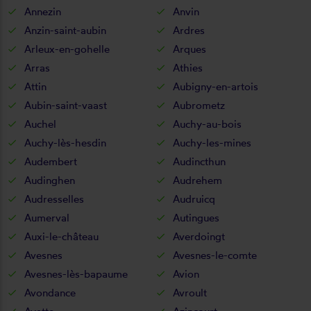
Annezin
Anvin
Anzin-saint-aubin
Ardres
Arleux-en-gohelle
Arques
Arras
Athies
Attin
Aubigny-en-artois
Aubin-saint-vaast
Aubrometz
Auchel
Auchy-au-bois
Auchy-lès-hesdin
Auchy-les-mines
Audembert
Audincthun
Audinghen
Audrehem
Audresselles
Audruicq
Aumerval
Autingues
Auxi-le-château
Averdoingt
Avesnes
Avesnes-le-comte
Avesnes-lès-bapaume
Avion
Avondance
Avroult