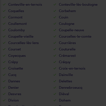
Conteville-en-ternois
Conteville-lès-boulogne
Coquelles
Corbehem
Cormont
Couin
Coullemont
Coulogne
Coulomby
Coupelle-neuve
Coupelle-vieille
Courcelles-le-comte
Courcelles-lès-lens
Courrières
Courset
Couturelle
Coyecques
Crémarest
Crépy
Créquy
Croisette
Croix-en-ternois
Cucq
Dainville
Dannes
Delettes
Denier
Dennebroeucq
Desvres
Diéval
Divion
Dohem