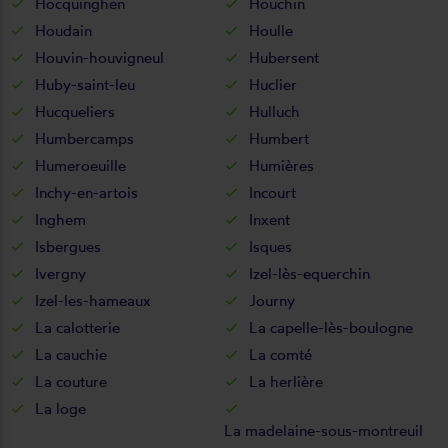
Hocquinghen
Houchin
Houdain
Houlle
Houvin-houvigneul
Hubersent
Huby-saint-leu
Huclier
Hucqueliers
Hulluch
Humbercamps
Humbert
Humeroeuille
Humières
Inchy-en-artois
Incourt
Inghem
Inxent
Isbergues
Isques
Ivergny
Izel-lès-equerchin
Izel-les-hameaux
Journy
La calotterie
La capelle-lès-boulogne
La cauchie
La comté
La couture
La herlière
La loge
La madelaine-sous-montreuil