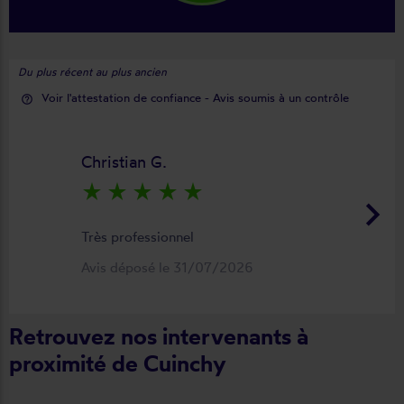
Du plus récent au plus ancien
Voir l'attestation de confiance - Avis soumis à un contrôle
help_outline
Christian G.
star_rate
star_rate
star_rate
star_rate
star_rate
keyboard_arrow_right
Très professionnel
Avis déposé le 31/07/2026
Retrouvez nos intervenants à
proximité de Cuinchy