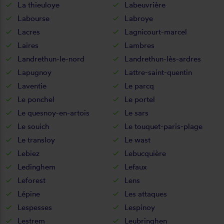
La thieuloye
Labeuvrière
Labourse
Labroye
Lacres
Lagnicourt-marcel
Laires
Lambres
Landrethun-le-nord
Landrethun-lès-ardres
Lapugnoy
Lattre-saint-quentin
Laventie
Le parcq
Le ponchel
Le portel
Le quesnoy-en-artois
Le sars
Le souich
Le touquet-paris-plage
Le transloy
Le wast
Lebiez
Lebucquière
Ledinghem
Lefaux
Leforest
Lens
Lépine
Les attaques
Lespesses
Lespinoy
Lestrem
Leubringhen