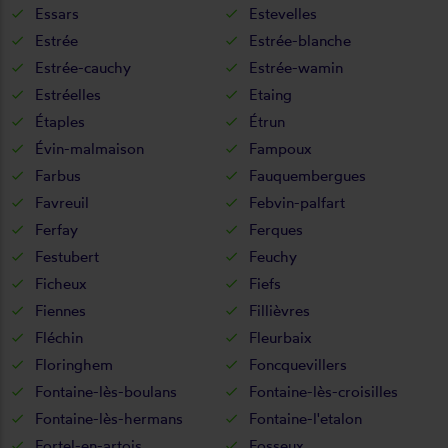
Essars
Estevelles
Estrée
Estrée-blanche
Estrée-cauchy
Estrée-wamin
Estréelles
Etaing
Étaples
Étrun
Évin-malmaison
Fampoux
Farbus
Fauquembergues
Favreuil
Febvin-palfart
Ferfay
Ferques
Festubert
Feuchy
Ficheux
Fiefs
Fiennes
Fillièvres
Fléchin
Fleurbaix
Floringhem
Foncquevillers
Fontaine-lès-boulans
Fontaine-lès-croisilles
Fontaine-lès-hermans
Fontaine-l'etalon
Fortel-en-artois
Fosseux