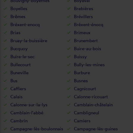
Bouvigny-boyeffles
Boyaval
Boyelles
Brebières
Brêmes
Brévillers
Bréxent-enocq
Bréxent-énocq
Brias
Brimeux
Bruay-la-buissière
Brunembert
Bucquoy
Buire-au-bois
Buire-le-sec
Buissy
Bullecourt
Bully-les-mines
Buneville
Burbure
Bus
Busnes
Caffiers
Cagnicourt
Calais
Calonne-ricouart
Calonne-sur-la-lys
Camblain-châtelain
Camblain-l'abbé
Cambligneul
Cambrin
Camiers
Campagne-lès-boulonnais
Campagne-lès-guines