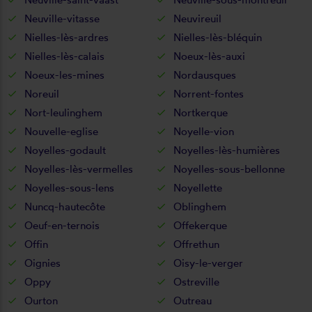
Neuville-vitasse
Neuvireuil
Nielles-lès-ardres
Nielles-lès-bléquin
Nielles-lès-calais
Noeux-lès-auxi
Noeux-les-mines
Nordausques
Noreuil
Norrent-fontes
Nort-leulinghem
Nortkerque
Nouvelle-eglise
Noyelle-vion
Noyelles-godault
Noyelles-lès-humières
Noyelles-lès-vermelles
Noyelles-sous-bellonne
Noyelles-sous-lens
Noyellette
Nuncq-hautecôte
Oblinghem
Oeuf-en-ternois
Offekerque
Offin
Offrethun
Oignies
Oisy-le-verger
Oppy
Ostreville
Ourton
Outreau