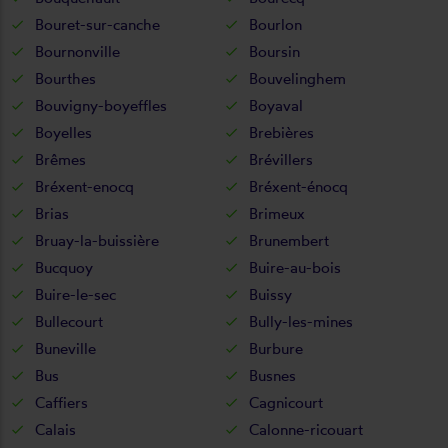
Bouret-sur-canche
Bourlon
Bournonville
Boursin
Bourthes
Bouvelinghem
Bouvigny-boyeffles
Boyaval
Boyelles
Brebières
Brêmes
Brévillers
Bréxent-enocq
Bréxent-énocq
Brias
Brimeux
Bruay-la-buissière
Brunembert
Bucquoy
Buire-au-bois
Buire-le-sec
Buissy
Bullecourt
Bully-les-mines
Buneville
Burbure
Bus
Busnes
Caffiers
Cagnicourt
Calais
Calonne-ricouart