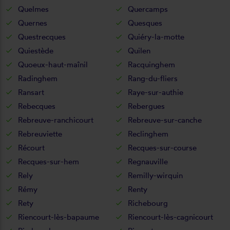
Quelmes
Quercamps
Quernes
Quesques
Questrecques
Quiéry-la-motte
Quiestède
Quilen
Quoeux-haut-maînil
Racquinghem
Radinghem
Rang-du-fliers
Ransart
Raye-sur-authie
Rebecques
Rebergues
Rebreuve-ranchicourt
Rebreuve-sur-canche
Rebreuviette
Reclinghem
Récourt
Recques-sur-course
Recques-sur-hem
Regnauville
Rely
Remilly-wirquin
Rémy
Renty
Rety
Richebourg
Riencourt-lès-bapaume
Riencourt-lès-cagnicourt