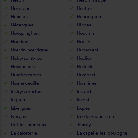
Hesmond
Hestrus
Heuchin
Heuringhem
Hézecques
Hinges
Hocquinghen
Houchin
Houdain
Houlle
Houvin-houvigneul
Hubersent
Huby-saint-leu
Huclier
Hucqueliers
Hulluch
Humbercamps
Humbert
Humeroeuille
Humières
Inchy-en-artois
Incourt
Inghem
Inxent
Isbergues
Isques
Ivergny
Izel-lès-equerchin
Izel-les-hameaux
Journy
La calotterie
La capelle-lès-boulogne