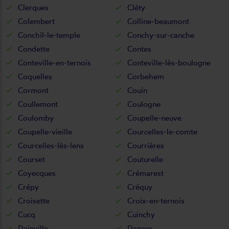
Clerques
Cléty
Colembert
Colline-beaumont
Conchil-le-temple
Conchy-sur-canche
Condette
Contes
Conteville-en-ternois
Conteville-lès-boulogne
Coquelles
Corbehem
Cormont
Couin
Coullemont
Coulogne
Coulomby
Coupelle-neuve
Coupelle-vieille
Courcelles-le-comte
Courcelles-lès-lens
Courrières
Courset
Couturelle
Coyecques
Crémarest
Crépy
Créquy
Croisette
Croix-en-ternois
Cucq
Cuinchy
Dainville
Dannes