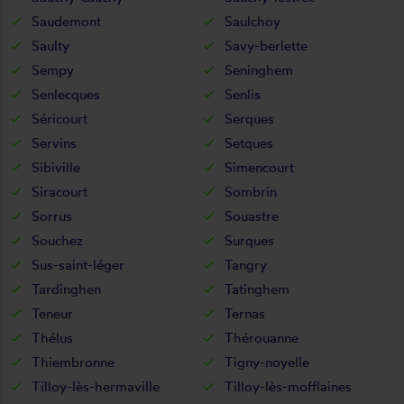
Saudemont
Saulchoy
Saulty
Savy-berlette
Sempy
Seninghem
Senlecques
Senlis
Séricourt
Serques
Servins
Setques
Sibiville
Simencourt
Siracourt
Sombrin
Sorrus
Souastre
Souchez
Surques
Sus-saint-léger
Tangry
Tardinghen
Tatinghem
Teneur
Ternas
Thélus
Thérouanne
Thiembronne
Tigny-noyelle
Tilloy-lès-hermaville
Tilloy-lès-mofflaines