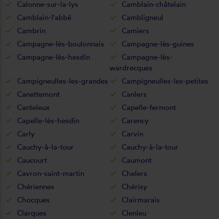
Calonne-sur-la-lys
Camblain-châtelain
Camblain-l'abbé
Cambligneul
Cambrin
Camiers
Campagne-lès-boulonnais
Campagne-lès-guines
Campagne-lès-hesdin
Campagne-lès-
wardrecques
Campigneulles-les-grandes
Campigneulles-les-petites
Canettemont
Canlers
Canteleux
Capelle-fermont
Capelle-lès-hesdin
Carency
Carly
Carvin
Cauchy-à-la-tour
Cauchy-à-la-tour
Caucourt
Caumont
Cavron-saint-martin
Chelers
Chériennes
Chérisy
Chocques
Clairmarais
Clarques
Clenleu