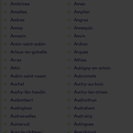
Ambrines
Ames
Amettes
Amplier
Andres
Angres
Annay
Annequin
Annezin
Anvin
Anzin-saint-aubin
Ardres
Arleux-en-gohelle
Arques
Arras
Athies
Attin
Aubigny-en-artois
Aubin-saint-vaast
Aubrometz
Auchel
Auchy-au-bois
Auchy-lès-hesdin
Auchy-les-mines
Audembert
Audincthun
Audinghen
Audrehem
Audresselles
Audruicq
Aumerval
Autingues
Auxi-le-château
Averdoingt