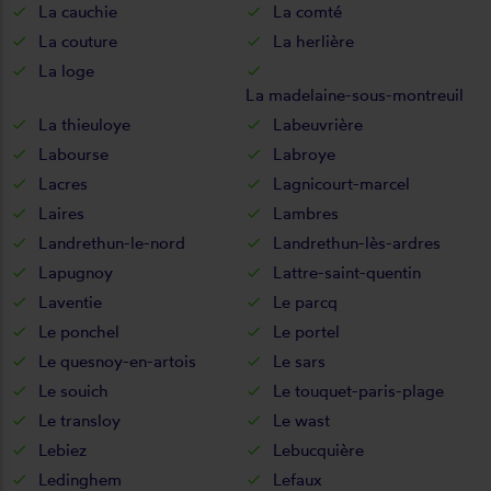
La cauchie
La comté
La couture
La herlière
La loge
La madelaine-sous-montreuil
La thieuloye
Labeuvrière
Labourse
Labroye
Lacres
Lagnicourt-marcel
Laires
Lambres
Landrethun-le-nord
Landrethun-lès-ardres
Lapugnoy
Lattre-saint-quentin
Laventie
Le parcq
Le ponchel
Le portel
Le quesnoy-en-artois
Le sars
Le souich
Le touquet-paris-plage
Le transloy
Le wast
Lebiez
Lebucquière
Ledinghem
Lefaux