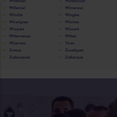
Willeman
Willencourt
Willerval
Wimereux
Wimille
Wingles
Wirwignes
Wismes
Wisques
Wissant
Witternesse
Wittes
Wizernes
Ytres
Zoteux
Zouafques
Zudausques
Zutkerque