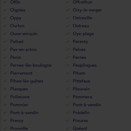
Offin
Offrethun
Oignies
Oisy-le-verger
Oppy
Ostreville
Ourton
Outreau
Ouve-wirquin
Oye-plage
Palluel
Parenty
Pas-en-artois
Pelves
Penin
Pernes
Pernes-lès-boulogne
Peuplingues
Pierremont
Pihem
Pihen-lès-guînes
Pittefaux
Planques
Plouvain
Polincove
Pommera
Pommier
Pont-à-vendin
Pont-à-vendin
Prédefin
Pressy
Preures
Pronville
Quéant