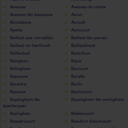
Avesnes
Avesnes-le-comte
Avesnes-lès-bapaume
Avion
Avondance
Avroult
Ayette
Azincourt
Bailleul-aux-cornailles
Bailleul-lès-pernes
Bailleul-sir-berthoult
Bailleulmont
Bailleulval
Baincthun
Bainghen
Bajus
Balinghem
Bancourt
Bapaume
Baralle
Barastre
Barlin
Basseux
Bavincourt
Bayenghem-lès-
Bayenghem-lès-seninghem
éperlecques
Bazinghen
Béalencourt
Beaudricourt
Beaufort-blavincourt