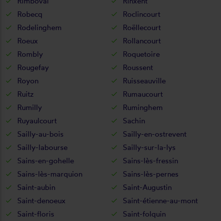
Rimboval
Rinxent
Robecq
Roclincourt
Rodelinghem
Roëllecourt
Roeux
Rollancourt
Rombly
Roquetoire
Rougefay
Roussent
Royon
Ruisseauville
Ruitz
Rumaucourt
Rumilly
Ruminghem
Ruyaulcourt
Sachin
Sailly-au-bois
Sailly-en-ostrevent
Sailly-labourse
Sailly-sur-la-lys
Sains-en-gohelle
Sains-lès-fressin
Sains-lès-marquion
Sains-lès-pernes
Saint-aubin
Saint-Augustin
Saint-denoeux
Saint-étienne-au-mont
Saint-floris
Saint-folquin