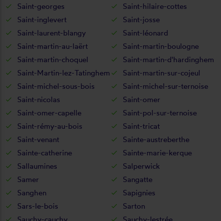
Saint-georges
Saint-hilaire-cottes
Saint-inglevert
Saint-josse
Saint-laurent-blangy
Saint-léonard
Saint-martin-au-laërt
Saint-martin-boulogne
Saint-martin-choquel
Saint-martin-d'hardinghem
Saint-Martin-lez-Tatinghem
Saint-martin-sur-cojeul
Saint-michel-sous-bois
Saint-michel-sur-ternoise
Saint-nicolas
Saint-omer
Saint-omer-capelle
Saint-pol-sur-ternoise
Saint-rémy-au-bois
Saint-tricat
Saint-venant
Sainte-austreberthe
Sainte-catherine
Sainte-marie-kerque
Sallaumines
Salperwick
Samer
Sangatte
Sanghen
Sapignies
Sars-le-bois
Sarton
Sauchy-cauchy
Sauchy-lestrée