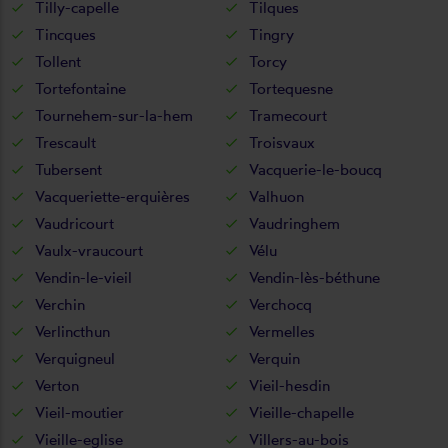
Tilly-capelle
Tilques
Tincques
Tingry
Tollent
Torcy
Tortefontaine
Tortequesne
Tournehem-sur-la-hem
Tramecourt
Trescault
Troisvaux
Tubersent
Vacquerie-le-boucq
Vacqueriette-erquières
Valhuon
Vaudricourt
Vaudringhem
Vaulx-vraucourt
Vélu
Vendin-le-vieil
Vendin-lès-béthune
Verchin
Verchocq
Verlincthun
Vermelles
Verquigneul
Verquin
Verton
Vieil-hesdin
Vieil-moutier
Vieille-chapelle
Vieille-eglise
Villers-au-bois