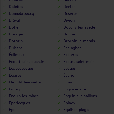
Delettes
Denier
Dennebroeucq
Desvres
Diéval
Divion
Dohem
Douchy-lès-ayette
Dourges
Douriez
Douvrin
Drouvin-le-marais
Duisans
Echinghen
Éclimeux
Ecoivres
Ecourt-saint-quentin
Ecoust-saint-mein
Ecquedecques
Ecques
Écuires
Écurie
Éleu-dit-leauwette
Elnes
Embry
Enguinegatte
Enquin-les-mines
Enquin-sur-baillons
Éperlecques
Epinoy
Eps
Équihen-plage