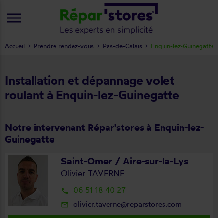
menu
Accueil
Prendre rendez-vous
Pas-de-Calais
Enquin-lez-Guinegatte
Installation et dépannage volet
roulant à Enquin-lez-Guinegatte
Notre intervenant Répar'stores à Enquin-lez-
Guinegatte
Saint-Omer / Aire-sur-la-Lys
Olivier TAVERNE
06 51 18 40 27
local_phone
olivier.taverne@reparstores.com
mail_outline