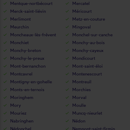
Mentque-nortbécourt
Mercatel
Merck-saint-liévin
Méricourt
Merlimont
Metz-en-couture
Meurchin
Mingoval
Moncheaux-lès-frévent
Monchel-sur-canche
Monchiet
Monchy-au-bois
Monchy-breton
Monchy-cayeux
Monchy-le-preux
Mondicourt
Mont-bernanchon
Mont-saint-éloi
Montcavrel
Montenescourt
Montigny-en-gohelle
Montreuil
Monts-en-ternois
Morchies
Moringhem
Morval
Mory
Moulle
Mouriez
Muncq-nieurlet
Nabringhen
Nédon
Nédonchel
Nempont-saint-firmin