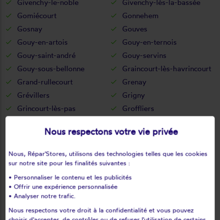
Givenchy-le-noble
Givenchy-lès-la-bassée
Gomiécourt
Gonnehem
Gosnay
Gouves
Gouy-en-artois
Gouy-en-ternois
Gouy-saint-andré
Gouy-servins
Gouy-sous-bellonne
Graincourt-lès-havrincourt
Grand-rullecourt
Grenay
Grévillers
Grigny
Grincourt-lès-pas
Groffliers
Guarbecque
Guémappe
Nous respectons votre vie privée
Guemps
Guigny
Guinecourt
Guînes
Nous, Répar'Stores, utilisons des technologies telles que les cookies
Guisy
Habarcq
sur notre site pour les finalités suivantes :
Haillicourt
Haisnes
• Personnaliser le contenu et les publicités
• Offrir une expérience personnalisée
Halinghen
Hallines
• Analyser notre trafic.
Ham-en-artois
Hamblain-les-prés
Nous respectons votre droit à la confidentialité et vous pouvez
Hamelincourt
Hames-boucres
choisir d'accepter, de contrôler ou de refuser l'utilisation de certains