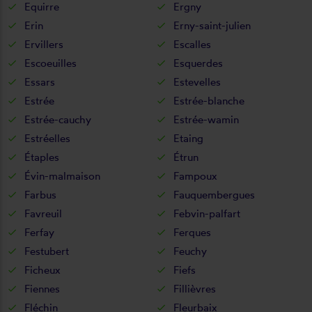
Equirre
Ergny
Erin
Erny-saint-julien
Ervillers
Escalles
Escoeuilles
Esquerdes
Essars
Estevelles
Estrée
Estrée-blanche
Estrée-cauchy
Estrée-wamin
Estréelles
Etaing
Étaples
Étrun
Évin-malmaison
Fampoux
Farbus
Fauquembergues
Favreuil
Febvin-palfart
Ferfay
Ferques
Festubert
Feuchy
Ficheux
Fiefs
Fiennes
Fillièvres
Fléchin
Fleurbaix