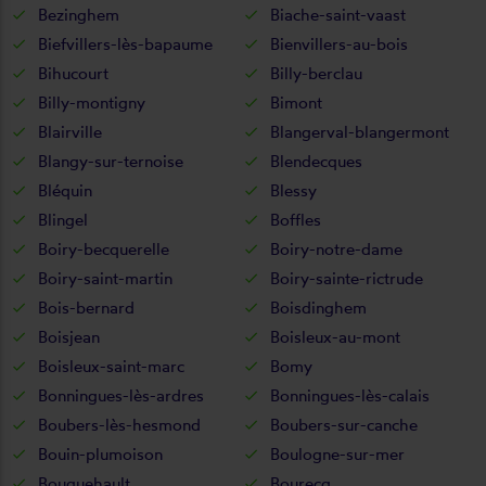
Bezinghem
Biache-saint-vaast
Biefvillers-lès-bapaume
Bienvillers-au-bois
Bihucourt
Billy-berclau
Billy-montigny
Bimont
Blairville
Blangerval-blangermont
Blangy-sur-ternoise
Blendecques
Bléquin
Blessy
Blingel
Boffles
Boiry-becquerelle
Boiry-notre-dame
Boiry-saint-martin
Boiry-sainte-rictrude
Bois-bernard
Boisdinghem
Boisjean
Boisleux-au-mont
Boisleux-saint-marc
Bomy
Bonningues-lès-ardres
Bonningues-lès-calais
Boubers-lès-hesmond
Boubers-sur-canche
Bouin-plumoison
Boulogne-sur-mer
Bouquehault
Bourecq