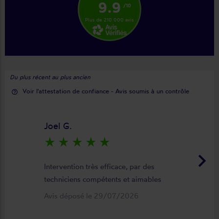
9.9
/10
Plus de 210 000 avis
Du plus récent au plus ancien
Voir l'attestation de confiance - Avis soumis à un contrôle
help_outline
Joel G.
star_rate
star_rate
star_rate
star_rate
star_rate
keyboard_arrow_right
Intervention très efficace, par des
techniciens compétents et aimables
Avis déposé le 29/07/2026