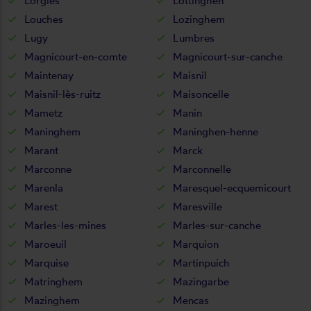
Lorgies
Lottinghen
Louches
Lozinghem
Lugy
Lumbres
Magnicourt-en-comte
Magnicourt-sur-canche
Maintenay
Maisnil
Maisnil-lès-ruitz
Maisoncelle
Mametz
Manin
Maninghem
Maninghen-henne
Marant
Marck
Marconne
Marconnelle
Marenla
Maresquel-ecquemicourt
Marest
Maresville
Marles-les-mines
Marles-sur-canche
Maroeuil
Marquion
Marquise
Martinpuich
Matringhem
Mazingarbe
Mazinghem
Mencas