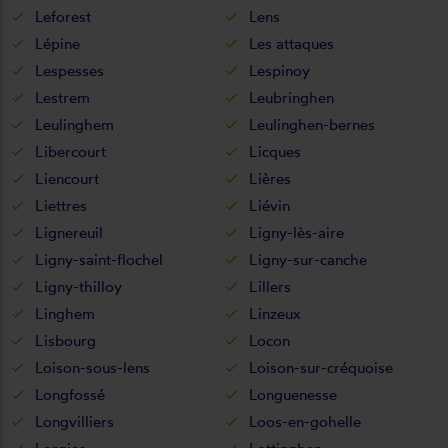
Leforest
Lens
Lépine
Les attaques
Lespesses
Lespinoy
Lestrem
Leubringhen
Leulinghem
Leulinghen-bernes
Libercourt
Licques
Liencourt
Lières
Liettres
Liévin
Lignereuil
Ligny-lès-aire
Ligny-saint-flochel
Ligny-sur-canche
Ligny-thilloy
Lillers
Linghem
Linzeux
Lisbourg
Locon
Loison-sous-lens
Loison-sur-créquoise
Longfossé
Longuenesse
Longvilliers
Loos-en-gohelle