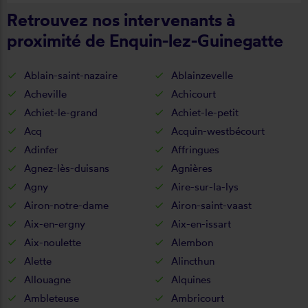
Retrouvez nos intervenants à
proximité de Enquin-lez-Guinegatte
Ablain-saint-nazaire
Ablainzevelle
Acheville
Achicourt
Achiet-le-grand
Achiet-le-petit
Acq
Acquin-westbécourt
Adinfer
Affringues
Agnez-lès-duisans
Agnières
Agny
Aire-sur-la-lys
Airon-notre-dame
Airon-saint-vaast
Aix-en-ergny
Aix-en-issart
Aix-noulette
Alembon
Alette
Alincthun
Allouagne
Alquines
Ambleteuse
Ambricourt