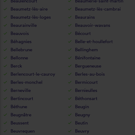
Beaulencourt
Beaumerie-saint-martin
Beaumetz-lès-aire
Beaumetz-lès-cambrai
Beaumetz-lès-loges
Beaurains
Beaurainville
Beauvoir-wavans
Beauvois
Bécourt
Béhagnies
Belle-et-houllefort
Bellebrune
Bellinghem
Bellonne
Bénifontaine
Berck
Bergueneuse
Berlencourt-le-cauroy
Berles-au-bois
Berles-monchel
Bermicourt
Berneville
Bernieulles
Bertincourt
Béthonsart
Béthune
Beugin
Beugnâtre
Beugny
Beussent
Beutin
Beuvrequen
Beuvry