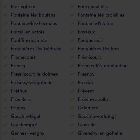
Floringhem
Foncquevillers
Fontaine-lès-boulans
Fontaine-lès-croisilles
Fontaine-lès-hermans
Fontaine-l'etalon
Fortel-en-artois
Fosseux
Foufflin-ricametz
Fouquereuil
Fouquières-lès-béthune
Fouquières-lès-lens
Framecourt
Frémicourt
Frencq
Fresnes-lès-montauban
Fresnicourt-le-dolmen
Fresnoy
Fresnoy-en-gohelle
Fressin
Fréthun
Frévent
Frévillers
Frévin-capelle
Fruges
Galametz
Gauchin-légal
Gauchin-verloingt
Gaudiempré
Gavrelle
Gennes-ivergny
Givenchy-en-gohelle