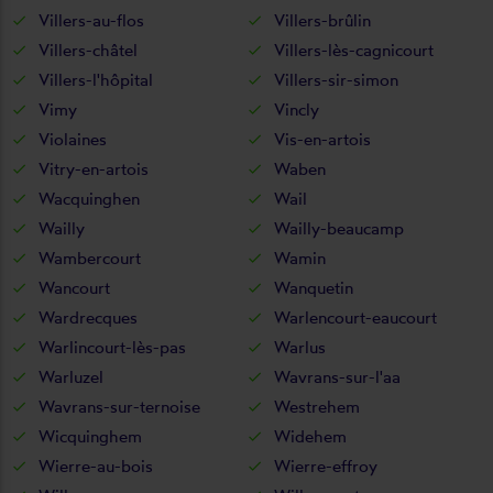
Villers-au-flos
Villers-brûlin
Villers-châtel
Villers-lès-cagnicourt
Villers-l'hôpital
Villers-sir-simon
Vimy
Vincly
Violaines
Vis-en-artois
Vitry-en-artois
Waben
Wacquinghen
Wail
Wailly
Wailly-beaucamp
Wambercourt
Wamin
Wancourt
Wanquetin
Wardrecques
Warlencourt-eaucourt
Warlincourt-lès-pas
Warlus
Warluzel
Wavrans-sur-l'aa
Wavrans-sur-ternoise
Westrehem
Wicquinghem
Widehem
Wierre-au-bois
Wierre-effroy