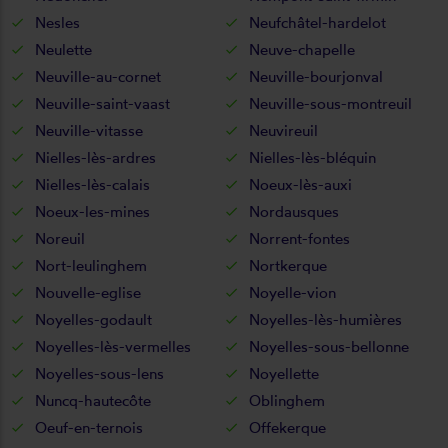
Nesles
Neufchâtel-hardelot
Neulette
Neuve-chapelle
Neuville-au-cornet
Neuville-bourjonval
Neuville-saint-vaast
Neuville-sous-montreuil
Neuville-vitasse
Neuvireuil
Nielles-lès-ardres
Nielles-lès-bléquin
Nielles-lès-calais
Noeux-lès-auxi
Noeux-les-mines
Nordausques
Noreuil
Norrent-fontes
Nort-leulinghem
Nortkerque
Nouvelle-eglise
Noyelle-vion
Noyelles-godault
Noyelles-lès-humières
Noyelles-lès-vermelles
Noyelles-sous-bellonne
Noyelles-sous-lens
Noyellette
Nuncq-hautecôte
Oblinghem
Oeuf-en-ternois
Offekerque