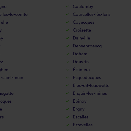
gne
Coulomby
lles-le-comte
Courcelles-lès-lens
elle
Coyecques
y
Croisette
hy
Dainville
r
Dennebroeucq
n
Dohem
ez
Douvrin
ghen
Éclimeux
-saint-mein
Ecquedecques
Éleu-dit-leauwette
negatte
Enquin-les-mines
ecques
Epinoy
e
Ergny
ers
Escalles
s
Estevelles