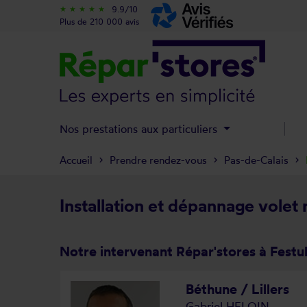
9.9/10
star_rate
star_rate
star_rate
star_rate
star_rate
Plus de 210 000 avis
Nos prestations aux particuliers
Accueil
Prendre rendez-vous
Pas-de-Calais
Installation et dépannage volet 
Notre intervenant Répar'stores à Festu
Béthune / Lillers
Gabriel HELOIN