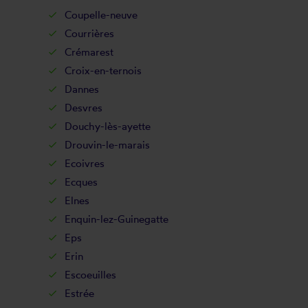
Coupelle-neuve
Courrières
Crémarest
Croix-en-ternois
Dannes
Desvres
Douchy-lès-ayette
Drouvin-le-marais
Ecoivres
Ecques
Elnes
Enquin-lez-Guinegatte
Eps
Erin
Escoeuilles
Estrée