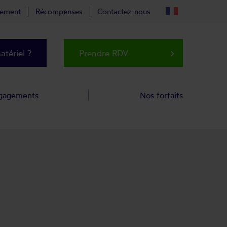
tement
Récompenses
Contactez-nous
tériel ?
Prendre RDV
keyboard_arrow_right
gagements
Nos forfaits