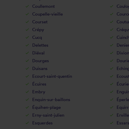
Coullemont
Coulo
Coupelle-vieille
Cource
Courset
Coutur
Crépy
Créqu
Cucq
Cuinc
Delettes
Denie
Diéval
Divio
Dourges
Douri
Duisans
Echin
Ecourt-saint-quentin
Ecoust
Écuires
Écurie
Embry
Engui
Enquin-sur-baillons
Éperl
Équihen-plage
Equirr
Erny-saint-julien
Ervill
Esquerdes
Essar