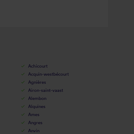
Achicourt
Acquin-westbécourt
Agnières
Airon-saint-vaast
Alembon
Alquines
Ames
Angres
Anvin