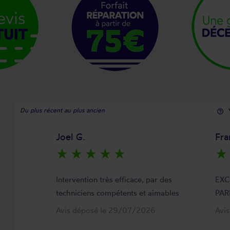
Du plus récent au plus ancien
help_outline
Joel G.
Fra
star_rate
star_rate
star_rate
star_rate
star_rate
star_rate
Intervention très efficace, par des
EXC
techniciens compétents et aimables
PAR
Avis déposé le 29/07/2026
Avi