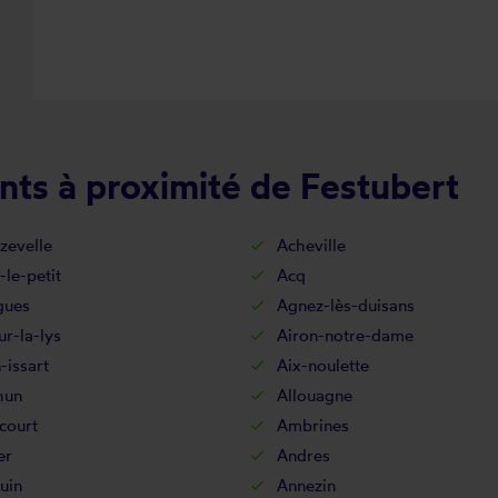
nts à proximité de Festubert
zevelle
Acheville
-le-petit
Acq
gues
Agnez-lès-duisans
ur-la-lys
Airon-notre-dame
-issart
Aix-noulette
hun
Allouagne
court
Ambrines
er
Andres
uin
Annezin