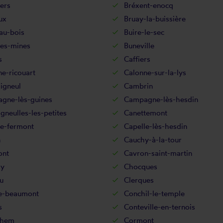
lers
Bréxent-enocq
ux
Bruay-la-buissière
au-bois
Buire-le-sec
les-mines
Buneville
s
Caffiers
e-ricouart
Calonne-sur-la-lys
igneul
Cambrin
gne-lès-guines
Campagne-lès-hesdin
neulles-les-petites
Canettemont
le-fermont
Capelle-lès-hesdin
n
Cauchy-à-la-tour
ont
Cavron-saint-martin
sy
Chocques
u
Clerques
ne-beaumont
Conchil-le-temple
s
Conteville-en-ternois
ehem
Cormont