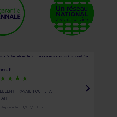
Voir l'attestation de confiance - Avis soumis à un contrôle
ncis P.
star_rate
star_rate
star_rate
star_rate
keyboard_arrow_right
ELLENT TRAVAIL.TOUT ETAIT
FAIT.
s déposé le 29/07/2026