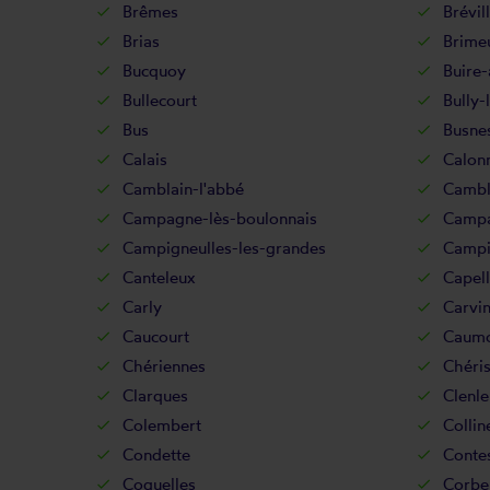
Brêmes
Brévil
Brias
Brime
Bucquoy
Buire-
Bullecourt
Bully-
Bus
Busne
Calais
Calonn
Camblain-l'abbé
Cambl
Campagne-lès-boulonnais
Campa
Campigneulles-les-grandes
Campig
Canteleux
Capel
Carly
Carvi
Caucourt
Caum
Chériennes
Chéri
Clarques
Clenle
Colembert
Colli
Condette
Conte
Coquelles
Corb