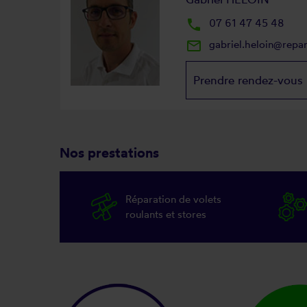
local_phone
07 61 47 45 48
mail_outline
gabriel.heloin@repa
Prendre rendez-vous
Nos prestations
Réparation de volets
roulants et stores