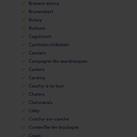
Bréxent-énocq
Brunembert
Buissy
Burbure
Cagnicourt
Camblain-châtelain
Camiers
Campagne-lès-wardrecques
Canlers
Carency
Cauchy-à-la-tour
Chelers
Clairmarais
Cléty
Conchy-sur-canche
Conteville-lès-boulogne
Couin