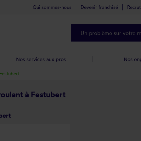
Qui sommes-nous
Devenir franchisé
Recru
Un problème sur votre ma
Nos services aux pros
Nos en
Festubert
roulant à Festubert
bert