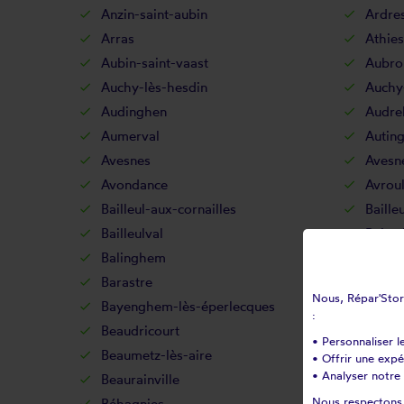
Anzin-saint-aubin
Ardre
Arras
Athies
Aubin-saint-vaast
Aubro
Auchy-lès-hesdin
Auchy
Audinghen
Audr
Aumerval
Autin
Avesnes
Avesn
Avondance
Avroul
Bailleul-aux-cornailles
Baille
Bailleulval
Bainc
Balinghem
Banco
Barastre
Barlin
Nous, Répar'Store
Bayenghem-lès-éperlecques
Bayen
:
Beaudricourt
Beaufo
• Personnaliser l
Beaumetz-lès-aire
Beaum
• Offrir une exp
• Analyser notre 
Beaurainville
Beauv
Nous respectons v
Béhagnies
Belle-