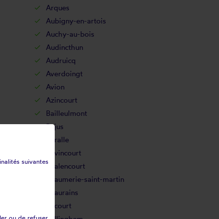
Arques
Aubigny-en-artois
Auchy-au-bois
Audincthun
Audruicq
Averdoingt
Avion
Azincourt
Bailleulmont
Bajus
Baralle
Bavincourt
inalités suivantes
Béalencourt
Beaumerie-saint-martin
Beaurains
Bécourt
ler ou de refuser
Bellinghem