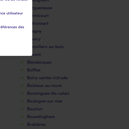
Bergueneuse
ce utilisateur
Bermicourt
Béthonsart
références des
Beugny
Beuvry
Bienvillers-au-bois
Bimont
Blendecques
Boffles
Boiry-sainte-rictrude
Boisleux-au-mont
Bonningues-lès-calais
Boulogne-sur-mer
Bourlon
Bouvelinghem
Brebières