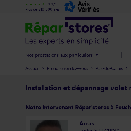
9.9/10
star_rate
star_rate
star_rate
star_rate
star_rate
Plus de 210 000 avis
Nos prestations aux particuliers
Accueil
Prendre rendez-vous
Pas-de-Calais
Installation et dépannage volet
Notre intervenant Répar'stores à Feuc
Arras
Ludovic LECROIX