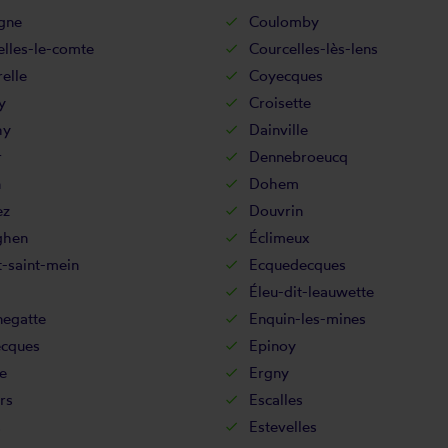
gne
Coulomby
lles-le-comte
Courcelles-lès-lens
elle
Coyecques
y
Croisette
hy
Dainville
r
Dennebroeucq
n
Dohem
ez
Douvrin
ghen
Éclimeux
-saint-mein
Ecquedecques
Éleu-dit-leauwette
negatte
Enquin-les-mines
ecques
Epinoy
e
Ergny
ers
Escalles
s
Estevelles