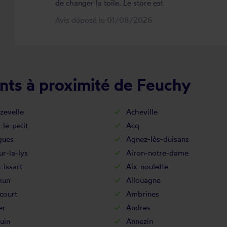
de changer la toile. Le store est
maintenant comme neuf, parfaitement
Avis déposé le 01/08/2026
positionné et fonctionnel. Je
recommande vivement cette
entreprise.
nts à proximité de Feuchy
zevelle
Acheville
-le-petit
Acq
gues
Agnez-lès-duisans
ur-la-lys
Airon-notre-dame
-issart
Aix-noulette
hun
Allouagne
court
Ambrines
er
Andres
uin
Annezin