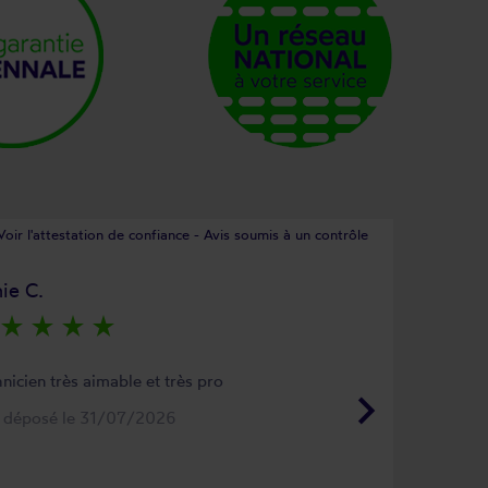
Voir l'attestation de confiance - Avis soumis à un contrôle
ie C.
star_rate
star_rate
star_rate
star_rate
nicien très aimable et très pro
keyboard_arrow_right
s déposé le 31/07/2026