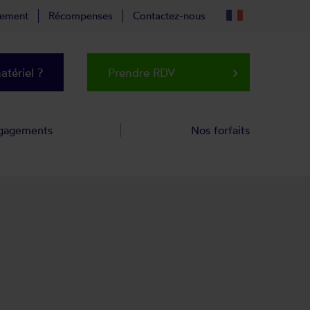
tement
Récompenses
Contactez-nous
tériel ?
Prendre RDV
keyboard_arrow_right
gagements
Nos forfaits