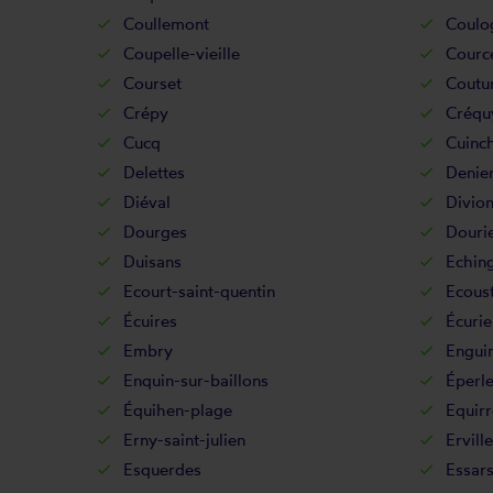
Coullemont
Coulo
Coupelle-vieille
Cource
Courset
Coutur
Crépy
Créqu
Cucq
Cuinc
Delettes
Denie
Diéval
Divio
Dourges
Douri
Duisans
Echin
Ecourt-saint-quentin
Ecoust
Écuires
Écurie
Embry
Engui
Enquin-sur-baillons
Éperl
Équihen-plage
Equirr
Erny-saint-julien
Ervill
Esquerdes
Essar