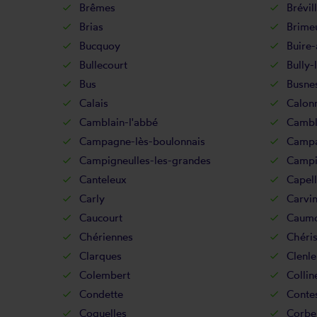
Brêmes
Brévil
Brias
Brime
Bucquoy
Buire-
Bullecourt
Bully-
Bus
Busne
Calais
Calonn
Camblain-l'abbé
Cambl
Campagne-lès-boulonnais
Campa
Campigneulles-les-grandes
Campig
Canteleux
Capel
Carly
Carvi
Caucourt
Caum
Chériennes
Chéri
Clarques
Clenle
Colembert
Colli
Condette
Conte
Coquelles
Corb