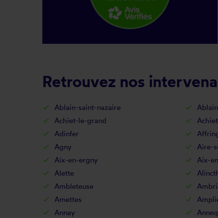
Retrouvez nos intervena
Ablain-saint-nazaire
Ablain
Achiet-le-grand
Achiet
Adinfer
Affrin
Agny
Aire-s
Aix-en-ergny
Aix-en
Alette
Alinct
Ambleteuse
Ambri
Amettes
Ampli
Annay
Anneq