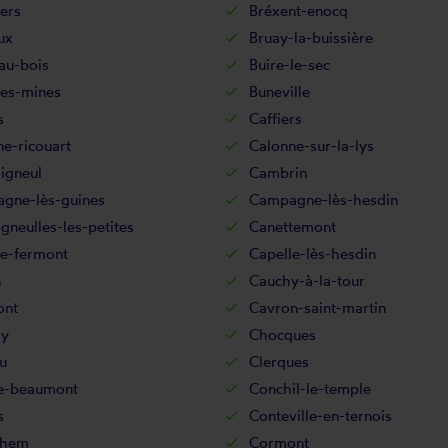
lers
Bréxent-enocq
ux
Bruay-la-buissière
au-bois
Buire-le-sec
les-mines
Buneville
s
Caffiers
e-ricouart
Calonne-sur-la-lys
igneul
Cambrin
gne-lès-guines
Campagne-lès-hesdin
neulles-les-petites
Canettemont
le-fermont
Capelle-lès-hesdin
n
Cauchy-à-la-tour
ont
Cavron-saint-martin
sy
Chocques
u
Clerques
ne-beaumont
Conchil-le-temple
s
Conteville-en-ternois
ehem
Cormont