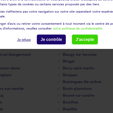
certains types de cookies ou certains services proposés par des tiers.
ntaine
Berck
ies n'affectera pas votre navigation sur notre site cependant votre expérien
-au-bois
Berles-monchel
ale.
ulles
Bertincourt
ger d'avis ou retirer votre consentement à tout moment via le centre de p
n
Beugnâtre
s d'informations, veuillez consulter
notre politique de confidentialité
.
Beuvrequen
Je contrôle
J'accepte
Je refuse
-saint-vaast
Biefvillers-lès-bapaume
berclau
Billy-montigny
erval-blangermont
Blangy-sur-ternoise
Blingel
-notre-dame
Boiry-saint-martin
inghem
Boisjean
Bonningues-lès-ardres
rs-sur-canche
Bouin-plumoison
cq
Bouret-sur-canche
in
Bourthes
al
Boyelles