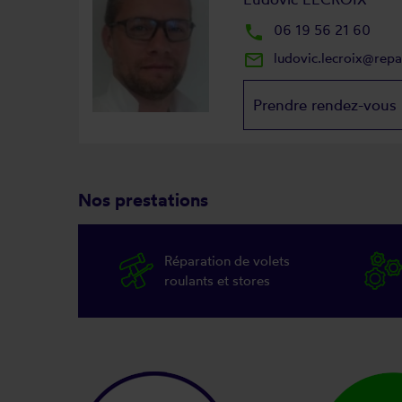
local_phone
06 19 56 21 60
mail_outline
ludovic.lecroix@rep
Prendre rendez-vous
Nos prestations
Réparation de volets
roulants et stores