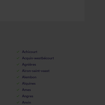
Achicourt
Acquin-westbécourt
Agnières
Airon-saint-vaast
Alembon
Alquines
Ames
Angres
Anvin