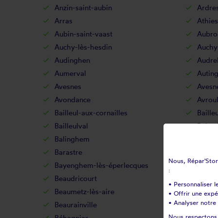
Anzin-saint-aubin
Ardre
Arras
Athies
Aubin-saint-vaast
Aubro
Auchy-lès-hesdin
Auchy
Audinghen
Audr
Aumerval
Autin
Avesnes
Avesn
Avondance
Avroul
Bailleul-aux-cornailles
Baille
Bailleulval
Bainc
Balinghem
Banco
Barastre
Barlin
Nous, Répar'Store
Bayenghem-lès-éperlecques
Bayen
:
Beaudricourt
Beaufo
• Personnaliser l
Beaumetz-lès-aire
Beaum
• Offrir une exp
• Analyser notre 
Beaurainville
Beauv
Nous respectons v
Béhagnies
Belle-