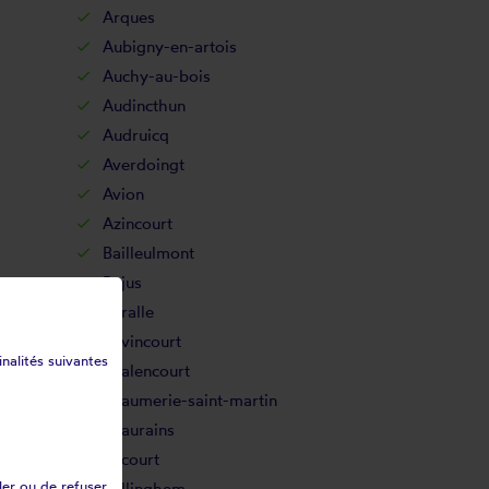
Arques
Aubigny-en-artois
Auchy-au-bois
Audincthun
Audruicq
Averdoingt
Avion
Azincourt
Bailleulmont
Bajus
Baralle
Bavincourt
inalités suivantes
Béalencourt
Beaumerie-saint-martin
Beaurains
Bécourt
ler ou de refuser
Bellinghem