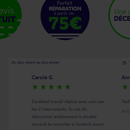
Du plus récent au plus ancien
help_outline
Carole G.
Ann
star_rate
star_rate
star_rate
star_rate
star_rate
star_rate
Excellent travail réalisé avec soin par
Tech
les 2 intervenants. Ils ont dû
Avi
démontrer entièrement le double
store et le remonter à l'endroit avant