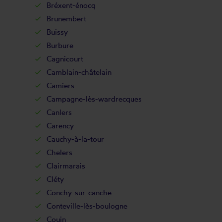
Bréxent-énocq
Brunembert
Buissy
Burbure
Cagnicourt
Camblain-châtelain
Camiers
Campagne-lès-wardrecques
Canlers
Carency
Cauchy-à-la-tour
Chelers
Clairmarais
Cléty
Conchy-sur-canche
Conteville-lès-boulogne
Couin