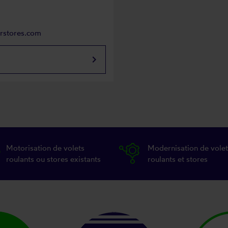
arstores.com
keyboard_arrow_right
Motorisation de volets
Modernisation de volet
roulants ou stores existants
roulants et stores