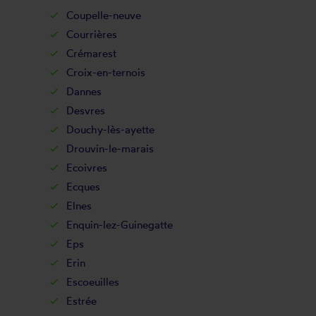
Coupelle-neuve
Courrières
Crémarest
Croix-en-ternois
Dannes
Desvres
Douchy-lès-ayette
Drouvin-le-marais
Ecoivres
Ecques
Elnes
Enquin-lez-Guinegatte
Eps
Erin
Escoeuilles
Estrée