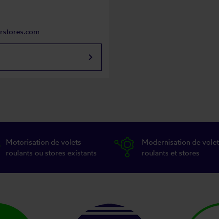
arstores.com
keyboard_arrow_right
Motorisation de volets
Modernisation de volet
roulants ou stores existants
roulants et stores