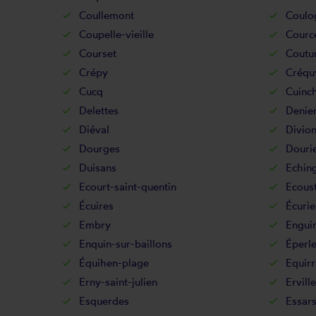
Coullemont
Coulo
Coupelle-vieille
Cource
Courset
Coutur
Crépy
Créqu
Cucq
Cuinc
Delettes
Denie
Diéval
Divio
Dourges
Douri
Duisans
Echin
Ecourt-saint-quentin
Ecoust
Écuires
Écurie
Embry
Engui
Enquin-sur-baillons
Éperl
Équihen-plage
Equirr
Erny-saint-julien
Ervill
Esquerdes
Essar