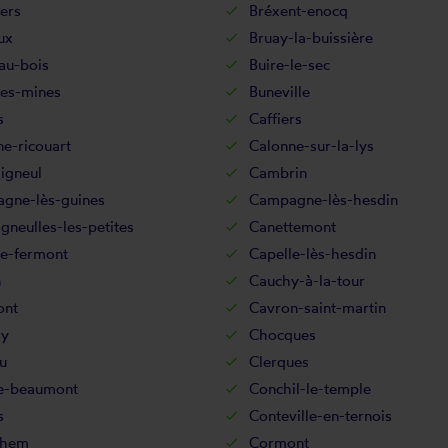
lers
Bréxent-enocq
ux
Bruay-la-buissière
au-bois
Buire-le-sec
les-mines
Buneville
s
Caffiers
e-ricouart
Calonne-sur-la-lys
igneul
Cambrin
gne-lès-guines
Campagne-lès-hesdin
neulles-les-petites
Canettemont
le-fermont
Capelle-lès-hesdin
n
Cauchy-à-la-tour
ont
Cavron-saint-martin
sy
Chocques
u
Clerques
ne-beaumont
Conchil-le-temple
s
Conteville-en-ternois
ehem
Cormont