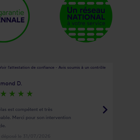
Voir l'attestation de confiance - Avis soumis à un contrôle
ymond D.
star_rate
star_rate
star_rate
star_rate
keyboard_arrow_right
las est compétent et très
able. Merci pour son intervention
de.
s déposé le 31/07/2026