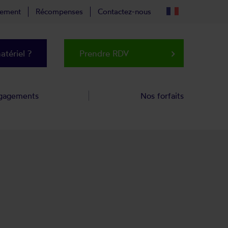
tement
Récompenses
Contactez-nous
tériel ?
Prendre RDV
keyboard_arrow_right
gagements
Nos forfaits