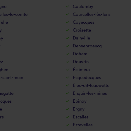
gne
Coulomby
lles-le-comte
Courcelles-lès-lens
elle
Coyecques
y
Croisette
hy
Dainville
r
Dennebroeucq
n
Dohem
ez
Douvrin
ghen
Éclimeux
-saint-mein
Ecquedecques
Éleu-dit-leauwette
negatte
Enquin-les-mines
ecques
Epinoy
e
Ergny
ers
Escalles
s
Estevelles