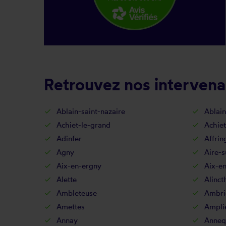
Retrouvez nos intervena
Ablain-saint-nazaire
Ablain
Achiet-le-grand
Achiet
Adinfer
Affrin
Agny
Aire-s
Aix-en-ergny
Aix-en
Alette
Alinct
Ambleteuse
Ambri
Amettes
Ampli
Annay
Anneq