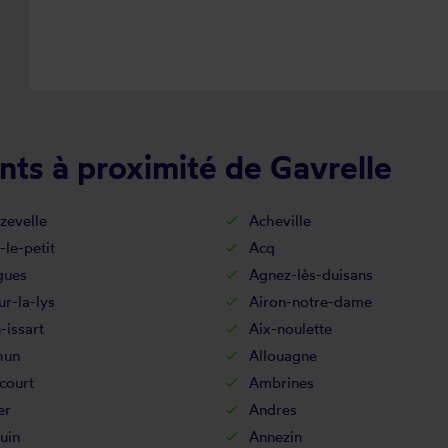
nts à proximité de Gavrelle
zevelle
Acheville
-le-petit
Acq
gues
Agnez-lès-duisans
ur-la-lys
Airon-notre-dame
-issart
Aix-noulette
hun
Allouagne
court
Ambrines
er
Andres
uin
Annezin