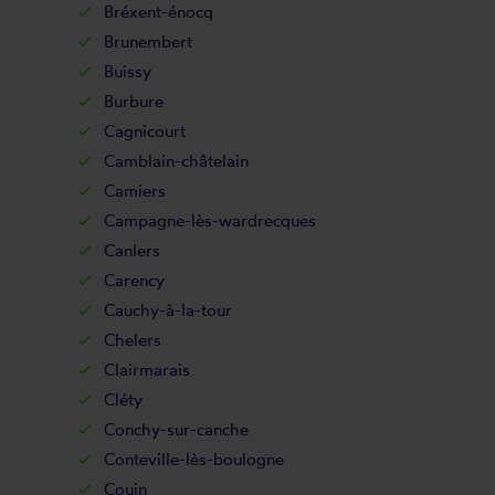
Bréxent-énocq
Brunembert
Buissy
Burbure
Cagnicourt
Camblain-châtelain
Camiers
Campagne-lès-wardrecques
Canlers
Carency
Cauchy-à-la-tour
Chelers
Clairmarais
Cléty
Conchy-sur-canche
Conteville-lès-boulogne
Couin