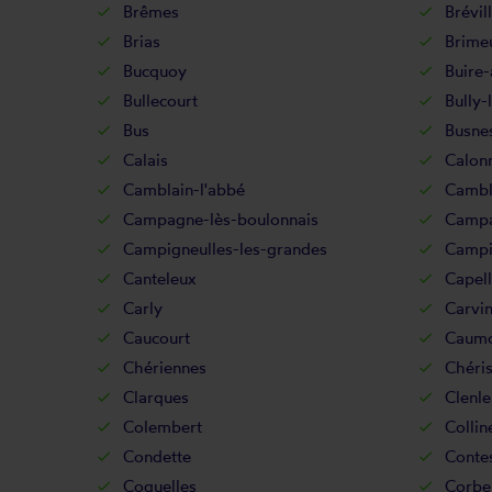
Brêmes
Brévil
Brias
Brime
Bucquoy
Buire-
Bullecourt
Bully-
Bus
Busne
Calais
Calonn
Camblain-l'abbé
Cambl
Campagne-lès-boulonnais
Campa
Campigneulles-les-grandes
Campig
Canteleux
Capel
Carly
Carvi
Caucourt
Caum
Chériennes
Chéri
Clarques
Clenle
Colembert
Colli
Condette
Conte
Coquelles
Corb