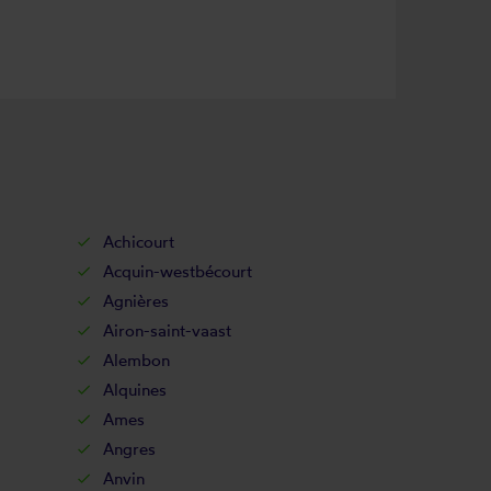
Achicourt
Acquin-westbécourt
Agnières
Airon-saint-vaast
Alembon
Alquines
Ames
Angres
Anvin