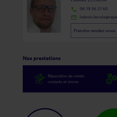
local_phone
06 19 56 21 60
mail_outline
ludovic.lecroix@rep
Prendre rendez-vous
Nos prestations
Réparation de volets
roulants et stores