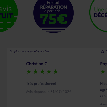
Du plus récent au plus ancien
help_outline
Christian G.
Ra
star_rate
star_rate
star_rate
star_rate
star_rate
star_rate
Très professionnel
Nico
agré
Avis déposé le 31/07/2026
rapi
Avi