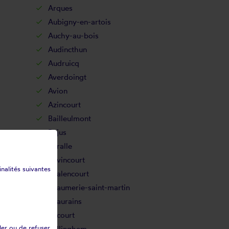
Arques
Aubigny-en-artois
Auchy-au-bois
Audincthun
Audruicq
Averdoingt
Avion
Azincourt
Bailleulmont
Bajus
Baralle
Bavincourt
inalités suivantes
Béalencourt
Beaumerie-saint-martin
Beaurains
Bécourt
ler ou de refuser
Bellinghem