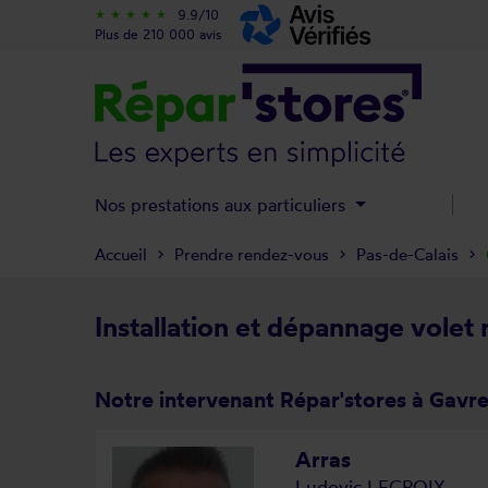
9.9/10
star_rate
star_rate
star_rate
star_rate
star_rate
Plus de 210 000 avis
Nos prestations aux particuliers
Accueil
Prendre rendez-vous
Pas-de-Calais
Installation et dépannage volet 
Notre intervenant Répar'stores à Gavre
Arras
Ludovic LECROIX