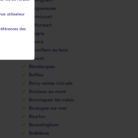
Bergueneuse
ce utilisateur
Bermicourt
Béthonsart
références des
Beugny
Beuvry
Bienvillers-au-bois
Bimont
Blendecques
Boffles
Boiry-sainte-rictrude
Boisleux-au-mont
Bonningues-lès-calais
Boulogne-sur-mer
Bourlon
Bouvelinghem
Brebières