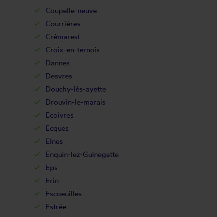
Coupelle-neuve
Courrières
Crémarest
Croix-en-ternois
Dannes
Desvres
Douchy-lès-ayette
Drouvin-le-marais
Ecoivres
Ecques
Elnes
Enquin-lez-Guinegatte
Eps
Erin
Escoeuilles
Estrée