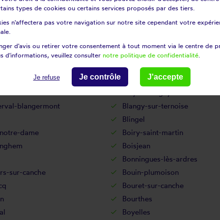
certains types de cookies ou certains services proposés par des tiers.
ntaine
Berck
ies n'affectera pas votre navigation sur notre site cependant votre expérien
-au-bois
Berles-monchel
ale.
ulles
Bertincourt
ger d'avis ou retirer votre consentement à tout moment via le centre de p
n
Beugnâtre
s d'informations, veuillez consulter
notre politique de confidentialité
.
Beuvrequen
Je contrôle
J'accepte
Je refuse
-saint-vaast
Biefvillers-lès-bapaume
berclau
Billy-montigny
erval-blangermont
Blangy-sur-ternoise
Blingel
-notre-dame
Boiry-saint-martin
inghem
Boisjean
Bonningues-lès-ardres
rs-sur-canche
Bouin-plumoison
cq
Bouret-sur-canche
in
Bourthes
al
Boyelles