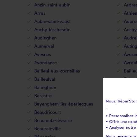
Anzin-saint-aubin
Ardre
Arras
Athies
Aubin-saint-vaast
Aubro
Auchy-lès-hesdin
Auchy
Audinghen
Audr
Aumerval
Autin
Avesnes
Avesn
Avondance
Avroul
Bailleul-aux-cornailles
Baille
Bailleulval
Bainc
Balinghem
Banco
Barastre
Barlin
Nous, Répar'Store
Bayenghem-lès-éperlecques
Bayen
:
Beaudricourt
Beaufo
• Personnaliser l
Beaumetz-lès-aire
Beaum
• Offrir une exp
• Analyser notre 
Beaurainville
Beauv
Nous respectons v
Béhagnies
Belle-