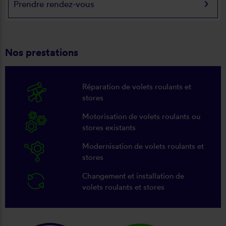
keyboard_arrow_right
Prendre rendez-vous
Nos prestations
Réparation de volets roulants et
stores
Motorisation de volets roulants ou
stores existants
Modernisation de volets roulants et
stores
Changement et installation de
volets roulants et stores