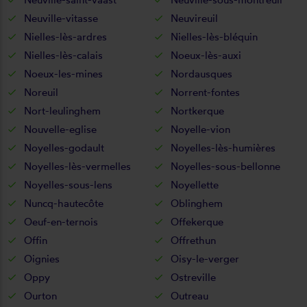
Neuville-vitasse
Neuvireuil
Nielles-lès-ardres
Nielles-lès-bléquin
Nielles-lès-calais
Noeux-lès-auxi
Noeux-les-mines
Nordausques
Noreuil
Norrent-fontes
Nort-leulinghem
Nortkerque
Nouvelle-eglise
Noyelle-vion
Noyelles-godault
Noyelles-lès-humières
Noyelles-lès-vermelles
Noyelles-sous-bellonne
Noyelles-sous-lens
Noyellette
Nuncq-hautecôte
Oblinghem
Oeuf-en-ternois
Offekerque
Offin
Offrethun
Oignies
Oisy-le-verger
Oppy
Ostreville
Ourton
Outreau