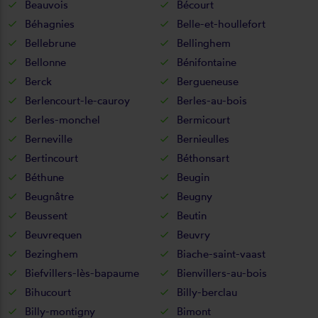
Beauvois
Bécourt
Béhagnies
Belle-et-houllefort
Bellebrune
Bellinghem
Bellonne
Bénifontaine
Berck
Bergueneuse
Berlencourt-le-cauroy
Berles-au-bois
Berles-monchel
Bermicourt
Berneville
Bernieulles
Bertincourt
Béthonsart
Béthune
Beugin
Beugnâtre
Beugny
Beussent
Beutin
Beuvrequen
Beuvry
Bezinghem
Biache-saint-vaast
Biefvillers-lès-bapaume
Bienvillers-au-bois
Bihucourt
Billy-berclau
Billy-montigny
Bimont