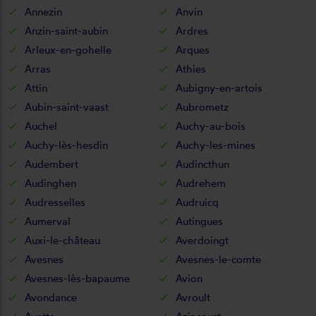
Annezin
Anvin
Anzin-saint-aubin
Ardres
Arleux-en-gohelle
Arques
Arras
Athies
Attin
Aubigny-en-artois
Aubin-saint-vaast
Aubrometz
Auchel
Auchy-au-bois
Auchy-lès-hesdin
Auchy-les-mines
Audembert
Audincthun
Audinghen
Audrehem
Audresselles
Audruicq
Aumerval
Autingues
Auxi-le-château
Averdoingt
Avesnes
Avesnes-le-comte
Avesnes-lès-bapaume
Avion
Avondance
Avroult