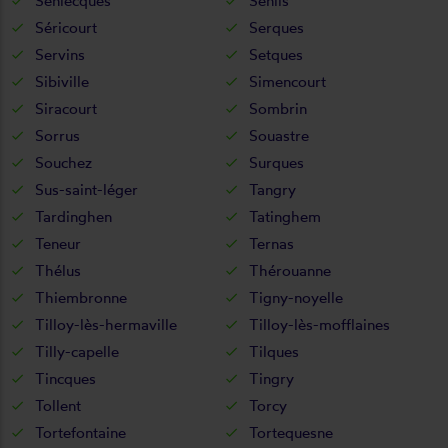
Senlecques
Senlis
Séricourt
Serques
Servins
Setques
Sibiville
Simencourt
Siracourt
Sombrin
Sorrus
Souastre
Souchez
Surques
Sus-saint-léger
Tangry
Tardinghen
Tatinghem
Teneur
Ternas
Thélus
Thérouanne
Thiembronne
Tigny-noyelle
Tilloy-lès-hermaville
Tilloy-lès-mofflaines
Tilly-capelle
Tilques
Tincques
Tingry
Tollent
Torcy
Tortefontaine
Tortequesne