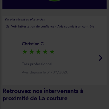
Du plus récent au plus ancien
Voir l'attestation de confiance - Avis soumis à un contrôle
help_outline
Christian G.
star_rate
star_rate
star_rate
star_rate
star_rate
keyboard_arrow_right
Très professionnel
Avis déposé le 31/07/2026
Retrouvez nos intervenants à
proximité de La couture