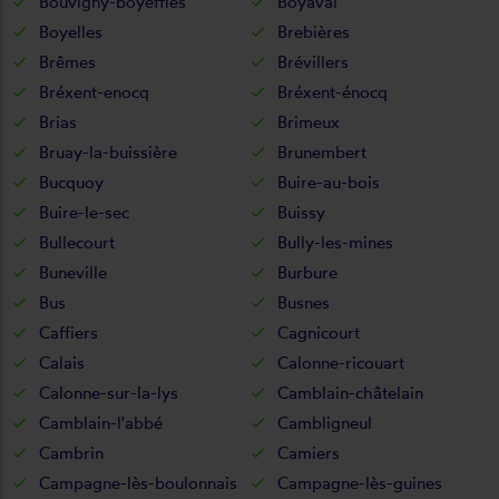
Bouvigny-boyeffles
Boyaval
Boyelles
Brebières
Brêmes
Brévillers
Bréxent-enocq
Bréxent-énocq
Brias
Brimeux
Bruay-la-buissière
Brunembert
Bucquoy
Buire-au-bois
Buire-le-sec
Buissy
Bullecourt
Bully-les-mines
Buneville
Burbure
Bus
Busnes
Caffiers
Cagnicourt
Calais
Calonne-ricouart
Calonne-sur-la-lys
Camblain-châtelain
Camblain-l'abbé
Cambligneul
Cambrin
Camiers
Campagne-lès-boulonnais
Campagne-lès-guines