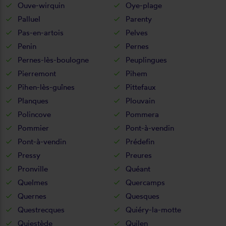
Ouve-wirquin
Oye-plage
Palluel
Parenty
Pas-en-artois
Pelves
Penin
Pernes
Pernes-lès-boulogne
Peuplingues
Pierremont
Pihem
Pihen-lès-guînes
Pittefaux
Planques
Plouvain
Polincove
Pommera
Pommier
Pont-à-vendin
Pont-à-vendin
Prédefin
Pressy
Preures
Pronville
Quéant
Quelmes
Quercamps
Quernes
Quesques
Questrecques
Quiéry-la-motte
Quiestède
Quilen