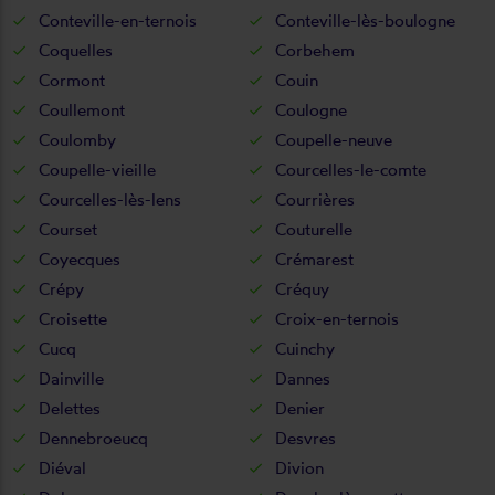
Conteville-en-ternois
Conteville-lès-boulogne
Coquelles
Corbehem
Cormont
Couin
Coullemont
Coulogne
Coulomby
Coupelle-neuve
Coupelle-vieille
Courcelles-le-comte
Courcelles-lès-lens
Courrières
Courset
Couturelle
Coyecques
Crémarest
Crépy
Créquy
Croisette
Croix-en-ternois
Cucq
Cuinchy
Dainville
Dannes
Delettes
Denier
Dennebroeucq
Desvres
Diéval
Divion