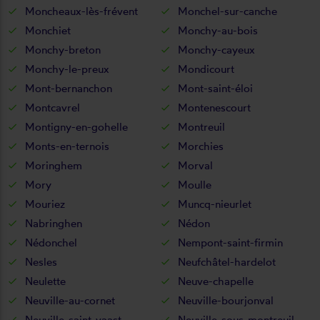
Moncheaux-lès-frévent
Monchel-sur-canche
Monchiet
Monchy-au-bois
Monchy-breton
Monchy-cayeux
Monchy-le-preux
Mondicourt
Mont-bernanchon
Mont-saint-éloi
Montcavrel
Montenescourt
Montigny-en-gohelle
Montreuil
Monts-en-ternois
Morchies
Moringhem
Morval
Mory
Moulle
Mouriez
Muncq-nieurlet
Nabringhen
Nédon
Nédonchel
Nempont-saint-firmin
Nesles
Neufchâtel-hardelot
Neulette
Neuve-chapelle
Neuville-au-cornet
Neuville-bourjonval
Neuville-saint-vaast
Neuville-sous-montreuil