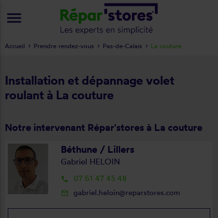
menu
Accueil
Prendre rendez-vous
Pas-de-Calais
La couture
Installation et dépannage volet
roulant à La couture
Notre intervenant Répar'stores à La couture
Béthune / Lillers
Gabriel HELOIN
07 61 47 45 48
local_phone
gabriel.heloin@reparstores.com
mail_outline