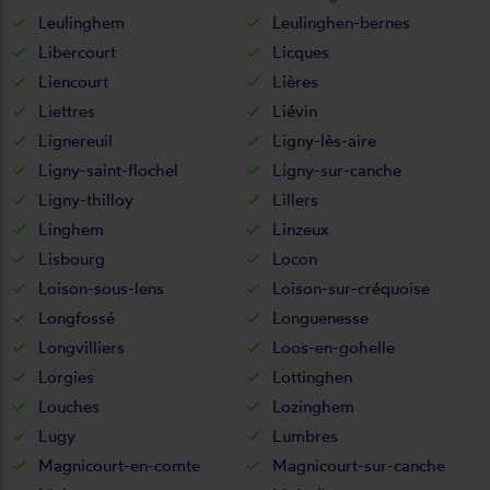
Leulinghem
Leulinghen-bernes
Libercourt
Licques
Liencourt
Lières
Liettres
Liévin
Lignereuil
Ligny-lès-aire
Ligny-saint-flochel
Ligny-sur-canche
Ligny-thilloy
Lillers
Linghem
Linzeux
Lisbourg
Locon
Loison-sous-lens
Loison-sur-créquoise
Longfossé
Longuenesse
Longvilliers
Loos-en-gohelle
Lorgies
Lottinghen
Louches
Lozinghem
Lugy
Lumbres
Magnicourt-en-comte
Magnicourt-sur-canche