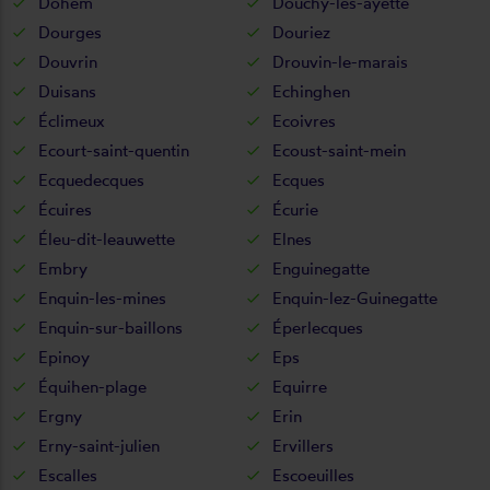
Dohem
Douchy-lès-ayette
Dourges
Douriez
Douvrin
Drouvin-le-marais
Duisans
Echinghen
Éclimeux
Ecoivres
Ecourt-saint-quentin
Ecoust-saint-mein
Ecquedecques
Ecques
Écuires
Écurie
Éleu-dit-leauwette
Elnes
Embry
Enguinegatte
Enquin-les-mines
Enquin-lez-Guinegatte
Enquin-sur-baillons
Éperlecques
Epinoy
Eps
Équihen-plage
Equirre
Ergny
Erin
Erny-saint-julien
Ervillers
Escalles
Escoeuilles