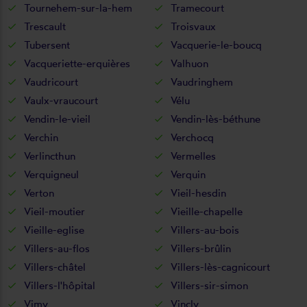
Tournehem-sur-la-hem
Tramecourt
Trescault
Troisvaux
Tubersent
Vacquerie-le-boucq
Vacqueriette-erquières
Valhuon
Vaudricourt
Vaudringhem
Vaulx-vraucourt
Vélu
Vendin-le-vieil
Vendin-lès-béthune
Verchin
Verchocq
Verlincthun
Vermelles
Verquigneul
Verquin
Verton
Vieil-hesdin
Vieil-moutier
Vieille-chapelle
Vieille-eglise
Villers-au-bois
Villers-au-flos
Villers-brûlin
Villers-châtel
Villers-lès-cagnicourt
Villers-l'hôpital
Villers-sir-simon
Vimy
Vincly