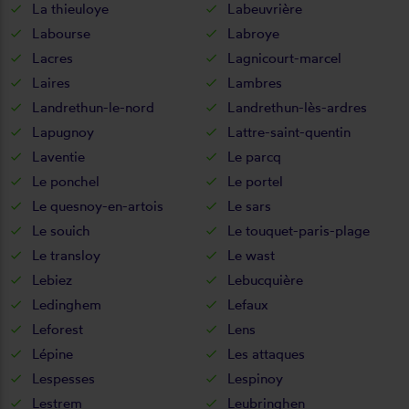
La thieuloye
Labeuvrière
Labourse
Labroye
Lacres
Lagnicourt-marcel
Laires
Lambres
Landrethun-le-nord
Landrethun-lès-ardres
Lapugnoy
Lattre-saint-quentin
Laventie
Le parcq
Le ponchel
Le portel
Le quesnoy-en-artois
Le sars
Le souich
Le touquet-paris-plage
Le transloy
Le wast
Lebiez
Lebucquière
Ledinghem
Lefaux
Leforest
Lens
Lépine
Les attaques
Lespesses
Lespinoy
Lestrem
Leubringhen