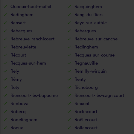
Quoeux-haut-maînil
Racquinghem
Radinghem
Rang-du-fliers
Ransart
Raye-sur-authie
Rebecques
Rebergues
Rebreuve-ranchicourt
Rebreuve-sur-canche
Rebreuviette
Reclinghem
Récourt
Recques-sur-course
Recques-sur-hem
Regnauville
Rely
Remilly-wirquin
Rémy
Renty
Rety
Richebourg
Riencourt-lès-bapaume
Riencourt-lès-cagnicourt
Rimboval
Rinxent
Robecq
Roclincourt
Rodelinghem
Roëllecourt
Roeux
Rollancourt