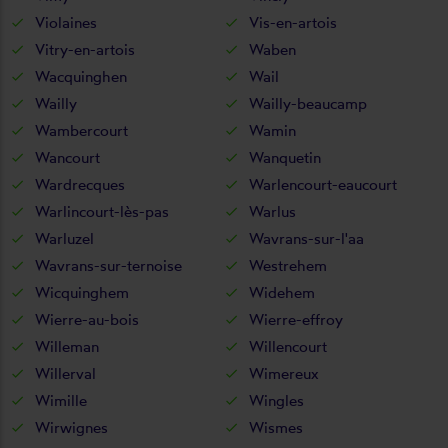
Violaines
Vis-en-artois
Vitry-en-artois
Waben
Wacquinghen
Wail
Wailly
Wailly-beaucamp
Wambercourt
Wamin
Wancourt
Wanquetin
Wardrecques
Warlencourt-eaucourt
Warlincourt-lès-pas
Warlus
Warluzel
Wavrans-sur-l'aa
Wavrans-sur-ternoise
Westrehem
Wicquinghem
Widehem
Wierre-au-bois
Wierre-effroy
Willeman
Willencourt
Willerval
Wimereux
Wimille
Wingles
Wirwignes
Wismes