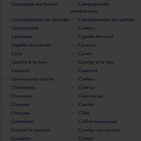
Campagne-lès-hesdin
Campagne-lès-
wardrecques
Campigneulles-les-grandes
Campigneulles-les-petites
Canettemont
Canlers
Canteleux
Capelle-fermont
Capelle-lès-hesdin
Carency
Carly
Carvin
Cauchy-à-la-tour
Cauchy-à-la-tour
Caucourt
Caumont
Cavron-saint-martin
Chelers
Chériennes
Chérisy
Chocques
Clairmarais
Clarques
Clenleu
Clerques
Cléty
Colembert
Colline-beaumont
Conchil-le-temple
Conchy-sur-canche
Condette
Contes