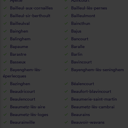
Ayette
Azincourt
Bailleul-aux-cornailles
Bailleul-lès-pernes
Bailleul-sir-berthoult
Bailleulmont
Bailleulval
Baincthun
Bainghen
Bajus
Balinghem
Bancourt
Bapaume
Baralle
Barastre
Barlin
Basseux
Bavincourt
Bayenghem-lès-
Bayenghem-lès-seninghem
éperlecques
Bazinghen
Béalencourt
Beaudricourt
Beaufort-blavincourt
Beaulencourt
Beaumerie-saint-martin
Beaumetz-lès-aire
Beaumetz-lès-cambrai
Beaumetz-lès-loges
Beaurains
Beaurainville
Beauvoir-wavans