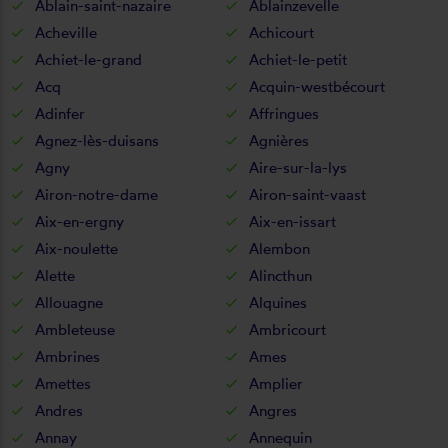
Ablain-saint-nazaire
Ablainzevelle
Acheville
Achicourt
Achiet-le-grand
Achiet-le-petit
Acq
Acquin-westbécourt
Adinfer
Affringues
Agnez-lès-duisans
Agnières
Agny
Aire-sur-la-lys
Airon-notre-dame
Airon-saint-vaast
Aix-en-ergny
Aix-en-issart
Aix-noulette
Alembon
Alette
Alincthun
Allouagne
Alquines
Ambleteuse
Ambricourt
Ambrines
Ames
Amettes
Amplier
Andres
Angres
Annay
Annequin