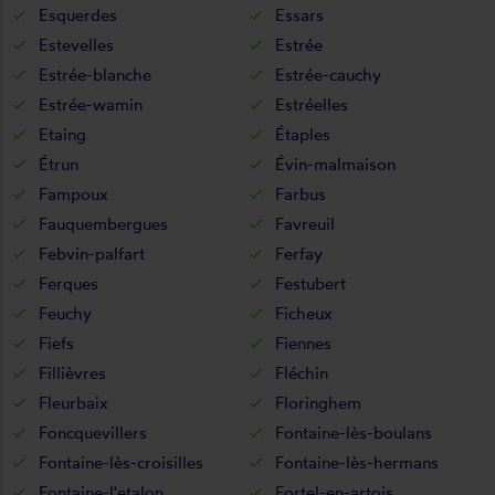
Esquerdes
Essars
Estevelles
Estrée
Estrée-blanche
Estrée-cauchy
Estrée-wamin
Estréelles
Etaing
Étaples
Étrun
Évin-malmaison
Fampoux
Farbus
Fauquembergues
Favreuil
Febvin-palfart
Ferfay
Ferques
Festubert
Feuchy
Ficheux
Fiefs
Fiennes
Fillièvres
Fléchin
Fleurbaix
Floringhem
Foncquevillers
Fontaine-lès-boulans
Fontaine-lès-croisilles
Fontaine-lès-hermans
Fontaine-l'etalon
Fortel-en-artois