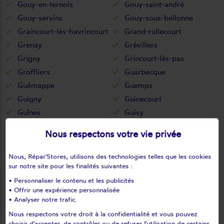
Gouy-en-ternois
Gouy-saint-andré
Gouy-servins
Gouy-sous-bellonne
Graincourt-lès-havrincourt
Grand-rullecourt
Grenay
Grévillers
Grigny
Grincourt-lès-pas
Groffliers
Guarbecque
Guémappe
Guemps
Guigny
Guinecourt
Guînes
Guisy
Habarcq
Haillicourt
Nous respectons votre vie privée
Haisnes
Halinghen
Hallines
Ham-en-artois
Nous, Répar'Stores, utilisons des technologies telles que les cookies
Hamblain-les-prés
Hamelincourt
sur notre site pour les finalités suivantes :
Hames-boucres
Hannescamps
• Personnaliser le contenu et les publicités
• Offrir une expérience personnalisée
Haplincourt
Haravesnes
• Analyser notre trafic.
Hardinghen
Harnes
Nous respectons votre droit à la confidentialité et vous pouvez
Haut-loquin
Haute-avesnes
choisir d'accepter, de contrôler ou de refuser l'utilisation de certains