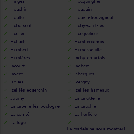
Hinges
Hocquinghen
Houchin
Houdain
Houlle
Houvin-houvigneul
Hubersent
Huby-saint-leu
Huclier
Hucqueliers
Hulluch
Humbercamps
Humbert
Humeroeuille
Humières
Inchy-en-artois
Incourt
Inghem
Inxent
Isbergues
Isques
Ivergny
Izel-lès-equerchin
Izel-les-hameaux
Journy
La calotterie
La capelle-lès-boulogne
La cauchie
La comté
La herlière
La loge
La madelaine-sous-montreuil