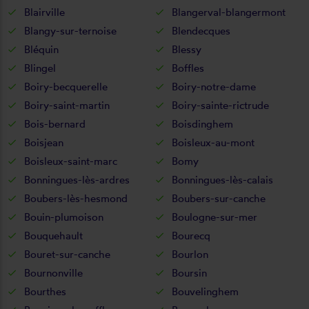
Blairville
Blangerval-blangermont
Blangy-sur-ternoise
Blendecques
Bléquin
Blessy
Blingel
Boffles
Boiry-becquerelle
Boiry-notre-dame
Boiry-saint-martin
Boiry-sainte-rictrude
Bois-bernard
Boisdinghem
Boisjean
Boisleux-au-mont
Boisleux-saint-marc
Bomy
Bonningues-lès-ardres
Bonningues-lès-calais
Boubers-lès-hesmond
Boubers-sur-canche
Bouin-plumoison
Boulogne-sur-mer
Bouquehault
Bourecq
Bouret-sur-canche
Bourlon
Bournonville
Boursin
Bourthes
Bouvelinghem