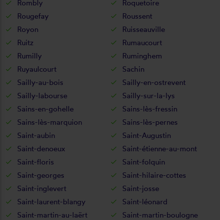
Rombly
Roquetoire
Rougefay
Roussent
Royon
Ruisseauville
Ruitz
Rumaucourt
Rumilly
Ruminghem
Ruyaulcourt
Sachin
Sailly-au-bois
Sailly-en-ostrevent
Sailly-labourse
Sailly-sur-la-lys
Sains-en-gohelle
Sains-lès-fressin
Sains-lès-marquion
Sains-lès-pernes
Saint-aubin
Saint-Augustin
Saint-denoeux
Saint-étienne-au-mont
Saint-floris
Saint-folquin
Saint-georges
Saint-hilaire-cottes
Saint-inglevert
Saint-josse
Saint-laurent-blangy
Saint-léonard
Saint-martin-au-laërt
Saint-martin-boulogne