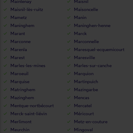
Maintenay
Maisnil
Maisnil-lès-ruitz
Maisoncelle
Mametz
Manin
Maninghem
Maninghen-henne
Marant
Marck
Marconne
Marconnelle
Marenla
Maresquel-ecquemicourt
Marest
Maresville
Marles-les-mines
Marles-sur-canche
Maroeuil
Marquion
Marquise
Martinpuich
Matringhem
Mazingarbe
Mazinghem
Mencas
Mentque-nortbécourt
Mercatel
Merck-saint-liévin
Méricourt
Merlimont
Metz-en-couture
Meurchin
Mingoval