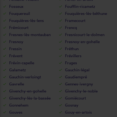
Fosseux
Foufflin-ricametz
Fouquereuil
Fouquières-lès-béthune
Fouquières-lès-lens
Framecourt
Frémicourt
Frencq
Fresnes-lès-montauban
Fresnicourt-le-dolmen
Fresnoy
Fresnoy-en-gohelle
Fressin
Fréthun
Frévent
Frévillers
Frévin-capelle
Fruges
Galametz
Gauchin-légal
Gauchin-verloingt
Gaudiempré
Gavrelle
Gennes-ivergny
Givenchy-en-gohelle
Givenchy-le-noble
Givenchy-lès-la-bassée
Gomiécourt
Gonnehem
Gosnay
Gouves
Gouy-en-artois