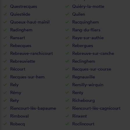
Questrecques
Quiéry-la-motte
Quiestède
Quilen
Quoeux-haut-maînil
Racquinghem
Radinghem
Rang-du-fliers
Ransart
Raye-sur-authie
Rebecques
Rebergues
Rebreuve-ranchicourt
Rebreuve-sur-canche
Rebreuviette
Reclinghem
Récourt
Recques-sur-course
Recques-sur-hem
Regnauville
Rely
Remilly-wirquin
Rémy
Renty
Rety
Richebourg
Riencourt-lès-bapaume
Riencourt-lès-cagnicourt
Rimboval
Rinxent
Robecq
Roclincourt