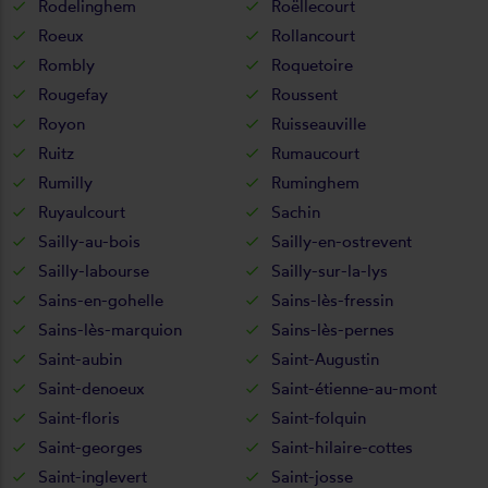
Rodelinghem
Roëllecourt
Roeux
Rollancourt
Rombly
Roquetoire
Rougefay
Roussent
Royon
Ruisseauville
Ruitz
Rumaucourt
Rumilly
Ruminghem
Ruyaulcourt
Sachin
Sailly-au-bois
Sailly-en-ostrevent
Sailly-labourse
Sailly-sur-la-lys
Sains-en-gohelle
Sains-lès-fressin
Sains-lès-marquion
Sains-lès-pernes
Saint-aubin
Saint-Augustin
Saint-denoeux
Saint-étienne-au-mont
Saint-floris
Saint-folquin
Saint-georges
Saint-hilaire-cottes
Saint-inglevert
Saint-josse