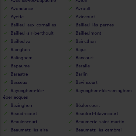
Avesnes-lès-bapaume
Avion
Avondance
Avroult
Ayette
Azincourt
Bailleul-aux-cornailles
Bailleul-lès-pernes
Bailleul-sir-berthoult
Bailleulmont
Bailleulval
Baincthun
Bainghen
Bajus
Balinghem
Bancourt
Bapaume
Baralle
Barastre
Barlin
Basseux
Bavincourt
Bayenghem-lès-
Bayenghem-lès-seninghem
éperlecques
Bazinghen
Béalencourt
Beaudricourt
Beaufort-blavincourt
Beaulencourt
Beaumerie-saint-martin
Beaumetz-lès-aire
Beaumetz-lès-cambrai