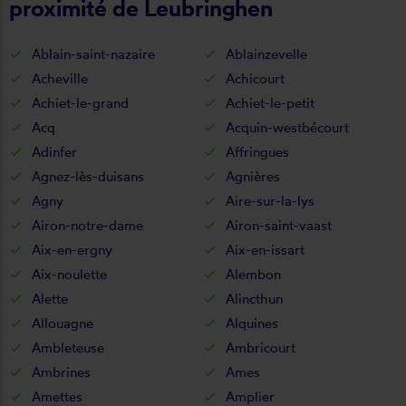
proximité de Leubringhen
Ablain-saint-nazaire
Ablainzevelle
Acheville
Achicourt
Achiet-le-grand
Achiet-le-petit
Acq
Acquin-westbécourt
Adinfer
Affringues
Agnez-lès-duisans
Agnières
Agny
Aire-sur-la-lys
Airon-notre-dame
Airon-saint-vaast
Aix-en-ergny
Aix-en-issart
Aix-noulette
Alembon
Alette
Alincthun
Allouagne
Alquines
Ambleteuse
Ambricourt
Ambrines
Ames
Amettes
Amplier