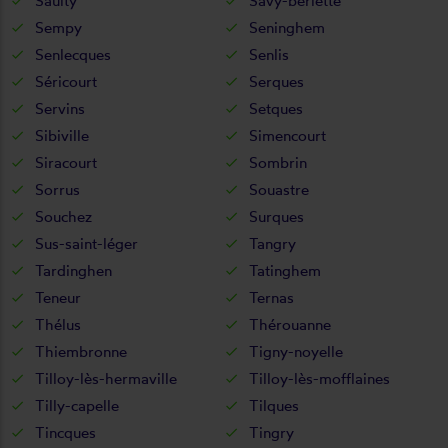
Saulty
Savy-berlette
Sempy
Seninghem
Senlecques
Senlis
Séricourt
Serques
Servins
Setques
Sibiville
Simencourt
Siracourt
Sombrin
Sorrus
Souastre
Souchez
Surques
Sus-saint-léger
Tangry
Tardinghen
Tatinghem
Teneur
Ternas
Thélus
Thérouanne
Thiembronne
Tigny-noyelle
Tilloy-lès-hermaville
Tilloy-lès-mofflaines
Tilly-capelle
Tilques
Tincques
Tingry