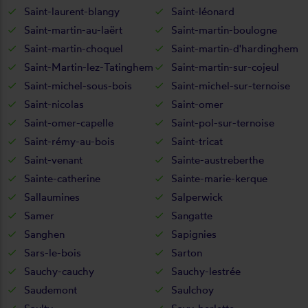
Saint-laurent-blangy
Saint-léonard
Saint-martin-au-laërt
Saint-martin-boulogne
Saint-martin-choquel
Saint-martin-d'hardinghem
Saint-Martin-lez-Tatinghem
Saint-martin-sur-cojeul
Saint-michel-sous-bois
Saint-michel-sur-ternoise
Saint-nicolas
Saint-omer
Saint-omer-capelle
Saint-pol-sur-ternoise
Saint-rémy-au-bois
Saint-tricat
Saint-venant
Sainte-austreberthe
Sainte-catherine
Sainte-marie-kerque
Sallaumines
Salperwick
Samer
Sangatte
Sanghen
Sapignies
Sars-le-bois
Sarton
Sauchy-cauchy
Sauchy-lestrée
Saudemont
Saulchoy