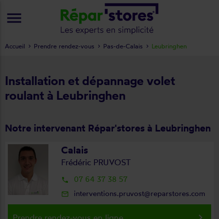
menu
Accueil
Prendre rendez-vous
Pas-de-Calais
Leubringhen
Installation et dépannage volet
roulant à Leubringhen
Notre intervenant Répar'stores à Leubringhen
Calais
Frédéric PRUVOST
07 64 37 38 57
local_phone
interventions.pruvost@reparstores.com
mail_outline
keyboard_arrow_right
Prendre rendez-vous en ligne