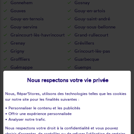
Gonnehem
Gosnay
Gouves
Gouy-en-artois
Gouy-en-ternois
Gouy-saint-andré
Gouy-servins
Gouy-sous-bellonne
Graincourt-lès-havrincourt
Grand-rullecourt
Grenay
Grévillers
Grigny
Grincourt-lès-pas
Groffliers
Guarbecque
Guémappe
Guemps
Guigny
Guinecourt
Nous respectons votre vie privée
Guînes
Guisy
Habarcq
Haillicourt
Nous, Répar'Stores, utilisons des technologies telles que les cookies
Haisnes
Halinghen
sur notre site pour les finalités suivantes :
Hallines
Ham-en-artois
• Personnaliser le contenu et les publicités
• Offrir une expérience personnalisée
Hamblain-les-prés
Hamelincourt
• Analyser notre trafic.
Hames-boucres
Hannescamps
Nous respectons votre droit à la confidentialité et vous pouvez
Haplincourt
Haravesnes
choisir d'accepter, de contrôler ou de refuser l'utilisation de certains