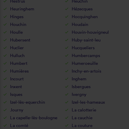
Hestrus
Heuchin
Heuringhem
Hézecques
Hinges
Hocquinghen
Houchin
Houdain
Houlle
Houvin-houvigneul
Hubersent
Huby-saint-leu
Huclier
Hucqueliers
Hulluch
Humbercamps
Humbert
Humeroeuille
Humières
Inchy-en-artois
Incourt
Inghem
Inxent
Isbergues
Isques
Ivergny
Izel-lès-equerchin
Izel-les-hameaux
Journy
La calotterie
La capelle-lès-boulogne
La cauchie
La comté
La couture