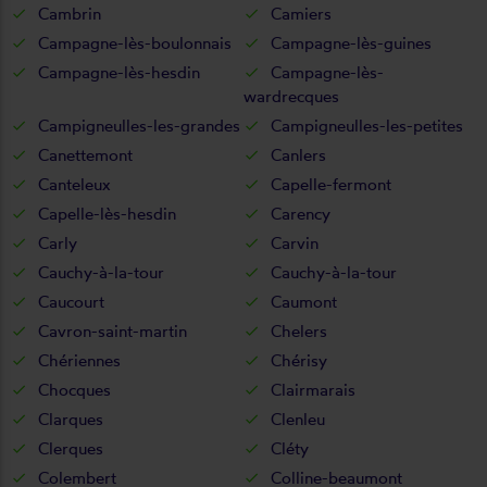
Cambrin
Camiers
Campagne-lès-boulonnais
Campagne-lès-guines
Campagne-lès-hesdin
Campagne-lès-
wardrecques
Campigneulles-les-grandes
Campigneulles-les-petites
Canettemont
Canlers
Canteleux
Capelle-fermont
Capelle-lès-hesdin
Carency
Carly
Carvin
Cauchy-à-la-tour
Cauchy-à-la-tour
Caucourt
Caumont
Cavron-saint-martin
Chelers
Chériennes
Chérisy
Chocques
Clairmarais
Clarques
Clenleu
Clerques
Cléty
Colembert
Colline-beaumont