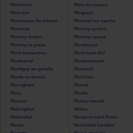
Merlimont
Metz-en-couture
Meurchin
Mingoval
Moncheaux-lès-frévent
Monchel-sur-canche
Monchiet
Monchy-au-bois
Monchy-breton
Monchy-cayeux
Monchy-le-preux
Mondicourt
Mont-bernanchon
Mont-saint-éloi
Montcavrel
Montenescourt
Montigny-en-gohelle
Montreuil
Monts-en-ternois
Morchies
Moringhem
Morval
Mory
Moulle
Mouriez
Muncq-nieurlet
Nabringhen
Nédon
Nédonchel
Nempont-saint-firmin
Nesles
Neufchâtel-hardelot
Neulette
Neuve-chapelle