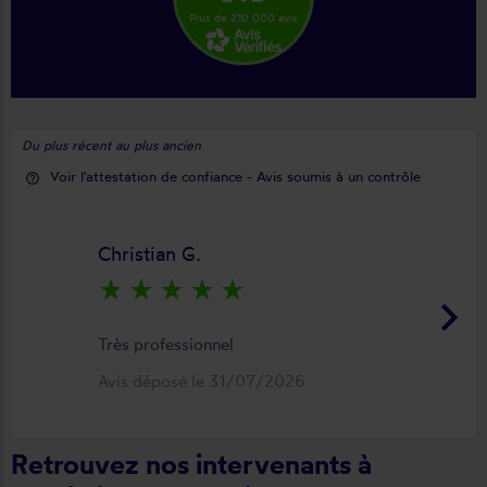
Plus de 210 000 avis
Du plus récent au plus ancien
Voir l'attestation de confiance - Avis soumis à un contrôle
help_outline
Christian G.
star_rate
star_rate
star_rate
star_rate
star_rate
keyboard_arrow_right
Très professionnel
Avis déposé le 31/07/2026
Retrouvez nos intervenants à