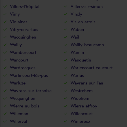
Villers-l'hôpital
Villers-sir-simon
Vimy
Vincly
Violaines
Vis-en-artois
Vitry-en-artois
Waben
Wacquinghen
Wail
Wailly
Wailly-beaucamp
Wambercourt
Wamin
Wancourt
Wanquetin
Wardrecques
Warlencourt-eaucourt
Warlincourt-lès-pas
Warlus
Warluzel
Wavrans-sur-l'aa
Wavrans-sur-ternoise
Westrehem
Wicquinghem
Widehem
Wierre-au-bois
Wierre-effroy
Willeman
Willencourt
Willerval
Wimereux