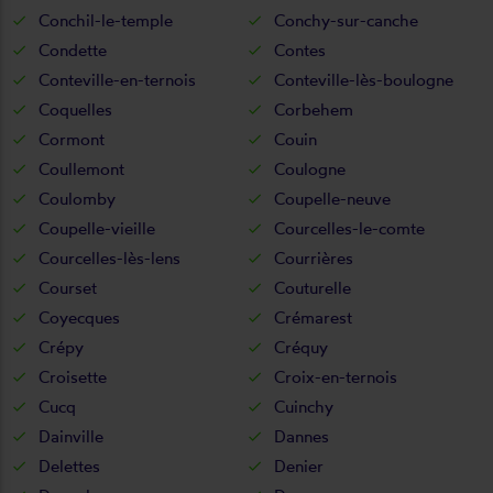
Conchil-le-temple
Conchy-sur-canche
Condette
Contes
Conteville-en-ternois
Conteville-lès-boulogne
Coquelles
Corbehem
Cormont
Couin
Coullemont
Coulogne
Coulomby
Coupelle-neuve
Coupelle-vieille
Courcelles-le-comte
Courcelles-lès-lens
Courrières
Courset
Couturelle
Coyecques
Crémarest
Crépy
Créquy
Croisette
Croix-en-ternois
Cucq
Cuinchy
Dainville
Dannes
Delettes
Denier