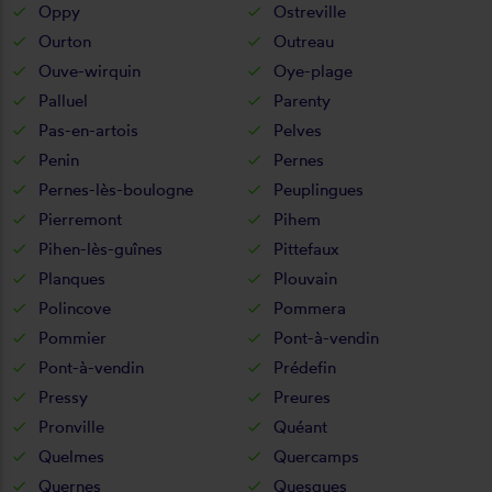
Oppy
Ostreville
Ourton
Outreau
Ouve-wirquin
Oye-plage
Palluel
Parenty
Pas-en-artois
Pelves
Penin
Pernes
Pernes-lès-boulogne
Peuplingues
Pierremont
Pihem
Pihen-lès-guînes
Pittefaux
Planques
Plouvain
Polincove
Pommera
Pommier
Pont-à-vendin
Pont-à-vendin
Prédefin
Pressy
Preures
Pronville
Quéant
Quelmes
Quercamps
Quernes
Quesques