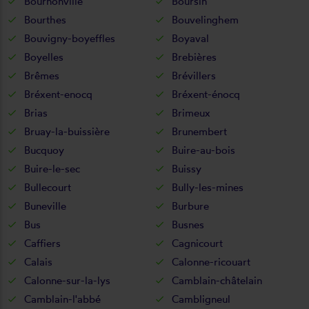
Bournonville
Boursin
Bourthes
Bouvelinghem
Bouvigny-boyeffles
Boyaval
Boyelles
Brebières
Brêmes
Brévillers
Bréxent-enocq
Bréxent-énocq
Brias
Brimeux
Bruay-la-buissière
Brunembert
Bucquoy
Buire-au-bois
Buire-le-sec
Buissy
Bullecourt
Bully-les-mines
Buneville
Burbure
Bus
Busnes
Caffiers
Cagnicourt
Calais
Calonne-ricouart
Calonne-sur-la-lys
Camblain-châtelain
Camblain-l'abbé
Cambligneul