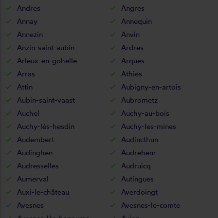
Andres
Angres
Annay
Annequin
Annezin
Anvin
Anzin-saint-aubin
Ardres
Arleux-en-gohelle
Arques
Arras
Athies
Attin
Aubigny-en-artois
Aubin-saint-vaast
Aubrometz
Auchel
Auchy-au-bois
Auchy-lès-hesdin
Auchy-les-mines
Audembert
Audincthun
Audinghen
Audrehem
Audresselles
Audruicq
Aumerval
Autingues
Auxi-le-château
Averdoingt
Avesnes
Avesnes-le-comte