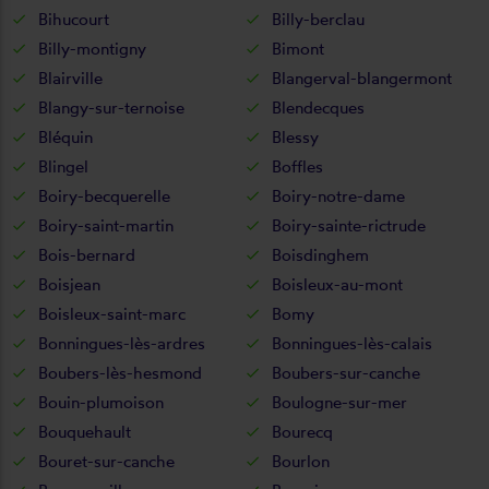
Bihucourt
Billy-berclau
Billy-montigny
Bimont
Blairville
Blangerval-blangermont
Blangy-sur-ternoise
Blendecques
Bléquin
Blessy
Blingel
Boffles
Boiry-becquerelle
Boiry-notre-dame
Boiry-saint-martin
Boiry-sainte-rictrude
Bois-bernard
Boisdinghem
Boisjean
Boisleux-au-mont
Boisleux-saint-marc
Bomy
Bonningues-lès-ardres
Bonningues-lès-calais
Boubers-lès-hesmond
Boubers-sur-canche
Bouin-plumoison
Boulogne-sur-mer
Bouquehault
Bourecq
Bouret-sur-canche
Bourlon