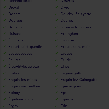
Dennebroeucq
Desvres
Diéval
Divion
Dohem
Douchy-lès-ayette
Dourges
Douriez
Douvrin
Drouvin-le-marais
Duisans
Echinghen
Éclimeux
Ecoivres
Ecourt-saint-quentin
Ecoust-saint-mein
Ecquedecques
Ecques
Écuires
Écurie
Éleu-dit-leauwette
Elnes
Embry
Enguinegatte
Enquin-les-mines
Enquin-lez-Guinegatte
Enquin-sur-baillons
Éperlecques
Epinoy
Eps
Équihen-plage
Equirre
Ergny
Erin