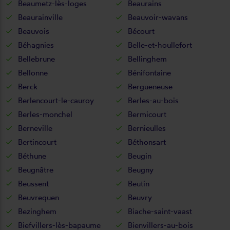
Beaumetz-lès-loges
Beaurains
Beaurainville
Beauvoir-wavans
Beauvois
Bécourt
Béhagnies
Belle-et-houllefort
Bellebrune
Bellinghem
Bellonne
Bénifontaine
Berck
Bergueneuse
Berlencourt-le-cauroy
Berles-au-bois
Berles-monchel
Bermicourt
Berneville
Bernieulles
Bertincourt
Béthonsart
Béthune
Beugin
Beugnâtre
Beugny
Beussent
Beutin
Beuvrequen
Beuvry
Bezinghem
Biache-saint-vaast
Biefvillers-lès-bapaume
Bienvillers-au-bois