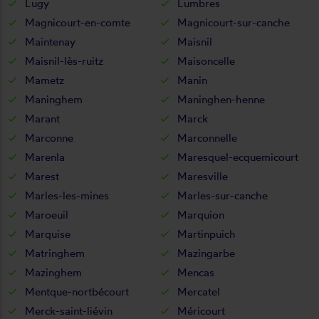
Lugy
Lumbres
Magnicourt-en-comte
Magnicourt-sur-canche
Maintenay
Maisnil
Maisnil-lès-ruitz
Maisoncelle
Mametz
Manin
Maninghem
Maninghen-henne
Marant
Marck
Marconne
Marconnelle
Marenla
Maresquel-ecquemicourt
Marest
Maresville
Marles-les-mines
Marles-sur-canche
Maroeuil
Marquion
Marquise
Martinpuich
Matringhem
Mazingarbe
Mazinghem
Mencas
Mentque-nortbécourt
Mercatel
Merck-saint-liévin
Méricourt