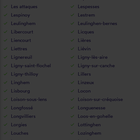
Les attaques
Lespesses
Lespinoy
Lestrem
Leulinghem
Leulinghen-bernes
Libercourt
Licques
Liencourt
Lières
Liettres
Liévin
Lignereuil
Ligny-lès-aire
Ligny-saint-flochel
Ligny-sur-canche
Ligny-thilloy
Lillers
Linghem
Linzeux
Lisbourg
Locon
Loison-sous-lens
Loison-sur-créquoise
Longfossé
Longuenesse
Longvilliers
Loos-en-gohelle
Lorgies
Lottinghen
Louches
Lozinghem