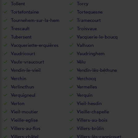
Tollent
Torcy
Tortefontaine
Tortequesne
Tournehem-sur-la-hem
Tramecourt
Trescault
Troisvaux
Tubersent
Vacquerie-le-boucq
Vacqueriette-erquières
Valhuon
Vaudricourt
Vaudringhem
Vaulx-vraucourt
Vélu
Vendin-le-vieil
Vendin-lès-béthune
Verchin
Verchocq
Verlincthun
Vermelles
Verquigneul
Verquin
Verton
Vieil-hesdin
Vieil-moutier
Vieille-chapelle
Vieille-eglise
Villers-au-bois
Villers-au-flos
Villers-brûlin
Villers-châtel
Villers-lès-cagnicourt