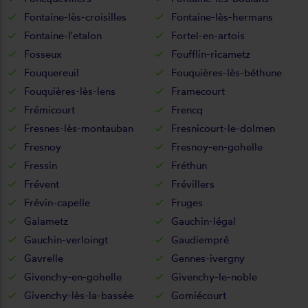
Fontaine-lès-croisilles
Fontaine-lès-hermans
Fontaine-l'etalon
Fortel-en-artois
Fosseux
Foufflin-ricametz
Fouquereuil
Fouquières-lès-béthune
Fouquières-lès-lens
Framecourt
Frémicourt
Frencq
Fresnes-lès-montauban
Fresnicourt-le-dolmen
Fresnoy
Fresnoy-en-gohelle
Fressin
Fréthun
Frévent
Frévillers
Frévin-capelle
Fruges
Galametz
Gauchin-légal
Gauchin-verloingt
Gaudiempré
Gavrelle
Gennes-ivergny
Givenchy-en-gohelle
Givenchy-le-noble
Givenchy-lès-la-bassée
Gomiécourt