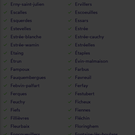
Erny-saint-julien
Ervillers
Escalles
Escoeuilles
Esquerdes
Essars
Estevelles
Estrée
Estrée-blanche
Estrée-cauchy
Estrée-wamin
Estréelles
Etaing
Étaples
Étrun
Évin-malmaison
Fampoux
Farbus
Fauquembergues
Favreuil
Febvin-palfart
Ferfay
Ferques
Festubert
Feuchy
Ficheux
Fiefs
Fiennes
Fillièvres
Fléchin
Fleurbaix
Floringhem
Foncquevillers
Fontaine-lès-boulans