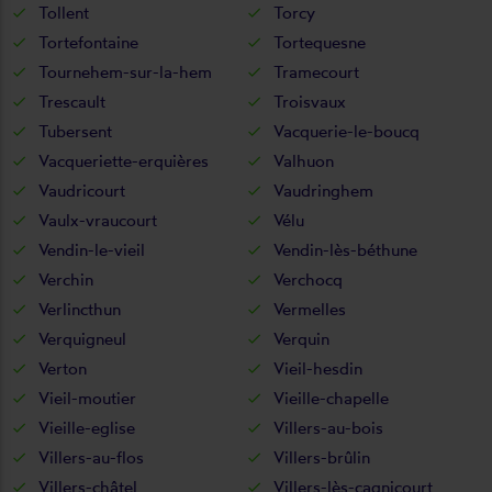
Tollent
Torcy
Tortefontaine
Tortequesne
Tournehem-sur-la-hem
Tramecourt
Trescault
Troisvaux
Tubersent
Vacquerie-le-boucq
Vacqueriette-erquières
Valhuon
Vaudricourt
Vaudringhem
Vaulx-vraucourt
Vélu
Vendin-le-vieil
Vendin-lès-béthune
Verchin
Verchocq
Verlincthun
Vermelles
Verquigneul
Verquin
Verton
Vieil-hesdin
Vieil-moutier
Vieille-chapelle
Vieille-eglise
Villers-au-bois
Villers-au-flos
Villers-brûlin
Villers-châtel
Villers-lès-cagnicourt