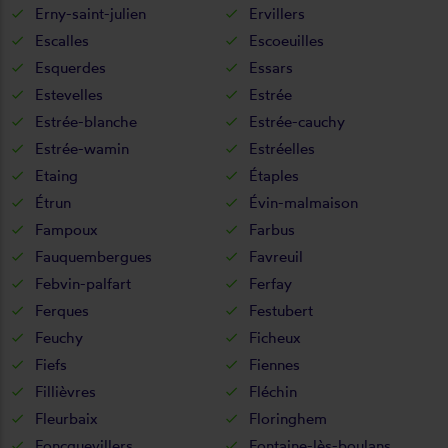
Erny-saint-julien
Ervillers
Escalles
Escoeuilles
Esquerdes
Essars
Estevelles
Estrée
Estrée-blanche
Estrée-cauchy
Estrée-wamin
Estréelles
Etaing
Étaples
Étrun
Évin-malmaison
Fampoux
Farbus
Fauquembergues
Favreuil
Febvin-palfart
Ferfay
Ferques
Festubert
Feuchy
Ficheux
Fiefs
Fiennes
Fillièvres
Fléchin
Fleurbaix
Floringhem
Foncquevillers
Fontaine-lès-boulans