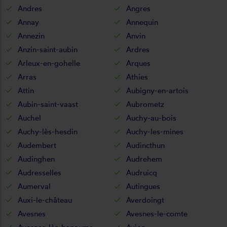
Andres
Angres
Annay
Annequin
Annezin
Anvin
Anzin-saint-aubin
Ardres
Arleux-en-gohelle
Arques
Arras
Athies
Attin
Aubigny-en-artois
Aubin-saint-vaast
Aubrometz
Auchel
Auchy-au-bois
Auchy-lès-hesdin
Auchy-les-mines
Audembert
Audincthun
Audinghen
Audrehem
Audresselles
Audruicq
Aumerval
Autingues
Auxi-le-château
Averdoingt
Avesnes
Avesnes-le-comte