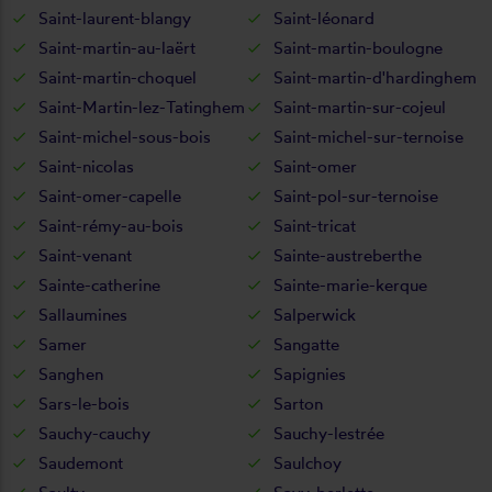
Saint-laurent-blangy
Saint-léonard
Saint-martin-au-laërt
Saint-martin-boulogne
Saint-martin-choquel
Saint-martin-d'hardinghem
Saint-Martin-lez-Tatinghem
Saint-martin-sur-cojeul
Saint-michel-sous-bois
Saint-michel-sur-ternoise
Saint-nicolas
Saint-omer
Saint-omer-capelle
Saint-pol-sur-ternoise
Saint-rémy-au-bois
Saint-tricat
Saint-venant
Sainte-austreberthe
Sainte-catherine
Sainte-marie-kerque
Sallaumines
Salperwick
Samer
Sangatte
Sanghen
Sapignies
Sars-le-bois
Sarton
Sauchy-cauchy
Sauchy-lestrée
Saudemont
Saulchoy