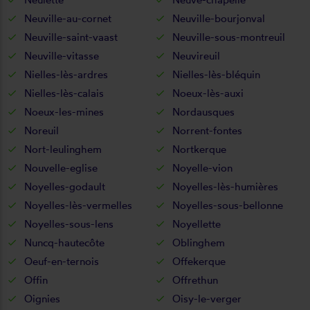
Neuville-au-cornet
Neuville-bourjonval
Neuville-saint-vaast
Neuville-sous-montreuil
Neuville-vitasse
Neuvireuil
Nielles-lès-ardres
Nielles-lès-bléquin
Nielles-lès-calais
Noeux-lès-auxi
Noeux-les-mines
Nordausques
Noreuil
Norrent-fontes
Nort-leulinghem
Nortkerque
Nouvelle-eglise
Noyelle-vion
Noyelles-godault
Noyelles-lès-humières
Noyelles-lès-vermelles
Noyelles-sous-bellonne
Noyelles-sous-lens
Noyellette
Nuncq-hautecôte
Oblinghem
Oeuf-en-ternois
Offekerque
Offin
Offrethun
Oignies
Oisy-le-verger