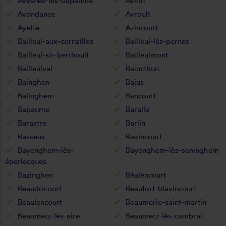
Avesnes-lès-bapaume
Avion
Avondance
Avroult
Ayette
Azincourt
Bailleul-aux-cornailles
Bailleul-lès-pernes
Bailleul-sir-berthoult
Bailleulmont
Bailleulval
Baincthun
Bainghen
Bajus
Balinghem
Bancourt
Bapaume
Baralle
Barastre
Barlin
Basseux
Bavincourt
Bayenghem-lès-
Bayenghem-lès-seninghem
éperlecques
Bazinghen
Béalencourt
Beaudricourt
Beaufort-blavincourt
Beaulencourt
Beaumerie-saint-martin
Beaumetz-lès-aire
Beaumetz-lès-cambrai