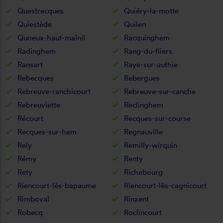
Questrecques
Quiéry-la-motte
Quiestède
Quilen
Quoeux-haut-maînil
Racquinghem
Radinghem
Rang-du-fliers
Ransart
Raye-sur-authie
Rebecques
Rebergues
Rebreuve-ranchicourt
Rebreuve-sur-canche
Rebreuviette
Reclinghem
Récourt
Recques-sur-course
Recques-sur-hem
Regnauville
Rely
Remilly-wirquin
Rémy
Renty
Rety
Richebourg
Riencourt-lès-bapaume
Riencourt-lès-cagnicourt
Rimboval
Rinxent
Robecq
Roclincourt