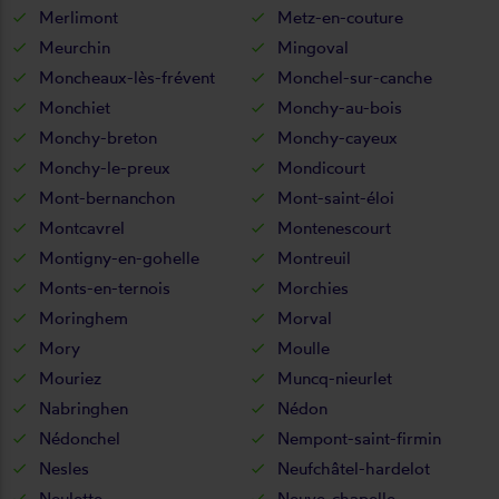
Merlimont
Metz-en-couture
Meurchin
Mingoval
Moncheaux-lès-frévent
Monchel-sur-canche
Monchiet
Monchy-au-bois
Monchy-breton
Monchy-cayeux
Monchy-le-preux
Mondicourt
Mont-bernanchon
Mont-saint-éloi
Montcavrel
Montenescourt
Montigny-en-gohelle
Montreuil
Monts-en-ternois
Morchies
Moringhem
Morval
Mory
Moulle
Mouriez
Muncq-nieurlet
Nabringhen
Nédon
Nédonchel
Nempont-saint-firmin
Nesles
Neufchâtel-hardelot
Neulette
Neuve-chapelle