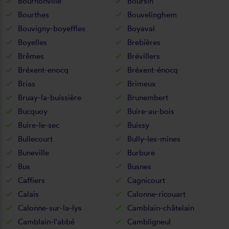
Bournonville
Boursin
Bourthes
Bouvelinghem
Bouvigny-boyeffles
Boyaval
Boyelles
Brebières
Brêmes
Brévillers
Bréxent-enocq
Bréxent-énocq
Brias
Brimeux
Bruay-la-buissière
Brunembert
Bucquoy
Buire-au-bois
Buire-le-sec
Buissy
Bullecourt
Bully-les-mines
Buneville
Burbure
Bus
Busnes
Caffiers
Cagnicourt
Calais
Calonne-ricouart
Calonne-sur-la-lys
Camblain-châtelain
Camblain-l'abbé
Cambligneul