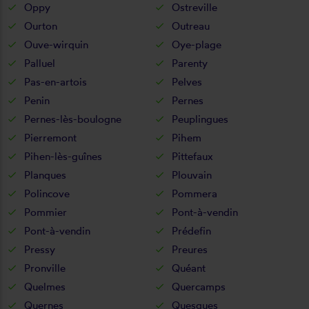
Oppy
Ostreville
Ourton
Outreau
Ouve-wirquin
Oye-plage
Palluel
Parenty
Pas-en-artois
Pelves
Penin
Pernes
Pernes-lès-boulogne
Peuplingues
Pierremont
Pihem
Pihen-lès-guînes
Pittefaux
Planques
Plouvain
Polincove
Pommera
Pommier
Pont-à-vendin
Pont-à-vendin
Prédefin
Pressy
Preures
Pronville
Quéant
Quelmes
Quercamps
Quernes
Quesques