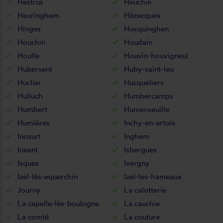
Hestrus
Heuchin
Heuringhem
Hézecques
Hinges
Hocquinghen
Houchin
Houdain
Houlle
Houvin-houvigneul
Hubersent
Huby-saint-leu
Huclier
Hucqueliers
Hulluch
Humbercamps
Humbert
Humeroeuille
Humières
Inchy-en-artois
Incourt
Inghem
Inxent
Isbergues
Isques
Ivergny
Izel-lès-equerchin
Izel-les-hameaux
Journy
La calotterie
La capelle-lès-boulogne
La cauchie
La comté
La couture