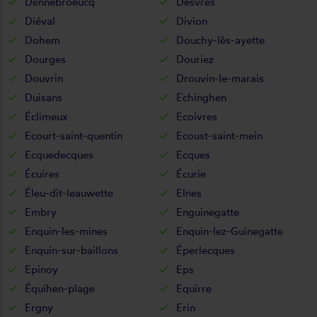
Dennebroeucq
Desvres
Diéval
Divion
Dohem
Douchy-lès-ayette
Dourges
Douriez
Douvrin
Drouvin-le-marais
Duisans
Echinghen
Éclimeux
Ecoivres
Ecourt-saint-quentin
Ecoust-saint-mein
Ecquedecques
Ecques
Écuires
Écurie
Éleu-dit-leauwette
Elnes
Embry
Enguinegatte
Enquin-les-mines
Enquin-lez-Guinegatte
Enquin-sur-baillons
Éperlecques
Epinoy
Eps
Équihen-plage
Equirre
Ergny
Erin