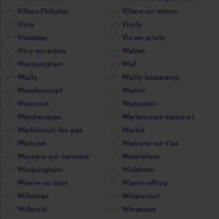
Villers-l'hôpital
Villers-sir-simon
Vimy
Vincly
Violaines
Vis-en-artois
Vitry-en-artois
Waben
Wacquinghen
Wail
Wailly
Wailly-beaucamp
Wambercourt
Wamin
Wancourt
Wanquetin
Wardrecques
Warlencourt-eaucourt
Warlincourt-lès-pas
Warlus
Warluzel
Wavrans-sur-l'aa
Wavrans-sur-ternoise
Westrehem
Wicquinghem
Widehem
Wierre-au-bois
Wierre-effroy
Willeman
Willencourt
Willerval
Wimereux