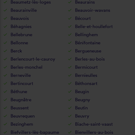
Beaumetz-lès-loges
Beaurains
Beaurainville
Beauvoir-wavans
Beauvois
Bécourt
Béhagnies
Belle-et-houllefort
Bellebrune
Bellinghem
Bellonne
Bénifontaine
Berck
Bergueneuse
Berlencourt-le-cauroy
Berles-au-bois
Berles-monchel
Bermicourt
Berneville
Bernieulles
Bertincourt
Béthonsart
Béthune
Beugin
Beugnâtre
Beugny
Beussent
Beutin
Beuvrequen
Beuvry
Bezinghem
Biache-saint-vaast
Biefvillers-lès-bapaume
Bienvillers-au-bois