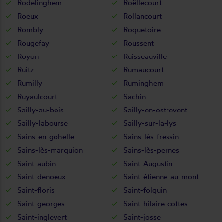
Rodelinghem
Roëllecourt
Roeux
Rollancourt
Rombly
Roquetoire
Rougefay
Roussent
Royon
Ruisseauville
Ruitz
Rumaucourt
Rumilly
Ruminghem
Ruyaulcourt
Sachin
Sailly-au-bois
Sailly-en-ostrevent
Sailly-labourse
Sailly-sur-la-lys
Sains-en-gohelle
Sains-lès-fressin
Sains-lès-marquion
Sains-lès-pernes
Saint-aubin
Saint-Augustin
Saint-denoeux
Saint-étienne-au-mont
Saint-floris
Saint-folquin
Saint-georges
Saint-hilaire-cottes
Saint-inglevert
Saint-josse