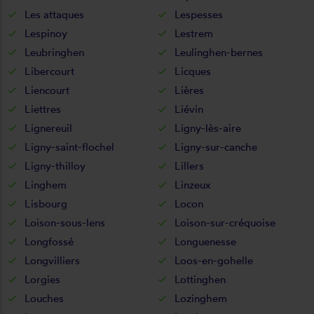
Les attaques
Lespesses
Lespinoy
Lestrem
Leubringhen
Leulinghen-bernes
Libercourt
Licques
Liencourt
Lières
Liettres
Liévin
Lignereuil
Ligny-lès-aire
Ligny-saint-flochel
Ligny-sur-canche
Ligny-thilloy
Lillers
Linghem
Linzeux
Lisbourg
Locon
Loison-sous-lens
Loison-sur-créquoise
Longfossé
Longuenesse
Longvilliers
Loos-en-gohelle
Lorgies
Lottinghen
Louches
Lozinghem