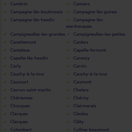
Cambrin
Camiers
Campagne-lès-boulonnais
Campagne-lès-guines
Campagne-lès-hesdin
Campagne-lès-
wardrecques
Campigneulles-les-grandes
Campigneulles-les-petites
Canettemont
Canlers
Canteleux
Capelle-fermont
Capelle-lès-hesdin
Carency
Carly
Carvin
Cauchy-à-la-tour
Cauchy-à-la-tour
Caucourt
Caumont
Cavron-saint-martin
Chelers
Chériennes
Chérisy
Chocques
Clairmarais
Clarques
Clenleu
Clerques
Cléty
Colembert
Colline-beaumont