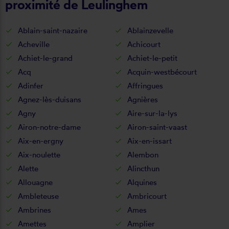
proximité de Leulinghem
Ablain-saint-nazaire
Ablainzevelle
Acheville
Achicourt
Achiet-le-grand
Achiet-le-petit
Acq
Acquin-westbécourt
Adinfer
Affringues
Agnez-lès-duisans
Agnières
Agny
Aire-sur-la-lys
Airon-notre-dame
Airon-saint-vaast
Aix-en-ergny
Aix-en-issart
Aix-noulette
Alembon
Alette
Alincthun
Allouagne
Alquines
Ambleteuse
Ambricourt
Ambrines
Ames
Amettes
Amplier