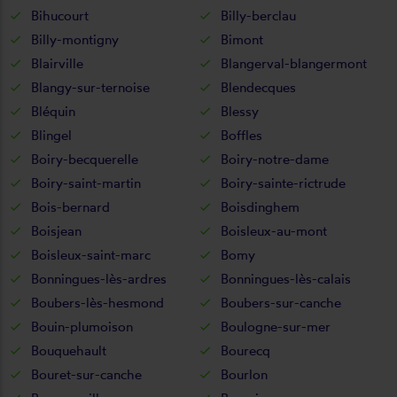
Bihucourt
Billy-berclau
Billy-montigny
Bimont
Blairville
Blangerval-blangermont
Blangy-sur-ternoise
Blendecques
Bléquin
Blessy
Blingel
Boffles
Boiry-becquerelle
Boiry-notre-dame
Boiry-saint-martin
Boiry-sainte-rictrude
Bois-bernard
Boisdinghem
Boisjean
Boisleux-au-mont
Boisleux-saint-marc
Bomy
Bonningues-lès-ardres
Bonningues-lès-calais
Boubers-lès-hesmond
Boubers-sur-canche
Bouin-plumoison
Boulogne-sur-mer
Bouquehault
Bourecq
Bouret-sur-canche
Bourlon