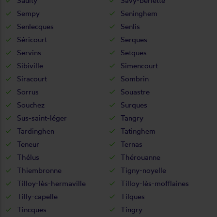
Saulty
Savy-berlette
Sempy
Seninghem
Senlecques
Senlis
Séricourt
Serques
Servins
Setques
Sibiville
Simencourt
Siracourt
Sombrin
Sorrus
Souastre
Souchez
Surques
Sus-saint-léger
Tangry
Tardinghen
Tatinghem
Teneur
Ternas
Thélus
Thérouanne
Thiembronne
Tigny-noyelle
Tilloy-lès-hermaville
Tilloy-lès-mofflaines
Tilly-capelle
Tilques
Tincques
Tingry