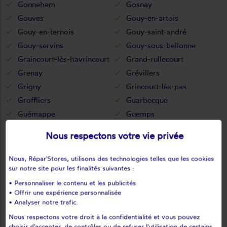
Gonnehem
Gosnay
Gouves
Gouy-en-artois
Gouy-en-ternois
Gouy-saint-andré
Gouy-servins
Gouy-sous-bellonne
Graincourt-lès-havrincourt
Grand-rullecourt
Grenay
Grévillers
Grigny
Grincourt-lès-pas
Groffliers
Guarbecque
Guémappe
Guemps
Guigny
Guinecourt
Nous respectons votre vie privée
Guînes
Guisy
Habarcq
Haillicourt
Nous, Répar'Stores, utilisons des technologies telles que les cookies
Haisnes
Halinghen
sur notre site pour les finalités suivantes :
Hallines
Ham-en-artois
• Personnaliser le contenu et les publicités
• Offrir une expérience personnalisée
Hamblain-les-prés
Hamelincourt
• Analyser notre trafic.
Hames-boucres
Hannescamps
Nous respectons votre droit à la confidentialité et vous pouvez
Haplincourt
Haravesnes
choisir d'accepter, de contrôler ou de refuser l'utilisation de certains