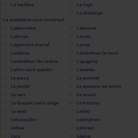
La herlière
La loge
La thieuloye
La madelaine-sous-montreuil
Labeuvrière
Labourse
Labroye
Lacres
Lagnicourt-marcel
Laires
Lambres
Landrethun-le-nord
Landrethun-lès-ardres
Lapugnoy
Lattre-saint-quentin
Laventie
Le parcq
Le ponchel
Le portel
Le quesnoy-en-artois
Le sars
Le souich
Le touquet-paris-plage
Le transloy
Le wast
Lebiez
Lebucquière
Ledinghem
Lefaux
Leforest
Lens
Lépine