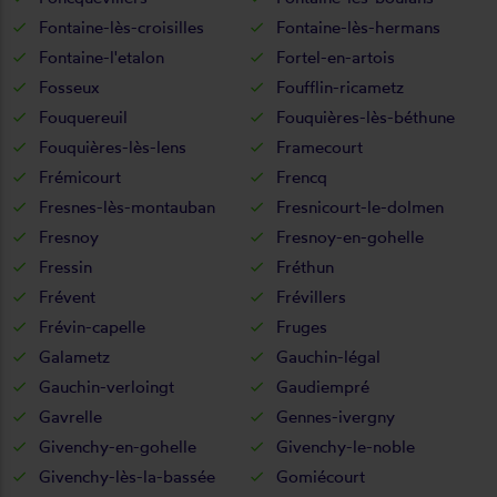
Fontaine-lès-croisilles
Fontaine-lès-hermans
Fontaine-l'etalon
Fortel-en-artois
Fosseux
Foufflin-ricametz
Fouquereuil
Fouquières-lès-béthune
Fouquières-lès-lens
Framecourt
Frémicourt
Frencq
Fresnes-lès-montauban
Fresnicourt-le-dolmen
Fresnoy
Fresnoy-en-gohelle
Fressin
Fréthun
Frévent
Frévillers
Frévin-capelle
Fruges
Galametz
Gauchin-légal
Gauchin-verloingt
Gaudiempré
Gavrelle
Gennes-ivergny
Givenchy-en-gohelle
Givenchy-le-noble
Givenchy-lès-la-bassée
Gomiécourt