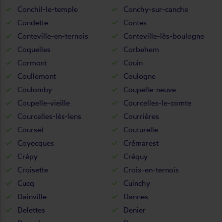
Conchil-le-temple
Conchy-sur-canche
Condette
Contes
Conteville-en-ternois
Conteville-lès-boulogne
Coquelles
Corbehem
Cormont
Couin
Coullemont
Coulogne
Coulomby
Coupelle-neuve
Coupelle-vieille
Courcelles-le-comte
Courcelles-lès-lens
Courrières
Courset
Couturelle
Coyecques
Crémarest
Crépy
Créquy
Croisette
Croix-en-ternois
Cucq
Cuinchy
Dainville
Dannes
Delettes
Denier