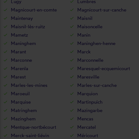
Lugy
Lumbres
Magnicourt-en-comte
Magnicourt-sur-canche
Maintenay
Maisnil
Maisnil-lès-ruitz
Maisoncelle
Mametz
Manin
Maninghem
Maninghen-henne
Marant
Marck
Marconne
Marconnelle
Marenla
Maresquel-ecquemicourt
Marest
Maresville
Marles-les-mines
Marles-sur-canche
Maroeuil
Marquion
Marquise
Martinpuich
Matringhem
Mazingarbe
Mazinghem
Mencas
Mentque-nortbécourt
Mercatel
Merck-saint-liévin
Méricourt