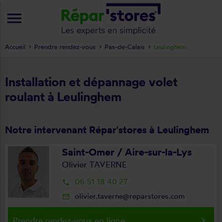
menu
Accueil
Prendre rendez-vous
Pas-de-Calais
Leulinghem
Installation et dépannage volet
roulant à Leulinghem
Notre intervenant Répar'stores à Leulinghem
Saint-Omer / Aire-sur-la-Lys
Olivier TAVERNE
06 51 18 40 27
local_phone
olivier.taverne@reparstores.com
mail_outline
keyboard_arrow_right
Prendre rendez-vous en ligne