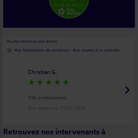
Plus de 210 000 avis
Du plus récent au plus ancien
Voir l'attestation de confiance - Avis soumis à un contrôle
help_outline
Christian G.
star_rate
star_rate
star_rate
star_rate
star_rate
keyboard_arrow_right
Très professionnel
Avis déposé le 31/07/2026
Retrouvez nos intervenants à