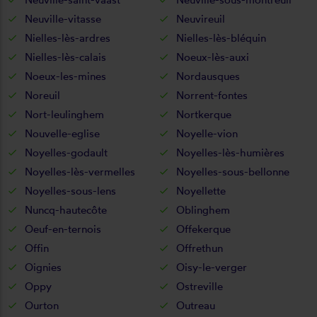
Neuville-vitasse
Neuvireuil
Nielles-lès-ardres
Nielles-lès-bléquin
Nielles-lès-calais
Noeux-lès-auxi
Noeux-les-mines
Nordausques
Noreuil
Norrent-fontes
Nort-leulinghem
Nortkerque
Nouvelle-eglise
Noyelle-vion
Noyelles-godault
Noyelles-lès-humières
Noyelles-lès-vermelles
Noyelles-sous-bellonne
Noyelles-sous-lens
Noyellette
Nuncq-hautecôte
Oblinghem
Oeuf-en-ternois
Offekerque
Offin
Offrethun
Oignies
Oisy-le-verger
Oppy
Ostreville
Ourton
Outreau