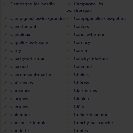
Campagne-lès-hesdin
Campagne-lès-
wardrecques
Campigneulles-les-grandes
Campigneulles-les-petites
Canettemont
Canlers
Canteleux
Capelle-fermont
Capelle-lès-hesdin
Carency
Carly
Carvin
Cauchy-à-la-tour
Cauchy-à-la-tour
Caucourt
Caumont
Cavron-saint-martin
Chelers
Chériennes
Chérisy
Chocques
Clairmarais
Clarques
Clenleu
Clerques
Cléty
Colembert
Colline-beaumont
Conchil-le-temple
Conchy-sur-canche
Condette
Contes