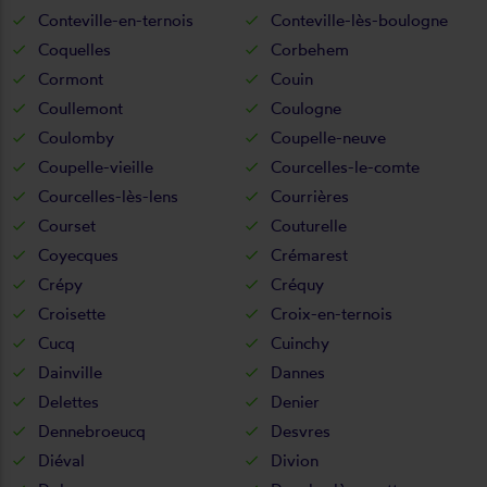
Conteville-en-ternois
Conteville-lès-boulogne
Coquelles
Corbehem
Cormont
Couin
Coullemont
Coulogne
Coulomby
Coupelle-neuve
Coupelle-vieille
Courcelles-le-comte
Courcelles-lès-lens
Courrières
Courset
Couturelle
Coyecques
Crémarest
Crépy
Créquy
Croisette
Croix-en-ternois
Cucq
Cuinchy
Dainville
Dannes
Delettes
Denier
Dennebroeucq
Desvres
Diéval
Divion