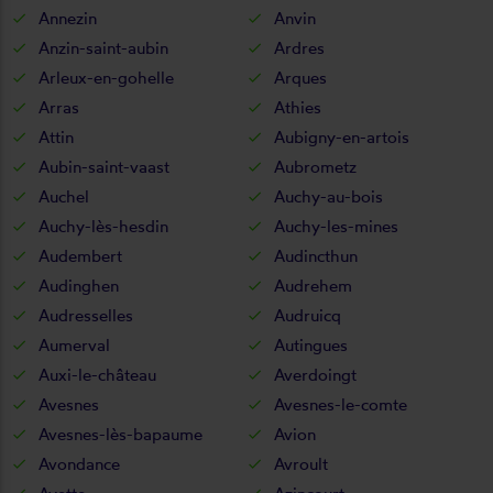
Annezin
Anvin
Anzin-saint-aubin
Ardres
Arleux-en-gohelle
Arques
Arras
Athies
Attin
Aubigny-en-artois
Aubin-saint-vaast
Aubrometz
Auchel
Auchy-au-bois
Auchy-lès-hesdin
Auchy-les-mines
Audembert
Audincthun
Audinghen
Audrehem
Audresselles
Audruicq
Aumerval
Autingues
Auxi-le-château
Averdoingt
Avesnes
Avesnes-le-comte
Avesnes-lès-bapaume
Avion
Avondance
Avroult