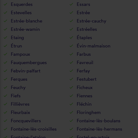
Esquerdes
Essars
Estevelles
Estrée
Estrée-blanche
Estrée-cauchy
Estrée-wamin
Estréelles
Etaing
Étaples
Étrun
Évin-malmaison
Fampoux
Farbus
Fauquembergues
Favreuil
Febvin-palfart
Ferfay
Ferques
Festubert
Feuchy
Ficheux
Fiefs
Fiennes
Fillièvres
Fléchin
Fleurbaix
Floringhem
Foncquevillers
Fontaine-lès-boulans
Fontaine-lès-croisilles
Fontaine-lès-hermans
Fontaine-l'etalon
Fortel-en-artois