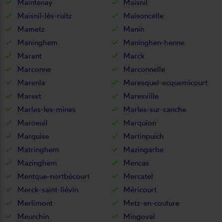
Maintenay
Maisnil
Maisnil-lès-ruitz
Maisoncelle
Mametz
Manin
Maninghem
Maninghen-henne
Marant
Marck
Marconne
Marconnelle
Marenla
Maresquel-ecquemicourt
Marest
Maresville
Marles-les-mines
Marles-sur-canche
Maroeuil
Marquion
Marquise
Martinpuich
Matringhem
Mazingarbe
Mazinghem
Mencas
Mentque-nortbécourt
Mercatel
Merck-saint-liévin
Méricourt
Merlimont
Metz-en-couture
Meurchin
Mingoval