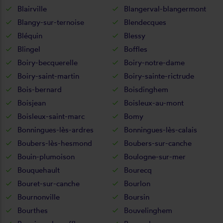
Blairville
Blangerval-blangermont
Blangy-sur-ternoise
Blendecques
Bléquin
Blessy
Blingel
Boffles
Boiry-becquerelle
Boiry-notre-dame
Boiry-saint-martin
Boiry-sainte-rictrude
Bois-bernard
Boisdinghem
Boisjean
Boisleux-au-mont
Boisleux-saint-marc
Bomy
Bonningues-lès-ardres
Bonningues-lès-calais
Boubers-lès-hesmond
Boubers-sur-canche
Bouin-plumoison
Boulogne-sur-mer
Bouquehault
Bourecq
Bouret-sur-canche
Bourlon
Bournonville
Boursin
Bourthes
Bouvelinghem