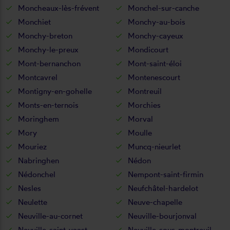
Moncheaux-lès-frévent
Monchel-sur-canche
Monchiet
Monchy-au-bois
Monchy-breton
Monchy-cayeux
Monchy-le-preux
Mondicourt
Mont-bernanchon
Mont-saint-éloi
Montcavrel
Montenescourt
Montigny-en-gohelle
Montreuil
Monts-en-ternois
Morchies
Moringhem
Morval
Mory
Moulle
Mouriez
Muncq-nieurlet
Nabringhen
Nédon
Nédonchel
Nempont-saint-firmin
Nesles
Neufchâtel-hardelot
Neulette
Neuve-chapelle
Neuville-au-cornet
Neuville-bourjonval
Neuville-saint-vaast
Neuville-sous-montreuil