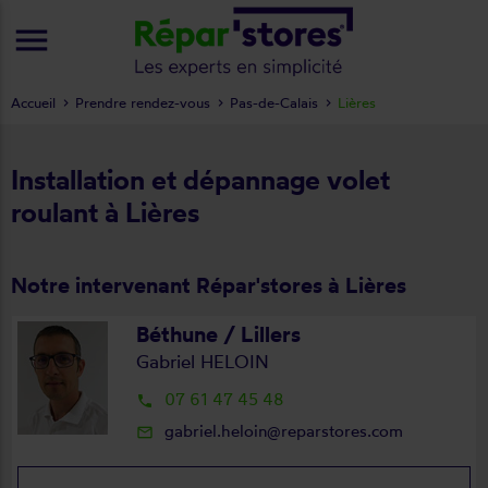
menu
Accueil
Prendre rendez-vous
Pas-de-Calais
Lières
Installation et dépannage volet
roulant à Lières
Notre intervenant Répar'stores à Lières
Béthune / Lillers
Gabriel HELOIN
07 61 47 45 48
local_phone
gabriel.heloin@reparstores.com
mail_outline