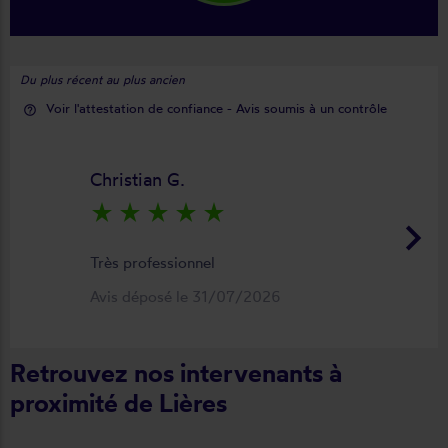
Du plus récent au plus ancien
Voir l'attestation de confiance - Avis soumis à un contrôle
help_outline
Christian G.
star_rate
star_rate
star_rate
star_rate
star_rate
keyboard_arrow_right
Très professionnel
Avis déposé le 31/07/2026
Retrouvez nos intervenants à
proximité de Lières