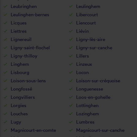
Leubringhen
Leulinghem
Leulinghen-bernes
Libercourt
Licques
Liencourt
Liettres
Liévin
Lignereuil
Ligny-lès-aire
Ligny-saint-flochel
Ligny-sur-canche
Ligny-thilloy
Lillers
Linghem
Linzeux
Lisbourg
Locon
Loison-sous-lens
Loison-sur-créquoise
Longfossé
Longuenesse
Longvilliers
Loos-en-gohelle
Lorgies
Lottinghen
Louches
Lozinghem
Lugy
Lumbres
Magnicourt-en-comte
Magnicourt-sur-canche