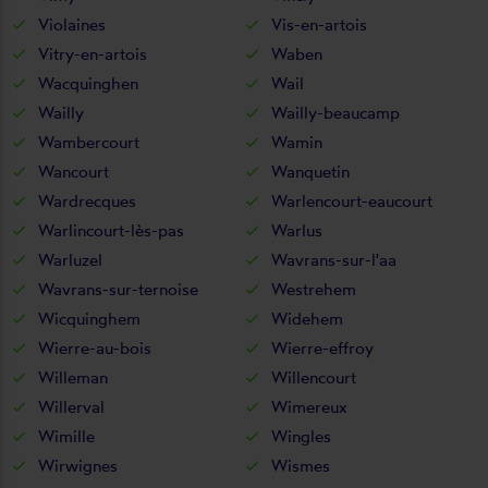
Violaines
Vis-en-artois
Vitry-en-artois
Waben
Wacquinghen
Wail
Wailly
Wailly-beaucamp
Wambercourt
Wamin
Wancourt
Wanquetin
Wardrecques
Warlencourt-eaucourt
Warlincourt-lès-pas
Warlus
Warluzel
Wavrans-sur-l'aa
Wavrans-sur-ternoise
Westrehem
Wicquinghem
Widehem
Wierre-au-bois
Wierre-effroy
Willeman
Willencourt
Willerval
Wimereux
Wimille
Wingles
Wirwignes
Wismes