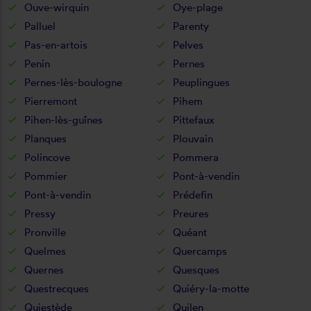
Ouve-wirquin
Oye-plage
Palluel
Parenty
Pas-en-artois
Pelves
Penin
Pernes
Pernes-lès-boulogne
Peuplingues
Pierremont
Pihem
Pihen-lès-guînes
Pittefaux
Planques
Plouvain
Polincove
Pommera
Pommier
Pont-à-vendin
Pont-à-vendin
Prédefin
Pressy
Preures
Pronville
Quéant
Quelmes
Quercamps
Quernes
Quesques
Questrecques
Quiéry-la-motte
Quiestède
Quilen