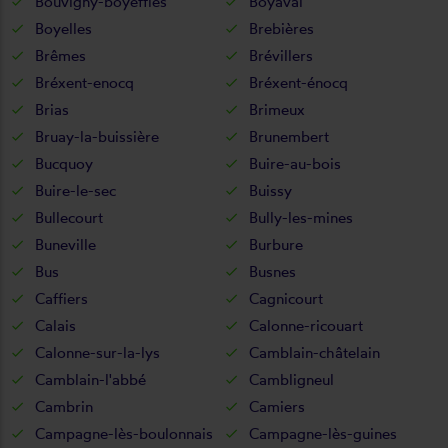
Bouvigny-boyeffles
Boyaval
Boyelles
Brebières
Brêmes
Brévillers
Bréxent-enocq
Bréxent-énocq
Brias
Brimeux
Bruay-la-buissière
Brunembert
Bucquoy
Buire-au-bois
Buire-le-sec
Buissy
Bullecourt
Bully-les-mines
Buneville
Burbure
Bus
Busnes
Caffiers
Cagnicourt
Calais
Calonne-ricouart
Calonne-sur-la-lys
Camblain-châtelain
Camblain-l'abbé
Cambligneul
Cambrin
Camiers
Campagne-lès-boulonnais
Campagne-lès-guines