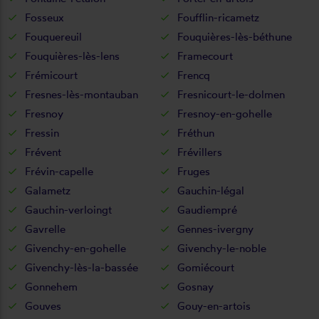
Fosseux
Foufflin-ricametz
Fouquereuil
Fouquières-lès-béthune
Fouquières-lès-lens
Framecourt
Frémicourt
Frencq
Fresnes-lès-montauban
Fresnicourt-le-dolmen
Fresnoy
Fresnoy-en-gohelle
Fressin
Fréthun
Frévent
Frévillers
Frévin-capelle
Fruges
Galametz
Gauchin-légal
Gauchin-verloingt
Gaudiempré
Gavrelle
Gennes-ivergny
Givenchy-en-gohelle
Givenchy-le-noble
Givenchy-lès-la-bassée
Gomiécourt
Gonnehem
Gosnay
Gouves
Gouy-en-artois