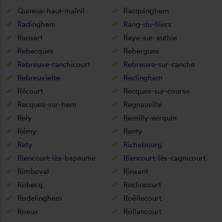
Quoeux-haut-maînil
Racquinghem
Radinghem
Rang-du-fliers
Ransart
Raye-sur-authie
Rebecques
Rebergues
Rebreuve-ranchicourt
Rebreuve-sur-canche
Rebreuviette
Reclinghem
Récourt
Recques-sur-course
Recques-sur-hem
Regnauville
Rely
Remilly-wirquin
Rémy
Renty
Rety
Richebourg
Riencourt-lès-bapaume
Riencourt-lès-cagnicourt
Rimboval
Rinxent
Robecq
Roclincourt
Rodelinghem
Roëllecourt
Roeux
Rollancourt