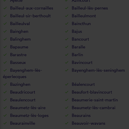
Ayette
Azincourt
Bailleul-aux-cornailles
Bailleul-lès-pernes
Bailleul-sir-berthoult
Bailleulmont
Bailleulval
Baincthun
Bainghen
Bajus
Balinghem
Bancourt
Bapaume
Baralle
Barastre
Barlin
Basseux
Bavincourt
Bayenghem-lès-
Bayenghem-lès-seninghem
éperlecques
Bazinghen
Béalencourt
Beaudricourt
Beaufort-blavincourt
Beaulencourt
Beaumerie-saint-martin
Beaumetz-lès-aire
Beaumetz-lès-cambrai
Beaumetz-lès-loges
Beaurains
Beaurainville
Beauvoir-wavans