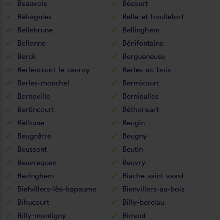
Beauvois
Bécourt
Béhagnies
Belle-et-houllefort
Bellebrune
Bellinghem
Bellonne
Bénifontaine
Berck
Bergueneuse
Berlencourt-le-cauroy
Berles-au-bois
Berles-monchel
Bermicourt
Berneville
Bernieulles
Bertincourt
Béthonsart
Béthune
Beugin
Beugnâtre
Beugny
Beussent
Beutin
Beuvrequen
Beuvry
Bezinghem
Biache-saint-vaast
Biefvillers-lès-bapaume
Bienvillers-au-bois
Bihucourt
Billy-berclau
Billy-montigny
Bimont