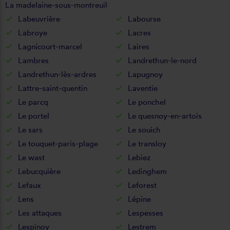
La madelaine-sous-montreuil
Labeuvrière
Labourse
Labroye
Lacres
Lagnicourt-marcel
Laires
Lambres
Landrethun-le-nord
Landrethun-lès-ardres
Lapugnoy
Lattre-saint-quentin
Laventie
Le parcq
Le ponchel
Le portel
Le quesnoy-en-artois
Le sars
Le souich
Le touquet-paris-plage
Le transloy
Le wast
Lebiez
Lebucquière
Ledinghem
Lefaux
Leforest
Lens
Lépine
Les attaques
Lespesses
Lespinoy
Lestrem