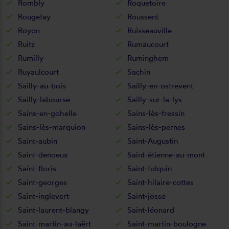
Rombly
Roquetoire
Rougefay
Roussent
Royon
Ruisseauville
Ruitz
Rumaucourt
Rumilly
Ruminghem
Ruyaulcourt
Sachin
Sailly-au-bois
Sailly-en-ostrevent
Sailly-labourse
Sailly-sur-la-lys
Sains-en-gohelle
Sains-lès-fressin
Sains-lès-marquion
Sains-lès-pernes
Saint-aubin
Saint-Augustin
Saint-denoeux
Saint-étienne-au-mont
Saint-floris
Saint-folquin
Saint-georges
Saint-hilaire-cottes
Saint-inglevert
Saint-josse
Saint-laurent-blangy
Saint-léonard
Saint-martin-au-laërt
Saint-martin-boulogne