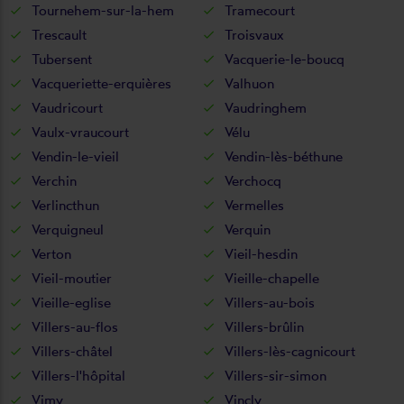
Tournehem-sur-la-hem
Tramecourt
Trescault
Troisvaux
Tubersent
Vacquerie-le-boucq
Vacqueriette-erquières
Valhuon
Vaudricourt
Vaudringhem
Vaulx-vraucourt
Vélu
Vendin-le-vieil
Vendin-lès-béthune
Verchin
Verchocq
Verlincthun
Vermelles
Verquigneul
Verquin
Verton
Vieil-hesdin
Vieil-moutier
Vieille-chapelle
Vieille-eglise
Villers-au-bois
Villers-au-flos
Villers-brûlin
Villers-châtel
Villers-lès-cagnicourt
Villers-l'hôpital
Villers-sir-simon
Vimy
Vincly