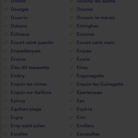
Dohem
Douchy-lès-ayette
Dourges
Douriez
Douvrin
Drouvin-le-marais
Duisans
Echinghen
Éclimeux
Ecoivres
Ecourt-saint-quentin
Ecoust-saint-mein
Ecquedecques
Ecques
Écuires
Écurie
Éleu-dit-leauwette
Elnes
Embry
Enguinegatte
Enquin-les-mines
Enquin-lez-Guinegatte
Enquin-sur-baillons
Éperlecques
Epinoy
Eps
Équihen-plage
Equirre
Ergny
Erin
Erny-saint-julien
Ervillers
Escalles
Escoeuilles