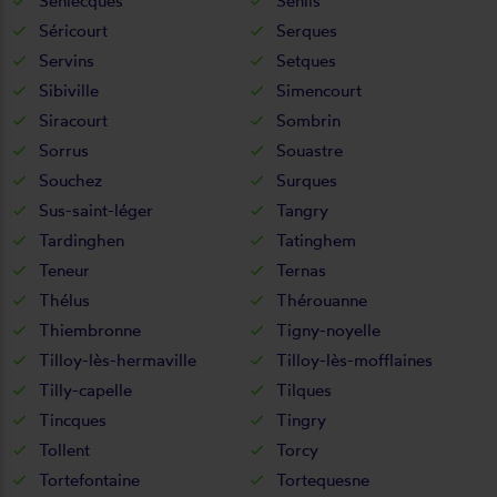
Senlecques
Senlis
Séricourt
Serques
Servins
Setques
Sibiville
Simencourt
Siracourt
Sombrin
Sorrus
Souastre
Souchez
Surques
Sus-saint-léger
Tangry
Tardinghen
Tatinghem
Teneur
Ternas
Thélus
Thérouanne
Thiembronne
Tigny-noyelle
Tilloy-lès-hermaville
Tilloy-lès-mofflaines
Tilly-capelle
Tilques
Tincques
Tingry
Tollent
Torcy
Tortefontaine
Tortequesne