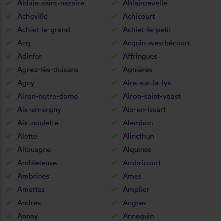
Ablain-saint-nazaire
Ablainzevelle
Acheville
Achicourt
Achiet-le-grand
Achiet-le-petit
Acq
Acquin-westbécourt
Adinfer
Affringues
Agnez-lès-duisans
Agnières
Agny
Aire-sur-la-lys
Airon-notre-dame
Airon-saint-vaast
Aix-en-ergny
Aix-en-issart
Aix-noulette
Alembon
Alette
Alincthun
Allouagne
Alquines
Ambleteuse
Ambricourt
Ambrines
Ames
Amettes
Amplier
Andres
Angres
Annay
Annequin