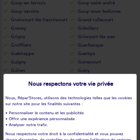
Gouy-en-ternois
Gouy-saint-andré
Gouy-servins
Gouy-sous-bellonne
Graincourt-lès-havrincourt
Grand-rullecourt
Grenay
Grévillers
Grigny
Grincourt-lès-pas
Groffliers
Guarbecque
Guémappe
Guemps
Guigny
Guinecourt
Guînes
Guisy
Habarcq
Haillicourt
Nous respectons votre vie privée
Haisnes
Halinghen
Hallines
Ham-en-artois
Nous, Répar'Stores, utilisons des technologies telles que les cookies
Hamblain-les-prés
Hamelincourt
sur notre site pour les finalités suivantes :
Hames-boucres
Hannescamps
• Personnaliser le contenu et les publicités
• Offrir une expérience personnalisée
Haplincourt
Haravesnes
• Analyser notre trafic.
Hardinghen
Harnes
Nous respectons votre droit à la confidentialité et vous pouvez
Haut-loquin
Haute-avesnes
choisir d'accepter, de contrôler ou de refuser l'utilisation de certains