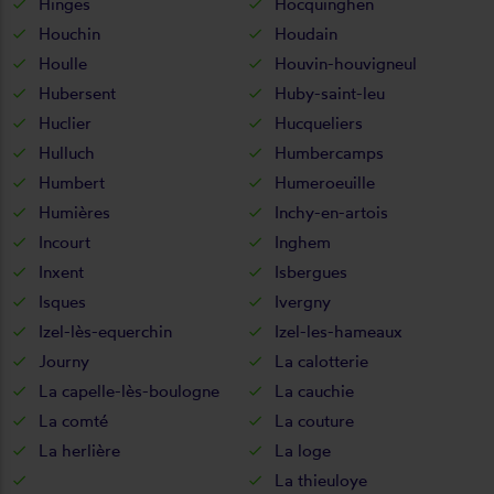
Hinges
Hocquinghen
Houchin
Houdain
Houlle
Houvin-houvigneul
Hubersent
Huby-saint-leu
Huclier
Hucqueliers
Hulluch
Humbercamps
Humbert
Humeroeuille
Humières
Inchy-en-artois
Incourt
Inghem
Inxent
Isbergues
Isques
Ivergny
Izel-lès-equerchin
Izel-les-hameaux
Journy
La calotterie
La capelle-lès-boulogne
La cauchie
La comté
La couture
La herlière
La loge
La thieuloye