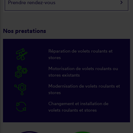
keyboard_arrow_right
Prendre rendez-vous
Nos prestations
Réparation de volets roulants et
stores
Motorisation de volets roulants ou
stores existants
Modernisation de volets roulants et
stores
Changement et installation de
volets roulants et stores