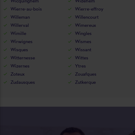
Wicquinghem
Widehem
Wierre-au-bois
Wierre-effroy
Willeman
Willencourt
Willerval
Wimereux
Wimille
Wingles
Wirwignes
Wismes
Wisques
Wissant
Witternesse
Wittes
Wizernes
Ytres
Zoteux
Zouafques
Zudausques
Zutkerque