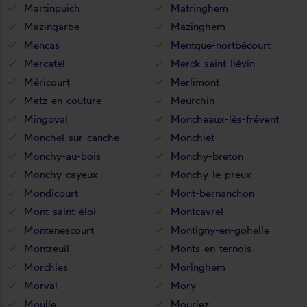
Martinpuich
Matringhem
Mazingarbe
Mazinghem
Mencas
Mentque-nortbécourt
Mercatel
Merck-saint-liévin
Méricourt
Merlimont
Metz-en-couture
Meurchin
Mingoval
Moncheaux-lès-frévent
Monchel-sur-canche
Monchiet
Monchy-au-bois
Monchy-breton
Monchy-cayeux
Monchy-le-preux
Mondicourt
Mont-bernanchon
Mont-saint-éloi
Montcavrel
Montenescourt
Montigny-en-gohelle
Montreuil
Monts-en-ternois
Morchies
Moringhem
Morval
Mory
Moulle
Mouriez