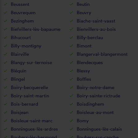
Beussent
Beutin
Beuvrequen
Beuvry
Bezinghem
Biache-saint-vaast
Biefvillers-lès-bapaume
Bienvillers-au-bois
Bihucourt
Billy-berclau
Billy-montigny
Bimont
Blairville
Blangerval-blangermont
Blangy-sur-ternoise
Blendecques
Bléquin
Blessy
Blingel
Boffles
Boiry-becquerelle
Boiry-notre-dame
Boiry-saint-martin
Boiry-sainte-rictrude
Bois-bernard
Boisdinghem
Boisjean
Boisleux-au-mont
Boisleux-saint-marc
Bomy
Bonningues-lès-ardres
Bonningues-lès-calais
Boubers-lès-hesmond
Boubers-sur-canche