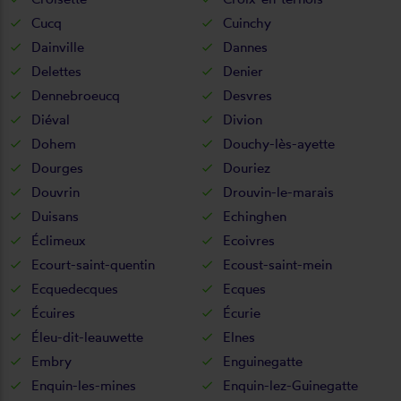
Cucq
Cuinchy
Dainville
Dannes
Delettes
Denier
Dennebroeucq
Desvres
Diéval
Divion
Dohem
Douchy-lès-ayette
Dourges
Douriez
Douvrin
Drouvin-le-marais
Duisans
Echinghen
Éclimeux
Ecoivres
Ecourt-saint-quentin
Ecoust-saint-mein
Ecquedecques
Ecques
Écuires
Écurie
Éleu-dit-leauwette
Elnes
Embry
Enguinegatte
Enquin-les-mines
Enquin-lez-Guinegatte