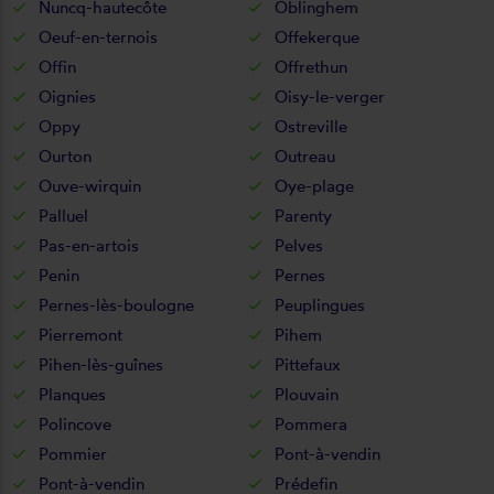
Nuncq-hautecôte
Oblinghem
Oeuf-en-ternois
Offekerque
Offin
Offrethun
Oignies
Oisy-le-verger
Oppy
Ostreville
Ourton
Outreau
Ouve-wirquin
Oye-plage
Palluel
Parenty
Pas-en-artois
Pelves
Penin
Pernes
Pernes-lès-boulogne
Peuplingues
Pierremont
Pihem
Pihen-lès-guînes
Pittefaux
Planques
Plouvain
Polincove
Pommera
Pommier
Pont-à-vendin
Pont-à-vendin
Prédefin