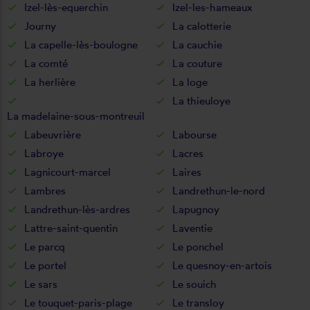
Izel-lès-equerchin
Izel-les-hameaux
Journy
La calotterie
La capelle-lès-boulogne
La cauchie
La comté
La couture
La herlière
La loge
La thieuloye
La madelaine-sous-montreuil
Labeuvrière
Labourse
Labroye
Lacres
Lagnicourt-marcel
Laires
Lambres
Landrethun-le-nord
Landrethun-lès-ardres
Lapugnoy
Lattre-saint-quentin
Laventie
Le parcq
Le ponchel
Le portel
Le quesnoy-en-artois
Le sars
Le souich
Le touquet-paris-plage
Le transloy