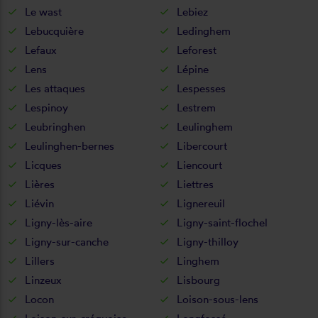
Le wast
Lebiez
Lebucquière
Ledinghem
Lefaux
Leforest
Lens
Lépine
Les attaques
Lespesses
Lespinoy
Lestrem
Leubringhen
Leulinghem
Leulinghen-bernes
Libercourt
Licques
Liencourt
Lières
Liettres
Liévin
Lignereuil
Ligny-lès-aire
Ligny-saint-flochel
Ligny-sur-canche
Ligny-thilloy
Lillers
Linghem
Linzeux
Lisbourg
Locon
Loison-sous-lens