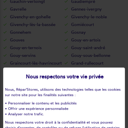
Gauchin-verloingt
Gaudiempré
Gavrelle
Gennes-ivergny
Givenchy-en-gohelle
Givenchy-le-noble
Givenchy-lès-la-bassée
Gomiécourt
Gonnehem
Gosnay
Gouves
Gouy-en-artois
Gouy-en-ternois
Gouy-saint-andré
Gouy-servins
Gouy-sous-bellonne
Graincourt-lès-havrincourt
Grand-rullecourt
Grenay
Grévillers
Nous respectons votre vie privée
Grigny
Grincourt-lès-pas
Groffliers
Guarbecque
Nous, Répar'Stores, utilisons des technologies telles que les cookies
Guémappe
Guemps
sur notre site pour les finalités suivantes :
Guigny
Guinecourt
• Personnaliser le contenu et les publicités
• Offrir une expérience personnalisée
Guînes
Guisy
• Analyser notre trafic.
Habarcq
Haillicourt
Nous respectons votre droit à la confidentialité et vous pouvez
Haisnes
Halinghen
choisir d'accepter, de contrôler ou de refuser l'utilisation de certains