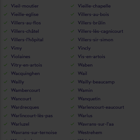
Vieil-moutier
Vieille-chapelle
Vieille-eglise
Villers-au-bois
Villers-au-flos
Villers-brûlin
Villers-châtel
Villers-lès-cagnicourt
Villers-l'hôpital
Villers-sir-simon
Vimy
Vincly
Violaines
Vis-en-artois
Vitry-en-artois
Waben
Wacquinghen
Wail
Wailly
Wailly-beaucamp
Wambercourt
Wamin
Wancourt
Wanquetin
Wardrecques
Warlencourt-eaucourt
Warlincourt-lès-pas
Warlus
Warluzel
Wavrans-sur-l'aa
Wavrans-sur-ternoise
Westrehem