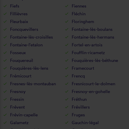
Fiefs
Fiennes
Fillièvres
Fléchin
Fleurbaix
Floringhem
Foncquevillers
Fontaine-lès-boulans
Fontaine-lès-croisilles
Fontaine-lès-hermans
Fontaine-l'etalon
Fortel-en-artois
Fosseux
Foufflin-ricametz
Fouquereuil
Fouquières-lès-béthune
Fouquières-lès-lens
Framecourt
Frémicourt
Frencq
Fresnes-lès-montauban
Fresnicourt-le-dolmen
Fresnoy
Fresnoy-en-gohelle
Fressin
Fréthun
Frévent
Frévillers
Frévin-capelle
Fruges
Galametz
Gauchin-légal