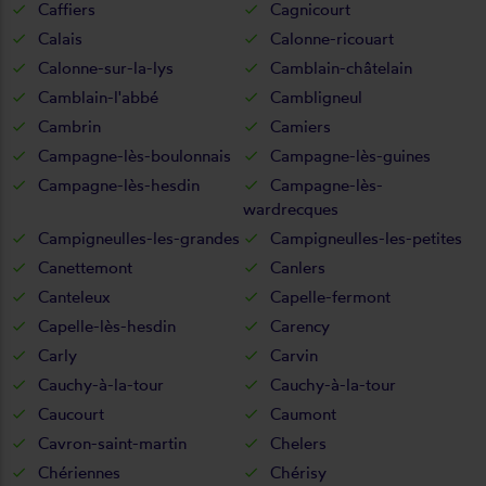
Caffiers
Cagnicourt
Calais
Calonne-ricouart
Calonne-sur-la-lys
Camblain-châtelain
Camblain-l'abbé
Cambligneul
Cambrin
Camiers
Campagne-lès-boulonnais
Campagne-lès-guines
Campagne-lès-hesdin
Campagne-lès-
wardrecques
Campigneulles-les-grandes
Campigneulles-les-petites
Canettemont
Canlers
Canteleux
Capelle-fermont
Capelle-lès-hesdin
Carency
Carly
Carvin
Cauchy-à-la-tour
Cauchy-à-la-tour
Caucourt
Caumont
Cavron-saint-martin
Chelers
Chériennes
Chérisy