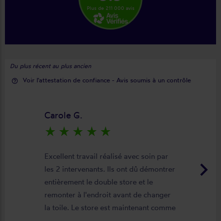
Plus de 211 000 avis
Du plus récent au plus ancien
Voir l'attestation de confiance - Avis soumis à un contrôle
help_outline
Carole G.
star_rate
star_rate
star_rate
star_rate
star_rate
Excellent travail réalisé avec soin par
keyboard_arrow_right
les 2 intervenants. Ils ont dû démontrer
entièrement le double store et le
remonter à l'endroit avant de changer
la toile. Le store est maintenant comme
neuf, parfaitement positionné et