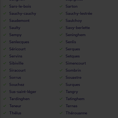
Sars-le-bois
Sarton
Sauchy-cauchy
Sauchy-lestrée
Saudemont
Saulchoy
Saulty
Savy-berlette
Sempy
Seninghem
Senlecques
Senlis
Séricourt
Serques
Servins
Setques
Sibiville
Simencourt
Siracourt
Sombrin
Sorrus
Souastre
Souchez
Surques
Sus-saint-léger
Tangry
Tardinghen
Tatinghem
Teneur
Ternas
Thélus
Thérouanne