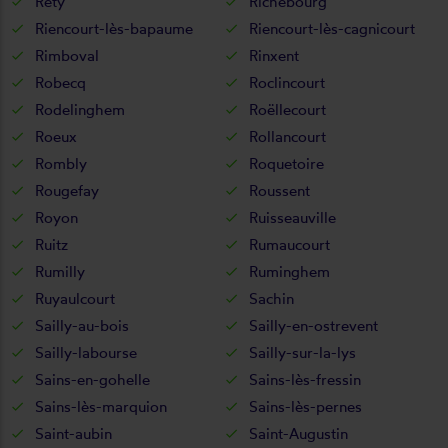
Rety
Richebourg
Riencourt-lès-bapaume
Riencourt-lès-cagnicourt
Rimboval
Rinxent
Robecq
Roclincourt
Rodelinghem
Roëllecourt
Roeux
Rollancourt
Rombly
Roquetoire
Rougefay
Roussent
Royon
Ruisseauville
Ruitz
Rumaucourt
Rumilly
Ruminghem
Ruyaulcourt
Sachin
Sailly-au-bois
Sailly-en-ostrevent
Sailly-labourse
Sailly-sur-la-lys
Sains-en-gohelle
Sains-lès-fressin
Sains-lès-marquion
Sains-lès-pernes
Saint-aubin
Saint-Augustin