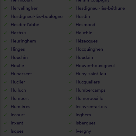
Hervelinghen
Hesdigneul-lès-béthune
Hesdigneul-lès-boulogne
Hesdin
Hesdin-l'abbé
Hesmond
Hestrus
Heuchin
Heuringhem
Hézecques
Hinges
Hocquinghen
Houchin
Houdain
Houlle
Houvin-houvigneul
Hubersent
Huby-saint-leu
Huclier
Hucqueliers
Hulluch
Humbercamps
Humbert
Humeroeuille
Humières
Inchy-en-artois
Incourt
Inghem
Inxent
Isbergues
Isques
Ivergny