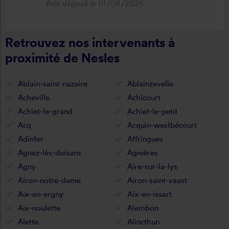
Avis déposé le 01/08/2026
fonctionnel. Je recommande vivement
cette entreprise.
Retrouvez nos intervenants à
proximité de Nesles
Ablain-saint-nazaire
Ablainzevelle
Acheville
Achicourt
Achiet-le-grand
Achiet-le-petit
Acq
Acquin-westbécourt
Adinfer
Affringues
Agnez-lès-duisans
Agnières
Agny
Aire-sur-la-lys
Airon-notre-dame
Airon-saint-vaast
Aix-en-ergny
Aix-en-issart
Aix-noulette
Alembon
Alette
Alincthun