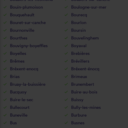
Bouin-plumoison
Boulogne-sur-mer
Bouquehault
Bourecq
Bouret-sur-canche
Bourlon
Bournonville
Boursin
Bourthes
Bouvelinghem
Bouvigny-boyeffles
Boyaval
Boyelles
Brebières
Brêmes
Brévillers
Bréxent-enocq
Bréxent-énocq
Brias
Brimeux
Bruay-la-buissière
Brunembert
Bucquoy
Buire-au-bois
Buire-le-sec
Buissy
Bullecourt
Bully-les-mines
Buneville
Burbure
Bus
Busnes