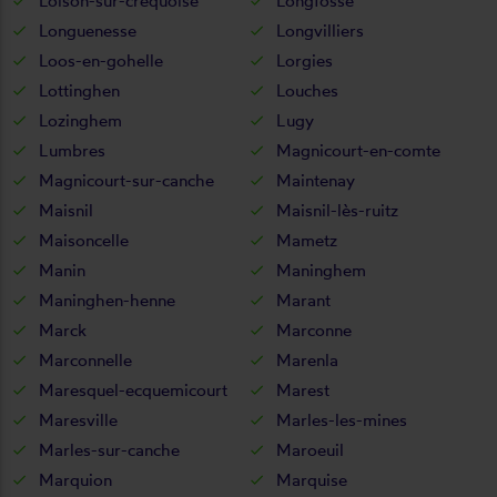
Loison-sur-créquoise
Longfossé
Longuenesse
Longvilliers
Loos-en-gohelle
Lorgies
Lottinghen
Louches
Lozinghem
Lugy
Lumbres
Magnicourt-en-comte
Magnicourt-sur-canche
Maintenay
Maisnil
Maisnil-lès-ruitz
Maisoncelle
Mametz
Manin
Maninghem
Maninghen-henne
Marant
Marck
Marconne
Marconnelle
Marenla
Maresquel-ecquemicourt
Marest
Maresville
Marles-les-mines
Marles-sur-canche
Maroeuil
Marquion
Marquise