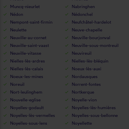
Muncq-nieurlet
Nabringhen
Nédon
Nédonchel
Nempont-saint-firmin
Neufchâtel-hardelot
Neulette
Neuve-chapelle
Neuville-au-cornet
Neuville-bourjonval
Neuville-saint-vaast
Neuville-sous-montreuil
Neuville-vitasse
Neuvireuil
Nielles-lès-ardres
Nielles-lès-bléquin
Nielles-lès-calais
Noeux-lès-auxi
Noeux-les-mines
Nordausques
Noreuil
Norrent-fontes
Nort-leulinghem
Nortkerque
Nouvelle-eglise
Noyelle-vion
Noyelles-godault
Noyelles-lès-humières
Noyelles-lès-vermelles
Noyelles-sous-bellonne
Noyelles-sous-lens
Noyellette