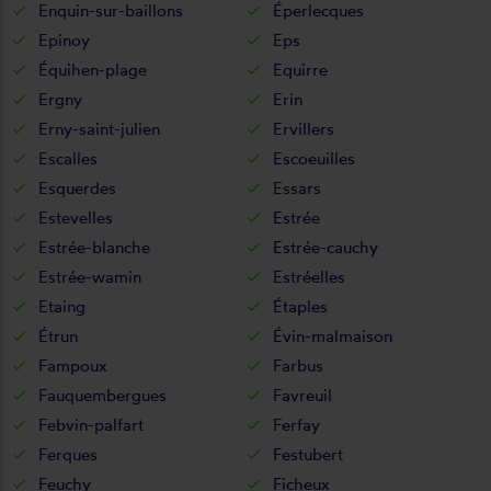
Enquin-sur-baillons
Éperlecques
Epinoy
Eps
Équihen-plage
Equirre
Ergny
Erin
Erny-saint-julien
Ervillers
Escalles
Escoeuilles
Esquerdes
Essars
Estevelles
Estrée
Estrée-blanche
Estrée-cauchy
Estrée-wamin
Estréelles
Etaing
Étaples
Étrun
Évin-malmaison
Fampoux
Farbus
Fauquembergues
Favreuil
Febvin-palfart
Ferfay
Ferques
Festubert
Feuchy
Ficheux