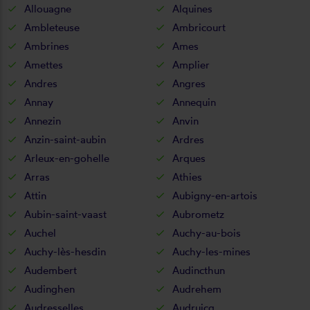
Allouagne
Alquines
Ambleteuse
Ambricourt
Ambrines
Ames
Amettes
Amplier
Andres
Angres
Annay
Annequin
Annezin
Anvin
Anzin-saint-aubin
Ardres
Arleux-en-gohelle
Arques
Arras
Athies
Attin
Aubigny-en-artois
Aubin-saint-vaast
Aubrometz
Auchel
Auchy-au-bois
Auchy-lès-hesdin
Auchy-les-mines
Audembert
Audincthun
Audinghen
Audrehem
Audresselles
Audruicq