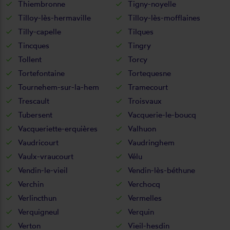
Thiembronne
Tigny-noyelle
Tilloy-lès-hermaville
Tilloy-lès-mofflaines
Tilly-capelle
Tilques
Tincques
Tingry
Tollent
Torcy
Tortefontaine
Tortequesne
Tournehem-sur-la-hem
Tramecourt
Trescault
Troisvaux
Tubersent
Vacquerie-le-boucq
Vacqueriette-erquières
Valhuon
Vaudricourt
Vaudringhem
Vaulx-vraucourt
Vélu
Vendin-le-vieil
Vendin-lès-béthune
Verchin
Verchocq
Verlincthun
Vermelles
Verquigneul
Verquin
Verton
Vieil-hesdin