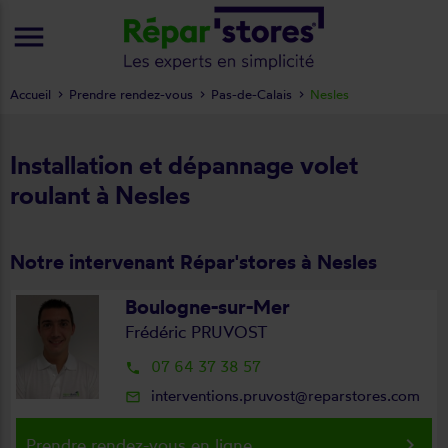
menu
Accueil
Prendre rendez-vous
Pas-de-Calais
Nesles
Installation et dépannage volet
roulant à Nesles
Notre intervenant Répar'stores à Nesles
Boulogne-sur-Mer
Frédéric PRUVOST
07 64 37 38 57
local_phone
interventions.pruvost@reparstores.com
mail_outline
keyboard_arrow_right
Prendre rendez-vous en ligne