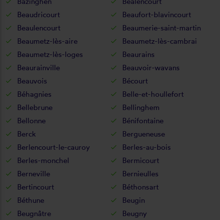
Bazinghen
Béalencourt
Beaudricourt
Beaufort-blavincourt
Beaulencourt
Beaumerie-saint-martin
Beaumetz-lès-aire
Beaumetz-lès-cambrai
Beaumetz-lès-loges
Beaurains
Beaurainville
Beauvoir-wavans
Beauvois
Bécourt
Béhagnies
Belle-et-houllefort
Bellebrune
Bellinghem
Bellonne
Bénifontaine
Berck
Bergueneuse
Berlencourt-le-cauroy
Berles-au-bois
Berles-monchel
Bermicourt
Berneville
Bernieulles
Bertincourt
Béthonsart
Béthune
Beugin
Beugnâtre
Beugny