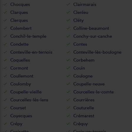
Chocques
Clairmarais
Clarques
Clenleu
Clerques
Cléty
Colembert
Colline-beaumont
Conchil-le-temple
Conchy-sur-canche
Condette
Contes
Conteville-en-ternois
Conteville-lès-boulogne
Coquelles
Corbehem
Cormont
Couin
Coullemont
Coulogne
Coulomby
Coupelle-neuve
Coupelle-vieille
Courcelles-le-comte
Courcelles-lès-lens
Courrières
Courset
Couturelle
Coyecques
Crémarest
Crépy
Créquy
Croisette
Croix-en-ternois