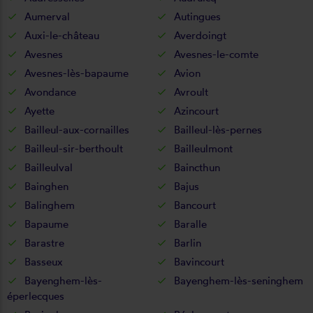
Aumerval
Autingues
Auxi-le-château
Averdoingt
Avesnes
Avesnes-le-comte
Avesnes-lès-bapaume
Avion
Avondance
Avroult
Ayette
Azincourt
Bailleul-aux-cornailles
Bailleul-lès-pernes
Bailleul-sir-berthoult
Bailleulmont
Bailleulval
Baincthun
Bainghen
Bajus
Balinghem
Bancourt
Bapaume
Baralle
Barastre
Barlin
Basseux
Bavincourt
Bayenghem-lès-
Bayenghem-lès-seninghem
éperlecques