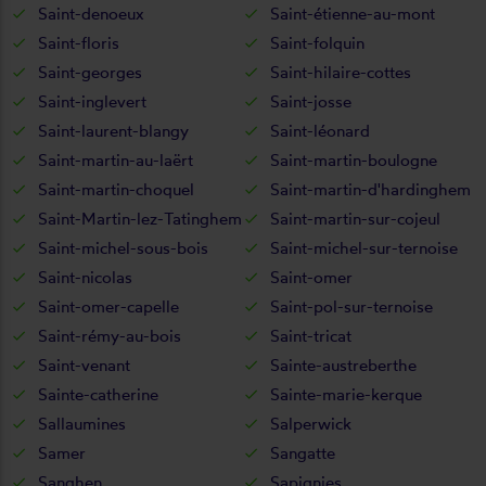
Saint-denoeux
Saint-étienne-au-mont
Saint-floris
Saint-folquin
Saint-georges
Saint-hilaire-cottes
Saint-inglevert
Saint-josse
Saint-laurent-blangy
Saint-léonard
Saint-martin-au-laërt
Saint-martin-boulogne
Saint-martin-choquel
Saint-martin-d'hardinghem
Saint-Martin-lez-Tatinghem
Saint-martin-sur-cojeul
Saint-michel-sous-bois
Saint-michel-sur-ternoise
Saint-nicolas
Saint-omer
Saint-omer-capelle
Saint-pol-sur-ternoise
Saint-rémy-au-bois
Saint-tricat
Saint-venant
Sainte-austreberthe
Sainte-catherine
Sainte-marie-kerque
Sallaumines
Salperwick
Samer
Sangatte
Sanghen
Sapignies