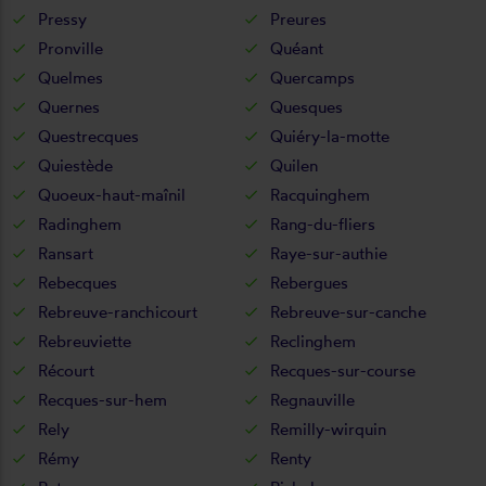
Pressy
Preures
Pronville
Quéant
Quelmes
Quercamps
Quernes
Quesques
Questrecques
Quiéry-la-motte
Quiestède
Quilen
Quoeux-haut-maînil
Racquinghem
Radinghem
Rang-du-fliers
Ransart
Raye-sur-authie
Rebecques
Rebergues
Rebreuve-ranchicourt
Rebreuve-sur-canche
Rebreuviette
Reclinghem
Récourt
Recques-sur-course
Recques-sur-hem
Regnauville
Rely
Remilly-wirquin
Rémy
Renty