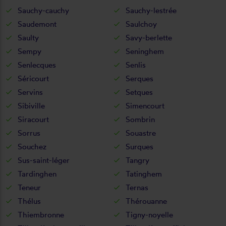
Sauchy-cauchy
Sauchy-lestrée
Saudemont
Saulchoy
Saulty
Savy-berlette
Sempy
Seninghem
Senlecques
Senlis
Séricourt
Serques
Servins
Setques
Sibiville
Simencourt
Siracourt
Sombrin
Sorrus
Souastre
Souchez
Surques
Sus-saint-léger
Tangry
Tardinghen
Tatinghem
Teneur
Ternas
Thélus
Thérouanne
Thiembronne
Tigny-noyelle