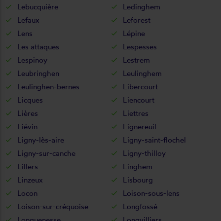
Lebucquière
Ledinghem
Lefaux
Leforest
Lens
Lépine
Les attaques
Lespesses
Lespinoy
Lestrem
Leubringhen
Leulinghem
Leulinghen-bernes
Libercourt
Licques
Liencourt
Lières
Liettres
Liévin
Lignereuil
Ligny-lès-aire
Ligny-saint-flochel
Ligny-sur-canche
Ligny-thilloy
Lillers
Linghem
Linzeux
Lisbourg
Locon
Loison-sous-lens
Loison-sur-créquoise
Longfossé
Longuenesse
Longvilliers