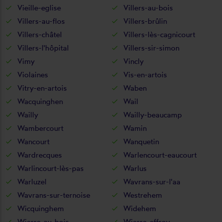
Vieille-eglise
Villers-au-bois
Villers-au-flos
Villers-brûlin
Villers-châtel
Villers-lès-cagnicourt
Villers-l'hôpital
Villers-sir-simon
Vimy
Vincly
Violaines
Vis-en-artois
Vitry-en-artois
Waben
Wacquinghen
Wail
Wailly
Wailly-beaucamp
Wambercourt
Wamin
Wancourt
Wanquetin
Wardrecques
Warlencourt-eaucourt
Warlincourt-lès-pas
Warlus
Warluzel
Wavrans-sur-l'aa
Wavrans-sur-ternoise
Westrehem
Wicquinghem
Widehem
Wierre-au-bois
Wierre-effroy