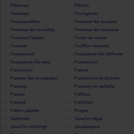
Fillièvres
Fléchin
Fleurbaix
Floringhem
Foncquevillers
Fontaine-lès-boulans
Fontaine-lès-croisilles
Fontaine-lès-hermans
Fontaine-l'etalon
Fortel-en-artois
Fosseux
Foufflin-ricametz
Fouquereuil
Fouquières-lès-béthune
Fouquières-lès-lens
Framecourt
Frémicourt
Frencq
Fresnes-lès-montauban
Fresnicourt-le-dolmen
Fresnoy
Fresnoy-en-gohelle
Fressin
Fréthun
Frévent
Frévillers
Frévin-capelle
Fruges
Galametz
Gauchin-légal
Gauchin-verloingt
Gaudiempré