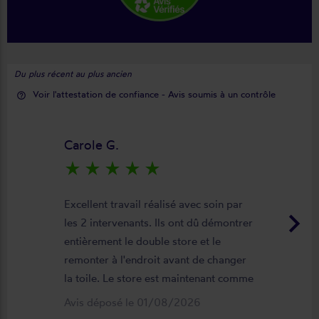
Du plus récent au plus ancien
Voir l'attestation de confiance - Avis soumis à un contrôle
help_outline
Carole G.
star_rate
star_rate
star_rate
star_rate
star_rate
Excellent travail réalisé avec soin par
keyboard_arrow_right
les 2 intervenants. Ils ont dû démontrer
entièrement le double store et le
remonter à l'endroit avant de changer
la toile. Le store est maintenant comme
neuf, parfaitement positionné et
Avis déposé le 01/08/2026
fonctionnel. Je recommande vivement