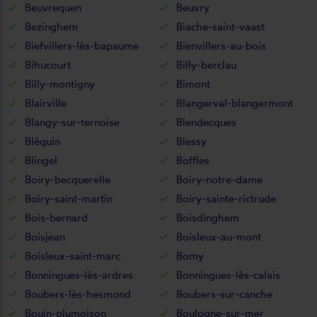
Beuvrequen
Beuvry
Bezinghem
Biache-saint-vaast
Biefvillers-lès-bapaume
Bienvillers-au-bois
Bihucourt
Billy-berclau
Billy-montigny
Bimont
Blairville
Blangerval-blangermont
Blangy-sur-ternoise
Blendecques
Bléquin
Blessy
Blingel
Boffles
Boiry-becquerelle
Boiry-notre-dame
Boiry-saint-martin
Boiry-sainte-rictrude
Bois-bernard
Boisdinghem
Boisjean
Boisleux-au-mont
Boisleux-saint-marc
Bomy
Bonningues-lès-ardres
Bonningues-lès-calais
Boubers-lès-hesmond
Boubers-sur-canche
Bouin-plumoison
Boulogne-sur-mer