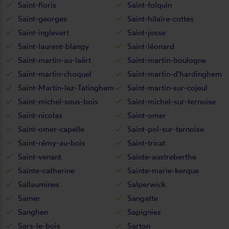
Saint-floris
Saint-folquin
Saint-georges
Saint-hilaire-cottes
Saint-inglevert
Saint-josse
Saint-laurent-blangy
Saint-léonard
Saint-martin-au-laërt
Saint-martin-boulogne
Saint-martin-choquel
Saint-martin-d'hardinghem
Saint-Martin-lez-Tatinghem
Saint-martin-sur-cojeul
Saint-michel-sous-bois
Saint-michel-sur-ternoise
Saint-nicolas
Saint-omer
Saint-omer-capelle
Saint-pol-sur-ternoise
Saint-rémy-au-bois
Saint-tricat
Saint-venant
Sainte-austreberthe
Sainte-catherine
Sainte-marie-kerque
Sallaumines
Salperwick
Samer
Sangatte
Sanghen
Sapignies
Sars-le-bois
Sarton