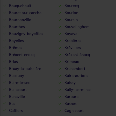
Bouquehault
Bourecq
Bouret-sur-canche
Bourlon
Bournonville
Boursin
Bourthes
Bouvelinghem
Bouvigny-boyeffles
Boyaval
Boyelles
Brebières
Brêmes
Brévillers
Bréxent-enocq
Bréxent-énocq
Brias
Brimeux
Bruay-la-buissière
Brunembert
Bucquoy
Buire-au-bois
Buire-le-sec
Buissy
Bullecourt
Bully-les-mines
Buneville
Burbure
Bus
Busnes
Caffiers
Cagnicourt