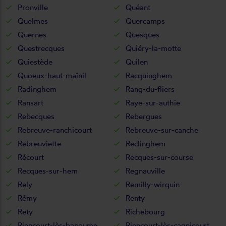
Pronville
Quéant
Quelmes
Quercamps
Quernes
Quesques
Questrecques
Quiéry-la-motte
Quiestède
Quilen
Quoeux-haut-maînil
Racquinghem
Radinghem
Rang-du-fliers
Ransart
Raye-sur-authie
Rebecques
Rebergues
Rebreuve-ranchicourt
Rebreuve-sur-canche
Rebreuviette
Reclinghem
Récourt
Recques-sur-course
Recques-sur-hem
Regnauville
Rely
Remilly-wirquin
Rémy
Renty
Rety
Richebourg
Riencourt-lès-bapaume
Riencourt-lès-cagnicourt