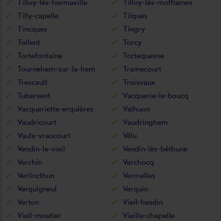
Tilloy-lès-hermaville
Tilloy-lès-mofflaines
Tilly-capelle
Tilques
Tincques
Tingry
Tollent
Torcy
Tortefontaine
Tortequesne
Tournehem-sur-la-hem
Tramecourt
Trescault
Troisvaux
Tubersent
Vacquerie-le-boucq
Vacqueriette-erquières
Valhuon
Vaudricourt
Vaudringhem
Vaulx-vraucourt
Vélu
Vendin-le-vieil
Vendin-lès-béthune
Verchin
Verchocq
Verlincthun
Vermelles
Verquigneul
Verquin
Verton
Vieil-hesdin
Vieil-moutier
Vieille-chapelle