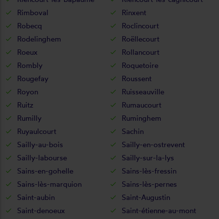
Rimboval
Rinxent
Robecq
Roclincourt
Rodelinghem
Roëllecourt
Roeux
Rollancourt
Rombly
Roquetoire
Rougefay
Roussent
Royon
Ruisseauville
Ruitz
Rumaucourt
Rumilly
Ruminghem
Ruyaulcourt
Sachin
Sailly-au-bois
Sailly-en-ostrevent
Sailly-labourse
Sailly-sur-la-lys
Sains-en-gohelle
Sains-lès-fressin
Sains-lès-marquion
Sains-lès-pernes
Saint-aubin
Saint-Augustin
Saint-denoeux
Saint-étienne-au-mont