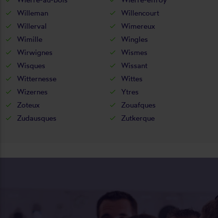
Willeman
Willencourt
Willerval
Wimereux
Wimille
Wingles
Wirwignes
Wismes
Wisques
Wissant
Witternesse
Wittes
Wizernes
Ytres
Zoteux
Zouafques
Zudausques
Zutkerque