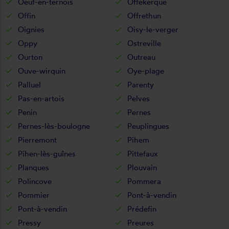
Oeuf-en-ternois
Offekerque
Offin
Offrethun
Oignies
Oisy-le-verger
Oppy
Ostreville
Ourton
Outreau
Ouve-wirquin
Oye-plage
Palluel
Parenty
Pas-en-artois
Pelves
Penin
Pernes
Pernes-lès-boulogne
Peuplingues
Pierremont
Pihem
Pihen-lès-guînes
Pittefaux
Planques
Plouvain
Polincove
Pommera
Pommier
Pont-à-vendin
Pont-à-vendin
Prédefin
Pressy
Preures