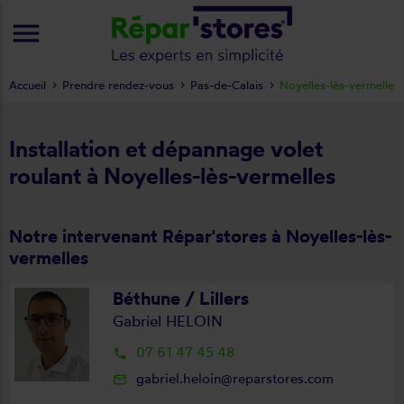
menu
Accueil
Prendre rendez-vous
Pas-de-Calais
Noyelles-lès-vermelles
Installation et dépannage volet
roulant à Noyelles-lès-vermelles
Notre intervenant Répar'stores à Noyelles-lès-
vermelles
Béthune / Lillers
Gabriel HELOIN
07 61 47 45 48
local_phone
gabriel.heloin@reparstores.com
mail_outline