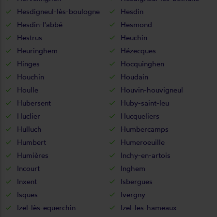
Hesdigneul-lès-boulogne
Hesdin
Hesdin-l'abbé
Hesmond
Hestrus
Heuchin
Heuringhem
Hézecques
Hinges
Hocquinghen
Houchin
Houdain
Houlle
Houvin-houvigneul
Hubersent
Huby-saint-leu
Huclier
Hucqueliers
Hulluch
Humbercamps
Humbert
Humeroeuille
Humières
Inchy-en-artois
Incourt
Inghem
Inxent
Isbergues
Isques
Ivergny
Izel-lès-equerchin
Izel-les-hameaux