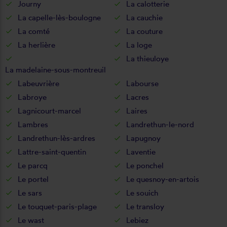
Journy
La calotterie
La capelle-lès-boulogne
La cauchie
La comté
La couture
La herlière
La loge
La thieuloye
La madelaine-sous-montreuil
Labeuvrière
Labourse
Labroye
Lacres
Lagnicourt-marcel
Laires
Lambres
Landrethun-le-nord
Landrethun-lès-ardres
Lapugnoy
Lattre-saint-quentin
Laventie
Le parcq
Le ponchel
Le portel
Le quesnoy-en-artois
Le sars
Le souich
Le touquet-paris-plage
Le transloy
Le wast
Lebiez