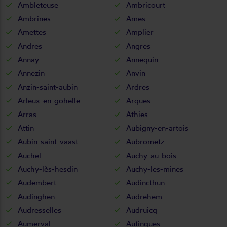
Ambleteuse
Ambricourt
Ambrines
Ames
Amettes
Amplier
Andres
Angres
Annay
Annequin
Annezin
Anvin
Anzin-saint-aubin
Ardres
Arleux-en-gohelle
Arques
Arras
Athies
Attin
Aubigny-en-artois
Aubin-saint-vaast
Aubrometz
Auchel
Auchy-au-bois
Auchy-lès-hesdin
Auchy-les-mines
Audembert
Audincthun
Audinghen
Audrehem
Audresselles
Audruicq
Aumerval
Autingues