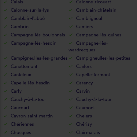
Calais
Calonne-ricouart
Calonne-sur-la-lys
Camblain-châtelain
Camblain-l'abbé
Cambligneul
Cambrin
Camiers
Campagne-lès-boulonnais
Campagne-lès-guines
Campagne-lès-hesdin
Campagne-lès-
wardrecques
Campigneulles-les-grandes
Campigneulles-les-petites
Canettemont
Canlers
Canteleux
Capelle-fermont
Capelle-lès-hesdin
Carency
Carly
Carvin
Cauchy-à-la-tour
Cauchy-à-la-tour
Caucourt
Caumont
Cavron-saint-martin
Chelers
Chériennes
Chérisy
Chocques
Clairmarais