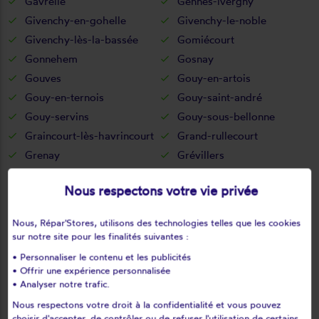
Gavrelle
Gennes-ivergny
Givenchy-en-gohelle
Givenchy-le-noble
Givenchy-lès-la-bassée
Gomiécourt
Gonnehem
Gosnay
Gouves
Gouy-en-artois
Gouy-en-ternois
Gouy-saint-andré
Gouy-servins
Gouy-sous-bellonne
Graincourt-lès-havrincourt
Grand-rullecourt
Grenay
Grévillers
Grigny
Grincourt-lès-pas
Nous respectons votre vie privée
Groffliers
Guarbecque
Guémappe
Guemps
Nous, Répar'Stores, utilisons des technologies telles que les cookies
Guigny
Guinecourt
sur notre site pour les finalités suivantes :
Guînes
Guisy
• Personnaliser le contenu et les publicités
Habarcq
Haillicourt
• Offrir une expérience personnalisée
• Analyser notre trafic.
Haisnes
Halinghen
Nous respectons votre droit à la confidentialité et vous pouvez
Hallines
Ham-en-artois
choisir d'accepter, de contrôler ou de refuser l'utilisation de certains