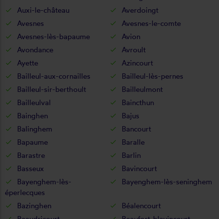
Auxi-le-château
Averdoingt
Avesnes
Avesnes-le-comte
Avesnes-lès-bapaume
Avion
Avondance
Avroult
Ayette
Azincourt
Bailleul-aux-cornailles
Bailleul-lès-pernes
Bailleul-sir-berthoult
Bailleulmont
Bailleulval
Baincthun
Bainghen
Bajus
Balinghem
Bancourt
Bapaume
Baralle
Barastre
Barlin
Basseux
Bavincourt
Bayenghem-lès-
Bayenghem-lès-seninghem
éperlecques
Bazinghen
Béalencourt
Beaudricourt
Beaufort-blavincourt