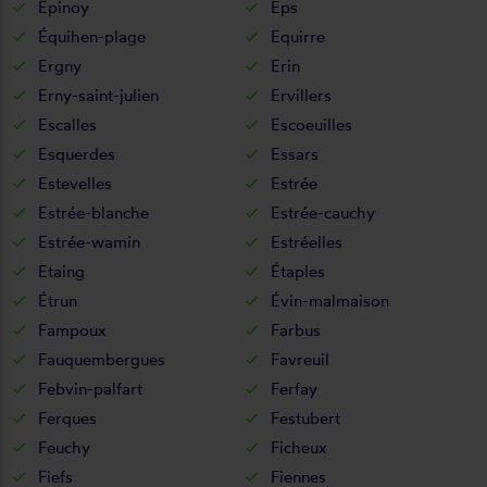
Epinoy
Eps
Équihen-plage
Equirre
Ergny
Erin
Erny-saint-julien
Ervillers
Escalles
Escoeuilles
Esquerdes
Essars
Estevelles
Estrée
Estrée-blanche
Estrée-cauchy
Estrée-wamin
Estréelles
Etaing
Étaples
Étrun
Évin-malmaison
Fampoux
Farbus
Fauquembergues
Favreuil
Febvin-palfart
Ferfay
Ferques
Festubert
Feuchy
Ficheux
Fiefs
Fiennes