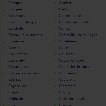
Clarques
Clenleu
Clerques
Cléty
Colembert
Colline-beaumont
Conchil-le-temple
Conchy-sur-canche
Condette
Contes
Conteville-en-ternois
Conteville-lès-boulogne
Coquelles
Corbehem
Cormont
Couin
Coullemont
Coulogne
Coulomby
Coupelle-neuve
Coupelle-vieille
Courcelles-le-comte
Courcelles-lès-lens
Courrières
Courset
Couturelle
Coyecques
Crémarest
Crépy
Créquy
Croisette
Croix-en-ternois
Cucq
Cuinchy