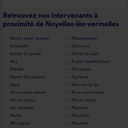
cette entreprise.
Retrouvez nos intervenants à
proximité de Noyelles-lès-vermelles
Ablain-saint-nazaire
Ablainzevelle
Acheville
Achicourt
Achiet-le-grand
Achiet-le-petit
Acq
Acquin-westbécourt
Adinfer
Affringues
Agnez-lès-duisans
Agnières
Agny
Aire-sur-la-lys
Airon-notre-dame
Airon-saint-vaast
Aix-en-ergny
Aix-en-issart
Aix-noulette
Alembon
Alette
Alincthun
Allouagne
Alquines