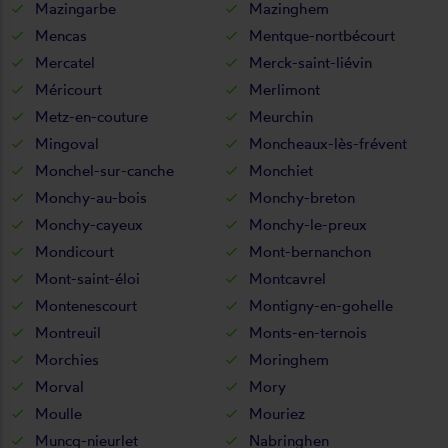
Mazingarbe
Mazinghem
Mencas
Mentque-nortbécourt
Mercatel
Merck-saint-liévin
Méricourt
Merlimont
Metz-en-couture
Meurchin
Mingoval
Moncheaux-lès-frévent
Monchel-sur-canche
Monchiet
Monchy-au-bois
Monchy-breton
Monchy-cayeux
Monchy-le-preux
Mondicourt
Mont-bernanchon
Mont-saint-éloi
Montcavrel
Montenescourt
Montigny-en-gohelle
Montreuil
Monts-en-ternois
Morchies
Moringhem
Morval
Mory
Moulle
Mouriez
Muncq-nieurlet
Nabringhen