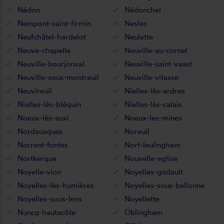
Nédon
Nédonchel
Nempont-saint-firmin
Nesles
Neufchâtel-hardelot
Neulette
Neuve-chapelle
Neuville-au-cornet
Neuville-bourjonval
Neuville-saint-vaast
Neuville-sous-montreuil
Neuville-vitasse
Neuvireuil
Nielles-lès-ardres
Nielles-lès-bléquin
Nielles-lès-calais
Noeux-lès-auxi
Noeux-les-mines
Nordausques
Noreuil
Norrent-fontes
Nort-leulinghem
Nortkerque
Nouvelle-eglise
Noyelle-vion
Noyelles-godault
Noyelles-lès-humières
Noyelles-sous-bellonne
Noyelles-sous-lens
Noyellette
Nuncq-hautecôte
Oblinghem