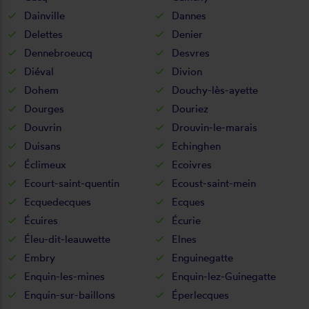
Dainville
Dannes
Delettes
Denier
Dennebroeucq
Desvres
Diéval
Divion
Dohem
Douchy-lès-ayette
Dourges
Douriez
Douvrin
Drouvin-le-marais
Duisans
Echinghen
Éclimeux
Ecoivres
Ecourt-saint-quentin
Ecoust-saint-mein
Ecquedecques
Ecques
Écuires
Écurie
Éleu-dit-leauwette
Elnes
Embry
Enguinegatte
Enquin-les-mines
Enquin-lez-Guinegatte
Enquin-sur-baillons
Éperlecques