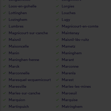
Loos-en-gohelle
Lorgies
Lottinghen
Louches
Lozinghem
Lugy
Lumbres
Magnicourt-en-comte
Magnicourt-sur-canche
Maintenay
Maisnil
Maisnil-lès-ruitz
Maisoncelle
Mametz
Manin
Maninghem
Maninghen-henne
Marant
Marck
Marconne
Marconnelle
Marenla
Maresquel-ecquemicourt
Marest
Maresville
Marles-les-mines
Marles-sur-canche
Maroeuil
Marquion
Marquise
Martinpuich
Matringhem