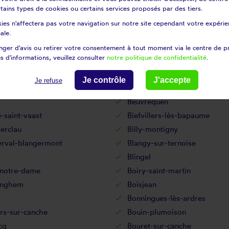
etz-lès-cambrai
Beaumetz-lès-loges
certains types de cookies ou certains services proposés par des tiers.
oir-wavans
Beauvois
ies n'affectera pas votre navigation sur notre site cependant votre expérien
et-houllefort
Bellebrune
ale.
ntaine
Berck
ger d'avis ou retirer votre consentement à tout moment via le centre de p
s d'informations, veuillez consulter
notre politique de confidentialité
.
-au-bois
Berles-monchel
ulles
Bertincourt
Je contrôle
J'accepte
Je refuse
n
Beugnâtre
Beuvrequen
-saint-vaast
Biefvillers-lès-bapaume
berclau
Billy-montigny
erval-blangermont
Blangy-sur-ternoise
Blingel
-notre-dame
Boiry-saint-martin
inghem
Boisjean
Bonningues-lès-ardres
rs-sur-canche
Bouin-plumoison
cq
Bouret-sur-canche