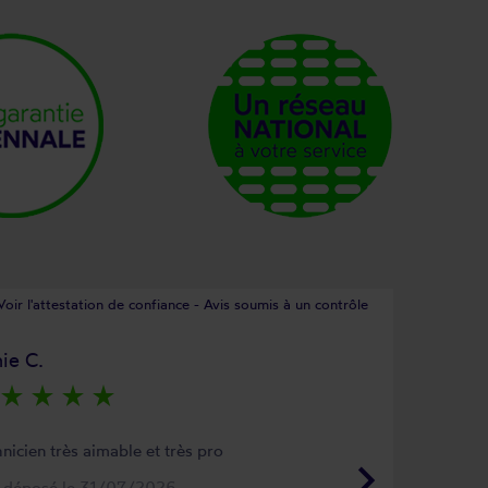
Voir l'attestation de confiance - Avis soumis à un contrôle
ie C.
star_rate
star_rate
star_rate
star_rate
nicien très aimable et très pro
keyboard_arrow_right
s déposé le 31/07/2026