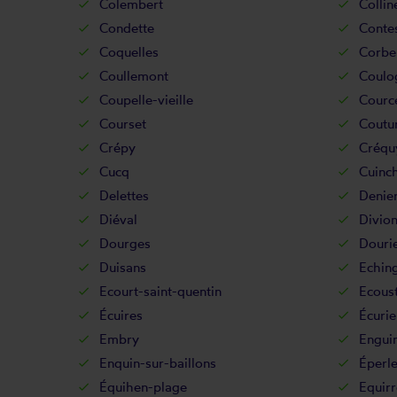
Colembert
Colli
Condette
Conte
Coquelles
Corb
Coullemont
Coulo
Coupelle-vieille
Cource
Courset
Coutur
Crépy
Créqu
Cucq
Cuinc
Delettes
Denie
Diéval
Divio
Dourges
Douri
Duisans
Echin
Ecourt-saint-quentin
Ecoust
Écuires
Écurie
Embry
Engui
Enquin-sur-baillons
Éperl
Équihen-plage
Equirr