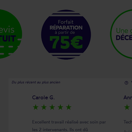
Du plus récent au plus ancien
help_outline
Carole G.
Ann
star_rate
star_rate
star_rate
star_rate
star_rate
star_rate
Excellent travail réalisé avec soin par
Tech
les 2 intervenants. Ils ont dû
Avi