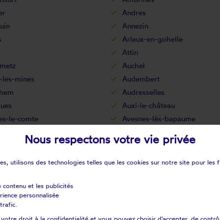
er
Andres
uin
Annezin
s
Arleux-en-gohelle
Attin
metz
Auchel
-les-mines
Audembert
ehem
Audresselles
gues
Auxi-le-château
es-le-comte
Avesnes-lès-bapaume
t
Ayette
Nous respectons votre vie privée
ul-lès-pernes
Bailleul-sir-berthoult
thun
Bainghen
s, utilisons des technologies telles que les cookies sur notre site pour les f
urt
Bapaume
Basseux
e contenu et les publicités
érience personnalisée
ghem-lès-seninghem
Bazinghen
trafic.
rt-blavincourt
Beaulencourt
otre droit à la confidentialité et vous pouvez choisir d'accepter, de contrô