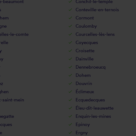
ne-beaumont
Conchil-le-temple
s
Conteville-en-ternois
ehem
Cormont
gne
Coulomby
lles-le-comte
Courcelles-lès-lens
elle
Coyecques
y
Croisette
hy
Dainville
r
Dennebroeucq
n
Dohem
ez
Douvrin
ghen
Éclimeux
-saint-mein
Ecquedecques
Éleu-dit-leauwette
negatte
Enquin-les-mines
ecques
Epinoy
e
Ergny