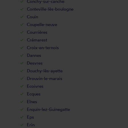
Conchy-sur-canche
Conteville-lès-boulogne
Couin
Coupelle-neuve
Courrières
Crémarest
Croix-en-ternois
Dannes
Desvres
Douchy-lès-ayette
Drouvin-le-marais
Ecoivres
Ecques
Elnes
Enquin-lez-Guinegatte
Eps
Erin