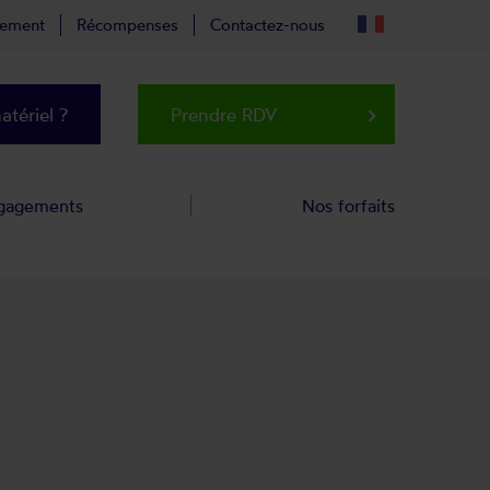
tement
Récompenses
Contactez-nous
tériel ?
Prendre RDV
keyboard_arrow_right
gagements
Nos forfaits