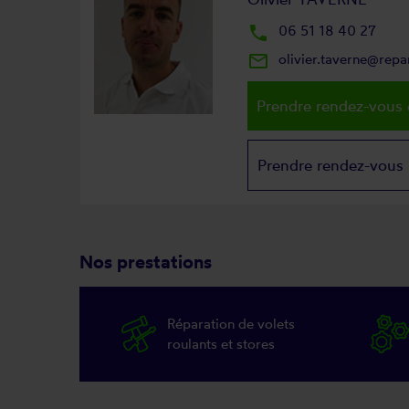
local_phone
06 51 18 40 27
mail_outline
olivier.taverne@rep
Prendre rendez-vous 
Prendre rendez-vous
Nos prestations
Réparation de volets
roulants et stores