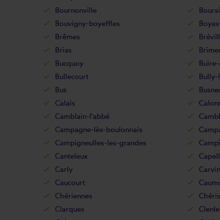
Bournonville
Bours
Bouvigny-boyeffles
Boyav
Brêmes
Brévil
Brias
Brime
Bucquoy
Buire-
Bullecourt
Bully-
Bus
Busne
Calais
Calonn
Camblain-l'abbé
Cambl
Campagne-lès-boulonnais
Campa
Campigneulles-les-grandes
Campig
Canteleux
Capel
Carly
Carvi
Caucourt
Caum
Chériennes
Chéri
Clarques
Clenle