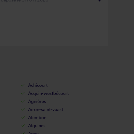
Achicourt
Acquin-westbécourt
Agnières
Airon-saint-vaast
Alembon
Alquines
Ames