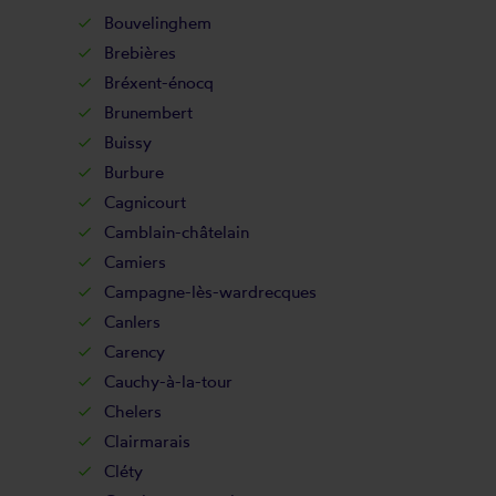
Bouvelinghem
Brebières
Bréxent-énocq
Brunembert
Buissy
Burbure
Cagnicourt
Camblain-châtelain
Camiers
Campagne-lès-wardrecques
Canlers
Carency
Cauchy-à-la-tour
Chelers
Clairmarais
Cléty