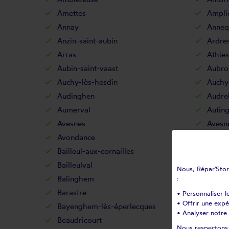
Amettes
Ampli
Annay
Anneq
Anzin-saint-aubin
Ardre
Arras
Athies
Aubin-saint-vaast
Aubro
Auchy-lès-hesdin
Auchy
Audinghen
Audr
Aumerval
Autin
Avesnes
Avesn
Avondance
Avroul
Bailleul-aux-cornailles
Baille
Bailleulval
Bainc
Nous, Répar'Store
Balinghem
Banco
:
Barastre
Barlin
• Personnaliser l
• Offrir une exp
Bayenghem-lès-éperlecques
Bayen
• Analyser notre 
Beaudricourt
Beaufo
Nous respectons v