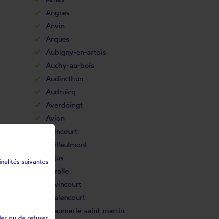
Angres
Anvin
Arques
Aubigny-en-artois
Auchy-au-bois
Audincthun
Audruicq
Averdoingt
Avion
Azincourt
Bailleulmont
Bajus
inalités suivantes
Baralle
Bavincourt
Béalencourt
Beaumerie-saint-martin
ler ou de refuser