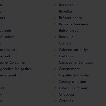
in
Bourthes
al
Boyelles
lers
Bréxent-enocq
ux
Bruay-la-buissière
au-bois
Buire-le-sec
les-mines
Buneville
s
Caffiers
e-ricouart
Calonne-sur-la-lys
igneul
Cambrin
gne-lès-guines
Campagne-lès-hesdin
neulles-les-petites
Canettemont
le-fermont
Capelle-lès-hesdin
n
Cauchy-à-la-tour
ont
Cavron-saint-martin
sy
Chocques
u
Clerques