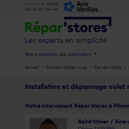
9.9/10
star_rate
star_rate
star_rate
star_rate
star_rate
Plus de 210 000 avis
Nos prestations aux particuliers
Accueil
Prendre rendez-vous
Pas-de-Calais
Installation et dépannage volet 
Notre intervenant Répar'stores à Pihe
Saint-Omer / Aire-
Olivier TAVERNE