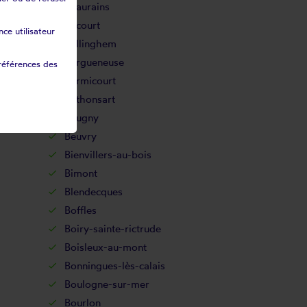
Beaurains
Bécourt
ce utilisateur
Bellinghem
Bergueneuse
références des
Bermicourt
Béthonsart
Beugny
Beuvry
Bienvillers-au-bois
Bimont
Blendecques
Boffles
Boiry-sainte-rictrude
Boisleux-au-mont
Bonningues-lès-calais
Boulogne-sur-mer
Bourlon