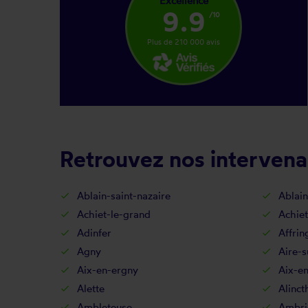
Excellence
9.9
/10
Plus de 210 000 avis
Retrouvez nos intervena
Ablain-saint-nazaire
Ablain
Achiet-le-grand
Achiet
Adinfer
Affrin
Agny
Aire-s
Aix-en-ergny
Aix-en
Alette
Alinct
Ambleteuse
Ambri