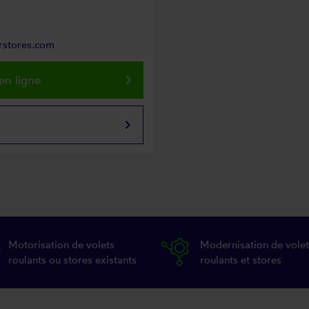
arstores.com
keyboard_arrow_right
en ligne
keyboard_arrow_right
Motorisation de volets
Modernisation de volet
roulants ou stores existants
roulants et stores