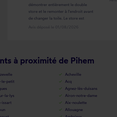
démontrer entièrement le double
store et le remonter à l'endroit avant
de changer la toile. Le store est
maintenant comme neuf, parfaitement
Avis déposé le 01/08/2026
positionné et fonctionnel. Je
recommande vivement cette
entreprise.
nts à proximité de Pihem
zevelle
Acheville
-le-petit
Acq
gues
Agnez-lès-duisans
ur-la-lys
Airon-notre-dame
-issart
Aix-noulette
hun
Allouagne
court
Ambrines