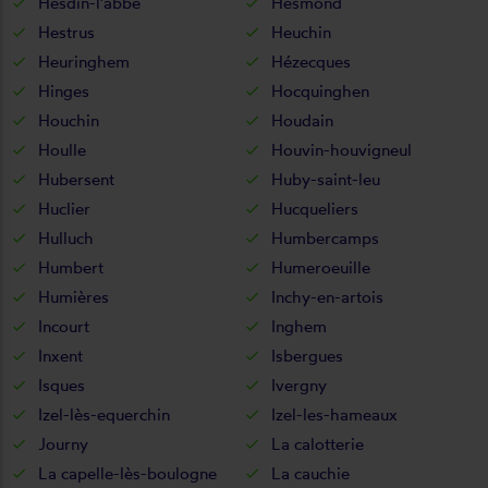
Hesdin-l'abbé
Hesmond
Hestrus
Heuchin
Heuringhem
Hézecques
Hinges
Hocquinghen
Houchin
Houdain
Houlle
Houvin-houvigneul
Hubersent
Huby-saint-leu
Huclier
Hucqueliers
Hulluch
Humbercamps
Humbert
Humeroeuille
Humières
Inchy-en-artois
Incourt
Inghem
Inxent
Isbergues
Isques
Ivergny
Izel-lès-equerchin
Izel-les-hameaux
Journy
La calotterie
La capelle-lès-boulogne
La cauchie