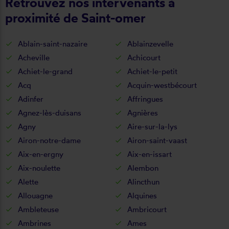
Retrouvez nos intervenants à
proximité de Saint-omer
Ablain-saint-nazaire
Ablainzevelle
Acheville
Achicourt
Achiet-le-grand
Achiet-le-petit
Acq
Acquin-westbécourt
Adinfer
Affringues
Agnez-lès-duisans
Agnières
Agny
Aire-sur-la-lys
Airon-notre-dame
Airon-saint-vaast
Aix-en-ergny
Aix-en-issart
Aix-noulette
Alembon
Alette
Alincthun
Allouagne
Alquines
Ambleteuse
Ambricourt
Ambrines
Ames