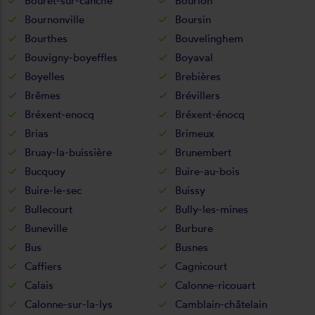
Bouret-sur-canche
Bourlon
Bournonville
Boursin
Bourthes
Bouvelinghem
Bouvigny-boyeffles
Boyaval
Boyelles
Brebières
Brêmes
Brévillers
Bréxent-enocq
Bréxent-énocq
Brias
Brimeux
Bruay-la-buissière
Brunembert
Bucquoy
Buire-au-bois
Buire-le-sec
Buissy
Bullecourt
Bully-les-mines
Buneville
Burbure
Bus
Busnes
Caffiers
Cagnicourt
Calais
Calonne-ricouart
Calonne-sur-la-lys
Camblain-châtelain