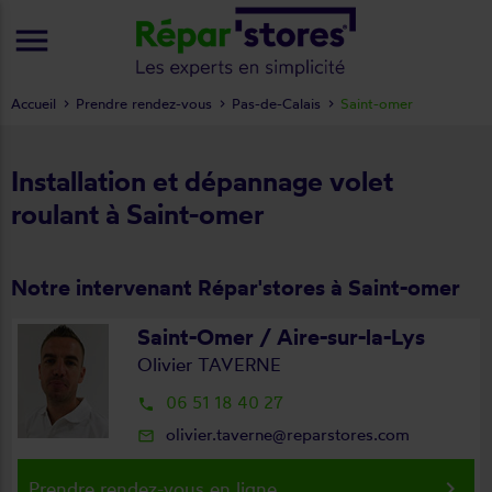
menu
Accueil
Prendre rendez-vous
Pas-de-Calais
Saint-omer
Installation et dépannage volet
roulant à Saint-omer
Notre intervenant Répar'stores à Saint-omer
Saint-Omer / Aire-sur-la-Lys
Olivier TAVERNE
06 51 18 40 27
local_phone
olivier.taverne@reparstores.com
mail_outline
keyboard_arrow_right
Prendre rendez-vous en ligne