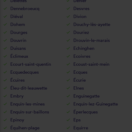
Delettes
Denier
Dennebroeucq
Desvres
Diéval
Divion
Dohem
Douchy-lès-ayette
Dourges
Douriez
Douvrin
Drouvin-le-marais
Duisans
Echinghen
Éclimeux
Ecoivres
Ecourt-saint-quentin
Ecoust-saint-mein
Ecquedecques
Ecques
Écuires
Écurie
Éleu-dit-leauwette
Elnes
Embry
Enguinegatte
Enquin-les-mines
Enquin-lez-Guinegatte
Enquin-sur-baillons
Éperlecques
Epinoy
Eps
Équihen-plage
Equirre