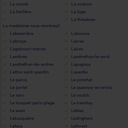
La comté
La couture
La herlière
La loge
La thieuloye
La madelaine-sous-montreuil
Labeuvrière
Labourse
Labroye
Lacres
Lagnicourt-marcel
Laires
Lambres
Landrethun-le-nord
Landrethun-lès-ardres
Lapugnoy
Lattre-saint-quentin
Laventie
Le parcq
Le ponchel
Le portel
Le quesnoy-en-artois
Le sars
Le souich
Le touquet-paris-plage
Le transloy
Le wast
Lebiez
Lebucquière
Ledinghem
Lefaux
Leforest