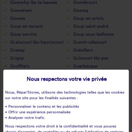
Givenchy-lès-la-bassée
Gomiécourt
Gonnehem
Gosnay
Gouves
Gouy-en-artois
Gouy-en-ternois
Gouy-saint-andré
Gouy-servins
Gouy-sous-bellonne
Graincourt-lès-havrincourt
Grand-rullecourt
Grenay
Grévillers
Grigny
Grincourt-lès-pas
Groffliers
Guarbecque
Guémappe
Guemps
Nous respectons votre vie privée
Guigny
Guinecourt
Guînes
Guisy
Nous, Répar'Stores, utilisons des technologies telles que les cookies
Habarcq
Haillicourt
sur notre site pour les finalités suivantes :
Haisnes
Halinghen
• Personnaliser le contenu et les publicités
• Offrir une expérience personnalisée
Hallines
Ham-en-artois
• Analyser notre trafic.
Hamblain-les-prés
Hamelincourt
Nous respectons votre droit à la confidentialité et vous pouvez
Hames-boucres
Hannescamps
choisir d'accepter, de contrôler ou de refuser l'utilisation de certains