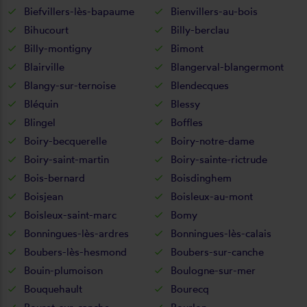
Biefvillers-lès-bapaume
Bienvillers-au-bois
Bihucourt
Billy-berclau
Billy-montigny
Bimont
Blairville
Blangerval-blangermont
Blangy-sur-ternoise
Blendecques
Bléquin
Blessy
Blingel
Boffles
Boiry-becquerelle
Boiry-notre-dame
Boiry-saint-martin
Boiry-sainte-rictrude
Bois-bernard
Boisdinghem
Boisjean
Boisleux-au-mont
Boisleux-saint-marc
Bomy
Bonningues-lès-ardres
Bonningues-lès-calais
Boubers-lès-hesmond
Boubers-sur-canche
Bouin-plumoison
Boulogne-sur-mer
Bouquehault
Bourecq