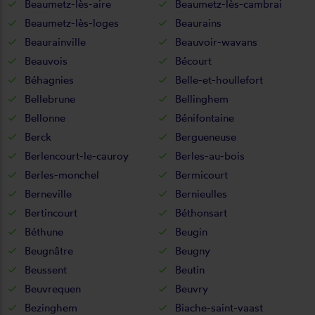
Beaumetz-lès-aire
Beaumetz-lès-cambrai
Beaumetz-lès-loges
Beaurains
Beaurainville
Beauvoir-wavans
Beauvois
Bécourt
Béhagnies
Belle-et-houllefort
Bellebrune
Bellinghem
Bellonne
Bénifontaine
Berck
Bergueneuse
Berlencourt-le-cauroy
Berles-au-bois
Berles-monchel
Bermicourt
Berneville
Bernieulles
Bertincourt
Béthonsart
Béthune
Beugin
Beugnâtre
Beugny
Beussent
Beutin
Beuvrequen
Beuvry
Bezinghem
Biache-saint-vaast