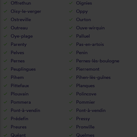
Offrethun
Oignies
Oisy-le-verger
Oppy
Ostreville
Ourton
Outreau
Ouve-wirquin
Oye-plage
Palluel
Parenty
Pas-en-artois
Pelves
Penin
Pernes
Pernes-lès-boulogne
Peuplingues
Pierremont
Pihem
Pihen-lès-guînes
Pittefaux
Planques
Plouvain
Polincove
Pommera
Pommier
Pont-à-vendin
Pont-à-vendin
Prédefin
Pressy
Preures
Pronville
Quéant
Quelmes