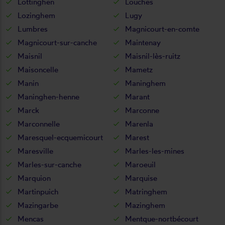
Lottinghen
Louches
Lozinghem
Lugy
Lumbres
Magnicourt-en-comte
Magnicourt-sur-canche
Maintenay
Maisnil
Maisnil-lès-ruitz
Maisoncelle
Mametz
Manin
Maninghem
Maninghen-henne
Marant
Marck
Marconne
Marconnelle
Marenla
Maresquel-ecquemicourt
Marest
Maresville
Marles-les-mines
Marles-sur-canche
Maroeuil
Marquion
Marquise
Martinpuich
Matringhem
Mazingarbe
Mazinghem
Mencas
Mentque-nortbécourt