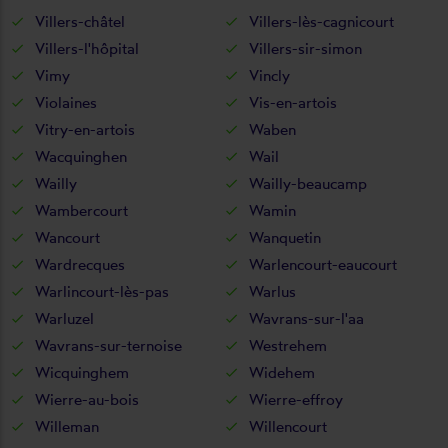
Villers-châtel
Villers-lès-cagnicourt
Villers-l'hôpital
Villers-sir-simon
Vimy
Vincly
Violaines
Vis-en-artois
Vitry-en-artois
Waben
Wacquinghen
Wail
Wailly
Wailly-beaucamp
Wambercourt
Wamin
Wancourt
Wanquetin
Wardrecques
Warlencourt-eaucourt
Warlincourt-lès-pas
Warlus
Warluzel
Wavrans-sur-l'aa
Wavrans-sur-ternoise
Westrehem
Wicquinghem
Widehem
Wierre-au-bois
Wierre-effroy
Willeman
Willencourt