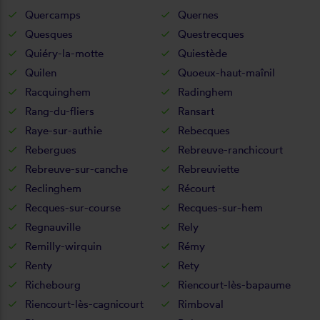
Quercamps
Quernes
Quesques
Questrecques
Quiéry-la-motte
Quiestède
Quilen
Quoeux-haut-maînil
Racquinghem
Radinghem
Rang-du-fliers
Ransart
Raye-sur-authie
Rebecques
Rebergues
Rebreuve-ranchicourt
Rebreuve-sur-canche
Rebreuviette
Reclinghem
Récourt
Recques-sur-course
Recques-sur-hem
Regnauville
Rely
Remilly-wirquin
Rémy
Renty
Rety
Richebourg
Riencourt-lès-bapaume
Riencourt-lès-cagnicourt
Rimboval