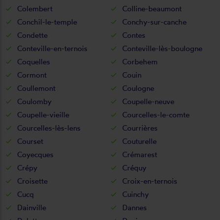
Colembert
Colline-beaumont
Conchil-le-temple
Conchy-sur-canche
Condette
Contes
Conteville-en-ternois
Conteville-lès-boulogne
Coquelles
Corbehem
Cormont
Couin
Coullemont
Coulogne
Coulomby
Coupelle-neuve
Coupelle-vieille
Courcelles-le-comte
Courcelles-lès-lens
Courrières
Courset
Couturelle
Coyecques
Crémarest
Crépy
Créquy
Croisette
Croix-en-ternois
Cucq
Cuinchy
Dainville
Dannes