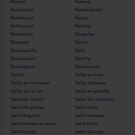
Rinxent
Robecq
Roclincourt
Rodelinghem
Roëllecourt
Roeux
Rollancourt
Rombly
Roquetoire
Rougefay
Roussent
Royon
Ruisseauville
Ruitz
Rumaucourt
Rumilly
Ruminghem
Ruyaulcourt
Sachin
Sailly-au-bois
Sailly-en-ostrevent
Sailly-labourse
Sailly-sur-la-lys
Sains-en-gohelle
Sains-lès-fressin
Sains-lès-marquion
Sains-lès-pernes
Saint-aubin
Saint-Augustin
Saint-denoeux
Saint-étienne-au-mont
Saint-floris
Saint-folquin
Saint-georges