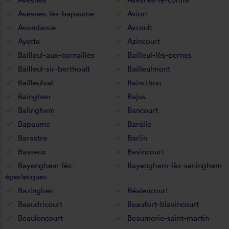
Avesnes-lès-bapaume
Avion
Avondance
Avroult
Ayette
Azincourt
Bailleul-aux-cornailles
Bailleul-lès-pernes
Bailleul-sir-berthoult
Bailleulmont
Bailleulval
Baincthun
Bainghen
Bajus
Balinghem
Bancourt
Bapaume
Baralle
Barastre
Barlin
Basseux
Bavincourt
Bayenghem-lès-
Bayenghem-lès-seninghem
éperlecques
Bazinghen
Béalencourt
Beaudricourt
Beaufort-blavincourt
Beaulencourt
Beaumerie-saint-martin