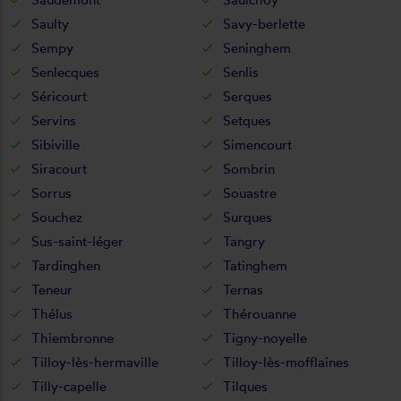
Saulty
Savy-berlette
Sempy
Seninghem
Senlecques
Senlis
Séricourt
Serques
Servins
Setques
Sibiville
Simencourt
Siracourt
Sombrin
Sorrus
Souastre
Souchez
Surques
Sus-saint-léger
Tangry
Tardinghen
Tatinghem
Teneur
Ternas
Thélus
Thérouanne
Thiembronne
Tigny-noyelle
Tilloy-lès-hermaville
Tilloy-lès-mofflaines
Tilly-capelle
Tilques