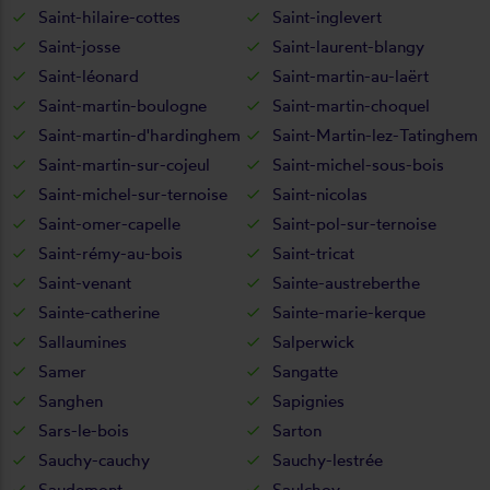
Saint-hilaire-cottes
Saint-inglevert
Saint-josse
Saint-laurent-blangy
Saint-léonard
Saint-martin-au-laërt
Saint-martin-boulogne
Saint-martin-choquel
Saint-martin-d'hardinghem
Saint-Martin-lez-Tatinghem
Saint-martin-sur-cojeul
Saint-michel-sous-bois
Saint-michel-sur-ternoise
Saint-nicolas
Saint-omer-capelle
Saint-pol-sur-ternoise
Saint-rémy-au-bois
Saint-tricat
Saint-venant
Sainte-austreberthe
Sainte-catherine
Sainte-marie-kerque
Sallaumines
Salperwick
Samer
Sangatte
Sanghen
Sapignies
Sars-le-bois
Sarton
Sauchy-cauchy
Sauchy-lestrée
Saudemont
Saulchoy