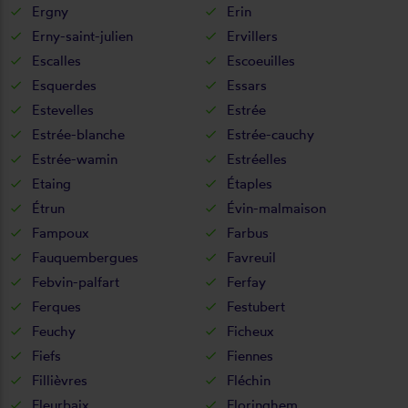
Ergny
Erin
Erny-saint-julien
Ervillers
Escalles
Escoeuilles
Esquerdes
Essars
Estevelles
Estrée
Estrée-blanche
Estrée-cauchy
Estrée-wamin
Estréelles
Etaing
Étaples
Étrun
Évin-malmaison
Fampoux
Farbus
Fauquembergues
Favreuil
Febvin-palfart
Ferfay
Ferques
Festubert
Feuchy
Ficheux
Fiefs
Fiennes
Fillièvres
Fléchin
Fleurbaix
Floringhem