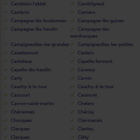
Camblain-l'abbé
Cambligneul
Cambrin
Camiers
Campagne-lès-boulonnais
Campagne-lès-guines
Campagne-lès-hesdin
Campagne-lès-
wardrecques
Campigneulles-les-grandes
Campigneulles-les-petites
Canettemont
Canlers
Canteleux
Capelle-fermont
Capelle-lès-hesdin
Carency
Carly
Carvin
Cauchy-à-la-tour
Cauchy-à-la-tour
Caucourt
Caumont
Cavron-saint-martin
Chelers
Chériennes
Chérisy
Chocques
Clairmarais
Clarques
Clenleu
Clerques
Cléty