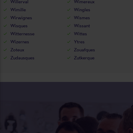
Willerval
Wimereux
Wimille
Wingles
Wirwignes
Wismes
Wisques
Wissant
Witternesse
Wittes
Wizernes
Ytres
Zoteux
Zouafques
Zudausques
Zutkerque