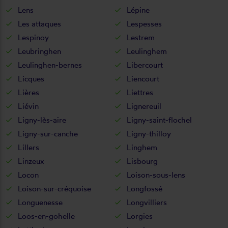
Lens
Lépine
Les attaques
Lespesses
Lespinoy
Lestrem
Leubringhen
Leulinghem
Leulinghen-bernes
Libercourt
Licques
Liencourt
Lières
Liettres
Liévin
Lignereuil
Ligny-lès-aire
Ligny-saint-flochel
Ligny-sur-canche
Ligny-thilloy
Lillers
Linghem
Linzeux
Lisbourg
Locon
Loison-sous-lens
Loison-sur-créquoise
Longfossé
Longuenesse
Longvilliers
Loos-en-gohelle
Lorgies