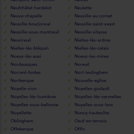
Neufchâtel-hardelot
Neulette
Neuve-chapelle
Neuville-au-cornet
Neuville-bourjonval
Neuville-saint-vaast
Neuville-sous-montreuil
Neuville-vitasse
Neuvireuil
Nielles-lès-ardres
Nielles-lès-bléquin
Nielles-lès-calais
Noeux-lès-auxi
Noeux-les-mines
Nordausques
Noreuil
Norrent-fontes
Nort-leulinghem
Nortkerque
Nouvelle-eglise
Noyelle-vion
Noyelles-godault
Noyelles-lès-humières
Noyelles-lès-vermelles
Noyelles-sous-bellonne
Noyelles-sous-lens
Noyellette
Nuncq-hautecôte
Oblinghem
Oeuf-en-ternois
Offekerque
Offin