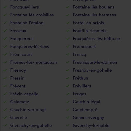
Foncquevillers
Fontaine-lès-boulans
Fontaine-lès-croisilles
Fontaine-lès-hermans
Fontaine-l'etalon
Fortel-en-artois
Fosseux
Foufflin-ricametz
Fouquereuil
Fouquières-lès-béthune
Fouquières-lès-lens
Framecourt
Frémicourt
Frencq
Fresnes-lès-montauban
Fresnicourt-le-dolmen
Fresnoy
Fresnoy-en-gohelle
Fressin
Fréthun
Frévent
Frévillers
Frévin-capelle
Fruges
Galametz
Gauchin-légal
Gauchin-verloingt
Gaudiempré
Gavrelle
Gennes-ivergny
Givenchy-en-gohelle
Givenchy-le-noble