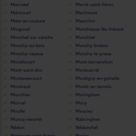
Mercatel
Merck-saint-liévin
Méricourt
Merlimont
Metz-en-couture
Meurchin
Mingoval
Moncheaux-lès-frévent
Monchel-sur-canche
Monchiet
Monchy-au-bois
Monchy-breton
Monchy-cayeux
Monchy-le-preux
Mondicourt
Mont-bernanchon
Mont-saint-éloi
Montcavrel
Montenescourt
Montigny-en-gohelle
Montreuil
Monts-en-ternois
Morchies
Moringhem
Morval
Mory
Moulle
Mouriez
Muncq-nieurlet
Nabringhen
Nédon
Nédonchel
Nempont-saint-firmin
Nesles