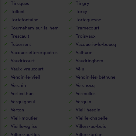
Tincques
Tingry
Tollent
Torcy
Tortefontaine
Tortequesne
Tournehem-sur-la-hem
Tramecourt
Trescault
Troisvaux
Tubersent
Vacquerie-le-boucq
Vacqueriette-erquières
Valhuon
Vaudricourt
Vaudringhem
Vaulx-vraucourt
Vélu
Vendin-le-vieil
Vendin-lès-béthune
Verchin
Verchocq
Verlincthun
Vermelles
Verquigneul
Verquin
Verton
Vieil-hesdin
Vieil-moutier
Vieille-chapelle
Vieille-eglise
Villers-au-bois
Villers-au-flos
Villers-brûlin