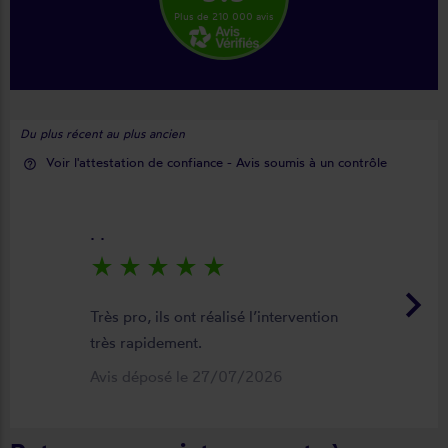
Plus de 210 000 avis
Du plus récent au plus ancien
Voir l'attestation de confiance - Avis soumis à un contrôle
help_outline
. .
star_rate
star_rate
star_rate
star_rate
star_rate
keyboard_arrow_right
Très pro, ils ont réalisé l’intervention
très rapidement.
Avis déposé le 27/07/2026