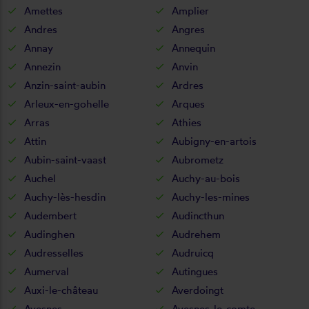
Amettes
Amplier
Andres
Angres
Annay
Annequin
Annezin
Anvin
Anzin-saint-aubin
Ardres
Arleux-en-gohelle
Arques
Arras
Athies
Attin
Aubigny-en-artois
Aubin-saint-vaast
Aubrometz
Auchel
Auchy-au-bois
Auchy-lès-hesdin
Auchy-les-mines
Audembert
Audincthun
Audinghen
Audrehem
Audresselles
Audruicq
Aumerval
Autingues
Auxi-le-château
Averdoingt
Avesnes
Avesnes-le-comte