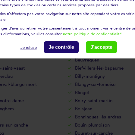
etz-lès-cambrai
Beaumetz-lès-loges
certains types de cookies ou certains services proposés par des tiers.
oir-wavans
Beauvois
ies n'affectera pas votre navigation sur notre site cependant votre expérien
et-houllefort
Bellebrune
ale.
ntaine
Berck
ger d'avis ou retirer votre consentement à tout moment via le centre de p
s d'informations, veuillez consulter
notre politique de confidentialité
.
-au-bois
Berles-monchel
ulles
Bertincourt
Je contrôle
J'accepte
Je refuse
n
Beugnâtre
Beuvrequen
-saint-vaast
Biefvillers-lès-bapaume
berclau
Billy-montigny
erval-blangermont
Blangy-sur-ternoise
Blingel
-notre-dame
Boiry-saint-martin
inghem
Boisjean
Bonningues-lès-ardres
rs-sur-canche
Bouin-plumoison
cq
Bouret-sur-canche