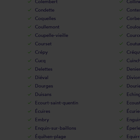
Colembert
Colli
Condette
Conte
Coquelles
Corb
Coullemont
Coulo
Coupelle-vieille
Cource
Courset
Coutur
Crépy
Créqu
Cucq
Cuinc
Delettes
Denie
Diéval
Divio
Dourges
Douri
Duisans
Echin
Ecourt-saint-quentin
Ecoust
Écuires
Écurie
Embry
Engui
Enquin-sur-baillons
Éperl
Équihen-plage
Equirr