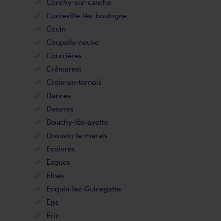
Conchy-sur-canche
Conteville-lès-boulogne
Couin
Coupelle-neuve
Courrières
Crémarest
Croix-en-ternois
Dannes
Desvres
Douchy-lès-ayette
Drouvin-le-marais
Ecoivres
Ecques
Elnes
Enquin-lez-Guinegatte
Eps
Erin