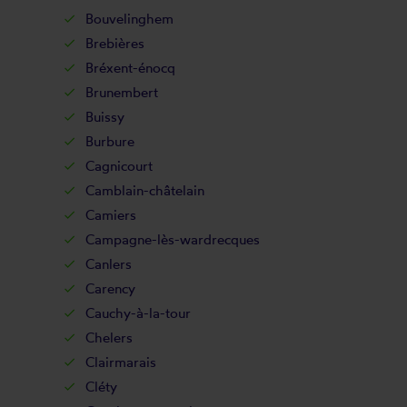
Bouvelinghem
Brebières
Bréxent-énocq
Brunembert
Buissy
Burbure
Cagnicourt
Camblain-châtelain
Camiers
Campagne-lès-wardrecques
Canlers
Carency
Cauchy-à-la-tour
Chelers
Clairmarais
Cléty