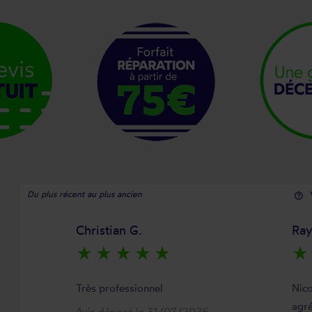
Du plus récent au plus ancien
help_outline
Christian G.
Ra
star_rate
star_rate
star_rate
star_rate
star_rate
star_rate
Très professionnel
Nico
agré
Avis déposé le 31/07/2026