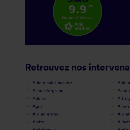
Excellence
9.9
/10
Plus de 210 000 avis
Retrouvez nos intervena
Ablain-saint-nazaire
Ablain
Achiet-le-grand
Achiet
Adinfer
Affrin
Agny
Aire-s
Aix-en-ergny
Aix-en
Alette
Alinct
Ambleteuse
Ambri