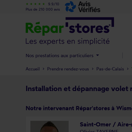
9.9/10
star_rate
star_rate
star_rate
star_rate
star_rate
Plus de 210 000 avis
Nos prestations aux particuliers
Accueil
Prendre rendez-vous
Pas-de-Calais
Installation et dépannage volet
Notre intervenant Répar'stores à Wism
Saint-Omer / Aire-
Olivier TAVERNE