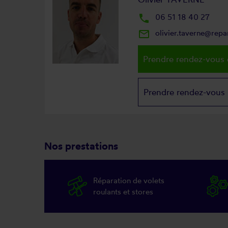
local_phone
06 51 18 40 27
mail_outline
olivier.taverne@rep
Prendre rendez-vous 
Prendre rendez-vous
Nos prestations
Réparation de volets
roulants et stores