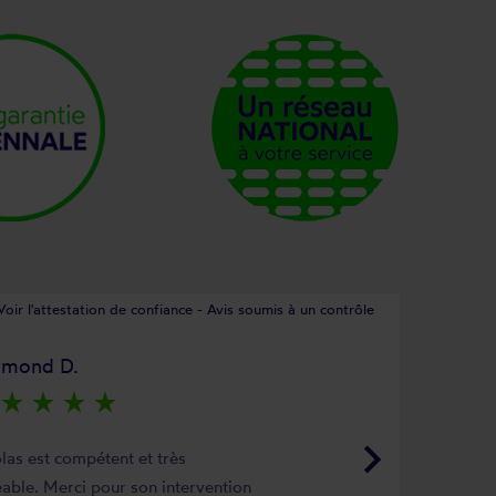
Voir l'attestation de confiance - Avis soumis à un contrôle
ymond D.
star_rate
star_rate
star_rate
star_rate
keyboard_arrow_right
las est compétent et très
able. Merci pour son intervention