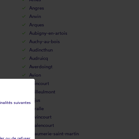
Angres
Anvin
Arques
Aubigny-en-artois
Auchy-au-bois
Audincthun
Audruicq
Averdoingt
Avion
Azincourt
Bailleulmont
Bajus
inalités suivantes
Baralle
Bavincourt
Béalencourt
Beaumerie-saint-martin
ler ou de refuser