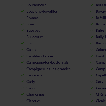
Bournonville
Bours
Bouvigny-boyeffles
Boyav
Brêmes
Brévil
Brias
Brime
Bucquoy
Buire-
Bullecourt
Bully-
Bus
Busne
Calais
Calonn
Camblain-l'abbé
Cambl
Campagne-lès-boulonnais
Campa
Campigneulles-les-grandes
Campig
Canteleux
Capel
Carly
Carvi
Caucourt
Caum
Chériennes
Chéri
Clarques
Clenle