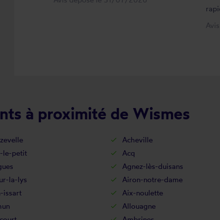
rapi
Avi
nts à proximité de Wismes
zevelle
Acheville
-le-petit
Acq
gues
Agnez-lès-duisans
ur-la-lys
Airon-notre-dame
-issart
Aix-noulette
hun
Allouagne
court
Ambrines