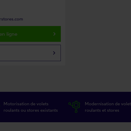
arstores.com
keyboard_arrow_right
en ligne
keyboard_arrow_right
Motorisation de volets
Modernisation de volet
roulants ou stores existants
roulants et stores