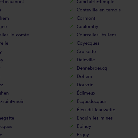
ne-beaumont
Conchil-le-temple
s
Conteville-en-ternois
ehem
Cormont
gne
Coulomby
lles-le-comte
Courcelles-lès-lens
elle
Coyecques
y
Croisette
hy
Dainville
r
Dennebroeucq
n
Dohem
ez
Douvrin
ghen
Éclimeux
-saint-mein
Ecquedecques
Éleu-dit-leauwette
negatte
Enquin-les-mines
ecques
Epinoy
e
Ergny