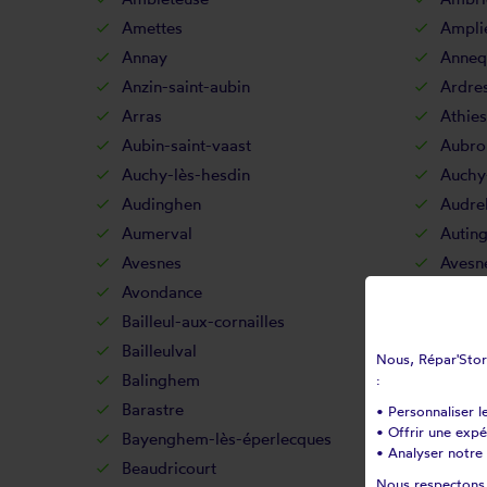
Amettes
Ampli
Annay
Anneq
Anzin-saint-aubin
Ardre
Arras
Athies
Aubin-saint-vaast
Aubro
Auchy-lès-hesdin
Auchy
Audinghen
Audr
Aumerval
Autin
Avesnes
Avesn
Avondance
Avroul
Bailleul-aux-cornailles
Baille
Bailleulval
Bainc
Nous, Répar'Store
Balinghem
Banco
:
Barastre
Barlin
• Personnaliser l
• Offrir une exp
Bayenghem-lès-éperlecques
Bayen
• Analyser notre 
Beaudricourt
Beaufo
Nous respectons v