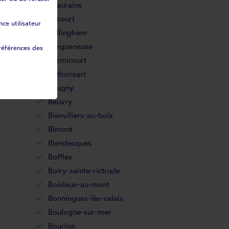
Beaurains
Bécourt
ce utilisateur
Bellinghem
Bergueneuse
références des
Bermicourt
Béthonsart
Beugny
Beuvry
Bienvillers-au-bois
Bimont
Blendecques
Boffles
Boiry-sainte-rictrude
Boisleux-au-mont
Bonningues-lès-calais
Boulogne-sur-mer
Bourlon