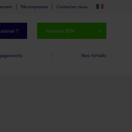
tement
Récompenses
Contactez-nous
tériel ?
Prendre RDV
keyboard_arrow_right
gagements
Nos forfaits