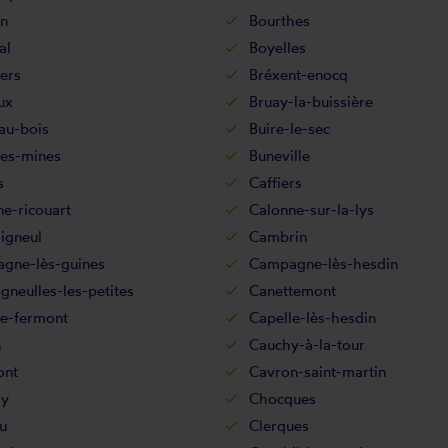
in
Bourthes
al
Boyelles
lers
Bréxent-enocq
ux
Bruay-la-buissière
au-bois
Buire-le-sec
les-mines
Buneville
s
Caffiers
e-ricouart
Calonne-sur-la-lys
igneul
Cambrin
gne-lès-guines
Campagne-lès-hesdin
neulles-les-petites
Canettemont
le-fermont
Capelle-lès-hesdin
n
Cauchy-à-la-tour
ont
Cavron-saint-martin
sy
Chocques
u
Clerques