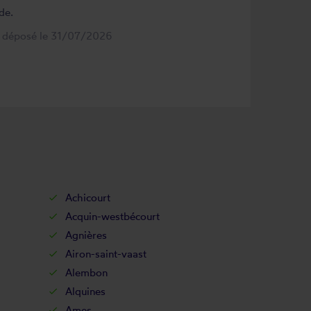
de.
s déposé le 31/07/2026
Achicourt
Acquin-westbécourt
Agnières
Airon-saint-vaast
Alembon
Alquines
Ames