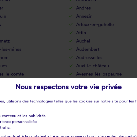
er
Andres
uin
Annezin
s
Arleux-en-gohelle
Attin
metz
Auchel
-les-mines
Audembert
ehem
Audresselles
gues
Auxi-le-château
es-le-comte
Avesnes-lès-bapaume
t
Ayette
Nous respectons votre vie privée
ul-lès-pernes
Bailleul-sir-berthoult
thun
Bainghen
s, utilisons des technologies telles que les cookies sur notre site pour les f
urt
Bapaume
Basseux
e contenu et les publicités
érience personnalisée
ghem-lès-seninghem
Bazinghen
trafic.
rt-blavincourt
Beaulencourt
otre droit à la confidentialité et vous pouvez choisir d'accepter, de contrô