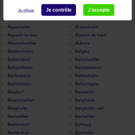
Algolsheim
Altenach
Je contrôle
J'accepte
Altkirch
Ammerschwihr
Je refuse
Ammertzwiller
Andolsheim
Appenwihr
Artzenheim
Aspach-le-bas
Aspach-le-haut
Attenschwiller
Aubure
Baldersheim
Balgau
Ballersdorf
Balschwiller
Baltzenheim
Bantzenheim
Bartenheim
Battenheim
Beblenheim
Bellemagny
Bendorf
Bennwihr
Berentzwiller
Bergheim
Bergholtz
Bergholtz-zell
Bernwiller
Berrwiller
Bettendorf
Bettlach
Biederthal
Biesheim