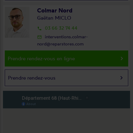
Colmar Nord
Gaëtan MICLO
03 66 32 74 44
local_phone
interventions.colmar-
mail_outline
nord@reparstores.com
keyboard_arrow_right
Prendre rendez-vous en ligne
keyboard_arrow_right
Prendre rendez-vous