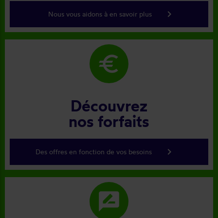
keyboard_arrow_right
Nous vous aidons à en savoir plus
euro
Découvrez
nos forfaits
keyboard_arrow_right
Des offres en fonction de vos besoins
rate_review