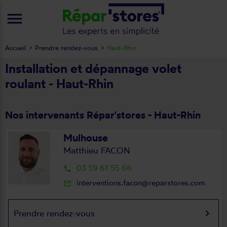
menu
Accueil
Prendre rendez-vous
Haut-Rhin
Installation et dépannage volet
roulant - Haut-Rhin
Nos intervenants Répar'stores - Haut-Rhin
Mulhouse
Matthieu FACON
03 59 61 55 66
local_phone
interventions.facon@reparstores.com
mail_outline
keyboard_arrow_right
Prendre rendez-vous