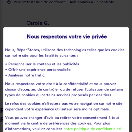
Voir l'attestation de confiance - Avis soumis à un contrôle
help_outline
Carole G.
star_rate
star_rate
star_rate
star_rate
star_rate
Nous respectons votre vie privée
Excellent travail réalisé avec soin par
Nous, Répar'Stores, utilisons des technologies telles que les cookies
keyboard_arrow_right
les 2 intervenants. Ils ont dû démontrer
sur notre site pour les finalités suivantes :
entièrement le double store et le
• Personnaliser le contenu et les publicités
• Offrir une expérience personnalisée
remonter à l'endroit avant de changer
• Analyser notre trafic.
la toile. Le store est maintenant comme
Nous respectons votre droit à la confidentialité et vous pouvez
neuf, parfaitement positionné et
Avis déposé le 01/08/2026
choisir d'accepter, de contrôler ou de refuser l'utilisation de certains
fonctionnel. Je recommande vivement
types de cookies ou certains services proposés par des tiers.
cette entreprise.
Le refus des cookies n'affectera pas votre navigation sur notre site
Retrouvez nos intervenants
cependant votre expérience utilisateur sera moins optimale.
Répar'stores - Haut-Rhin
Vous pouvez changer d'avis ou retirer votre consentement à tout
moment via le centre de préférences des cookies. Pour plus
d'informations, veuillez consulter
notre politique de confidentialité
.