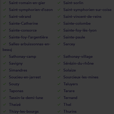
Saint-romain-en-gier
Saint-sorlin
Saint-symphorien-d'ozon
Saint-symphorien-sur-coise
Saint-vérand
Saint-vincent-de-reins
Sainte-Catherine
Sainte-colombe
Sainte-consorce
Sainte-foy-lès-lyon
Sainte-foy-l'argentière
Sainte-paule
Salles-arbuissonnas-en-
Sarcey
beauj
Sathonay-camp
Sathonay-village
Savigny
Sérézin-du-rhône
Simandres
Solaize
Soucieu-en-jarrest
Sourcieux-les-mines
Souzy
Taluyers
Taponas
Tarare
Tassin-la-demi-lune
Ternand
Theizé
Thel
Thizy-les-bourgs
Thurins