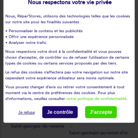
Nous respectons votre vie privée
Rivolet
Rochetaillée-sur-saône
Ronno
Rontalon
Nous, Répar'Stores, utilisons des technologies telles que les cookies
Sain-bel
Saint-andéol-le-château
sur notre site pour les finalités suivantes :
Saint-andré-la-côte
Saint-appolinaire
• Personnaliser le contenu et les publicités
Saint-bonnet-de-mure
Saint-bonnet-des-bruyères
• Offrir une expérience personnalisée
• Analyser notre trafic.
Saint-bonnet-le-troncy
Saint-clément-de-vers
Nous respectons votre droit à la confidentialité et vous pouvez
Saint-clément-les-places
choisir d'accepter, de contrôler ou de refuser l'utilisation de certains
Saint-clément-sous-valsonne
types de cookies ou certains services proposés par des tiers.
Saint-clément-sur-valsonne
Saint-cyr-au-mont-d'or
Le refus des cookies n'affectera pas votre navigation sur notre site
Saint-cyr-le-chatoux
Saint-cyr-sur-le-rhône
cependant votre expérience utilisateur sera moins optimale.
Saint-didier-au-mont-d'or
Saint-didier-sous-riverie
Vous pouvez changer d'avis ou retirer votre consentement à tout
Saint-didier-sur-beaujeu
Saint-étienne-des-oullières
moment via le centre de préférences des cookies. Pour plus
d'informations, veuillez consulter
notre politique de confidentialité
.
Saint-etienne-la-varenne
Saint-fons
Saint-forgeux
Saint-genis-laval
Je contrôle
J'accepte
Je refuse
Saint-genis-les-ollières
Saint-genis-l'argentière
Saint-georges-de-reneins
Saint-germain-au-mont-d'or