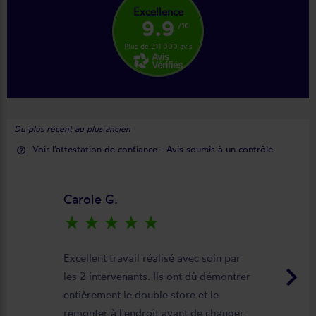
Excellence
9.9
/10
Plus de 211 000 avis
Du plus récent au plus ancien
Voir l'attestation de confiance - Avis soumis à un contrôle
help_outline
Carole G.
star_rate
star_rate
star_rate
star_rate
star_rate
Excellent travail réalisé avec soin par
keyboard_arrow_right
les 2 intervenants. Ils ont dû démontrer
entièrement le double store et le
remonter à l'endroit avant de changer