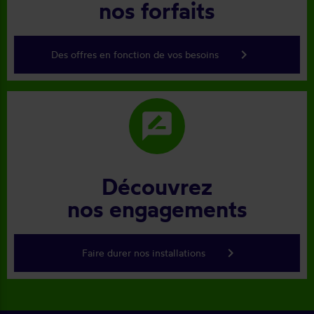
nos forfaits
keyboard_arrow_right
Des offres en fonction de vos besoins
rate_review
Découvrez
nos engagements
keyboard_arrow_right
Faire durer nos installations