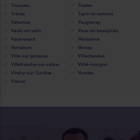
Toussieu
Trades
Trèves
Tupin-et-semons
Valsonne
Vaugneray
Vaulx-en-velin
Vaux-en-beaujolais
Vauxrenard
Vénissieux
Vernaison
Vernay
Ville-sur-jarnioux
Villechenève
Villefranche-sur-saône
Villié-morgon
Vindry-sur-Turdine
Vourles
Yzeron