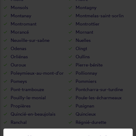
Monsols
Montagny
Montanay
Montmelas-saint-sorlin
Montromant
Montrottier
Morancé
Mornant
Neuville-sur-saône
Nuelles
Odenas
Oingt
Orliénas
Oullins
Ouroux
Pierre-bénite
Poleymieux-au-mont-d'or
Pollionnay
Pomeys
Pommiers
Pont-trambouze
Pontcharra-sur-turdine
Pouilly-le-monial
Poule-les-écharmeaux
Propières
Pusignan
Quincié-en-beaujolais
Quincieux
Ranchal
Régnié-durette
Rillieux-la-pape
Riverie