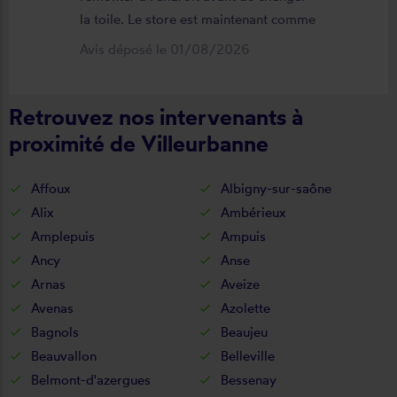
la toile. Le store est maintenant comme
neuf, parfaitement positionné et
Avis déposé le 01/08/2026
fonctionnel. Je recommande vivement
cette entreprise.
Retrouvez nos intervenants à
proximité de Villeurbanne
Affoux
Albigny-sur-saône
Alix
Ambérieux
Amplepuis
Ampuis
Ancy
Anse
Arnas
Aveize
Avenas
Azolette
Bagnols
Beaujeu
Beauvallon
Belleville
Belmont-d'azergues
Bessenay