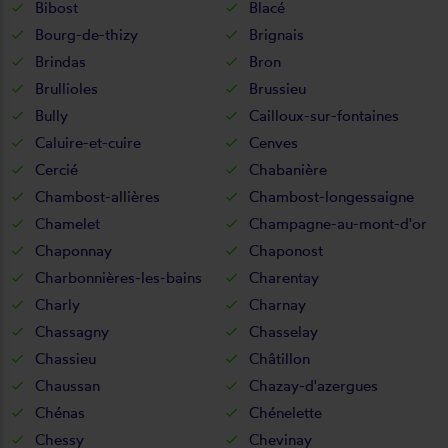
Bibost
Blacé
Bourg-de-thizy
Brignais
Brindas
Bron
Brullioles
Brussieu
Bully
Cailloux-sur-fontaines
Caluire-et-cuire
Cenves
Cercié
Chabanière
Chambost-allières
Chambost-longessaigne
Chamelet
Champagne-au-mont-d'or
Chaponnay
Chaponost
Charbonnières-les-bains
Charentay
Charly
Charnay
Chassagny
Chasselay
Chassieu
Châtillon
Chaussan
Chazay-d'azergues
Chénas
Chénelette
Chessy
Chevinay