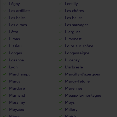
Légny
Lentilly
Les ardillats
Les chères
Les haies
Les halles
Les olmes
Les sauvages
Létra
Liergues
Limas
Limonest
Lissieu
Loire-sur-rhône
Longes
Longessaigne
Lozanne
Lucenay
Lyon
L'arbresle
Marchampt
Marcilly-d'azergues
Marcy
Marcy-l'etoile
Mardore
Marennes
Marnand
Meaux-la-montagne
Messimy
Meys
Meyzieu
Millery
Mions
Moiré