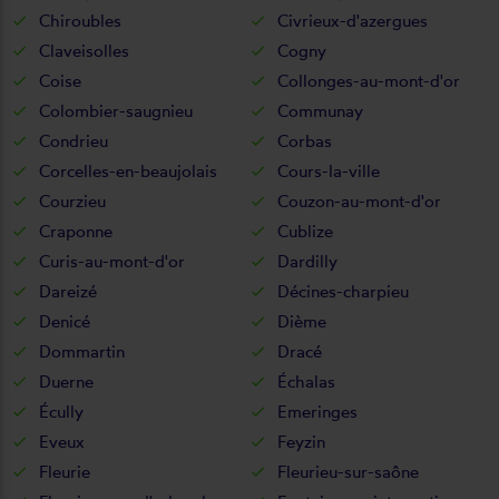
Chiroubles
Civrieux-d'azergues
Claveisolles
Cogny
Coise
Collonges-au-mont-d'or
Colombier-saugnieu
Communay
Condrieu
Corbas
Corcelles-en-beaujolais
Cours-la-ville
Courzieu
Couzon-au-mont-d'or
Craponne
Cublize
Curis-au-mont-d'or
Dardilly
Dareizé
Décines-charpieu
Denicé
Dième
Dommartin
Dracé
Duerne
Échalas
Écully
Emeringes
Eveux
Feyzin
Fleurie
Fleurieu-sur-saône