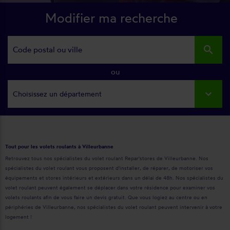
Modifier ma recherche
search
ou
Choisissez un département
Tout pour les volets roulants à Villeurbanne
Retrouvez tous nos spécialistes du volet roulant Repar'stores de Villeurbanne. Nos
spécialistes du volet roulant vous proposent d'installer, de réparer, de motoriser vos
équipements et stores intérieurs et extérieurs dans un délai de 48h. Nos spécialistes du
volet roulant peuvent également se déplacer dans votre résidence pour examiner vos
volets roulants afin de vous faire un devis gratuit. Que vous logiez au centre ou en
périphéries de Villeurbanne, nos spécialistes du volet roulant peuvent intervenir à votre
logement !