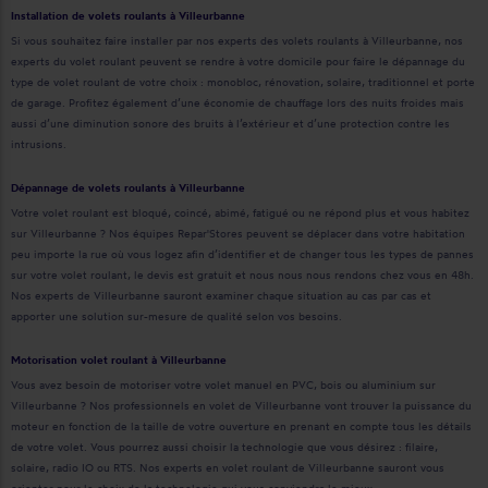
Installation de volets roulants à Villeurbanne
Si vous souhaitez faire installer par nos experts des volets roulants à Villeurbanne, nos
experts du volet roulant peuvent se rendre à votre domicile pour faire le dépannage du
type de volet roulant de votre choix : monobloc, rénovation, solaire, traditionnel et porte
de garage. Profitez également d’une économie de chauffage lors des nuits froides mais
aussi d’une diminution sonore des bruits à l’extérieur et d’une protection contre les
intrusions.
Dépannage de volets roulants à Villeurbanne
Votre volet roulant est bloqué, coincé, abimé, fatigué ou ne répond plus et vous habitez
sur Villeurbanne ? Nos équipes Repar'Stores peuvent se déplacer dans votre habitation
peu importe la rue où vous logez afin d’identifier et de changer tous les types de pannes
sur votre volet roulant, le devis est gratuit et nous nous nous rendons chez vous en 48h.
Nos experts de Villeurbanne sauront examiner chaque situation au cas par cas et
apporter une solution sur-mesure de qualité selon vos besoins.
Motorisation volet roulant à Villeurbanne
Vous avez besoin de motoriser votre volet manuel en PVC, bois ou aluminium sur
Villeurbanne ? Nos professionnels en volet de Villeurbanne vont trouver la puissance du
moteur en fonction de la taille de votre ouverture en prenant en compte tous les détails
de votre volet. Vous pourrez aussi choisir la technologie que vous désirez : filaire,
solaire, radio IO ou RTS. Nos experts en volet roulant de Villeurbanne sauront vous
orienter pour le choix de la technologie qui vous conviendra le mieux.