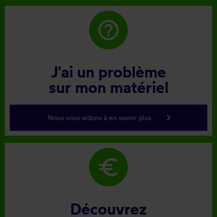
help_outline
J'ai un problème
sur mon matériel
keyboard_arrow_right
Nous vous aidons à en savoir plus
euro
Découvrez