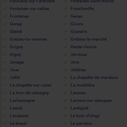
Fleurieux-sur-l'arbresle
Fontaines-saint-martin
Fontaines-sur-saône
Francheville
Frontenas
Genas
Genay
Givors
Gleizé
Grandris
Grézieu-la-varenne
Grézieu-le-marché
Grigny
Haute-rivoire
Irigny
Jarnioux
Jonage
Jons
Joux
Juliénas
Jullié
La chapelle-de-mardore
La chapelle-sur-coise
La mulatière
La tour-de-salvagny
Lacenas
Lachassagne
Lamure-sur-azergues
Lancié
Lantignié
Larajasse
Le bois-d'oingt
Le breuil
Le perréon