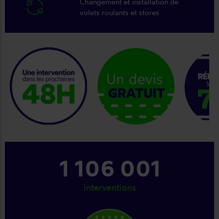
Changement et installation de
volets roulants et stores
keyboard_arrow_right
1 245 001
interventions
star_rate
star_rate
star_rate
star_rate
star_rate