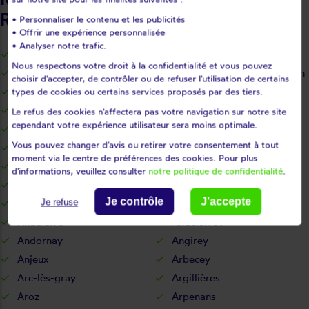
Répar'stores - Haute-Saône
• Personnaliser le contenu et les publicités
• Offrir une expérience personnalisée
• Analyser notre trafic.
Abelcourt
Aboncourt-gesincourt
Nous respectons votre droit à la confidentialité et vous pouvez
Achey
Adelans-et-le-val-de-bithain
choisir d'accepter, de contrôler ou de refuser l'utilisation de certains
Aillevans
Aillevillers-et-lyaumont
types de cookies ou certains services proposés par des tiers.
Ailloncourt
Ainvelle
Le refus des cookies n'affectera pas votre navigation sur notre site
cependant votre expérience utilisateur sera moins optimale.
Aisey-et-richecourt
Alaincourt
Vous pouvez changer d'avis ou retirer votre consentement à tout
Amage
Amance
moment via le centre de préférences des cookies. Pour plus
Ambiévillers
Amblans-et-velotte
d'informations, veuillez consulter
notre politique de confidentialité
.
Amoncourt
Amont-et-effreney
Je contrôle
J'accepte
Anchenoncourt-et-chazel
Ancier
Je refuse
Andelarre
Andelarrot
Andornay
Angirey
Anjeux
Arbecey
Arc-lès-gray
Argillières
Aroz
Arpenans