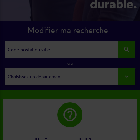
durable.
Modifier ma recherche
search
ou
Choisissez un département
help_outline