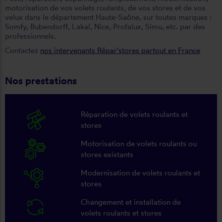
motorisation de vos volets roulants, de vos stores et de vos
velux dans le département Haute-Saône, sur toutes marques :
Somfy, Bubendorff, Lakal, Nice, Profalux, Simu, etc. par des
professionnels.
Contactez
nos intervenants Répar'stores partout en France
Nos prestations
Réparation de volets roulants et
stores
Motorisation de volets roulants ou
stores existants
Modernisation de volets roulants et
stores
Changement et installation de
volets roulants et stores