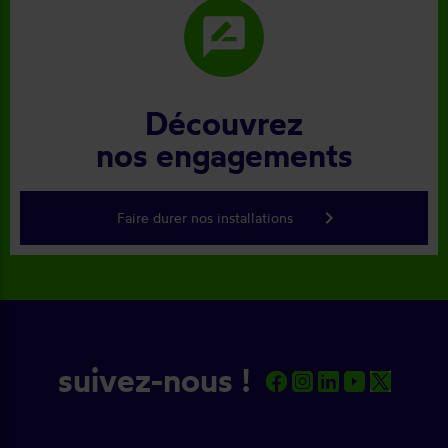
rate_review
Découvrez
nos engagements
keyboard_arrow_right
Faire durer nos installations
suivez-nous !