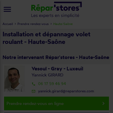
menu
Accueil
Prendre rendez-vous
Haute-Saône
Installation et dépannage volet
roulant - Haute-Saône
Notre intervenant Répar'stores - Haute-Saône
Vesoul - Gray - Luxeuil
Yannick GIRARD
06 17 59 46 94
local_phone
yannick.girard@reparstores.com
mail_outline
keyboard_arrow_right
Prendre rendez-vous en ligne