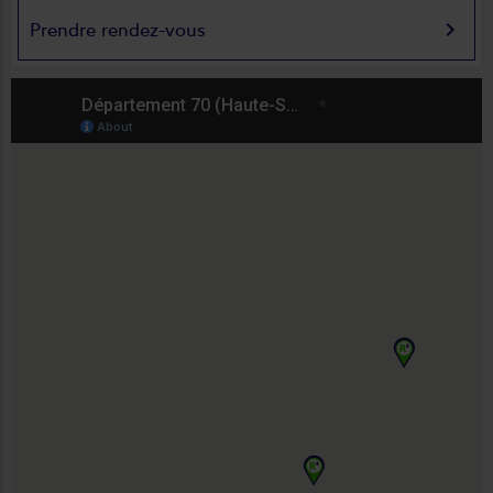
keyboard_arrow_right
Prendre rendez-vous