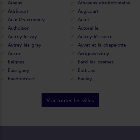
Arsans
Athesans-etroitefontaine
Attricourt
Augicourt
Aulx-lès-cromary
Autet
Authoison
Autoreille
Autrey-le-vay
Autrey-lès-cerre
Autrey-lès-gray
Auvet-et-la-chapelotte
Auxon
Avrigney-virey
Baignes
Bard-lès-pesmes
Bassigney
Battrans
Baudoncourt
Baulay
Voir toutes les villes