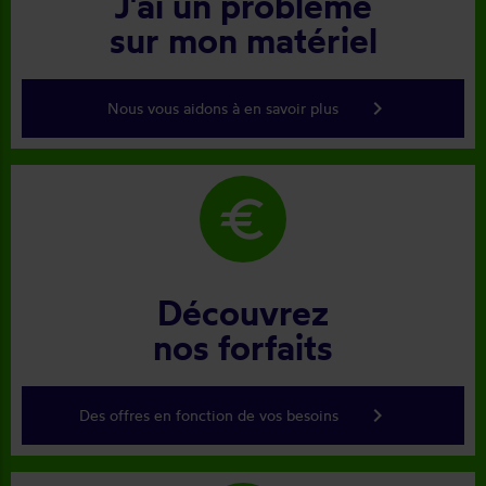
J'ai un problème
sur mon matériel
keyboard_arrow_right
Nous vous aidons à en savoir plus
euro
Découvrez
nos forfaits
keyboard_arrow_right
Des offres en fonction de vos besoins