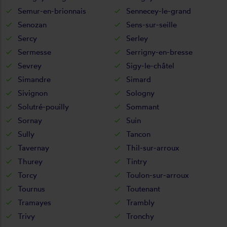
Semur-en-brionnais
Sennecey-le-grand
Senozan
Sens-sur-seille
Sercy
Serley
Sermesse
Serrigny-en-bresse
Sevrey
Sigy-le-châtel
Simandre
Simard
Sivignon
Sologny
Solutré-pouilly
Sommant
Sornay
Suin
Sully
Tancon
Tavernay
Thil-sur-arroux
Thurey
Tintry
Torcy
Toulon-sur-arroux
Tournus
Toutenant
Tramayes
Trambly
Trivy
Tronchy