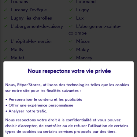
Louhans
Lournand
Lucenay-l'evêque
Lugny
Lugny-lès-charolles
Lux
L'abergement-de-cuisery
L'abergement-sainte-
colombe
L'hôpital-le-mercier
Mâcon
Mailly
Malay
Maltat
Mancey
Marcigny
Marcilly-la-gueurce
Nous respectons votre vie privée
Marcilly-lès-buxy
Marigny
Marizy
Marly-sous-issy
Nous, Répar'Stores, utilisons des technologies telles que les cookies
Marly-sur-arroux
Marmagne
sur notre site pour les finalités suivantes :
Marnay
Martailly-lès-brancion
• Personnaliser le contenu et les publicités
• Offrir une expérience personnalisée
Martigny-le-comte
Mary
• Analyser notre trafic.
Massilly
Matour
Nous respectons votre droit à la confidentialité et vous pouvez
Mazille
Mellecey
choisir d'accepter, de contrôler ou de refuser l'utilisation de certains
types de cookies ou certains services proposés par des tiers.
Ménetreuil
Mercurey