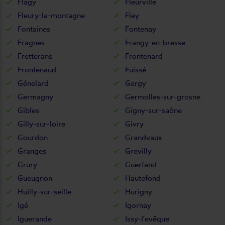
Flagy
Fleurville
Fleury-la-montagne
Fley
Fontaines
Fontenay
Fragnes
Frangy-en-bresse
Fretterans
Frontenard
Frontenaud
Fuissé
Génelard
Gergy
Germagny
Germolles-sur-grosne
Gibles
Gigny-sur-saône
Gilly-sur-loire
Givry
Gourdon
Grandvaux
Granges
Grevilly
Grury
Guerfand
Gueugnon
Hautefond
Huilly-sur-seille
Hurigny
Igé
Igornay
Iguerande
Issy-l'evêque