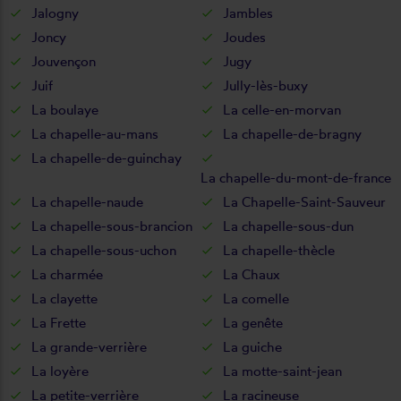
Jalogny
Jambles
Joncy
Joudes
Jouvençon
Jugy
Juif
Jully-lès-buxy
La boulaye
La celle-en-morvan
La chapelle-au-mans
La chapelle-de-bragny
La chapelle-de-guinchay
La chapelle-du-mont-de-france
La chapelle-naude
La Chapelle-Saint-Sauveur
La chapelle-sous-brancion
La chapelle-sous-dun
La chapelle-sous-uchon
La chapelle-thècle
La charmée
La Chaux
La clayette
La comelle
La Frette
La genête
La grande-verrière
La guiche
La loyère
La motte-saint-jean
La petite-verrière
La racineuse