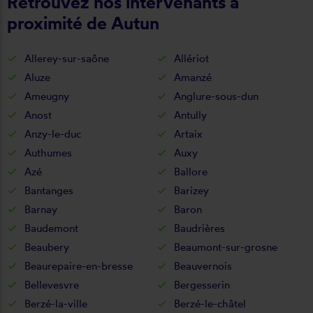
Retrouvez nos intervenants à
proximité de Autun
Allerey-sur-saône
Allériot
Aluze
Amanzé
Ameugny
Anglure-sous-dun
Anost
Antully
Anzy-le-duc
Artaix
Authumes
Auxy
Azé
Ballore
Bantanges
Barizey
Barnay
Baron
Baudemont
Baudrières
Beaubery
Beaumont-sur-grosne
Beaurepaire-en-bresse
Beauvernois
Bellevesvre
Bergesserin
Berzé-la-ville
Berzé-le-châtel