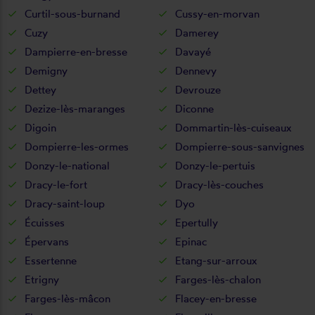
Curtil-sous-burnand
Cussy-en-morvan
Cuzy
Damerey
Dampierre-en-bresse
Davayé
Demigny
Dennevy
Dettey
Devrouze
Dezize-lès-maranges
Diconne
Digoin
Dommartin-lès-cuiseaux
Dompierre-les-ormes
Dompierre-sous-sanvignes
Donzy-le-national
Donzy-le-pertuis
Dracy-le-fort
Dracy-lès-couches
Dracy-saint-loup
Dyo
Écuisses
Epertully
Épervans
Epinac
Essertenne
Etang-sur-arroux
Etrigny
Farges-lès-chalon
Farges-lès-mâcon
Flacey-en-bresse