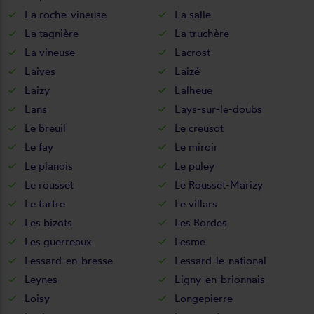
La roche-vineuse
La salle
La tagnière
La truchère
La vineuse
Lacrost
Laives
Laizé
Laizy
Lalheue
Lans
Lays-sur-le-doubs
Le breuil
Le creusot
Le fay
Le miroir
Le planois
Le puley
Le rousset
Le Rousset-Marizy
Le tartre
Le villars
Les bizots
Les Bordes
Les guerreaux
Lesme
Lessard-en-bresse
Lessard-le-national
Leynes
Ligny-en-brionnais
Loisy
Longepierre