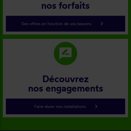
nos forfaits
keyboard_arrow_right
Des offres en fonction de vos besoins
rate_review
Découvrez
nos engagements
keyboard_arrow_right
Faire durer nos installations