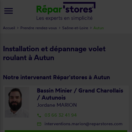
menu
Accueil
Prendre rendez-vous
Saône-et-Loire
Autun
Installation et dépannage volet
roulant à Autun
Notre intervenant Répar'stores à Autun
Bassin Minier / Grand Charollais
/ Autunois
Jordane MARION
03 66 32 41 94
local_phone
interventions.marion@reparstores.com
mail_outline