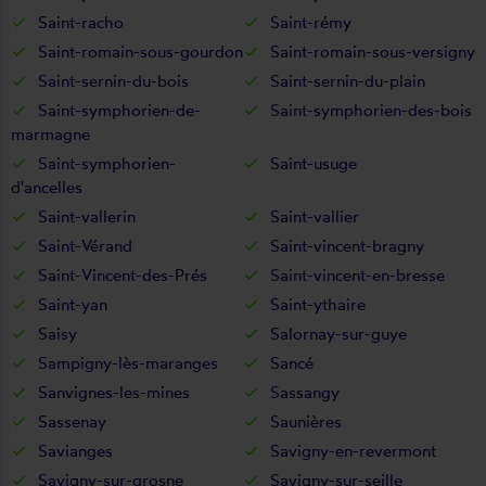
Saint-racho
Saint-rémy
Saint-romain-sous-gourdon
Saint-romain-sous-versigny
Saint-sernin-du-bois
Saint-sernin-du-plain
Saint-symphorien-de-
Saint-symphorien-des-bois
marmagne
Saint-symphorien-
Saint-usuge
d'ancelles
Saint-vallerin
Saint-vallier
Saint-Vérand
Saint-vincent-bragny
Saint-Vincent-des-Prés
Saint-vincent-en-bresse
Saint-yan
Saint-ythaire
Saisy
Salornay-sur-guye
Sampigny-lès-maranges
Sancé
Sanvignes-les-mines
Sassangy
Sassenay
Saunières
Savianges
Savigny-en-revermont
Savigny-sur-grosne
Savigny-sur-seille