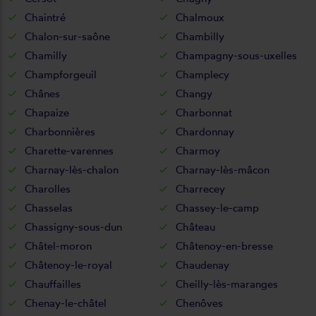
Chaintré
Chalmoux
Chalon-sur-saône
Chambilly
Chamilly
Champagny-sous-uxelles
Champforgeuil
Champlecy
Chânes
Changy
Chapaize
Charbonnat
Charbonnières
Chardonnay
Charette-varennes
Charmoy
Charnay-lès-chalon
Charnay-lès-mâcon
Charolles
Charrecey
Chasselas
Chassey-le-camp
Chassigny-sous-dun
Château
Châtel-moron
Châtenoy-en-bresse
Châtenoy-le-royal
Chaudenay
Chauffailles
Cheilly-lès-maranges
Chenay-le-châtel
Chenôves