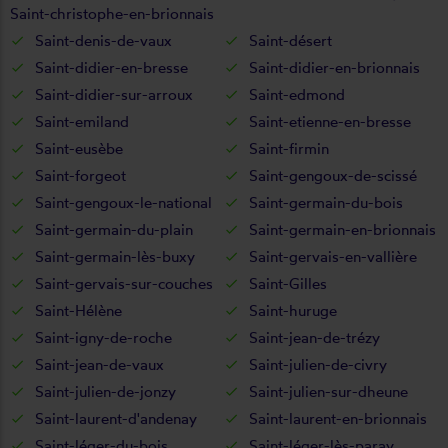
Saint-christophe-en-brionnais
Saint-denis-de-vaux
Saint-désert
Saint-didier-en-bresse
Saint-didier-en-brionnais
Saint-didier-sur-arroux
Saint-edmond
Saint-emiland
Saint-etienne-en-bresse
Saint-eusèbe
Saint-firmin
Saint-forgeot
Saint-gengoux-de-scissé
Saint-gengoux-le-national
Saint-germain-du-bois
Saint-germain-du-plain
Saint-germain-en-brionnais
Saint-germain-lès-buxy
Saint-gervais-en-vallière
Saint-gervais-sur-couches
Saint-Gilles
Saint-Hélène
Saint-huruge
Saint-igny-de-roche
Saint-jean-de-trézy
Saint-jean-de-vaux
Saint-julien-de-civry
Saint-julien-de-jonzy
Saint-julien-sur-dheune
Saint-laurent-d'andenay
Saint-laurent-en-brionnais
Saint-léger-du-bois
Saint-léger-lès-paray