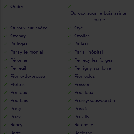
Oudry
Ouroux-sous-le-bois-sainte-
marie
Ouroux-sur-saône
Oyé
Ozenay
Ozolles
Palinges
Palleau
Paray-le-monial
Paris-l'hôpital
Péronne
Perrecy-les-forges
Perreuil
Perrigny-sur-loire
Pierre-de-bresse
Pierreclos
Plottes
Poisson
Pontoux
Pouilloux
Pourlans
Pressy-sous-dondin
Préty
Prissé
Prizy
Pruzilly
Rancy
Ratenelle
Ratte
Reclesne