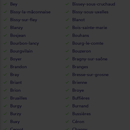
Bey
Bissey-sous-cruchaud
Bissy-la-mâconnaise
Bissy-sous-uxelles
Bissy-sur-fley
Blanot
Blanzy
Bois-sainte-marie
Bosjean
Bouhans
Bourbon-lancy
Bourg-le-comte
Bourgvilain
Bouzeron
Boyer
Bragny-sur-saône
Brandon
Branges
Bray
Bresse-sur-grosne
Briant
Brienne
Brion
Broye
Bruailles
Buffières
Burgy
Burnand
Burzy
Bussières
Buxy
Céron
Cersot
Chagny