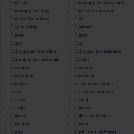
Chérizet
Chevagny-les-chevrières
Chevagny-sur-guye
Chissey-en-morvan
Chissey-lès-mâcon
Ciel
Ciry-le-noble
Clermain
Clessé
Clessy
Cluny
Clux
Collonge-en-charollais
Collonge-la-madeleine
Colombier-en-brionnais
Condal
Cordesse
Cormatin
Cortambert
Cortevaix
Couches
Crêches-sur-saône
Créot
Cressy-sur-somme
Crissey
Cronat
Cruzille
Cuiseaux
Cuisery
Culles-les-roches
Curbigny
Curdin
Curgy
Curtil-sous-buffières