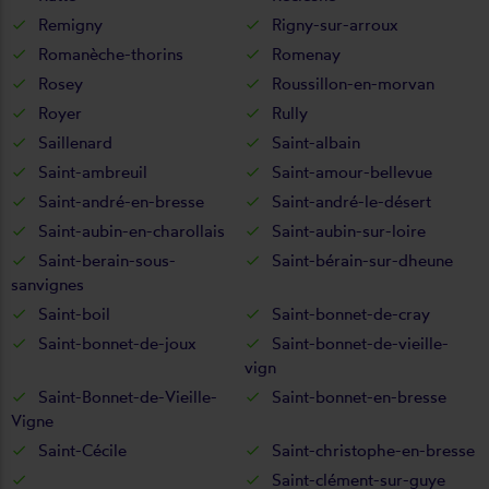
Remigny
Rigny-sur-arroux
Romanèche-thorins
Romenay
Rosey
Roussillon-en-morvan
Royer
Rully
Saillenard
Saint-albain
Saint-ambreuil
Saint-amour-bellevue
Saint-andré-en-bresse
Saint-andré-le-désert
Saint-aubin-en-charollais
Saint-aubin-sur-loire
Saint-berain-sous-
Saint-bérain-sur-dheune
sanvignes
Saint-boil
Saint-bonnet-de-cray
Saint-bonnet-de-joux
Saint-bonnet-de-vieille-
vign
Saint-Bonnet-de-Vieille-
Saint-bonnet-en-bresse
Vigne
Saint-Cécile
Saint-christophe-en-bresse
Saint-clément-sur-guye