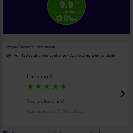
9.9
/10
Plus de 210 000 avis
Du plus récent au plus ancien
Voir l'attestation de confiance - Avis soumis à un contrôle
help_outline
Christian G.
star_rate
star_rate
star_rate
star_rate
star_rate
keyboard_arrow_right
Très professionnel
Avis déposé le 31/07/2026