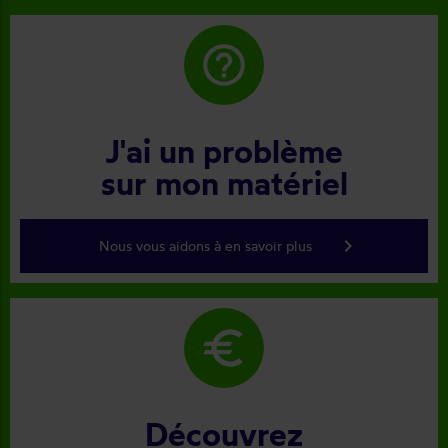
help_outline
J'ai un problème
sur mon matériel
keyboard_arrow_right
Nous vous aidons à en savoir plus
euro
Découvrez