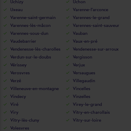
Uchizy
Uchon
Uxeau
Varenne-l'arconce
Varenne-saint-germain
Varennes-le-grand
Varennes-lès-mâcon
Varennes-saint-sauveur
Varennes-sous-dun
Vauban
Vaudebarrier
Vaux-en-pré
Vendenesse-lès-charolles
Vendenesse-sur-arroux
Verdun-sur-le-doubs
Vergisson
Vérissey
Verjux
Verosvres
Versaugues
Verzé
Villegaudin
Villeneuve-en-montagne
Vincelles
Vindecy
Vinzelles
Viré
Virey-le-grand
Viry
Vitry-en-charollais
Vitry-lès-cluny
Vitry-sur-loire
Volesvres