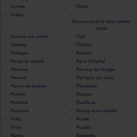
Ormes
Oslon
Oudry
Ouroux-sous-le-bois-sainte-
marie
Ouroux-sur-saône
Oyé
Ozenay
Ozolles
Palinges
Palleau
Paray-le-monial
Paris-l'hôpital
Péronne
Perrecy-les-forges
Perreuil
Perrigny-sur-loire
Pierre-de-bresse
Pierreclos
Plottes
Poisson
Pontoux
Pouilloux
Pourlans
Pressy-sous-dondin
Préty
Prissé
Prizy
Pruzilly
Rancy
Ratenelle