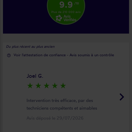
9.9
/10
Plus de 210 000 avis
Du plus récent au plus ancien
Voir l'attestation de confiance - Avis soumis à un contrôle
help_outline
Joel G.
star_rate
star_rate
star_rate
star_rate
star_rate
keyboard_arrow_right
Intervention très efficace, par des
techniciens compétents et aimables
Avis déposé le 29/07/2026