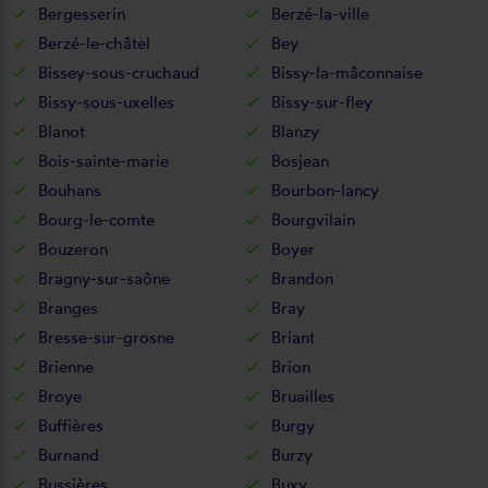
Bergesserin
Berzé-la-ville
Berzé-le-châtel
Bey
Bissey-sous-cruchaud
Bissy-la-mâconnaise
Bissy-sous-uxelles
Bissy-sur-fley
Blanot
Blanzy
Bois-sainte-marie
Bosjean
Bouhans
Bourbon-lancy
Bourg-le-comte
Bourgvilain
Bouzeron
Boyer
Bragny-sur-saône
Brandon
Branges
Bray
Bresse-sur-grosne
Briant
Brienne
Brion
Broye
Bruailles
Buffières
Burgy
Burnand
Burzy
Bussières
Buxy