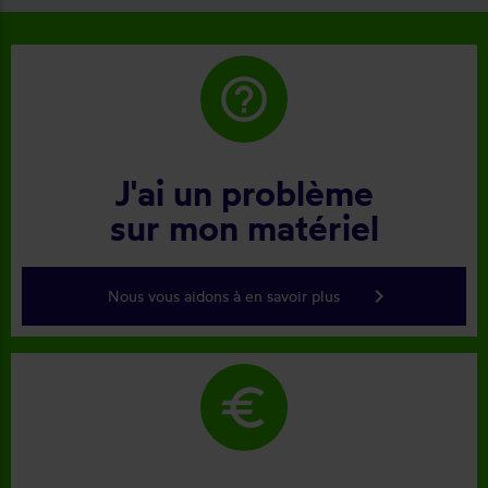
help_outline
J'ai un problème
sur mon matériel
keyboard_arrow_right
Nous vous aidons à en savoir plus
euro