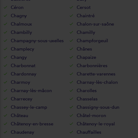
Céron
Cersot
Chagny
Chaintré
Chalmoux
Chalon-sur-saône
Chambilly
Chamilly
Champagny-sous-uxelles
Champforgeuil
Champlecy
Chânes
Changy
Chapaize
Charbonnat
Charbonnières
Chardonnay
Charette-varennes
Charmoy
Charnay-lès-chalon
Charnay-lès-mâcon
Charolles
Charrecey
Chasselas
Chassey-le-camp
Chassigny-sous-dun
Château
Châtel-moron
Châtenoy-en-bresse
Châtenoy-le-royal
Chaudenay
Chauffailles