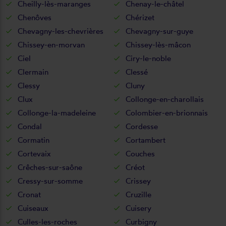
Cheilly-lès-maranges
Chenay-le-châtel
Chenôves
Chérizet
Chevagny-les-chevrières
Chevagny-sur-guye
Chissey-en-morvan
Chissey-lès-mâcon
Ciel
Ciry-le-noble
Clermain
Clessé
Clessy
Cluny
Clux
Collonge-en-charollais
Collonge-la-madeleine
Colombier-en-brionnais
Condal
Cordesse
Cormatin
Cortambert
Cortevaix
Couches
Crêches-sur-saône
Créot
Cressy-sur-somme
Crissey
Cronat
Cruzille
Cuiseaux
Cuisery
Culles-les-roches
Curbigny