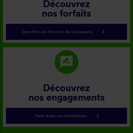
Découvrez
nos forfaits
keyboard_arrow_right
Des offres en fonction de vos besoins
rate_review
Découvrez
nos engagements
keyboard_arrow_right
Faire durer nos installations