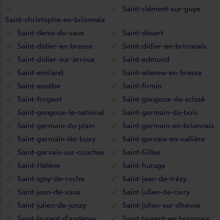
Saint-clément-sur-guye
Saint-christophe-en-brionnais
Saint-denis-de-vaux
Saint-désert
Saint-didier-en-bresse
Saint-didier-en-brionnais
Saint-didier-sur-arroux
Saint-edmond
Saint-emiland
Saint-etienne-en-bresse
Saint-eusèbe
Saint-firmin
Saint-forgeot
Saint-gengoux-de-scissé
Saint-gengoux-le-national
Saint-germain-du-bois
Saint-germain-du-plain
Saint-germain-en-brionnais
Saint-germain-lès-buxy
Saint-gervais-en-vallière
Saint-gervais-sur-couches
Saint-Gilles
Saint-Hélène
Saint-huruge
Saint-igny-de-roche
Saint-jean-de-trézy
Saint-jean-de-vaux
Saint-julien-de-civry
Saint-julien-de-jonzy
Saint-julien-sur-dheune
Saint-laurent-d'andenay
Saint-laurent-en-brionnais