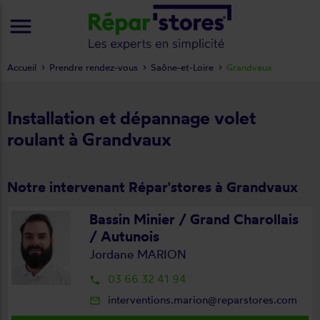
menu
Accueil
Prendre rendez-vous
Saône-et-Loire
Grandvaux
Installation et dépannage volet
roulant à Grandvaux
Notre intervenant Répar'stores à Grandvaux
Bassin Minier / Grand Charollais
/ Autunois
Jordane MARION
03 66 32 41 94
local_phone
interventions.marion@reparstores.com
mail_outline