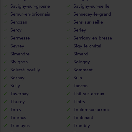
Savigny-sur-grosne
Savigny-sur-seille
Semur-en-brionnais
Sennecey-le-grand
Senozan
Sens-sur-seille
Sercy
Serley
Sermesse
Serrigny-en-bresse
Sevrey
Sigy-le-châtel
Simandre
Simard
Sivignon
Sologny
Solutré-pouilly
Sommant
Sornay
Suin
Sully
Tancon
Tavernay
Thil-sur-arroux
Thurey
Tintry
Torcy
Toulon-sur-arroux
Tournus
Toutenant
Tramayes
Trambly