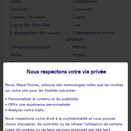
Loisy
Longepierre
Louhans
Lournand
Lucenay-l'evêque
Lugny
Lugny-lès-charolles
Lux
L'abergement-de-cuisery
L'abergement-sainte-
colombe
L'hôpital-le-mercier
Mâcon
Mailly
Malay
Maltat
Mancey
Marcigny
Marcilly-la-gueurce
Nous respectons votre vie privée
Marcilly-lès-buxy
Marigny
Nous, Répar'Stores, utilisons des technologies telles que les cookies
Marizy
Marly-sous-issy
sur notre site pour les finalités suivantes :
Marly-sur-arroux
Marmagne
• Personnaliser le contenu et les publicités
Marnay
Martailly-lès-brancion
• Offrir une expérience personnalisée
Martigny-le-comte
Mary
• Analyser notre trafic.
Massilly
Matour
Nous respectons votre droit à la confidentialité et vous pouvez
choisir d'accepter, de contrôler ou de refuser l'utilisation de certains
Mazille
Mellecey
types de cookies ou certains services proposés par des tiers.