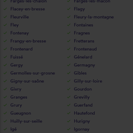
Farges-lès-chalon
Farges-lès-mâcon
Flacey-en-bresse
Flagy
Fleurville
Fleury-la-montagne
Fley
Fontaines
Fontenay
Fragnes
Frangy-en-bresse
Fretterans
Frontenard
Frontenaud
Fuissé
Génelard
Gergy
Germagny
Germolles-sur-grosne
Gibles
Gigny-sur-saône
Gilly-sur-loire
Givry
Gourdon
Granges
Grevilly
Grury
Guerfand
Gueugnon
Hautefond
Huilly-sur-seille
Hurigny
Igé
Igornay