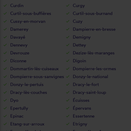
Curdin
Curgy
Curtil-sous-buffières
Curtil-sous-burnand
Cussy-en-morvan
Cuzy
Damerey
Dampierre-en-bresse
Davayé
Demigny
Dennevy
Dettey
Devrouze
Dezize-lès-maranges
Diconne
Digoin
Dommartin-lès-cuiseaux
Dompierre-les-ormes
Dompierre-sous-sanvignes
Donzy-le-national
Donzy-le-pertuis
Dracy-le-fort
Dracy-lès-couches
Dracy-saint-loup
Dyo
Écuisses
Epertully
Épervans
Epinac
Essertenne
Etang-sur-arroux
Etrigny