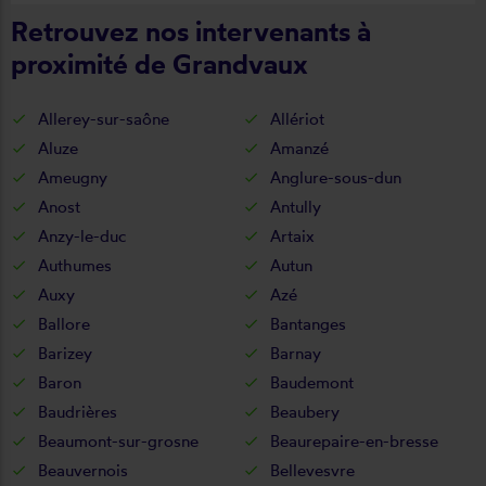
Retrouvez nos intervenants à
proximité de Grandvaux
Allerey-sur-saône
Allériot
Aluze
Amanzé
Ameugny
Anglure-sous-dun
Anost
Antully
Anzy-le-duc
Artaix
Authumes
Autun
Auxy
Azé
Ballore
Bantanges
Barizey
Barnay
Baron
Baudemont
Baudrières
Beaubery
Beaumont-sur-grosne
Beaurepaire-en-bresse
Beauvernois
Bellevesvre