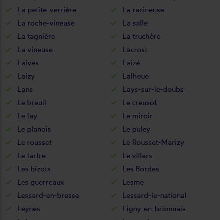
La petite-verrière
La racineuse
La roche-vineuse
La salle
La tagnière
La truchère
La vineuse
Lacrost
Laives
Laizé
Laizy
Lalheue
Lans
Lays-sur-le-doubs
Le breuil
Le creusot
Le fay
Le miroir
Le planois
Le puley
Le rousset
Le Rousset-Marizy
Le tartre
Le villars
Les bizots
Les Bordes
Les guerreaux
Lesme
Lessard-en-bresse
Lessard-le-national
Leynes
Ligny-en-brionnais