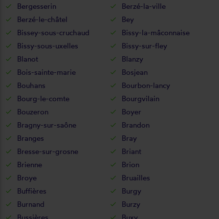
Bergesserin
Berzé-la-ville
Berzé-le-châtel
Bey
Bissey-sous-cruchaud
Bissy-la-mâconnaise
Bissy-sous-uxelles
Bissy-sur-fley
Blanot
Blanzy
Bois-sainte-marie
Bosjean
Bouhans
Bourbon-lancy
Bourg-le-comte
Bourgvilain
Bouzeron
Boyer
Bragny-sur-saône
Brandon
Branges
Bray
Bresse-sur-grosne
Briant
Brienne
Brion
Broye
Bruailles
Buffières
Burgy
Burnand
Burzy
Bussières
Buxy