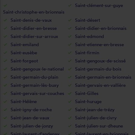
Saint-clément-sur-guye
Saint-christophe-en-brionnais
Saint-denis-de-vaux
Saint-désert
Saint-didier-en-bresse
Saint-didier-en-brionnais
Saint-didier-sur-arroux
Saint-edmond
Saint-emiland
Saint-etienne-en-bresse
Saint-eusèbe
Saint-firmin
Saint-forgeot
Saint-gengoux-de-scissé
Saint-gengoux-le-national
Saint-germain-du-bois
Saint-germain-du-plain
Saint-germain-en-brionnais
Saint-germain-lès-buxy
Saint-gervais-en-vallière
Saint-gervais-sur-couches
Saint-Gilles
Saint-Hélène
Saint-huruge
Saint-igny-de-roche
Saint-jean-de-trézy
Saint-jean-de-vaux
Saint-julien-de-civry
Saint-julien-de-jonzy
Saint-julien-sur-dheune
Saint-laurent-d'andenay
Saint-laurent-en-brionnais