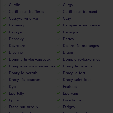
Curdin
Curgy
Curtil-sous-buffières
Curtil-sous-burnand
Cussy-en-morvan
Cuzy
Damerey
Dampierre-en-bresse
Davayé
Demigny
Dennevy
Dettey
Devrouze
Dezize-lès-maranges
Diconne
Digoin
Dommartin-lès-cuiseaux
Dompierre-les-ormes
Dompierre-sous-sanvignes
Donzy-le-national
Donzy-le-pertuis
Dracy-le-fort
Dracy-lès-couches
Dracy-saint-loup
Dyo
Écuisses
Epertully
Épervans
Epinac
Essertenne
Etang-sur-arroux
Etrigny