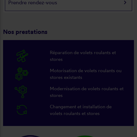
keyboard_arrow_right
Prendre rendez-vous
Nos prestations
Réparation de volets roulants et
stores
Motorisation de volets roulants ou
stores existants
Modernisation de volets roulants et
stores
Changement et installation de
volets roulants et stores