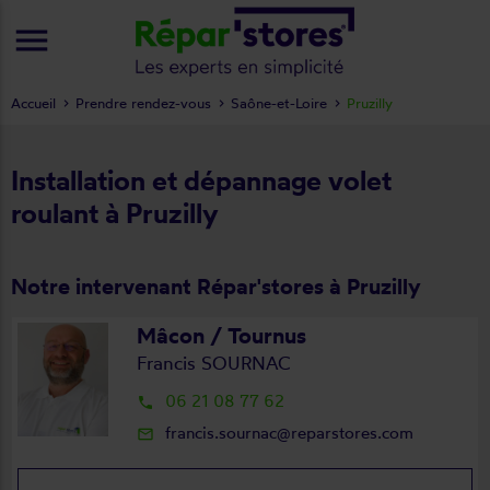
menu
Accueil
Prendre rendez-vous
Saône-et-Loire
Pruzilly
Installation et dépannage volet
roulant à Pruzilly
Notre intervenant Répar'stores à Pruzilly
Mâcon / Tournus
Francis SOURNAC
06 21 08 77 62
local_phone
francis.sournac@reparstores.com
mail_outline