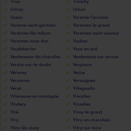
Trivy
Tronchy
Uchizy
Uchon
Uxeau
Varenne-l'arconce
Varenne-saint-germain
Varennes-le-grand
Varennes-lès-mâcon
Varennes-saint-sauveur
Varennes-sous-dun
Vauban
Vaudebarrier
Vaux-en-pré
Vendenesse-lès-charolles
Vendenesse-sur-arroux
Verdun-sur-le-doubs
Vergisson
Vérissey
Verjux
Verosvres
Versaugues
Verzé
Villegaudin
Villeneuve-en-montagne
Vincelles
Vindecy
Vinzelles
Viré
Virey-le-grand
Viry
Vitry-en-charollais
Vitry-lès-cluny
Vitry-sur-loire