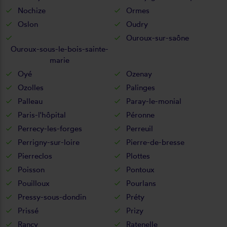
Nochize
Ormes
Oslon
Oudry
Ouroux-sur-saône
Ouroux-sous-le-bois-sainte-
marie
Oyé
Ozenay
Ozolles
Palinges
Palleau
Paray-le-monial
Paris-l'hôpital
Péronne
Perrecy-les-forges
Perreuil
Perrigny-sur-loire
Pierre-de-bresse
Pierreclos
Plottes
Poisson
Pontoux
Pouilloux
Pourlans
Pressy-sous-dondin
Préty
Prissé
Prizy
Rancy
Ratenelle