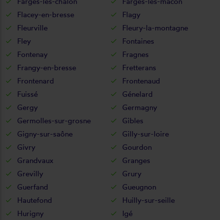
Farges-lès-chalon
Farges-lès-mâcon
Flacey-en-bresse
Flagy
Fleurville
Fleury-la-montagne
Fley
Fontaines
Fontenay
Fragnes
Frangy-en-bresse
Fretterans
Frontenard
Frontenaud
Fuissé
Génelard
Gergy
Germagny
Germolles-sur-grosne
Gibles
Gigny-sur-saône
Gilly-sur-loire
Givry
Gourdon
Grandvaux
Granges
Grevilly
Grury
Guerfand
Gueugnon
Hautefond
Huilly-sur-seille
Hurigny
Igé