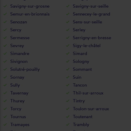
Savigny-sur-grosne
Savigny-sur-seille
Semur-en-brionnais
Sennecey-le-grand
Senozan
Sens-sur-seille
Sercy
Serley
Sermesse
Serrigny-en-bresse
Sevrey
Sigy-le-châtel
Simandre
Simard
Sivignon
Sologny
Solutré-pouilly
Sommant
Sornay
Suin
Sully
Tancon
Tavernay
Thil-sur-arroux
Thurey
Tintry
Torcy
Toulon-sur-arroux
Tournus
Toutenant
Tramayes
Trambly