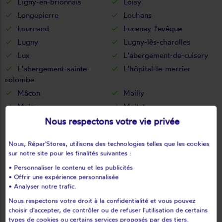
Ligny-en-brionnais
Loisy
Longepierre
Louhans
Lournand
Lucenay-l'evêque
Lugny
Lugny-lès-charolles
Lux
L'abergement-de-cuisery
L'abergement-sainte-
L'hôpital-le-mercier
colombe
Mâcon
Mailly
Malay
Maltat
Mancey
Marcigny
Nous respectons votre vie privée
Marcilly-la-gueurce
Marcilly-lès-buxy
Nous, Répar'Stores, utilisons des technologies telles que les cookies
Marigny
Marizy
sur notre site pour les finalités suivantes :
Marly-sous-issy
Marly-sur-arroux
• Personnaliser le contenu et les publicités
Marmagne
Marnay
• Offrir une expérience personnalisée
Martailly-lès-brancion
Martigny-le-comte
• Analyser notre trafic.
Mary
Massilly
Nous respectons votre droit à la confidentialité et vous pouvez
choisir d'accepter, de contrôler ou de refuser l'utilisation de certains
Matour
Mazille
types de cookies ou certains services proposés par des tiers.