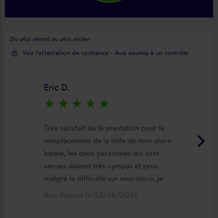
Du plus récent au plus ancien
Voir l'attestation de confiance - Avis soumis à un contrôle
help_outline
Eric D.
star_rate
star_rate
star_rate
star_rate
star_rate
Très satisfait de la prestation pour le
keyboard_arrow_right
remplacement de la toile de mon store
banne, les deux personnes qui sont
venues étaient très sympas et pros
malgré la difficulté sur mon store, je
suis satisfait du résultat et du
Avis déposé le 02/08/2026
déroulement de cette opération, devis,
commande, délai qualité de la toile et