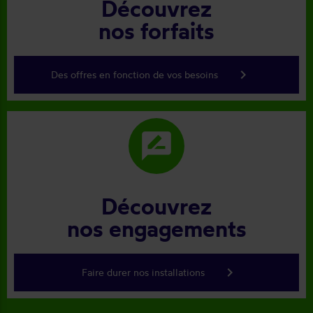
Découvrez
nos forfaits
keyboard_arrow_right
Des offres en fonction de vos besoins
rate_review
Découvrez
nos engagements
keyboard_arrow_right
Faire durer nos installations