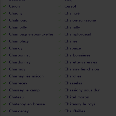
Céron
Cersot
Chagny
Chaintré
Chalmoux
Chalon-sur-saône
Chambilly
Chamilly
Champagny-sous-uxelles
Champforgeuil
Champlecy
Chânes
Changy
Chapaize
Charbonnat
Charbonnières
Chardonnay
Charette-varennes
Charmoy
Charnay-lès-chalon
Charnay-lès-mâcon
Charolles
Charrecey
Chasselas
Chassey-le-camp
Chassigny-sous-dun
Château
Châtel-moron
Châtenoy-en-bresse
Châtenoy-le-royal
Chaudenay
Chauffailles