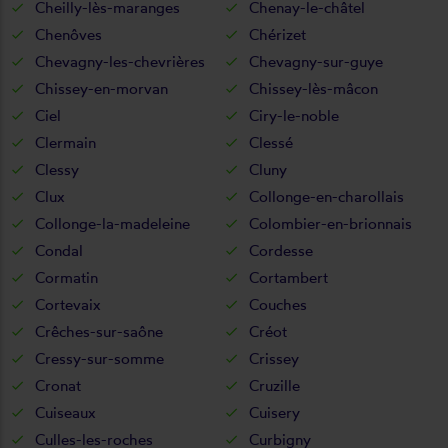
Cheilly-lès-maranges
Chenay-le-châtel
Chenôves
Chérizet
Chevagny-les-chevrières
Chevagny-sur-guye
Chissey-en-morvan
Chissey-lès-mâcon
Ciel
Ciry-le-noble
Clermain
Clessé
Clessy
Cluny
Clux
Collonge-en-charollais
Collonge-la-madeleine
Colombier-en-brionnais
Condal
Cordesse
Cormatin
Cortambert
Cortevaix
Couches
Crêches-sur-saône
Créot
Cressy-sur-somme
Crissey
Cronat
Cruzille
Cuiseaux
Cuisery
Culles-les-roches
Curbigny