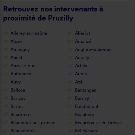
Retrouvez nos intervenants à
de la pose je recommande ????
proximité de Pruzilly
Allerey-sur-saône
Allériot
Aluze
Amanzé
Ameugny
Anglure-sous-dun
Anost
Antully
Anzy-le-duc
Artaix
Authumes
Autun
Auxy
Azé
Ballore
Bantanges
Barizey
Barnay
Baron
Baudemont
Baudrières
Beaubery
Beaumont-sur-grosne
Beaurepaire-en-bresse
Beauvernois
Bellevesvre