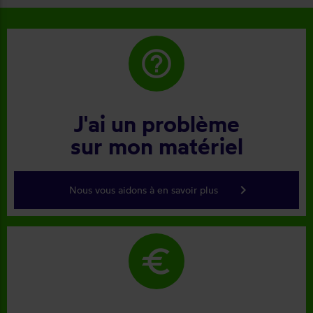
help_outline
J'ai un problème
sur mon matériel
keyboard_arrow_right
Nous vous aidons à en savoir plus
euro