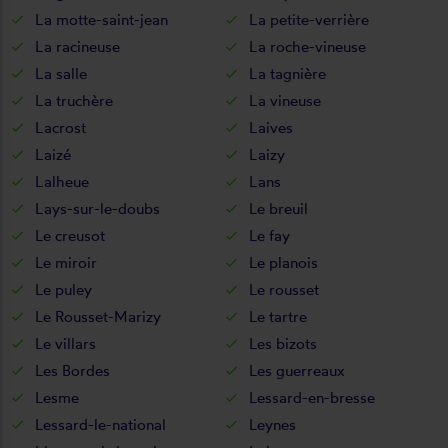
La motte-saint-jean
La petite-verrière
La racineuse
La roche-vineuse
La salle
La tagnière
La truchère
La vineuse
Lacrost
Laives
Laizé
Laizy
Lalheue
Lans
Lays-sur-le-doubs
Le breuil
Le creusot
Le fay
Le miroir
Le planois
Le puley
Le rousset
Le Rousset-Marizy
Le tartre
Le villars
Les bizots
Les Bordes
Les guerreaux
Lesme
Lessard-en-bresse
Lessard-le-national
Leynes