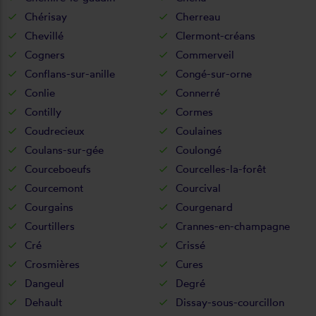
Chérisay
Cherreau
Chevillé
Clermont-créans
Cogners
Commerveil
Conflans-sur-anille
Congé-sur-orne
Conlie
Connerré
Contilly
Cormes
Coudrecieux
Coulaines
Coulans-sur-gée
Coulongé
Courceboeufs
Courcelles-la-forêt
Courcemont
Courcival
Courgains
Courgenard
Courtillers
Crannes-en-champagne
Cré
Crissé
Crosmières
Cures
Dangeul
Degré
Dehault
Dissay-sous-courcillon