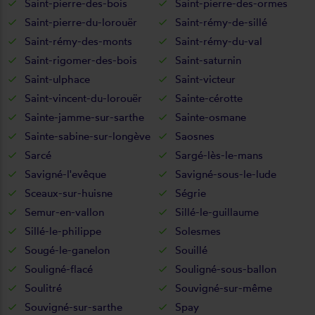
Saint-pierre-des-bois
Saint-pierre-des-ormes
Saint-pierre-du-lorouër
Saint-rémy-de-sillé
Saint-rémy-des-monts
Saint-rémy-du-val
Saint-rigomer-des-bois
Saint-saturnin
Saint-ulphace
Saint-victeur
Saint-vincent-du-lorouër
Sainte-cérotte
Sainte-jamme-sur-sarthe
Sainte-osmane
Sainte-sabine-sur-longève
Saosnes
Sarcé
Sargé-lès-le-mans
Savigné-l'evêque
Savigné-sous-le-lude
Sceaux-sur-huisne
Ségrie
Semur-en-vallon
Sillé-le-guillaume
Sillé-le-philippe
Solesmes
Sougé-le-ganelon
Souillé
Souligné-flacé
Souligné-sous-ballon
Soulitré
Souvigné-sur-même
Souvigné-sur-sarthe
Spay