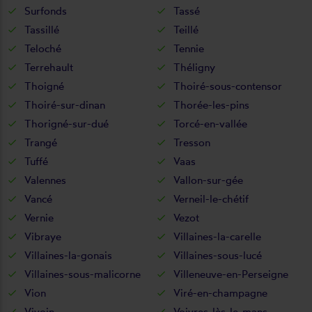
Surfonds
Tassé
Tassillé
Teillé
Teloché
Tennie
Terrehault
Théligny
Thoigné
Thoiré-sous-contensor
Thoiré-sur-dinan
Thorée-les-pins
Thorigné-sur-dué
Torcé-en-vallée
Trangé
Tresson
Tuffé
Vaas
Valennes
Vallon-sur-gée
Vancé
Verneil-le-chétif
Vernie
Vezot
Vibraye
Villaines-la-carelle
Villaines-la-gonais
Villaines-sous-lucé
Villaines-sous-malicorne
Villeneuve-en-Perseigne
Vion
Viré-en-champagne
Vivoin
Voivres-lès-le-mans