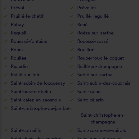
Préval
Prévelles
Pruillé-le-chétif
Pruillé-l'eguillé
Rahay
René
Requeil
Roézé-sur-sarthe
Rouessé-fontaine
Rouessé-vassé
Rouez
Rouillon
Roullée
Rouperroux-le-coquet
Ruaudin
Ruillé-en-champagne
Ruillé-sur-loir
Sablé-sur-sarthe
Saint-aubin-de-locquenay
Saint-aubin-des-coudrais
Saint-biez-en-belin
Saint-calais
Saint-calez-en-saosnois
Saint-célerin
Saint-christophe-du-jambet
Saint-christophe-en-
champagne
Saint-corneille
Saint-cosme-en-vairais
Saint-denis-des-coudrais
Saint-denis-d'orques