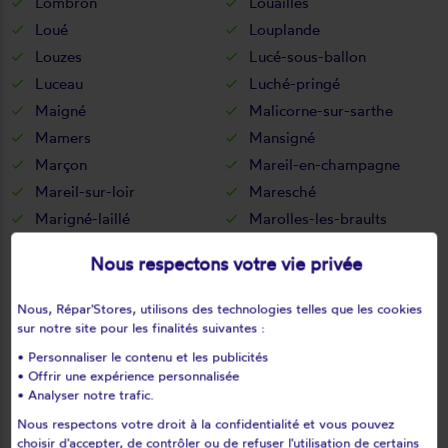
Lombron
Louailles
Loué
Louplande
Louzes
Lucé-sous-ballon
Luceau
Luché-pringé
Maigné
Malicorne-sur-sarthe
Mamers
Mansigné
Marçon
Mareil-en-champagne
Mareil-sur-loir
Maresché
Marigné-laillé
Marolles-les-braults
Marolles-lès-saint-calais
Marollette
Nous respectons votre vie privée
Mayet
Melleray
Meurcé
Mézeray
Nous, Répar'Stores, utilisons des technologies telles que les cookies
Mézières-sous-lavardin
Mézières-sur-ponthouin
sur notre site pour les finalités suivantes :
Moitron-sur-sarthe
Moncé-en-belin
• Personnaliser le contenu et les publicités
• Offrir une expérience personnalisée
Moncé-en-saosnois
Monhoudou
• Analyser notre trafic.
Montabon
Montaillé
Nous respectons votre droit à la confidentialité et vous pouvez
Montbizot
Montfort-le-gesnois
choisir d'accepter, de contrôler ou de refuser l'utilisation de certains