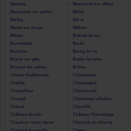
Beaufay
Beaumont-sur-dême
Beaumont-sur-sarthe
Beillé
Berfay
Bérus
Bessé-sur-braye
Béthon
Blèves
Boëssé-le-sec
Bonnétable
Bouër
Bouloire
Bourg-le-roi
Brains-sur-gée
Brette-les-pins
Briosne-lès-sables
Brûlon
Cérans-foulletourte
Chahaignes
Challes
Champagné
Champfleur
Champrond
Changé
Chantenay-villedieu
Chassé
Chassillé
Château-du-loir
Château-l'hermitage
Chaufour-notre-dame
Chemiré-en-charnie
Chemiré-le-gaudin
Chenu