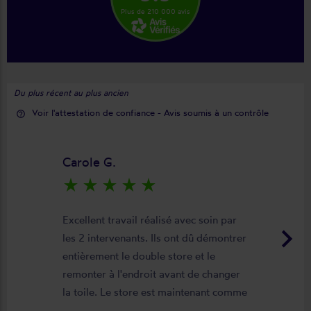
Plus de 210 000 avis
Du plus récent au plus ancien
Voir l'attestation de confiance - Avis soumis à un contrôle
help_outline
Carole G.
star_rate
star_rate
star_rate
star_rate
star_rate
Excellent travail réalisé avec soin par
keyboard_arrow_right
les 2 intervenants. Ils ont dû démontrer
entièrement le double store et le
remonter à l'endroit avant de changer
la toile. Le store est maintenant comme
neuf, parfaitement positionné et