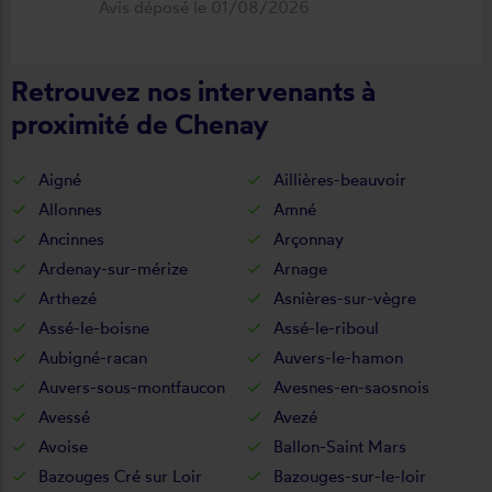
Avis déposé le 01/08/2026
fonctionnel. Je recommande vivement
cette entreprise.
Retrouvez nos intervenants à
proximité de Chenay
Aigné
Aillières-beauvoir
Allonnes
Amné
Ancinnes
Arçonnay
Ardenay-sur-mérize
Arnage
Arthezé
Asnières-sur-vègre
Assé-le-boisne
Assé-le-riboul
Aubigné-racan
Auvers-le-hamon
Auvers-sous-montfaucon
Avesnes-en-saosnois
Avessé
Avezé
Avoise
Ballon-Saint Mars
Bazouges Cré sur Loir
Bazouges-sur-le-loir