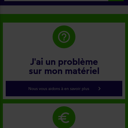
help_outline
J'ai un problème
sur mon matériel
keyboard_arrow_right
Nous vous aidons à en savoir plus
euro