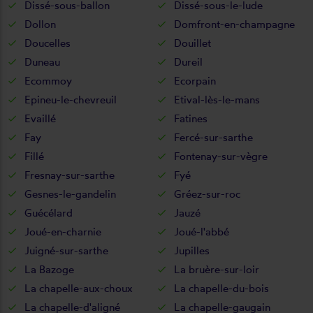
Dissé-sous-ballon
Dissé-sous-le-lude
Dollon
Domfront-en-champagne
Doucelles
Douillet
Duneau
Dureil
Ecommoy
Ecorpain
Epineu-le-chevreuil
Etival-lès-le-mans
Evaillé
Fatines
Fay
Fercé-sur-sarthe
Fillé
Fontenay-sur-vègre
Fresnay-sur-sarthe
Fyé
Gesnes-le-gandelin
Gréez-sur-roc
Guécélard
Jauzé
Joué-en-charnie
Joué-l'abbé
Juigné-sur-sarthe
Jupilles
La Bazoge
La bruère-sur-loir
La chapelle-aux-choux
La chapelle-du-bois
La chapelle-d'aligné
La chapelle-gaugain