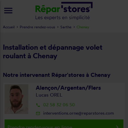
menu
Accueil
Prendre rendez-vous
Sarthe
Chenay
Installation et dépannage volet
roulant à Chenay
Notre intervenant Répar'stores à Chenay
Alençon/Argentan/Flers
Lucas OREL
02 58 32 06 50
local_phone
interventions.orne@reparstores.com
mail_outline
keyboard_arrow_right
Prendre rendez-vous en ligne