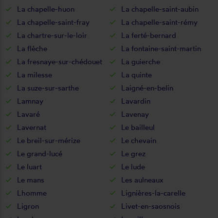
La chapelle-huon
La chapelle-saint-aubin
La chapelle-saint-fray
La chapelle-saint-rémy
La chartre-sur-le-loir
La ferté-bernard
La flèche
La fontaine-saint-martin
La fresnaye-sur-chédouet
La guierche
La milesse
La quinte
La suze-sur-sarthe
Laigné-en-belin
Lamnay
Lavardin
Lavaré
Lavenay
Lavernat
Le bailleul
Le breil-sur-mérize
Le chevain
Le grand-lucé
Le grez
Le luart
Le lude
Le mans
Les aulneaux
Lhomme
Lignières-la-carelle
Ligron
Livet-en-saosnois