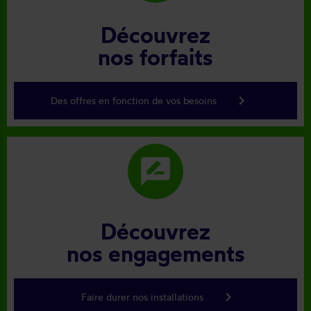
Découvrez
nos forfaits
keyboard_arrow_right
Des offres en fonction de vos besoins
rate_review
Découvrez
nos engagements
keyboard_arrow_right
Faire durer nos installations