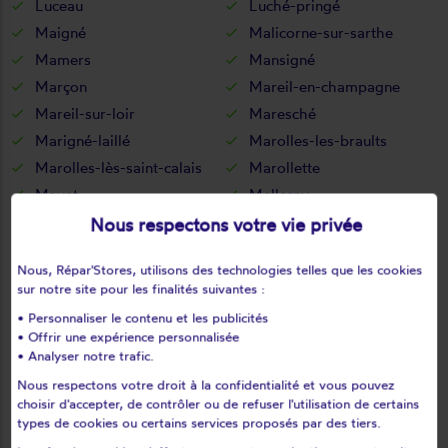
Luceau
Luché-pringé
Maigné
Malicorne-sur-sarthe
Mamers
Mansigné
Marçon
Mareil-en-champagne
Mareil-sur-loir
Maresché
Marigné-laillé
Marolles-les-braults
Marolles-lès-saint-calais
Marollette
Mayet
Melleray
Meurcé
Mézeray
Nous respectons votre vie privée
Mézières-sous-lavardin
Mézières-sur-ponthouin
Nous, Répar'Stores, utilisons des technologies telles que les cookies
Moitron-sur-sarthe
Moncé-en-belin
sur notre site pour les finalités suivantes :
Moncé-en-saosnois
Monhoudou
• Personnaliser le contenu et les publicités
Montabon
Montaillé
• Offrir une expérience personnalisée
Montbizot
Montfort-le-gesnois
• Analyser notre trafic.
Montreuil-le-chétif
Montreuil-le-henri
Nous respectons votre droit à la confidentialité et vous pouvez
choisir d'accepter, de contrôler ou de refuser l'utilisation de certains
Montval-sur-Loir
Moulins-le-carbonnel
types de cookies ou certains services proposés par des tiers.
Mulsanne
Nauvay