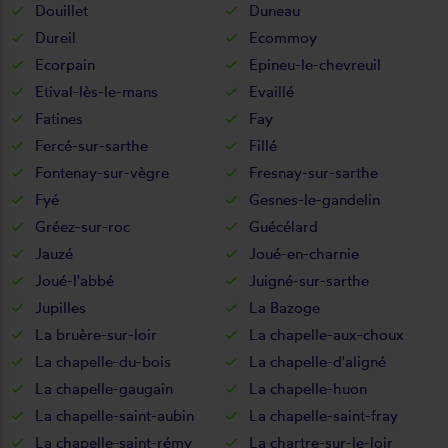
Douillet
Duneau
Dureil
Ecommoy
Ecorpain
Epineu-le-chevreuil
Etival-lès-le-mans
Evaillé
Fatines
Fay
Fercé-sur-sarthe
Fillé
Fontenay-sur-vègre
Fresnay-sur-sarthe
Fyé
Gesnes-le-gandelin
Gréez-sur-roc
Guécélard
Jauzé
Joué-en-charnie
Joué-l'abbé
Juigné-sur-sarthe
Jupilles
La Bazoge
La bruère-sur-loir
La chapelle-aux-choux
La chapelle-du-bois
La chapelle-d'aligné
La chapelle-gaugain
La chapelle-huon
La chapelle-saint-aubin
La chapelle-saint-fray
La chapelle-saint-rémy
La chartre-sur-le-loir