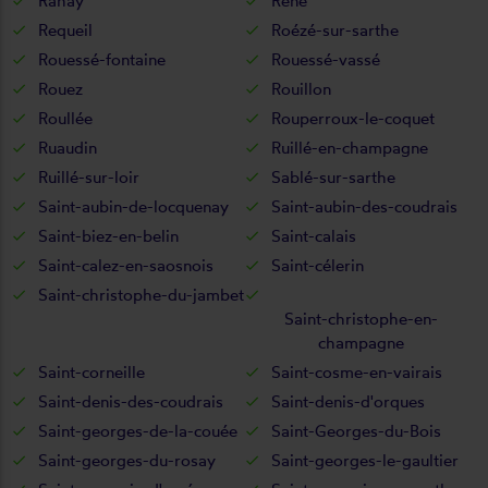
Rahay
René
Requeil
Roézé-sur-sarthe
Rouessé-fontaine
Rouessé-vassé
Rouez
Rouillon
Roullée
Rouperroux-le-coquet
Ruaudin
Ruillé-en-champagne
Ruillé-sur-loir
Sablé-sur-sarthe
Saint-aubin-de-locquenay
Saint-aubin-des-coudrais
Saint-biez-en-belin
Saint-calais
Saint-calez-en-saosnois
Saint-célerin
Saint-christophe-du-jambet
Saint-christophe-en-
champagne
Saint-corneille
Saint-cosme-en-vairais
Saint-denis-des-coudrais
Saint-denis-d'orques
Saint-georges-de-la-couée
Saint-Georges-du-Bois
Saint-georges-du-rosay
Saint-georges-le-gaultier