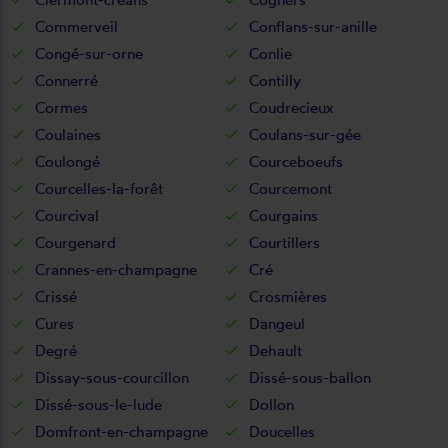
Commerveil
Conflans-sur-anille
Congé-sur-orne
Conlie
Connerré
Contilly
Cormes
Coudrecieux
Coulaines
Coulans-sur-gée
Coulongé
Courceboeufs
Courcelles-la-forêt
Courcemont
Courcival
Courgains
Courgenard
Courtillers
Crannes-en-champagne
Cré
Crissé
Crosmières
Cures
Dangeul
Degré
Dehault
Dissay-sous-courcillon
Dissé-sous-ballon
Dissé-sous-le-lude
Dollon
Domfront-en-champagne
Doucelles