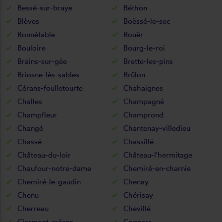
Bessé-sur-braye
Béthon
Blèves
Boëssé-le-sec
Bonnétable
Bouër
Bouloire
Bourg-le-roi
Brains-sur-gée
Brette-les-pins
Briosne-lès-sables
Brûlon
Cérans-foulletourte
Chahaignes
Challes
Champagné
Champfleur
Champrond
Changé
Chantenay-villedieu
Chassé
Chassillé
Château-du-loir
Château-l'hermitage
Chaufour-notre-dame
Chemiré-en-charnie
Chemiré-le-gaudin
Chenay
Chenu
Chérisay
Cherreau
Chevillé
Clermont-créans
Cogners