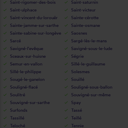
Saint-rigomer-des-bois
Saint-saturnin
Saint-ulphace
Saint-victeur
Saint-vincent-du-lorouër
Sainte-cérotte
Sainte-jamme-sur-sarthe
Sainte-osmane
Sainte-sabine-sur-longève
Saosnes
Sarcé
Sargé-lès-le-mans
Savigné-l'evêque
Savigné-sous-le-lude
Sceaux-sur-huisne
Ségrie
Semur-en-vallon
Sillé-le-guillaume
Sillé-le-philippe
Solesmes
Sougé-le-ganelon
Souillé
Souligné-flacé
Souligné-sous-ballon
Soulitré
Souvigné-sur-même
Souvigné-sur-sarthe
Spay
Surfonds
Tassé
Tassillé
Teillé
Teloché
Tennie