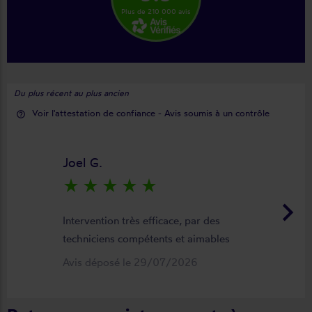
Plus de 210 000 avis
Du plus récent au plus ancien
Voir l'attestation de confiance - Avis soumis à un contrôle
help_outline
Joel G.
star_rate
star_rate
star_rate
star_rate
star_rate
keyboard_arrow_right
Intervention très efficace, par des
techniciens compétents et aimables
Avis déposé le 29/07/2026