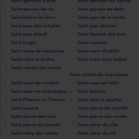
Saint-germain-d'arcé
Saint-germain-sur-sarthe
Saint-gervais-de-vic
Saint-gervais-en-belin
Saint-hilaire-le-lierru
Saint-jean-de-la-motte
Saint-jean-des-echelles
Saint-jean-du-bois
Saint-jean-d'assé
Saint-léonard-des-bois
Saint-longis
Saint-maixent
Saint-mars-de-locquenay
Saint-mars-d'outillé
Saint-mars-la-brière
Saint-mars-sous-ballon
Saint-martin-des-monts
Saint-michel-de-chavaignes
Saint-ouen-de-mimbré
Saint-ouen-en-belin
Saint-ouen-en-champagne
Saint-paterne
Saint-Paterne-Le-Chevain
Saint-paul-le-gaultier
Saint-pavace
Saint-pierre-de-chevillé
Saint-pierre-des-bois
Saint-pierre-des-ormes
Saint-pierre-du-lorouër
Saint-rémy-de-sillé
Saint-rémy-des-monts
Saint-rémy-du-val