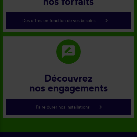
nos forfaits
keyboard_arrow_right
Des offres en fonction de vos besoins
rate_review
Découvrez
nos engagements
keyboard_arrow_right
Faire durer nos installations