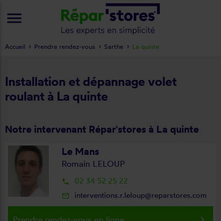
menu
Accueil
Prendre rendez-vous
Sarthe
La quinte
Installation et dépannage volet
roulant à La quinte
Notre intervenant Répar'stores à La quinte
Le Mans
Romain LELOUP
02 34 52 25 22
local_phone
interventions.r.leloup@reparstores.com
mail_outline
keyboard_arrow_right
Prendre rendez-vous en ligne