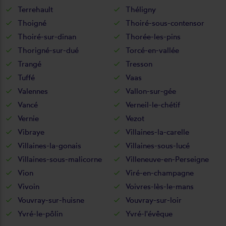
Terrehault
Théligny
Thoigné
Thoiré-sous-contensor
Thoiré-sur-dinan
Thorée-les-pins
Thorigné-sur-dué
Torcé-en-vallée
Trangé
Tresson
Tuffé
Vaas
Valennes
Vallon-sur-gée
Vancé
Verneil-le-chétif
Vernie
Vezot
Vibraye
Villaines-la-carelle
Villaines-la-gonais
Villaines-sous-lucé
Villaines-sous-malicorne
Villeneuve-en-Perseigne
Vion
Viré-en-champagne
Vivoin
Voivres-lès-le-mans
Vouvray-sur-huisne
Vouvray-sur-loir
Yvré-le-pôlin
Yvré-l'évêque