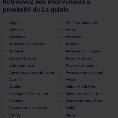
Retrouvez nos intervenants à
proximité de La quinte
Aigné
Aillières-beauvoir
Allonnes
Amné
Ancinnes
Arçonnay
Ardenay-sur-mérize
Arnage
Arthezé
Asnières-sur-vègre
Assé-le-boisne
Assé-le-riboul
Aubigné-racan
Auvers-le-hamon
Auvers-sous-montfaucon
Avesnes-en-saosnois
Avessé
Avezé
Avoise
Ballon-Saint Mars
Bazouges Cré sur Loir
Bazouges-sur-le-loir
Beaufay
Beaumont-sur-dême
Beaumont-sur-sarthe
Beillé
Berfay
Bérus