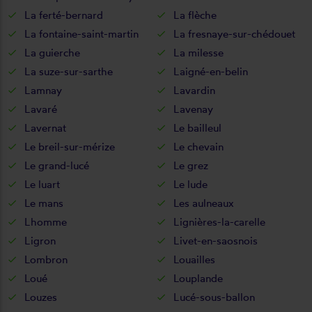
La ferté-bernard
La flèche
La fontaine-saint-martin
La fresnaye-sur-chédouet
La guierche
La milesse
La suze-sur-sarthe
Laigné-en-belin
Lamnay
Lavardin
Lavaré
Lavenay
Lavernat
Le bailleul
Le breil-sur-mérize
Le chevain
Le grand-lucé
Le grez
Le luart
Le lude
Le mans
Les aulneaux
Lhomme
Lignières-la-carelle
Ligron
Livet-en-saosnois
Lombron
Louailles
Loué
Louplande
Louzes
Lucé-sous-ballon