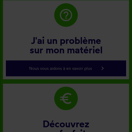
help_outline
J'ai un problème
sur mon matériel
keyboard_arrow_right
Nous vous aidons à en savoir plus
euro
Découvrez