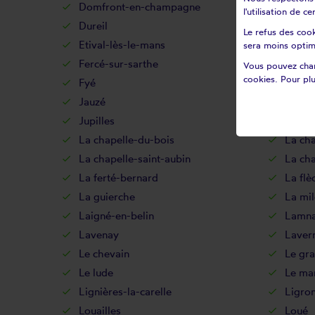
Domfront-en-champagne
Douce
l'utilisation de 
Dureil
Ecom
Le refus des cook
Etival-lès-le-mans
Evaill
sera moins optim
Fercé-sur-sarthe
Fillé
Vous pouvez chan
cookies. Pour plu
Fyé
Gesne
Jauzé
Joué-
Jupilles
La Ba
La chapelle-du-bois
La cha
La chapelle-saint-aubin
La cha
La ferté-bernard
La flè
La guierche
La mil
Laigné-en-belin
Lamn
Lavenay
Laver
Le chevain
Le gra
Le lude
Le ma
Lignières-la-carelle
Ligro
Louailles
Loué