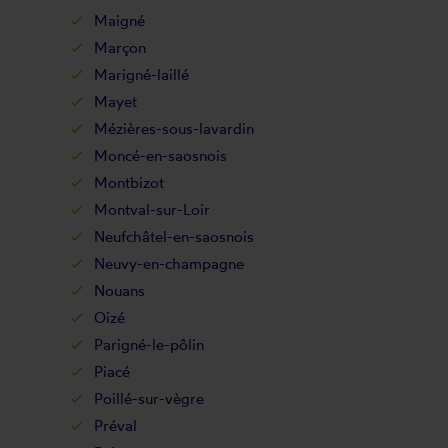
Maigné
Marçon
Marigné-laillé
Mayet
Mézières-sous-lavardin
Moncé-en-saosnois
Montbizot
Montval-sur-Loir
Neufchâtel-en-saosnois
Neuvy-en-champagne
Nouans
Oizé
Parigné-le-pôlin
Piacé
Poillé-sur-vègre
Préval