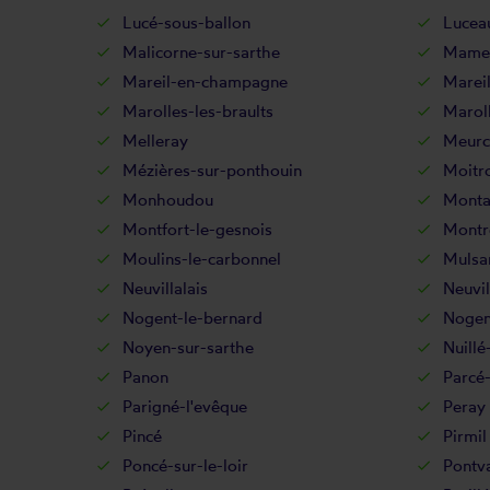
Lucé-sous-ballon
Lucea
Malicorne-sur-sarthe
Mame
Mareil-en-champagne
Mareil
Marolles-les-braults
Maroll
Melleray
Meurc
Mézières-sur-ponthouin
Moitr
Monhoudou
Mont
Montfort-le-gesnois
Montre
Moulins-le-carbonnel
Mulsa
Neuvillalais
Neuvil
Nogent-le-bernard
Nogent
Noyen-sur-sarthe
Nuillé-
Panon
Parcé-
Parigné-l'evêque
Peray
Pincé
Pirmil
Poncé-sur-le-loir
Pontva