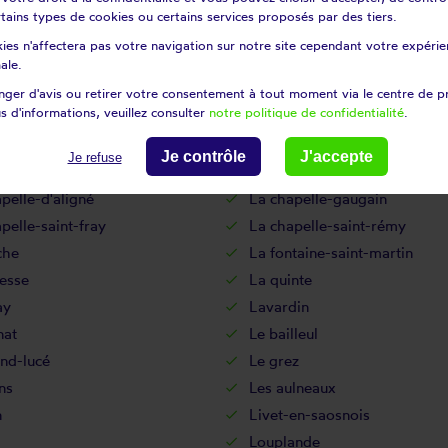
lles
Douillet
certains types de cookies ou certains services proposés par des tiers.
moy
Ecorpain
ies n'affectera pas votre navigation sur notre site cependant votre expérien
é
Fatines
ale.
Fontenay-sur-vègre
ger d'avis ou retirer votre consentement à tout moment via le centre de p
s d'informations, veuillez consulter
notre politique de confidentialité
.
s-le-gandelin
Gréez-sur-roc
en-charnie
Joué-l'abbé
Je contrôle
J'accepte
Je refuse
zoge
La bruère-sur-loir
pelle-d'aligné
La chapelle-gaugain
pelle-saint-fray
La chapelle-saint-rémy
che
La fontaine-saint-martin
esse
La quinte
ay
Lavardin
nat
Le bailleul
nd-lucé
Le grez
ns
Les aulneaux
n
Livet-en-saosnois
Louplande