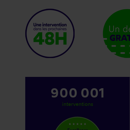
1 077 001
interventions
star_rate
star_rate
star_rate
star_rate
star_rate