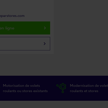
reparstores.com
keyboard_arrow_right
en ligne
keyboard_arrow_right
Motorisation de volets
Modernisation de volet
roulants ou stores existants
roulants et stores