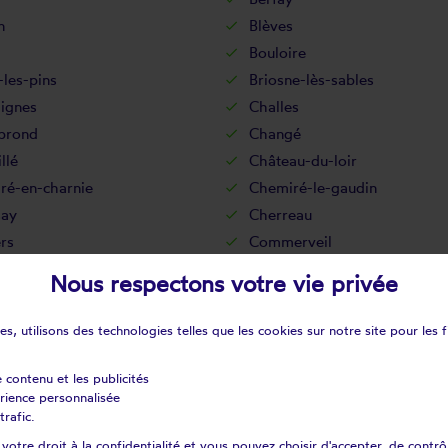
n
Blèves
Bouloire
-les-pins
Briosne-lès-sables
ignes
Challes
prond
Changé
llé
Château-du-loir
ré-en-charnie
Chemiré-le-gaudin
say
Cherreau
rs
Commerveil
Connerré
Nous respectons votre vie privée
ecieux
Coulaines
eboeufs
Courcelles-la-forêt
s, utilisons des technologies telles que les cookies sur notre site pour les f
ains
Courgenard
Crissé
e contenu et les publicités
érience personnalisée
ul
Degré
trafic.
sous-ballon
Dissé-sous-le-lude
otre droit à la confidentialité et vous pouvez choisir d'accepter, de contrô