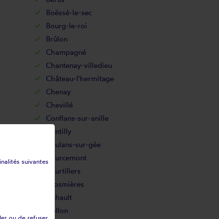
Boëssé-le-sec
Bourg-le-roi
Brûlon
Champagné
Chantenay-villedieu
Château-l'hermitage
Chenay
Chevillé
Conflans-sur-anille
Contilly
Coulans-sur-gée
Courcemont
inalités suivantes
Courtillers
Crosmières
Dehault
Dollon
ler ou de refuser