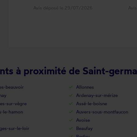
Avis déposé le 29/07/2026
Avi
nts à proximité de Saint-germa
res-beauvoir
Allonnes
nay
Ardenay-sur-mérize
es-sur-vègre
Assé-le-boisne
s-le-hamon
Auvers-sous-montfaucon
Avoise
es-sur-le-loir
Beaufay
Berfay