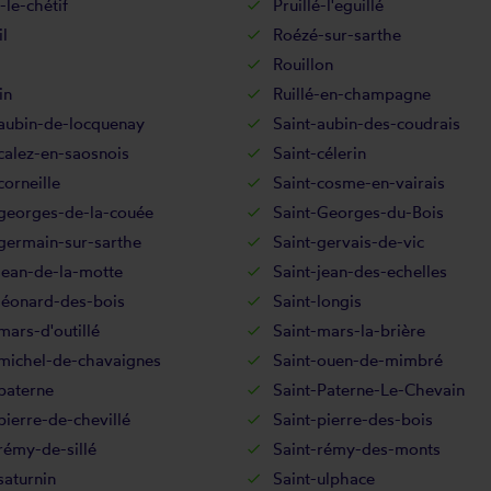
-le-chétif
Pruillé-l'eguillé
l
Roézé-sur-sarthe
Rouillon
in
Ruillé-en-champagne
-aubin-de-locquenay
Saint-aubin-des-coudrais
calez-en-saosnois
Saint-célerin
corneille
Saint-cosme-en-vairais
-georges-de-la-couée
Saint-Georges-du-Bois
germain-sur-sarthe
Saint-gervais-de-vic
jean-de-la-motte
Saint-jean-des-echelles
léonard-des-bois
Saint-longis
mars-d'outillé
Saint-mars-la-brière
-michel-de-chavaignes
Saint-ouen-de-mimbré
paterne
Saint-Paterne-Le-Chevain
pierre-de-chevillé
Saint-pierre-des-bois
rémy-de-sillé
Saint-rémy-des-monts
saturnin
Saint-ulphace