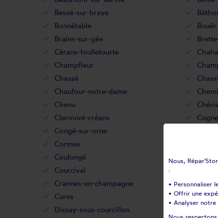
Bessé-sur-braye
Bétho
Bonnétable
Bouër
Brains-sur-gée
Brette
Cérans-foulletourte
Chaha
Champfleur
Cham
Chassé
Chassi
Chaufour-notre-dame
Chemi
Chenu
Chéri
Clermont-créans
Cogne
Congé-sur-orne
Conlie
Cormes
Coudr
Coulongé
Courc
Nous, Répar'Store
Courcival
Courg
:
Crannes-en-champagne
Cré
• Personnaliser l
• Offrir une exp
Cures
Dange
• Analyser notre 
Dissay-sous-courcillon
Dissé-
Nous respectons v