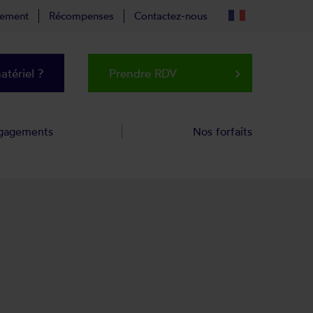
tement
Récompenses
Contactez-nous
tériel ?
Prendre RDV
keyboard_arrow_right
gagements
Nos forfaits