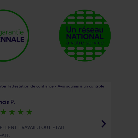
Voir l'attestation de confiance - Avis soumis à un contrôle
ncis P.
star_rate
star_rate
star_rate
star_rate
keyboard_arrow_right
ELLENT TRAVAIL.TOUT ETAIT
FAIT.