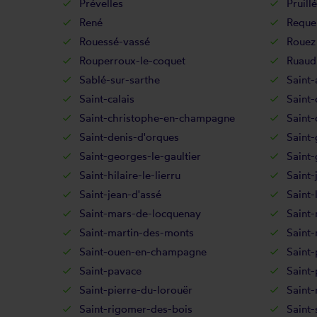
Prévelles
Pruillé
René
Requei
Rouessé-vassé
Rouez
Rouperroux-le-coquet
Ruaud
Sablé-sur-sarthe
Saint
Saint-calais
Saint-
Saint-christophe-en-champagne
Saint-
Saint-denis-d'orques
Saint
Saint-georges-le-gaultier
Saint-
Saint-hilaire-le-lierru
Saint-
Saint-jean-d'assé
Saint-
Saint-mars-de-locquenay
Saint-
Saint-martin-des-monts
Saint
Saint-ouen-en-champagne
Saint-
Saint-pavace
Saint-
Saint-pierre-du-lorouër
Saint-
Saint-rigomer-des-bois
Saint-