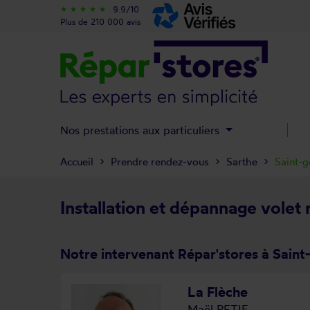
9.9/10
star_rate
star_rate
star_rate
star_rate
star_rate
Plus de 210 000 avis
Nos prestations aux particuliers
Accueil
Prendre rendez-vous
Sarthe
Saint-g
Installation et dépannage volet 
Notre intervenant Répar'stores à Saint
La Flèche
Maël RETIF