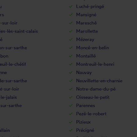
u
Luché-pringé
rs
Mansigné
-sur-loir
Maresché
es-lès-saint-calais
Marollette
é
Mézeray
on-sur-sarthe
Moncé-en-belin
abon
Montaillé
uil-le-chétif
Montreuil-le-henri
nne
Nauvay
le-sur-sarthe
Neuvillette-en-charnie
-sur-loir
Notre-dame-du-pé
le-jalais
Oisseau-le-petit
sur-sarthe
Parennes
Pezé-le-robert
Pizieux
llain
Précigné