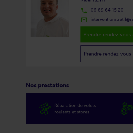
local_phone
06 69 64 15 20
mail_outline
interventions.retif@
Prendre rendez-vous 
Prendre rendez-vous
Nos prestations
Réparation de volets
roulants et stores