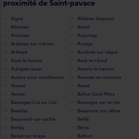
proximité de Saint-pavace
Aigné
Aillières-beauvoir
Allonnes
Amné
Ancinnes
Arçonnay
Ardenay-sur-mérize
Arnage
Arthezé
Asnières-sur-vègre
Assé-le-boisne
Assé-le-riboul
Aubigné-racan
Auvers-le-hamon
Auvers-sous-montfaucon
Avesnes-en-saosnois
Avessé
Avezé
Avoise
Ballon-Saint Mars
Bazouges Cré sur Loir
Bazouges-sur-le-loir
Beaufay
Beaumont-sur-dême
Beaumont-sur-sarthe
Beillé
Berfay
Bérus
Bessé-sur-braye
Béthon