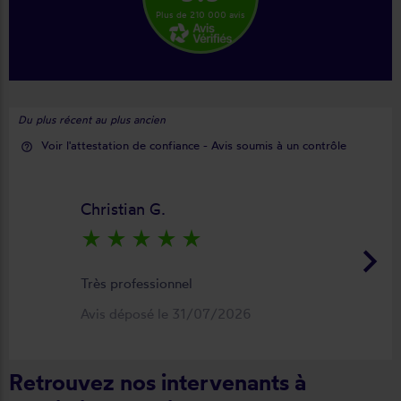
Plus de 210 000 avis
Du plus récent au plus ancien
Voir l'attestation de confiance - Avis soumis à un contrôle
help_outline
Christian G.
star_rate
star_rate
star_rate
star_rate
star_rate
keyboard_arrow_right
Très professionnel
Avis déposé le 31/07/2026
Retrouvez nos intervenants à