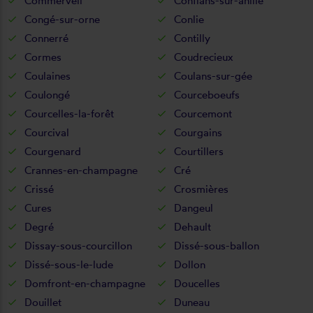
Commerveil
Conflans-sur-anille
Congé-sur-orne
Conlie
Connerré
Contilly
Cormes
Coudrecieux
Coulaines
Coulans-sur-gée
Coulongé
Courceboeufs
Courcelles-la-forêt
Courcemont
Courcival
Courgains
Courgenard
Courtillers
Crannes-en-champagne
Cré
Crissé
Crosmières
Cures
Dangeul
Degré
Dehault
Dissay-sous-courcillon
Dissé-sous-ballon
Dissé-sous-le-lude
Dollon
Domfront-en-champagne
Doucelles
Douillet
Duneau