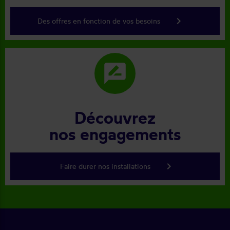
keyboard_arrow_right
Des offres en fonction de vos besoins
rate_review
Découvrez
nos engagements
keyboard_arrow_right
Faire durer nos installations