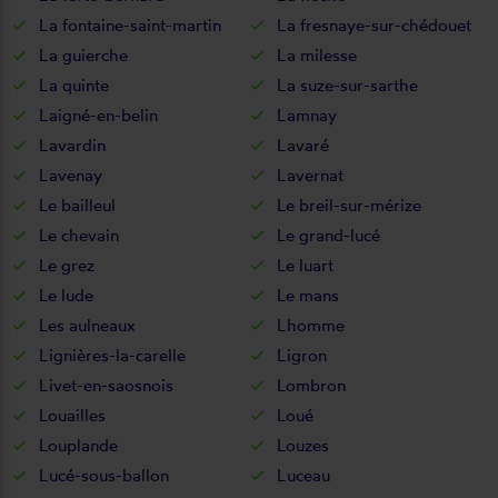
La fontaine-saint-martin
La fresnaye-sur-chédouet
La guierche
La milesse
La quinte
La suze-sur-sarthe
Laigné-en-belin
Lamnay
Lavardin
Lavaré
Lavenay
Lavernat
Le bailleul
Le breil-sur-mérize
Le chevain
Le grand-lucé
Le grez
Le luart
Le lude
Le mans
Les aulneaux
Lhomme
Lignières-la-carelle
Ligron
Livet-en-saosnois
Lombron
Louailles
Loué
Louplande
Louzes
Lucé-sous-ballon
Luceau