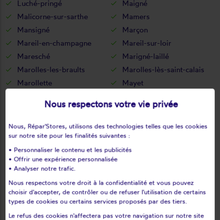
Luché-pringé
Maigné
Malicorne-sur-sarthe
Mamers
Mansigné
Marçon
Mareil-en-champagne
Mareil-sur-loir
Maresché
Marigné-laillé
Marolles-les-braults
Marolles-lès-saint-calais
Marollette
Mayet
Melleray
Meurcé
Nous respectons votre vie privée
Mézeray
Mézières-sous-lavardin
Mézières-sur-ponthouin
Moitron-sur-sarthe
Nous, Répar'Stores, utilisons des technologies telles que les cookies
Moncé-en-belin
Moncé-en-saosnois
sur notre site pour les finalités suivantes :
Monhoudou
Montabon
• Personnaliser le contenu et les publicités
• Offrir une expérience personnalisée
Montaillé
Montbizot
• Analyser notre trafic.
Montfort-le-gesnois
Montreuil-le-chétif
Nous respectons votre droit à la confidentialité et vous pouvez
Montreuil-le-henri
Montval-sur-Loir
choisir d'accepter, de contrôler ou de refuser l'utilisation de certains
types de cookies ou certains services proposés par des tiers.
Moulins-le-carbonnel
Mulsanne
Nauvay
Neufchâtel-en-saosnois
Le refus des cookies n'affectera pas votre navigation sur notre site