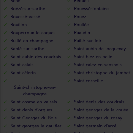
René
Requeil
Roézé-sur-sarthe
Rouessé-fontaine
Rouessé-vassé
Rouez
Rouillon
Roullée
Rouperroux-le-coquet
Ruaudin
Ruillé-en-champagne
Ruillé-sur-loir
Sablé-sur-sarthe
Saint-aubin-de-locquenay
Saint-aubin-des-coudrais
Saint-biez-en-belin
Saint-calais
Saint-calez-en-saosnois
Saint-célerin
Saint-christophe-du-jambet
Saint-corneille
Saint-christophe-en-
champagne
Saint-cosme-en-vairais
Saint-denis-des-coudrais
Saint-denis-d'orques
Saint-georges-de-la-couée
Saint-Georges-du-Bois
Saint-georges-du-rosay
Saint-georges-le-gaultier
Saint-germain-d'arcé