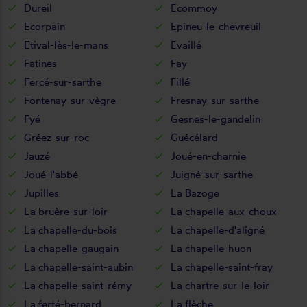
Dureil
Ecommoy
Ecorpain
Epineu-le-chevreuil
Etival-lès-le-mans
Evaillé
Fatines
Fay
Fercé-sur-sarthe
Fillé
Fontenay-sur-vègre
Fresnay-sur-sarthe
Fyé
Gesnes-le-gandelin
Gréez-sur-roc
Guécélard
Jauzé
Joué-en-charnie
Joué-l'abbé
Juigné-sur-sarthe
Jupilles
La Bazoge
La bruère-sur-loir
La chapelle-aux-choux
La chapelle-du-bois
La chapelle-d'aligné
La chapelle-gaugain
La chapelle-huon
La chapelle-saint-aubin
La chapelle-saint-fray
La chapelle-saint-rémy
La chartre-sur-le-loir
La ferté-bernard
La flèche