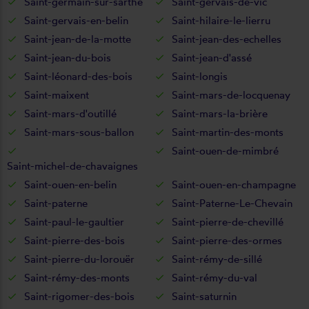
Saint-germain-sur-sarthe
Saint-gervais-de-vic
Saint-gervais-en-belin
Saint-hilaire-le-lierru
Saint-jean-de-la-motte
Saint-jean-des-echelles
Saint-jean-du-bois
Saint-jean-d'assé
Saint-léonard-des-bois
Saint-longis
Saint-maixent
Saint-mars-de-locquenay
Saint-mars-d'outillé
Saint-mars-la-brière
Saint-mars-sous-ballon
Saint-martin-des-monts
Saint-ouen-de-mimbré
Saint-michel-de-chavaignes
Saint-ouen-en-belin
Saint-ouen-en-champagne
Saint-paterne
Saint-Paterne-Le-Chevain
Saint-paul-le-gaultier
Saint-pierre-de-chevillé
Saint-pierre-des-bois
Saint-pierre-des-ormes
Saint-pierre-du-lorouër
Saint-rémy-de-sillé
Saint-rémy-des-monts
Saint-rémy-du-val
Saint-rigomer-des-bois
Saint-saturnin