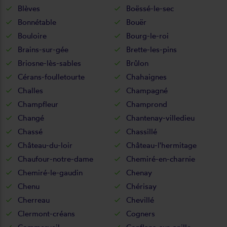
Blèves
Boëssé-le-sec
Bonnétable
Bouër
Bouloire
Bourg-le-roi
Brains-sur-gée
Brette-les-pins
Briosne-lès-sables
Brûlon
Cérans-foulletourte
Chahaignes
Challes
Champagné
Champfleur
Champrond
Changé
Chantenay-villedieu
Chassé
Chassillé
Château-du-loir
Château-l'hermitage
Chaufour-notre-dame
Chemiré-en-charnie
Chemiré-le-gaudin
Chenay
Chenu
Chérisay
Cherreau
Chevillé
Clermont-créans
Cogners