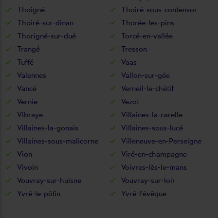
Thoigné
Thoiré-sous-contensor
Thoiré-sur-dinan
Thorée-les-pins
Thorigné-sur-dué
Torcé-en-vallée
Trangé
Tresson
Tuffé
Vaas
Valennes
Vallon-sur-gée
Vancé
Verneil-le-chétif
Vernie
Vezot
Vibraye
Villaines-la-carelle
Villaines-la-gonais
Villaines-sous-lucé
Villaines-sous-malicorne
Villeneuve-en-Perseigne
Vion
Viré-en-champagne
Vivoin
Voivres-lès-le-mans
Vouvray-sur-huisne
Vouvray-sur-loir
Yvré-le-pôlin
Yvré-l'évêque