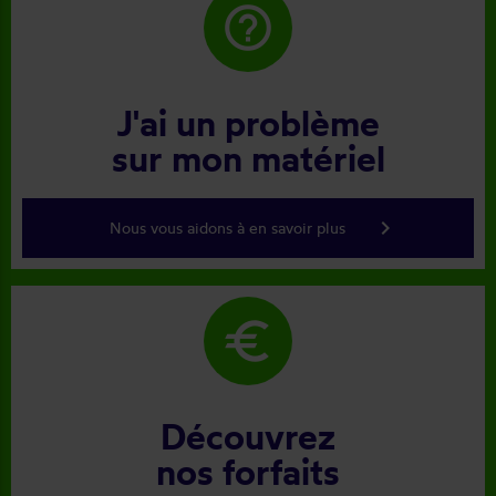
help_outline
J'ai un problème
sur mon matériel
keyboard_arrow_right
Nous vous aidons à en savoir plus
euro
Découvrez
nos forfaits