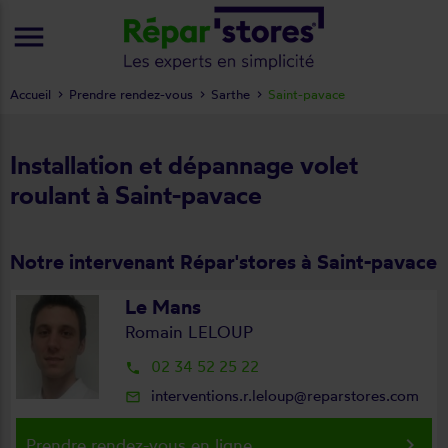
menu
Accueil
Prendre rendez-vous
Sarthe
Saint-pavace
Installation et dépannage volet
roulant à Saint-pavace
Notre intervenant Répar'stores à Saint-pavace
Le Mans
Romain LELOUP
02 34 52 25 22
local_phone
interventions.r.leloup@reparstores.com
mail_outline
keyboard_arrow_right
Prendre rendez-vous en ligne