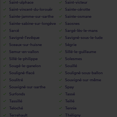
Saint-ulphace
Saint-victeur
Saint-vincent-du-lorouër
Sainte-cérotte
Sainte-jamme-sur-sarthe
Sainte-osmane
Sainte-sabine-sur-longève
Saosnes
Sarcé
Sargé-lès-le-mans
Savigné-l'evêque
Savigné-sous-le-lude
Sceaux-sur-huisne
Ségrie
Semur-en-vallon
Sillé-le-guillaume
Sillé-le-philippe
Solesmes
Sougé-le-ganelon
Souillé
Souligné-flacé
Souligné-sous-ballon
Soulitré
Souvigné-sur-même
Souvigné-sur-sarthe
Spay
Surfonds
Tassé
Tassillé
Teillé
Teloché
Tennie
Terrehault
Théligny