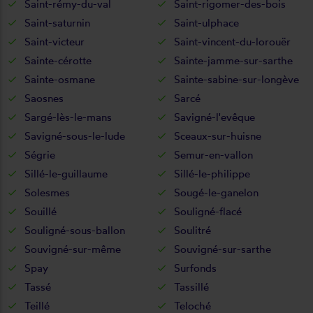
Saint-rémy-du-val
Saint-rigomer-des-bois
Saint-saturnin
Saint-ulphace
Saint-victeur
Saint-vincent-du-lorouër
Sainte-cérotte
Sainte-jamme-sur-sarthe
Sainte-osmane
Sainte-sabine-sur-longève
Saosnes
Sarcé
Sargé-lès-le-mans
Savigné-l'evêque
Savigné-sous-le-lude
Sceaux-sur-huisne
Ségrie
Semur-en-vallon
Sillé-le-guillaume
Sillé-le-philippe
Solesmes
Sougé-le-ganelon
Souillé
Souligné-flacé
Souligné-sous-ballon
Soulitré
Souvigné-sur-même
Souvigné-sur-sarthe
Spay
Surfonds
Tassé
Tassillé
Teillé
Teloché