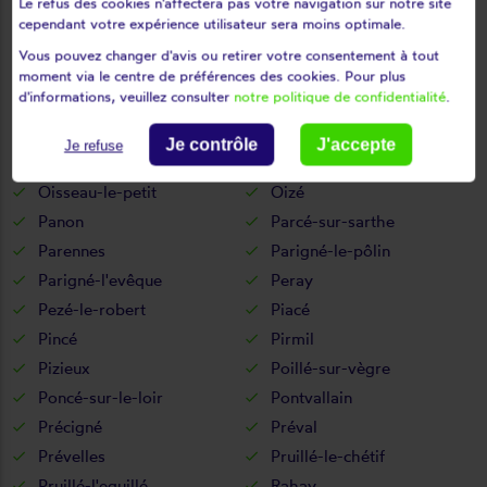
Le refus des cookies n'affectera pas votre navigation sur notre site
Nauvay
Neufchâtel-en-saosnois
cependant votre expérience utilisateur sera moins optimale.
Neuvillalais
Neuville-sur-sarthe
Vous pouvez changer d'avis ou retirer votre consentement à tout
Neuvillette-en-charnie
Neuvy-en-champagne
moment via le centre de préférences des cookies. Pour plus
d'informations, veuillez consulter
notre politique de confidentialité
.
Nogent-le-bernard
Nogent-sur-loir
Notre-dame-du-pé
Nouans
Je contrôle
J'accepte
Je refuse
Noyen-sur-sarthe
Nuillé-le-jalais
Oisseau-le-petit
Oizé
Panon
Parcé-sur-sarthe
Parennes
Parigné-le-pôlin
Parigné-l'evêque
Peray
Pezé-le-robert
Piacé
Pincé
Pirmil
Pizieux
Poillé-sur-vègre
Poncé-sur-le-loir
Pontvallain
Précigné
Préval
Prévelles
Pruillé-le-chétif
Pruillé-l'eguillé
Rahay