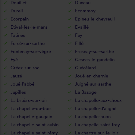
Douillet
Duneau
Dureil
Ecommoy
Ecorpain
Epineu-le-chevreuil
Etival-lès-le-mans
Evaillé
Fatines
Fay
Fercé-sur-sarthe
Fillé
Fontenay-sur-vègre
Fresnay-sur-sarthe
Fyé
Gesnes-le-gandelin
Gréez-sur-roc
Guécélard
Jauzé
Joué-en-charnie
Joué-l'abbé
Juigné-sur-sarthe
Jupilles
La Bazoge
La bruère-sur-loir
La chapelle-aux-choux
La chapelle-du-bois
La chapelle-d'aligné
La chapelle-gaugain
La chapelle-huon
La chapelle-saint-aubin
La chapelle-saint-fray
La chapelle-saint-rémy
La chartre-sur-le-loir