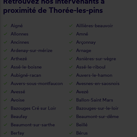
Retrouvez nos intervenants à
proximité de Thorée-les-pins
Aigné
Aillières-beauvoir
Allonnes
Amné
Ancinnes
Arçonnay
Ardenay-sur-mérize
Arnage
Arthezé
Asnières-sur-vègre
Assé-le-boisne
Assé-le-riboul
Aubigné-racan
Auvers-le-hamon
Auvers-sous-montfaucon
Avesnes-en-saosnois
Avessé
Avezé
Avoise
Ballon-Saint Mars
Bazouges Cré sur Loir
Bazouges-sur-le-loir
Beaufay
Beaumont-sur-dême
Beaumont-sur-sarthe
Beillé
Berfay
Bérus