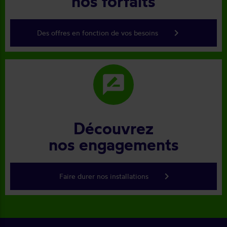
nos forfaits
keyboard_arrow_right
Des offres en fonction de vos besoins
rate_review
Découvrez
nos engagements
keyboard_arrow_right
Faire durer nos installations