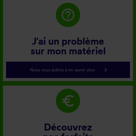
help_outline
J'ai un problème
sur mon matériel
keyboard_arrow_right
Nous vous aidons à en savoir plus
euro
Découvrez