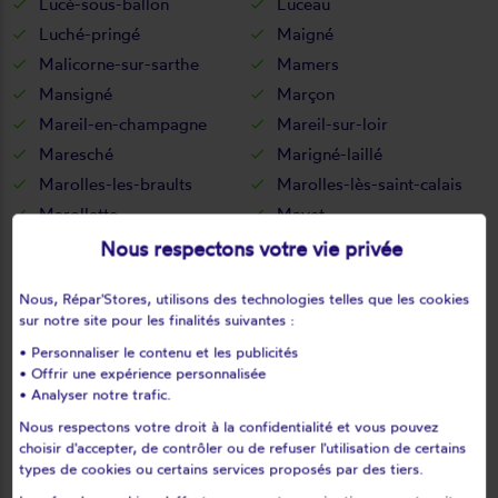
Lucé-sous-ballon
Luceau
Luché-pringé
Maigné
Malicorne-sur-sarthe
Mamers
Mansigné
Marçon
Mareil-en-champagne
Mareil-sur-loir
Maresché
Marigné-laillé
Marolles-les-braults
Marolles-lès-saint-calais
Marollette
Mayet
Melleray
Meurcé
Nous respectons votre vie privée
Mézeray
Mézières-sous-lavardin
Nous, Répar'Stores, utilisons des technologies telles que les cookies
Mézières-sur-ponthouin
Moitron-sur-sarthe
sur notre site pour les finalités suivantes :
Moncé-en-belin
Moncé-en-saosnois
• Personnaliser le contenu et les publicités
Monhoudou
Montabon
• Offrir une expérience personnalisée
Montaillé
Montbizot
• Analyser notre trafic.
Montfort-le-gesnois
Montreuil-le-chétif
Nous respectons votre droit à la confidentialité et vous pouvez
choisir d'accepter, de contrôler ou de refuser l'utilisation de certains
Montreuil-le-henri
Montval-sur-Loir
types de cookies ou certains services proposés par des tiers.
Moulins-le-carbonnel
Mulsanne