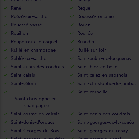
René
Requeil
Roézé-sur-sarthe
Rouessé-fontaine
Rouessé-vassé
Rouez
Rouillon
Roullée
Rouperroux-le-coquet
Ruaudin
Ruillé-en-champagne
Ruillé-sur-loir
Sablé-sur-sarthe
Saint-aubin-de-locquenay
Saint-aubin-des-coudrais
Saint-biez-en-belin
Saint-calais
Saint-calez-en-saosnois
Saint-célerin
Saint-christophe-du-jambet
Saint-corneille
Saint-christophe-en-
champagne
Saint-cosme-en-vairais
Saint-denis-des-coudrais
Saint-denis-d'orques
Saint-georges-de-la-couée
Saint-Georges-du-Bois
Saint-georges-du-rosay
Saint-georges-le-gaultier
Saint-germain-d'arcé