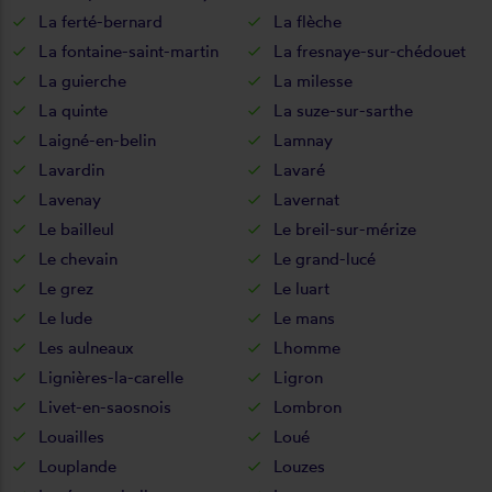
La ferté-bernard
La flèche
La fontaine-saint-martin
La fresnaye-sur-chédouet
La guierche
La milesse
La quinte
La suze-sur-sarthe
Laigné-en-belin
Lamnay
Lavardin
Lavaré
Lavenay
Lavernat
Le bailleul
Le breil-sur-mérize
Le chevain
Le grand-lucé
Le grez
Le luart
Le lude
Le mans
Les aulneaux
Lhomme
Lignières-la-carelle
Ligron
Livet-en-saosnois
Lombron
Louailles
Loué
Louplande
Louzes