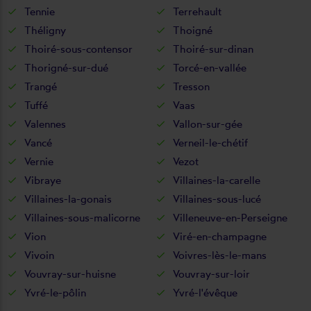
Tennie
Terrehault
Théligny
Thoigné
Thoiré-sous-contensor
Thoiré-sur-dinan
Thorigné-sur-dué
Torcé-en-vallée
Trangé
Tresson
Tuffé
Vaas
Valennes
Vallon-sur-gée
Vancé
Verneil-le-chétif
Vernie
Vezot
Vibraye
Villaines-la-carelle
Villaines-la-gonais
Villaines-sous-lucé
Villaines-sous-malicorne
Villeneuve-en-Perseigne
Vion
Viré-en-champagne
Vivoin
Voivres-lès-le-mans
Vouvray-sur-huisne
Vouvray-sur-loir
Yvré-le-pôlin
Yvré-l'évêque