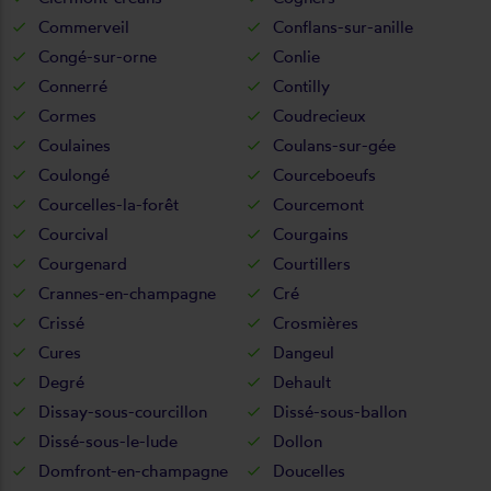
Commerveil
Conflans-sur-anille
Congé-sur-orne
Conlie
Connerré
Contilly
Cormes
Coudrecieux
Coulaines
Coulans-sur-gée
Coulongé
Courceboeufs
Courcelles-la-forêt
Courcemont
Courcival
Courgains
Courgenard
Courtillers
Crannes-en-champagne
Cré
Crissé
Crosmières
Cures
Dangeul
Degré
Dehault
Dissay-sous-courcillon
Dissé-sous-ballon
Dissé-sous-le-lude
Dollon
Domfront-en-champagne
Doucelles