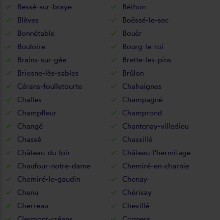
Bessé-sur-braye
Béthon
Blèves
Boëssé-le-sec
Bonnétable
Bouër
Bouloire
Bourg-le-roi
Brains-sur-gée
Brette-les-pins
Briosne-lès-sables
Brûlon
Cérans-foulletourte
Chahaignes
Challes
Champagné
Champfleur
Champrond
Changé
Chantenay-villedieu
Chassé
Chassillé
Château-du-loir
Château-l'hermitage
Chaufour-notre-dame
Chemiré-en-charnie
Chemiré-le-gaudin
Chenay
Chenu
Chérisay
Cherreau
Chevillé
Clermont-créans
Cogners