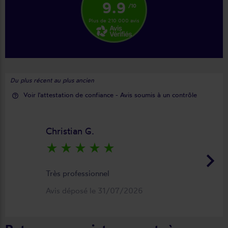
9.9
/10
Plus de 210 000 avis
Du plus récent au plus ancien
Voir l'attestation de confiance - Avis soumis à un contrôle
help_outline
Christian G.
star_rate
star_rate
star_rate
star_rate
star_rate
keyboard_arrow_right
Très professionnel
Avis déposé le 31/07/2026