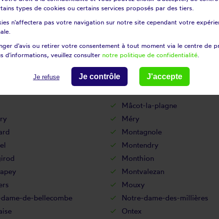
certains types de cookies ou certains services proposés par des tiers.
ix-de-la-rochette
La giettaz
ies n'affectera pas votre navigation sur notre site cependant votre expérien
tte-servolex
La ravoire
ale.
aud
Landry
ger d'avis ou retirer votre consentement à tout moment via le centre de p
s
Le bourget-du-lac
s d'informations, veuillez consulter
notre politique de confidentialité
.
neil
Lépin-le-lac
Je contrôle
J'accepte
Je refuse
apelles
Les chavannes-en-maurienne
arches
Les mollettes
Mâcot-la-plagne
ry
Méry
ard
Montagnole
el
Montendry
irod
Monthion
apey
Montvalezan
ers
Mouxy
-dame-de-bellecombe
Notre-dame-des-millières
aise
Ontex