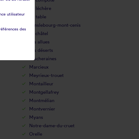
La léchère
ce utilisateur
La table
Lanslebourg-mont-cenis
références des
Le châtel
Les allues
Les déserts
Lescheraines
Marcieux
Meyrieux-trouet
Montailleur
Montgellafrey
Montmélian
Montvernier
Myans
Notre-dame-du-cruet
Orelle