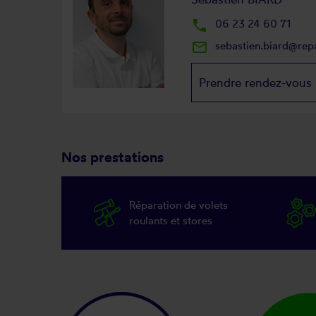
local_phone
06 23 24 60 71
mail_outline
sebastien.biard@rep
Prendre rendez-vous
Nos prestations
Réparation de volets
roulants et stores