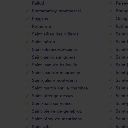
Pallud
Peisey
Pontamafrey-montpascal
Pralog
Puygros
Queig
Rotherens
Ruffie
Saint-alban-des-villards
Saint-
Saint-béron
Saint-
Saint-etienne-de-cuines
Saint-
Saint-genix-sur-guiers
Saint-
Saint-jean-de-belleville
Saint-
Saint-jean-de-maurienne
Saint-
Saint-julien-mont-denis
Saint-
Saint-martin-sur-la-chambre
Saint
Saint-offenge-dessus
Saint
Saint-paul sur yenne
Saint-
Saint-pierre-de-genebroz
Saint-
Saint-rémy-de-maurienne
Saint-
Saint-vital
Sainte