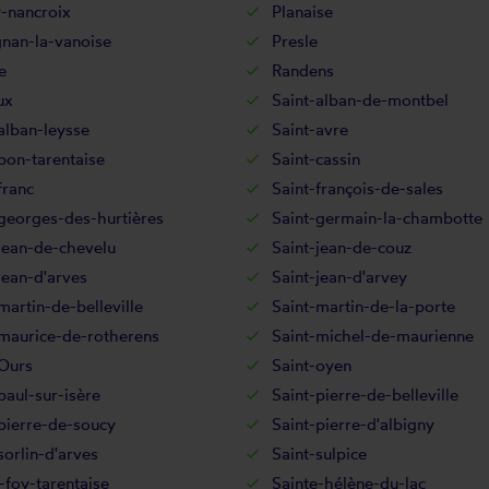
-nancroix
Planaise
nan-la-vanoise
Presle
e
Randens
ux
Saint-alban-de-montbel
alban-leysse
Saint-avre
bon-tarentaise
Saint-cassin
franc
Saint-françois-de-sales
georges-des-hurtières
Saint-germain-la-chambotte
jean-de-chevelu
Saint-jean-de-couz
jean-d'arves
Saint-jean-d'arvey
martin-de-belleville
Saint-martin-de-la-porte
-maurice-de-rotherens
Saint-michel-de-maurienne
-Ours
Saint-oyen
paul-sur-isère
Saint-pierre-de-belleville
pierre-de-soucy
Saint-pierre-d'albigny
sorlin-d'arves
Saint-sulpice
-foy-tarentaise
Sainte-hélène-du-lac