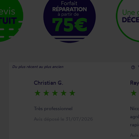
Du plus récent au plus ancien
help_outline
Christian G.
Ra
star_rate
star_rate
star_rate
star_rate
star_rate
star_rate
Très professionnel
Nico
agré
Avis déposé le 31/07/2026
rapi
Avi