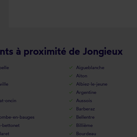
nts à proximité de Jongieux
elle
Aigueblanche
Aiton
ville
Albiez-le-jeune
Argentine
at-oncin
Aussois
Barberaz
combe-en-bauges
Bellentre
-bettonet
Billième
laret
Bourdeau