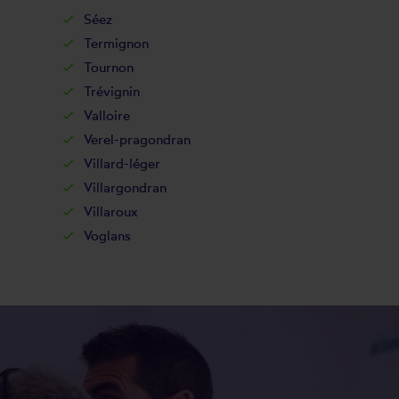
Séez
Termignon
Tournon
Trévignin
Valloire
Verel-pragondran
Villard-léger
Villargondran
Villaroux
Voglans