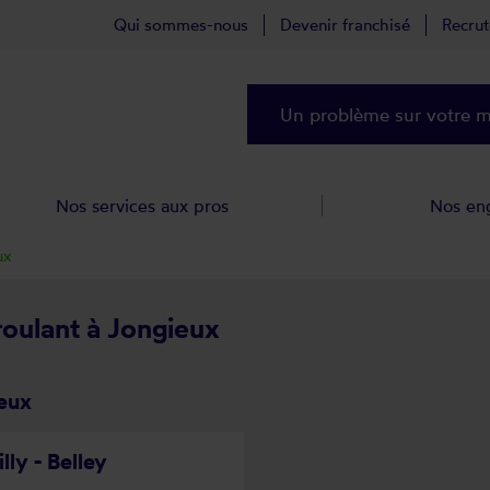
Qui sommes-nous
Devenir franchisé
Recru
Un problème sur votre ma
Nos services aux pros
Nos en
ux
roulant à Jongieux
ieux
lly - Belley