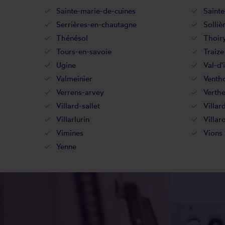
Sainte-marie-de-cuines
Sainte
Serrières-en-chautagne
Solliè
Thénésol
Thoir
Tours-en-savoie
Traize
Ugine
Val-d'
Valmeinier
Venth
Verrens-arvey
Verth
Villard-sallet
Villar
Villarlurin
Villar
Vimines
Vions
Yenne