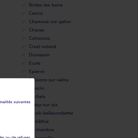
Brides-les-bains
Cevins
Chamoux-sur-gelon
Chanaz
Cohennoz
Crest-voland
Domessin
Ecole
Epierre
Feissons-sur-salins
Francin
Gerbaix
inalités suivantes
Grésy-sur-aix
Jacob-bellecombette
La bâthie
La chambre
ler ou de refuser
La compôte