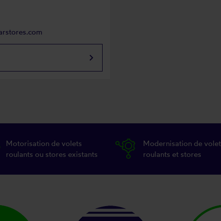
arstores.com
keyboard_arrow_right
Motorisation de volets
Modernisation de volet
roulants ou stores existants
roulants et stores