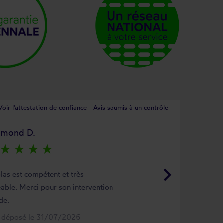
Voir l'attestation de confiance - Avis soumis à un contrôle
ymond D.
star_rate
star_rate
star_rate
star_rate
keyboard_arrow_right
las est compétent et très
able. Merci pour son intervention
de.
s déposé le 31/07/2026