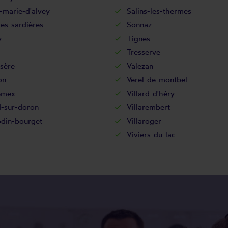
-marie-d'alvey
Salins-les-thermes
res-sardières
Sonnaz
y
Tignes
Tresserve
isère
Valezan
on
Verel-de-montbel
emex
Villard-d'héry
d-sur-doron
Villarembert
odin-bourget
Villaroger
Viviers-du-lac