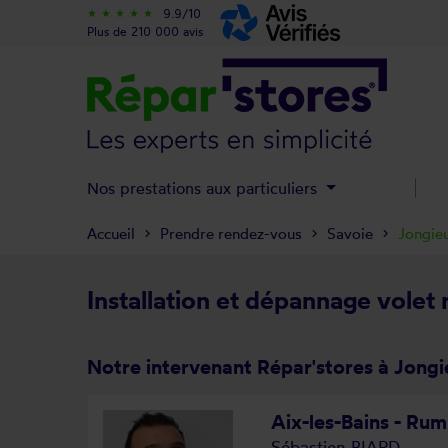
9.9/10
star_rate
star_rate
star_rate
star_rate
star_rate
Plus de 210 000 avis
Nos prestations aux particuliers
Accueil
Prendre rendez-vous
Savoie
Jongie
Installation et dépannage volet 
Notre intervenant Répar'stores à Jong
Aix-les-Bains - Rumi
Sébastien BIARD