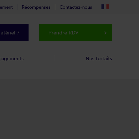
tement
Récompenses
Contactez-nous
tériel ?
Prendre RDV
keyboard_arrow_right
gagements
Nos forfaits