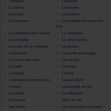
Jongieux
La balme
La bâthie
La bauche
La biolle
La bridoire
La chambre
La chapelle-du-mont-du-
chat
La chapelle-saint-martin
La chavanne
La compôte
La côte-d'aime
La croix-de-la-rochette
La giettaz
La léchère
La motte-en-bauges
La motte-servolex
La ravoire
La table
La thuile
Laissaud
Landry
Lanslebourg-mont-cenis
Lanslevillard
Le bois
Le bourget-du-lac
Le châtel
Le châtelard
Le verneil
Lépin-le-lac
Les allues
Les avanchers-valmorel