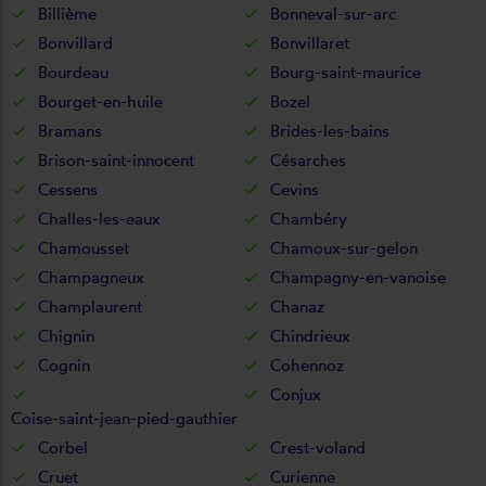
Billième
Bonneval-sur-arc
Bonvillard
Bonvillaret
Bourdeau
Bourg-saint-maurice
Bourget-en-huile
Bozel
Bramans
Brides-les-bains
Brison-saint-innocent
Césarches
Cessens
Cevins
Challes-les-eaux
Chambéry
Chamousset
Chamoux-sur-gelon
Champagneux
Champagny-en-vanoise
Champlaurent
Chanaz
Chignin
Chindrieux
Cognin
Cohennoz
Conjux
Coise-saint-jean-pied-gauthier
Corbel
Crest-voland
Cruet
Curienne