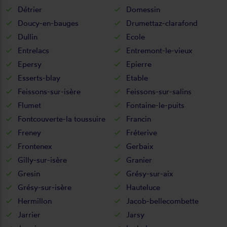
Détrier
Domessin
Doucy-en-bauges
Drumettaz-clarafond
Dullin
Ecole
Entrelacs
Entremont-le-vieux
Epersy
Epierre
Esserts-blay
Etable
Feissons-sur-isère
Feissons-sur-salins
Flumet
Fontaine-le-puits
Fontcouverte-la toussuire
Francin
Freney
Fréterive
Frontenex
Gerbaix
Gilly-sur-isère
Granier
Gresin
Grésy-sur-aix
Grésy-sur-isère
Hauteluce
Hermillon
Jacob-bellecombette
Jarrier
Jarsy