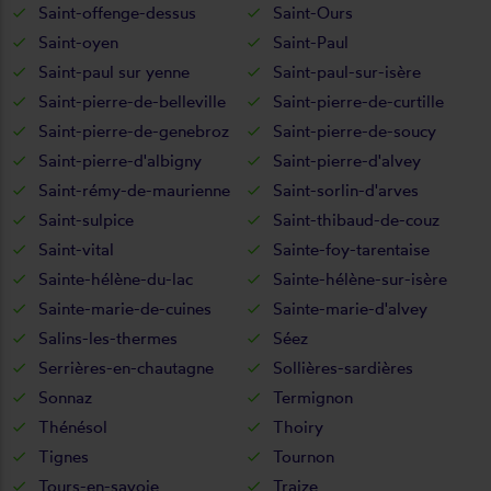
Saint-offenge-dessus
Saint-Ours
Saint-oyen
Saint-Paul
Saint-paul sur yenne
Saint-paul-sur-isère
Saint-pierre-de-belleville
Saint-pierre-de-curtille
Saint-pierre-de-genebroz
Saint-pierre-de-soucy
Saint-pierre-d'albigny
Saint-pierre-d'alvey
Saint-rémy-de-maurienne
Saint-sorlin-d'arves
Saint-sulpice
Saint-thibaud-de-couz
Saint-vital
Sainte-foy-tarentaise
Sainte-hélène-du-lac
Sainte-hélène-sur-isère
Sainte-marie-de-cuines
Sainte-marie-d'alvey
Salins-les-thermes
Séez
Serrières-en-chautagne
Sollières-sardières
Sonnaz
Termignon
Thénésol
Thoiry
Tignes
Tournon
Tours-en-savoie
Traize