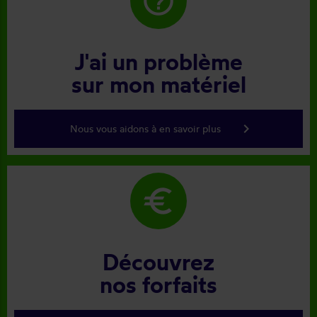
help_outline
J'ai un problème
sur mon matériel
keyboard_arrow_right
Nous vous aidons à en savoir plus
euro
Découvrez
nos forfaits