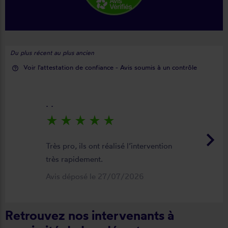
Du plus récent au plus ancien
Voir l'attestation de confiance - Avis soumis à un contrôle
help_outline
. .
star_rate
star_rate
star_rate
star_rate
star_rate
keyboard_arrow_right
Très pro, ils ont réalisé l’intervention
très rapidement.
Avis déposé le 27/07/2026
Retrouvez nos intervenants à