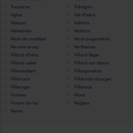
Tresserve
Trévignin
Ugine
Val-d'isère
Valezan
Valloire
Valmeinier
Venthon
Verel-de-montbel
Verel-pragondran
Verrens-arvey
Verthemex
Villard-d'héry
Villard-léger
Villard-sallet
Villard-sur-doron
Villarembert
Villargondran
Villarlurin
Villarodin-bourget
Villaroger
Villaroux
Vimines
Vions
Viviers-du-lac
Voglans
Yenne