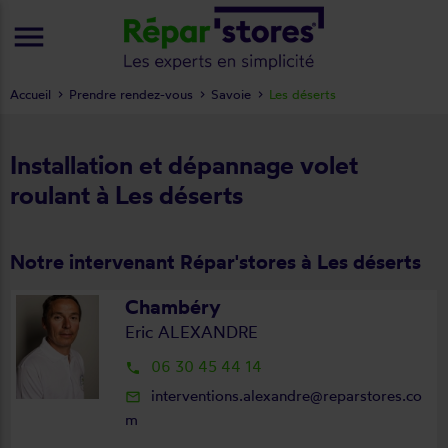
menu
Accueil
Prendre rendez-vous
Savoie
Les déserts
Installation et dépannage volet
roulant à Les déserts
Notre intervenant Répar'stores à Les déserts
Chambéry
Eric ALEXANDRE
06 30 45 44 14
local_phone
interventions.alexandre@reparstores.co
mail_outline
m