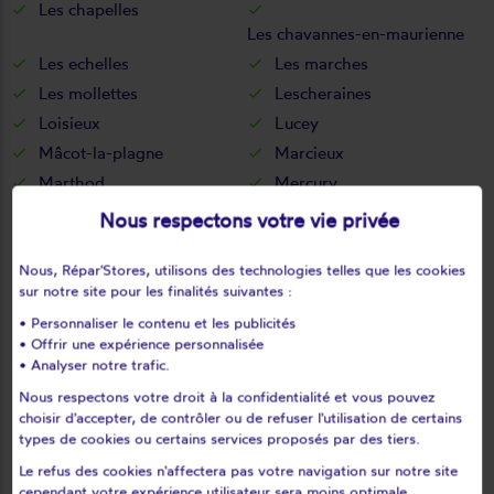
Les chapelles
Les chavannes-en-maurienne
Les echelles
Les marches
Les mollettes
Lescheraines
Loisieux
Lucey
Mâcot-la-plagne
Marcieux
Marthod
Mercury
Méry
Meyrieux-trouet
Nous respectons votre vie privée
Modane
Mognard
Nous, Répar'Stores, utilisons des technologies telles que les cookies
Montagnole
Montailleur
sur notre site pour les finalités suivantes :
Montaimont
Montcel
• Personnaliser le contenu et les publicités
Montendry
Montgellafrey
• Offrir une expérience personnalisée
Montgilbert
Montgirod
• Analyser notre trafic.
Monthion
Montmélian
Nous respectons votre droit à la confidentialité et vous pouvez
choisir d'accepter, de contrôler ou de refuser l'utilisation de certains
Montricher-albanne
Montsapey
types de cookies ou certains services proposés par des tiers.
Montvalezan
Montvernier
Le refus des cookies n'affectera pas votre navigation sur notre site
Motz
Moûtiers
cependant votre expérience utilisateur sera moins optimale.