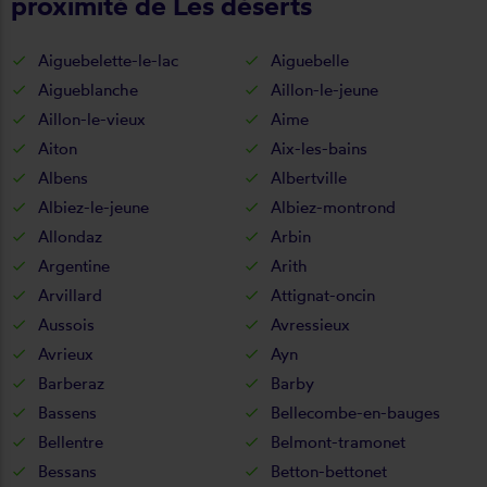
proximité de Les déserts
Aiguebelette-le-lac
Aiguebelle
Aigueblanche
Aillon-le-jeune
Aillon-le-vieux
Aime
Aiton
Aix-les-bains
Albens
Albertville
Albiez-le-jeune
Albiez-montrond
Allondaz
Arbin
Argentine
Arith
Arvillard
Attignat-oncin
Aussois
Avressieux
Avrieux
Ayn
Barberaz
Barby
Bassens
Bellecombe-en-bauges
Bellentre
Belmont-tramonet
Bessans
Betton-bettonet