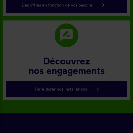
keyboard_arrow_right
Des offres en fonction de vos besoins
rate_review
Découvrez
nos engagements
keyboard_arrow_right
Faire durer nos installations