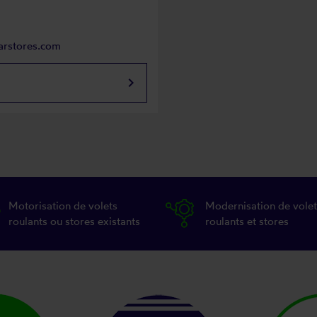
arstores.com
keyboard_arrow_right
Motorisation de volets
Modernisation de volet
roulants ou stores existants
roulants et stores