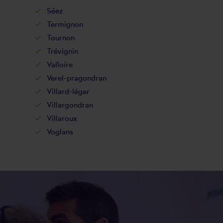
Séez
Termignon
Tournon
Trévignin
Valloire
Verel-pragondran
Villard-léger
Villargondran
Villaroux
Voglans