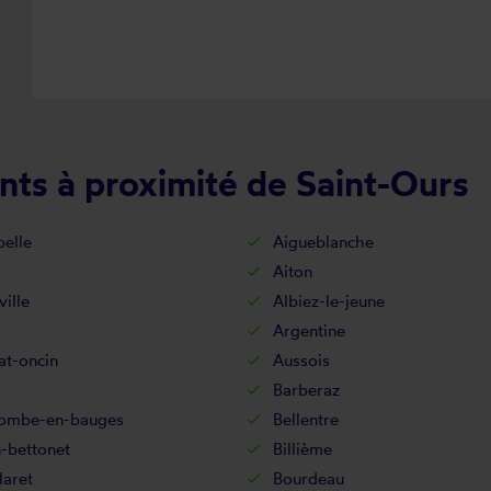
nts à proximité de Saint-Ours
elle
Aigueblanche
Aiton
ville
Albiez-le-jeune
Argentine
at-oncin
Aussois
Barberaz
combe-en-bauges
Bellentre
-bettonet
Billième
laret
Bourdeau