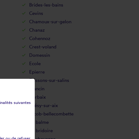
Brides-les-bains
Cevins
Chamoux-sur-gelon
Chanaz
Cohennoz
Crest-voland
Domessin
Ecole
Epierre
Feissons-sur-salins
Francin
Gerbaix
inalités suivantes
Grésy-sur-aix
Jacob-bellecombette
La balme
La bridoire
ler ou de refuser
La chavanne