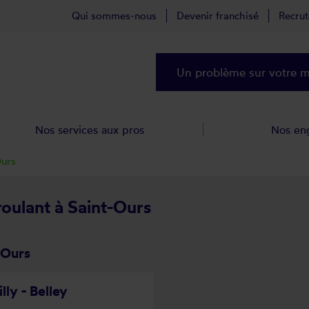
Qui sommes-nous
Devenir franchisé
Recru
Un problème sur votre ma
Nos services aux pros
Nos en
Ours
roulant à Saint-Ours
-Ours
lly - Belley