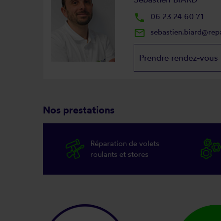
local_phone
06 23 24 60 71
mail_outline
sebastien.biard@rep
Prendre rendez-vous
Nos prestations
Réparation de volets
roulants et stores