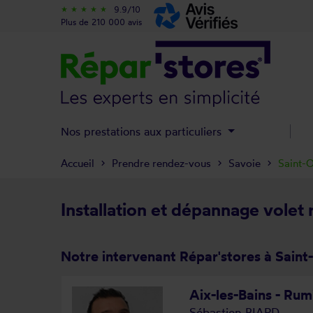
9.9/10
star_rate
star_rate
star_rate
star_rate
star_rate
Plus de 210 000 avis
Nos prestations aux particuliers
Accueil
Prendre rendez-vous
Savoie
Saint-
Installation et dépannage volet 
Notre intervenant Répar'stores à Saint
Aix-les-Bains - Rumi
Sébastien BIARD