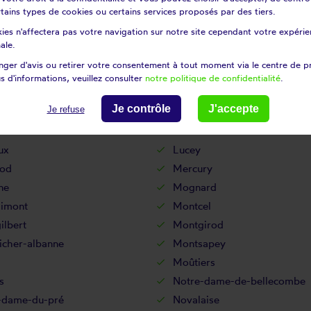
certains types de cookies ou certains services proposés par des tiers.
e-d'aime
La croix-de-la-rochette
ies n'affectera pas votre navigation sur notre site cependant votre expérien
tte-en-bauges
La motte-servolex
ale.
ile
Laissaud
ger d'avis ou retirer votre consentement à tout moment via le centre de p
villard
Le bois
s d'informations, veuillez consulter
notre politique de confidentialité
.
telard
Le verneil
Je contrôle
J'accepte
Je refuse
vanchers-valmorel
Les chapelles
helles
Les marches
ux
Lucey
od
Mercury
ne
Mognard
imont
Montcel
ilbert
Montgirod
icher-albanne
Montsapey
Moûtiers
s
Notre-dame-de-bellecombe
-dame-du-pré
Novalaise