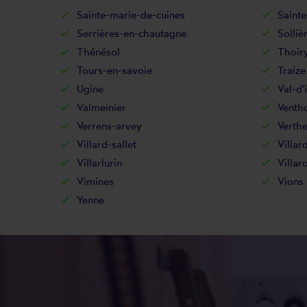
Sainte-marie-de-cuines
Sainte
Serrières-en-chautagne
Solliè
Thénésol
Thoir
Tours-en-savoie
Traize
Ugine
Val-d'
Valmeinier
Venth
Verrens-arvey
Verth
Villard-sallet
Villar
Villarlurin
Villar
Vimines
Vions
Yenne