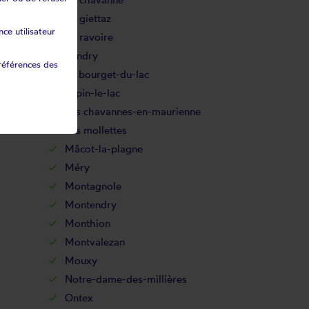
La giettaz
ce utilisateur
La ravoire
Landry
références des
Le bourget-du-lac
Lépin-le-lac
Les chavannes-en-maurienne
Les mollettes
Mâcot-la-plagne
Méry
Montagnole
Montendry
Monthion
Montvalezan
Mouxy
Notre-dame-des-millières
Ontex