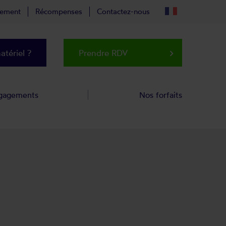
tement
Récompenses
Contactez-nous
tériel ?
Prendre RDV
keyboard_arrow_right
gagements
Nos forfaits