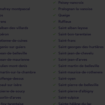
Peisey-nancroix
mafrey-montpascal
Pralognan-la-vanoise
os
Queige
rens
Ruffieux
alban-des-villards
Saint-alban-leysse
-béron
Saint-bon-tarentaise
etienne-de-cuines
Saint-franc
genix-sur-guiers
Saint-georges-des-hurtières
jean-de-belleville
Saint-jean-de-chevelu
-jean-de-maurienne
Saint-jean-d'arves
julien-mont-denis
Saint-martin-de-belleville
martin-sur-la-chambre
Saint-maurice-de-rotherens
offenge-dessus
Saint-oyen
paul-sur-isère
Saint-pierre-de-belleville
pierre-de-soucy
Saint-pierre-d'albigny
sorlin-d'arves
Saint-sulpice
-foy-tarentaise
Sainte-hélène-du-lac