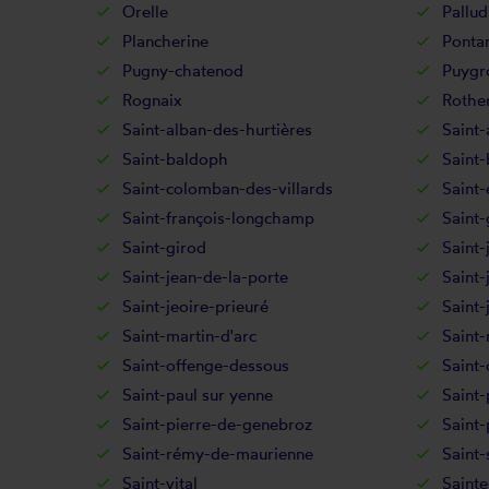
Orelle
Pallud
Plancherine
Ponta
Pugny-chatenod
Puygr
Rognaix
Rothe
Saint-alban-des-hurtières
Saint-
Saint-baldoph
Saint
Saint-colomban-des-villards
Saint-
Saint-françois-longchamp
Saint-
Saint-girod
Saint-
Saint-jean-de-la-porte
Saint
Saint-jeoire-prieuré
Saint-
Saint-martin-d'arc
Saint-
Saint-offenge-dessous
Saint-
Saint-paul sur yenne
Saint-
Saint-pierre-de-genebroz
Saint-
Saint-rémy-de-maurienne
Saint-
Saint-vital
Sainte