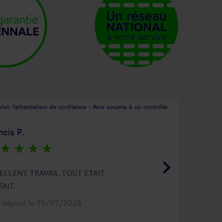
Voir l'attestation de confiance - Avis soumis à un contrôle
ncis P.
star_rate
star_rate
star_rate
star_rate
keyboard_arrow_right
ELLENT TRAVAIL.TOUT ETAIT
FAIT.
s déposé le 29/07/2026