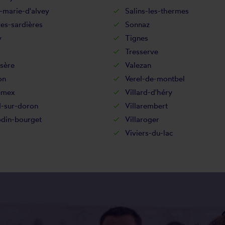
-marie-d'alvey
Salins-les-thermes
res-sardières
Sonnaz
y
Tignes
Tresserve
isère
Valezan
on
Verel-de-montbel
emex
Villard-d'héry
d-sur-doron
Villarembert
odin-bourget
Villaroger
Viviers-du-lac