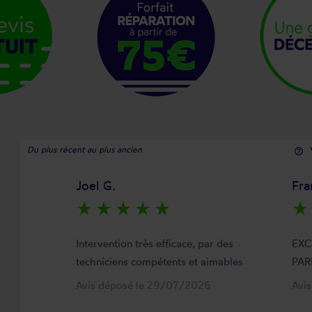
Du plus récent au plus ancien
help_outline
Joel G.
Fra
star_rate
star_rate
star_rate
star_rate
star_rate
star_rate
Intervention très efficace, par des
EXC
techniciens compétents et aimables
PAR
Avis déposé le 29/07/2026
Avi