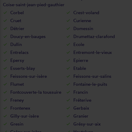
Coise-saint-jean-pied-gauthier
Corbel
Crest-voland
Cruet
Curienne
Détrier
Domessin
Doucy-en-bauges
Drumettaz-clarafond
Dullin
Ecole
Entrelacs
Entremont-le-vieux
Epersy
Epierre
Esserts-blay
Etable
Feissons-sur-isère
Feissons-sur-salins
Flumet
Fontaine-le-puits
Fontcouverte-la toussuire
Francin
Freney
Fréterive
Frontenex
Gerbaix
Gilly-sur-isère
Granier
Gresin
Grésy-sur-aix
Grésy-sur-isère
Hauteluce