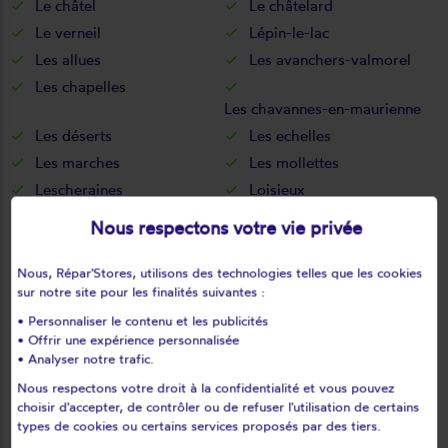
Le châtel
Le châtelard
Le verneil
Lépin-le-lac
Les allues
Les avanchers-valmorel
Les chapelles
Les chavannes-en-maurienne
Les déserts
Les echelles
Les marches
Les mollettes
Lescheraines
Loisieux
Lucey
Mâcot-la-plagne
Nous respectons votre vie privée
Marcieux
Marthod
Mercury
Méry
Nous, Répar'Stores, utilisons des technologies telles que les cookies
sur notre site pour les finalités suivantes :
Meyrieux-trouet
Modane
• Personnaliser le contenu et les publicités
Mognard
Montagnole
• Offrir une expérience personnalisée
Montailleur
Montaimont
• Analyser notre trafic.
Montcel
Montendry
Nous respectons votre droit à la confidentialité et vous pouvez
Montgellafrey
Montgilbert
choisir d'accepter, de contrôler ou de refuser l'utilisation de certains
types de cookies ou certains services proposés par des tiers.
Montgirod
Monthion