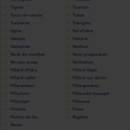
Tignes
Tournon
Tours-en-savoie
Traize
Tresserve
Trévignin
Ugine
Val-d'isère
Valezan
Valloire
Valmeinier
Venthon
Verel-de-montbel
Verel-pragondran
Verrens-arvey
Verthemex
Villard-d'héry
Villard-léger
Villard-sallet
Villard-sur-doron
Villarembert
Villargondran
Villarlurin
Villarodin-bourget
Villaroger
Villaroux
Vimines
Vions
Viviers-du-lac
Voglans
Yenne