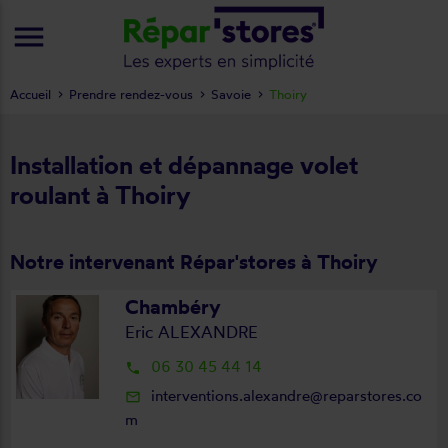
menu
Accueil
Prendre rendez-vous
Savoie
Thoiry
Installation et dépannage volet
roulant à Thoiry
Notre intervenant Répar'stores à Thoiry
Chambéry
Eric ALEXANDRE
06 30 45 44 14
local_phone
interventions.alexandre@reparstores.co
mail_outline
m