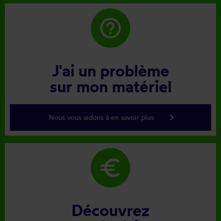
help_outline
J'ai un problème
sur mon matériel
keyboard_arrow_right
Nous vous aidons à en savoir plus
euro
Découvrez