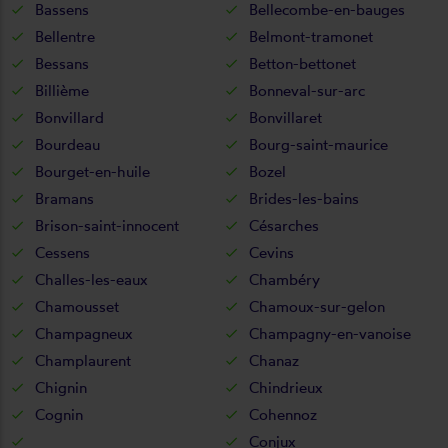
Bassens
Bellecombe-en-bauges
Bellentre
Belmont-tramonet
Bessans
Betton-bettonet
Billième
Bonneval-sur-arc
Bonvillard
Bonvillaret
Bourdeau
Bourg-saint-maurice
Bourget-en-huile
Bozel
Bramans
Brides-les-bains
Brison-saint-innocent
Césarches
Cessens
Cevins
Challes-les-eaux
Chambéry
Chamousset
Chamoux-sur-gelon
Champagneux
Champagny-en-vanoise
Champlaurent
Chanaz
Chignin
Chindrieux
Cognin
Cohennoz
Conjux