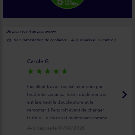
Du plus récent au plus ancien
Voir l'attestation de confiance - Avis soumis à un contrôle
help_outline
Carole G.
star_rate
star_rate
star_rate
star_rate
star_rate
Excellent travail réalisé avec soin par
keyboard_arrow_right
les 2 intervenants. Ils ont dû démontrer
entièrement le double store et le
remonter à l'endroit avant de changer
la toile. Le store est maintenant comme
neuf, parfaitement positionné et
Avis déposé le 01/08/2026
fonctionnel. Je recommande vivement