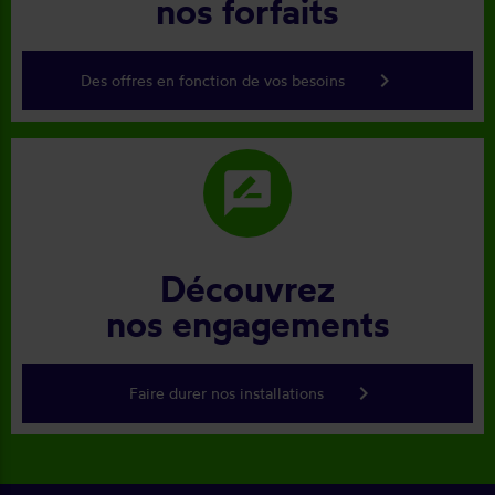
nos forfaits
keyboard_arrow_right
Des offres en fonction de vos besoins
rate_review
Découvrez
nos engagements
keyboard_arrow_right
Faire durer nos installations