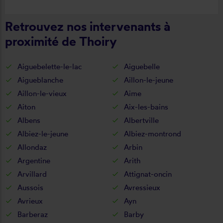
cette entreprise.
Retrouvez nos intervenants à
proximité de Thoiry
Aiguebelette-le-lac
Aiguebelle
Aigueblanche
Aillon-le-jeune
Aillon-le-vieux
Aime
Aiton
Aix-les-bains
Albens
Albertville
Albiez-le-jeune
Albiez-montrond
Allondaz
Arbin
Argentine
Arith
Arvillard
Attignat-oncin
Aussois
Avressieux
Avrieux
Ayn
Barberaz
Barby