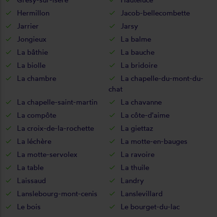
Hermillon
Jacob-bellecombette
Jarrier
Jarsy
Jongieux
La balme
La bâthie
La bauche
La biolle
La bridoire
La chambre
La chapelle-du-mont-du-
chat
La chapelle-saint-martin
La chavanne
La compôte
La côte-d'aime
La croix-de-la-rochette
La giettaz
La léchère
La motte-en-bauges
La motte-servolex
La ravoire
La table
La thuile
Laissaud
Landry
Lanslebourg-mont-cenis
Lanslevillard
Le bois
Le bourget-du-lac